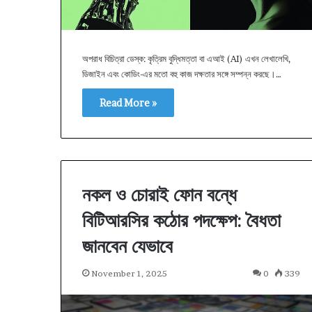
অপরাধ বিচিত্রা ডেস্ক: কৃত্রিম বুদ্ধিমত্তা বা এআই (AI) এখন লেখালেখি,
ডিজাইন এবং কোডিং-এর মতো বহু কাজ দক্ষতার সঙ্গে সম্পন্ন করছে।…
Read More »
নকল ও চোরাই ফোন বন্ধে
বিটিআরসির কঠোর পদক্ষেপ: বৈধতা
জানবেন যেভাবে
November 1, 2025
0
339