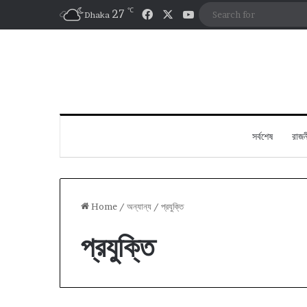
℃
Facebook
X
YouTube
27
Dhaka
সর্বশেষ
রাজন
Home
/
অন্যান্য
/
প্রযুক্তি
প্রযুক্তি