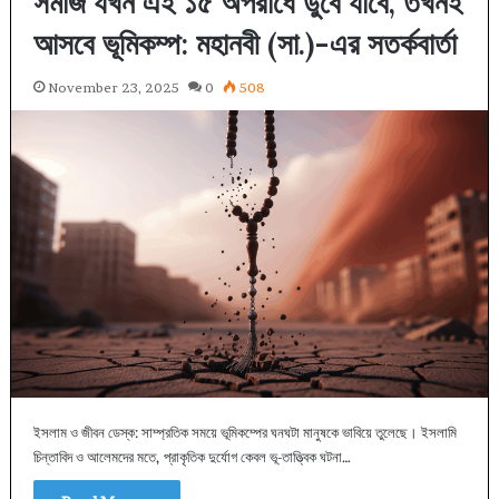
সমাজ যখন এই ১৫ অপরাধে ডুবে যাবে, তখনই
আসবে ভূমিকম্প: মহানবী (সা.)-এর সতর্কবার্তা
November 23, 2025
0
508
ইসলাম ও জীবন ডেস্ক: সাম্প্রতিক সময়ে ভূমিকম্পের ঘনঘটা মানুষকে ভাবিয়ে তুলেছে। ইসলামি
চিন্তাবিদ ও আলেমদের মতে, প্রাকৃতিক দুর্যোগ কেবল ভূ-তাত্ত্বিক ঘটনা…