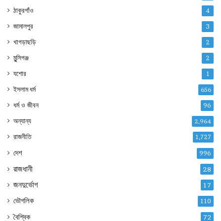
ঠাকুরগাঁও
4
জামালপুর
3
খাগড়াছড়ি
2
মুন্সিগঞ্জ
2
যশোর
1
ইসলাম ধর্ম
656
ধর্ম ও জীবন
96
অন্যান্য
2,964
রাজনীতি
1,727
দেশ
996
রাজধানী
28
জনদুর্ভোগ
17
ভৌগলিক
110
বৈশ্বিক
72