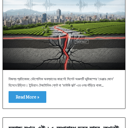
নিজস্ব প্রতিবেদক: ভৌগোলিক অবস্থানের কারণেই সিলেট অঞ্চলটি ভূমিকম্পের ‘ডেঞ্জার জোন’
হিসেবে চিহ্নিত। ইন্ডিয়ান টেকটোনিক প্লেট বা ‘ডাউকি ফল্ট’-এর ওপর দাঁড়িয়ে থাকা…
Read More »