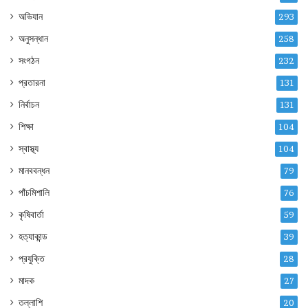
অভিযান
293
অনুসন্ধান
258
সংগঠন
232
প্রতারনা
131
নির্বাচন
131
শিক্ষা
104
স্বাস্থ্য
104
মানববন্ধন
79
পাঁচমিশালি
76
কৃষিবার্তা
59
হত্যাকান্ড
39
প্রযুক্তি
28
মাদক
27
তল্লাশি
20