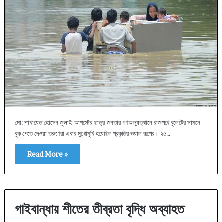
মো: শাখায়েত হোসেন জুলাই-আগস্টের ছাত্র-জনতার গণঅভ্যুত্থানে রাজপথে বুলেটের সামনে
বুক পেতে দেওয়া তরুণেরা এবার মুখোমুখি হয়েছিল প্রকৃতির ভয়াল রূপের। ২৫…
Read More »
গাইবান্ধায় শীতের তীব্রতা বৃদ্ধি অব্যাহত