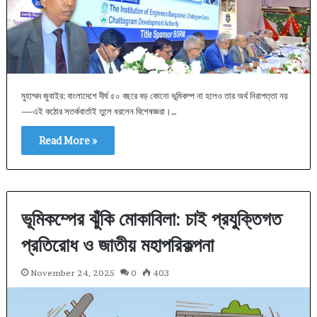
মুহাম্মদ জুবাইর: বাংলাদেশে দীর্ঘ ৫০ বছরে বড় কোনো ভূমিকম্প না হলেও তার অর্থ নিরাপত্তা নয়
—এই কঠোর সতর্কবার্তাই তুলে ধরলেন বিশেষজ্ঞরা।…
Read More »
ভূমিকম্পের ঝুঁকি মোকাবিলা: চাই প্রযুক্তিগত
প্রতিরোধ ও জাতীয় মহাপরিকল্পনা
November 24, 2025
0
403