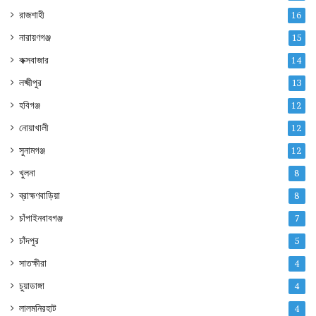
রাজশাহী
16
নারায়ণগঞ্জ
15
কক্সবাজার
14
লক্ষ্মীপুর
13
হবিগঞ্জ
12
নোয়াখালী
12
সুনামগঞ্জ
12
খুলনা
8
ব্রাহ্মণবাড়িয়া
8
চাঁপাইনবাবগঞ্জ
7
চাঁদপুর
5
সাতক্ষীরা
4
চুয়াডাঙ্গা
4
লালমনিরহাট
4