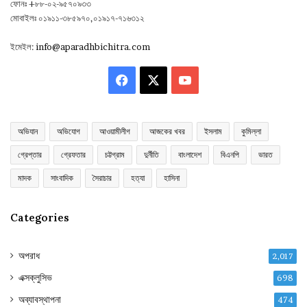
ফোনঃ +৮৮-০২-৯৫৭০৯৩৩
মোবাইলঃ ০১৯১১-৩৮৫৯৭০,০১৯১৭-৭১৬৩১২
ইমেইল:
info@aparadhbichitra.com
Facebook
X
YouTube
অভিযান
অভিযোগ
আওয়ামীলীগ
আজকের খবর
ইসলাম
কুমিল্লা
গ্রেপ্তার
গ্রেফতার
চট্টগ্রাম
দুর্নীতি
বাংলাদেশ
বিএনপি
ভারত
মাদক
সাংবাদিক
সৈরাচার
হত্যা
হাসিনা
Categories
অপরাধ
2,017
এক্সক্লুসিভ
698
অব্যাবস্থাপনা
474