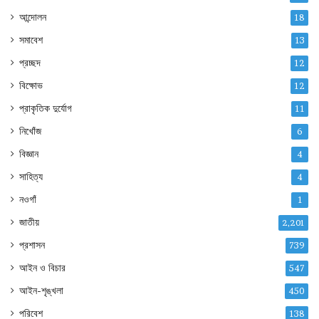
আন্দোলন
18
সমাবেশ
13
প্রচ্ছদ
12
বিক্ষোভ
12
প্রাকৃতিক দুর্যোগ
11
নিখোঁজ
6
বিজ্ঞান
4
সাহিত্য
4
নওগাঁ
1
জাতীয়
2,201
প্রশাসন
739
আইন ও বিচার
547
আইন-শৃঙ্খলা
450
পরিবেশ
138