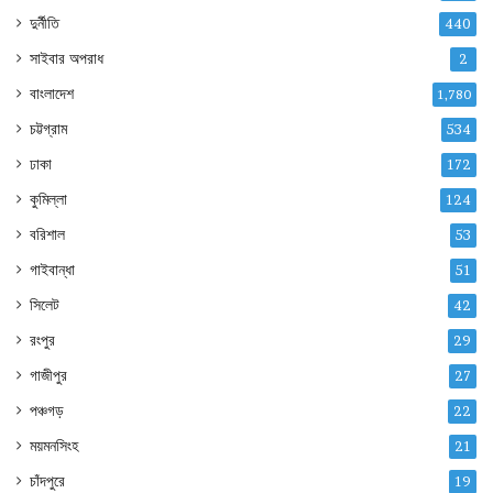
দুর্নীতি
440
সাইবার অপরাধ
2
বাংলাদেশ
1,780
চট্টগ্রাম
534
ঢাকা
172
কুমিল্লা
124
বরিশাল
53
গাইবান্ধা
51
সিলেট
42
রংপুর
29
গাজীপুর
27
পঞ্চগড়
22
ময়মনসিংহ
21
চাঁদপুরে
19