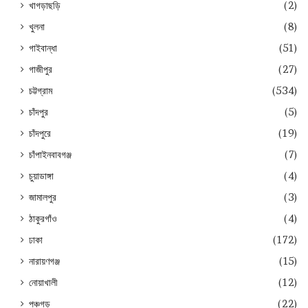
খাগড়াছড়ি
(2)
খুলনা
(8)
গাইবান্ধা
(51)
গাজীপুর
(27)
চট্টগ্রাম
(534)
চাঁদপুর
(5)
চাঁদপুরে
(19)
চাঁপাইনবাবগঞ্জ
(7)
চুয়াডাঙ্গা
(4)
জামালপুর
(3)
ঠাকুরগাঁও
(4)
ঢাকা
(172)
নারায়ণগঞ্জ
(15)
নোয়াখালী
(12)
পঞ্চগড়
(22)