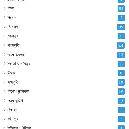
বিশ্ব
58
প্রবাস
7
বিনোদন
89
খেলাধুলা
31
সাংস্কৃতি
24
নাটক-ছিনেমা
12
কবিতা ও সাহিত্য
11
উৎসব
8
সংস্কৃতি
19
বিশেষ প্রতিবেদন
19
সড়ক দূর্ঘটনা
18
ফিচারড
8
ফরিদপুর
8
ইতিহাস ও ঐতিহ্য
7