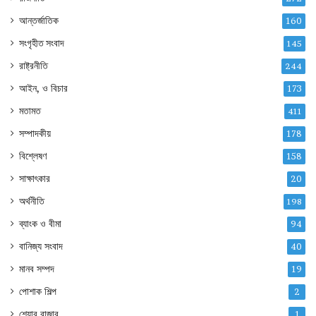
আন্তর্জাতিক
160
সংগৃহীত সংবাদ
145
রাষ্ট্রনীতি
244
আইন, ও বিচার
173
মতামত
411
সম্পাদকীয়
178
বিশ্লেষণ
158
সাক্ষাৎকার
20
অর্থনীতি
198
ব্যাংক ও বীমা
94
বানিজ্য সংবাদ
40
মানব সম্পদ
19
পোশাক শিল্প
2
শেয়ার বাজার
1