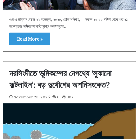
এম এ মান্নান :আজ ২২ নভেম্বর, ২০২৫, রোজ শনিবার, সকাল ১০:০০ ঘটিকা থেকে গত ২১
নভেম্বরের ভূমিকম্পে ক্ষতিগ্রস্ত ভবনসমূহের…
Read More »
নরসিংদীতে ভূমিকম্পের নেপথ্যে ‘লুকানো
ফল্টলাইন’: বড় দুর্যোগের অশনিসংকেত?
November 23, 2025
0
307