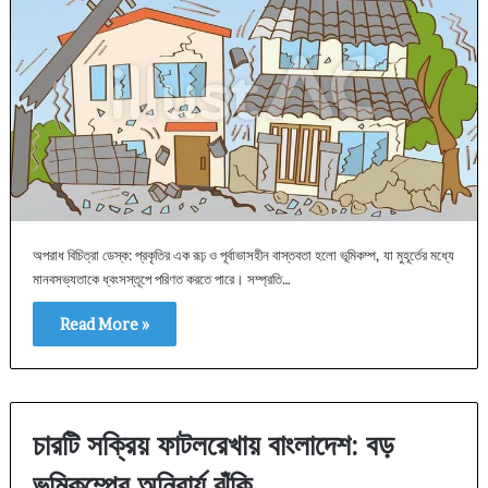
অপরাধ বিচিত্রা ডেস্ক: প্রকৃতির এক রূঢ় ও পূর্বাভাসহীন বাস্তবতা হলো ভূমিকম্প, যা মুহূর্তের মধ্যে
মানবসভ্যতাকে ধ্বংসস্তূপে পরিণত করতে পারে। সম্প্রতি…
Read More »
চারটি সক্রিয় ফাটলরেখায় বাংলাদেশ: বড়
ভূমিকম্পের অনিবার্য ঝুঁকি