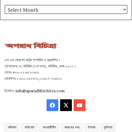
আর্কাইভ
এস এম মোরশেদ কর্তৃক সম্পাদিত ও প্রকাশিত।
যোগাযোগঃ ৭৮ মতিঝিল (৭ম তলা), মতিঝিল, ঢাকা-১০০০।
ফোনঃ +৮৮-০২-৯৫৭০৯৩৩
মোবাইলঃ ০১৯১১-৩৮৫৯৭০,০১৯১৭-৭১৬৩১২
ইমেইল:
info@aparadhbichitra.com
Facebook
X
YouTube
অভিযান
অভিযোগ
আওয়ামীলীগ
আজকের খবর
ইসলাম
কুমিল্লা