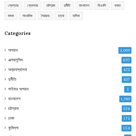
গ্রেপ্তার
গ্রেফতার
চট্টগ্রাম
দুর্নীতি
বাংলাদেশ
বিএনপি
ভারত
মাদক
সাংবাদিক
সৈরাচার
হত্যা
হাসিনা
Categories
অপরাধ
2,009
এক্সক্লুসিভ
697
অব্যাবস্থাপনা
473
দুর্নীতি
437
সাইবার অপরাধ
2
বাংলাদেশ
1,780
চট্টগ্রাম
534
ঢাকা
172
কুমিল্লা
124