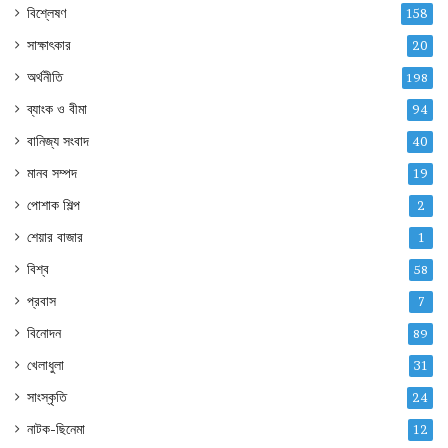
বিশ্লেষণ
158
সাক্ষাৎকার
20
অর্থনীতি
198
ব্যাংক ও বীমা
94
বানিজ্য সংবাদ
40
মানব সম্পদ
19
পোশাক শিল্প
2
শেয়ার বাজার
1
বিশ্ব
58
প্রবাস
7
বিনোদন
89
খেলাধুলা
31
সাংস্কৃতি
24
নাটক-ছিনেমা
12