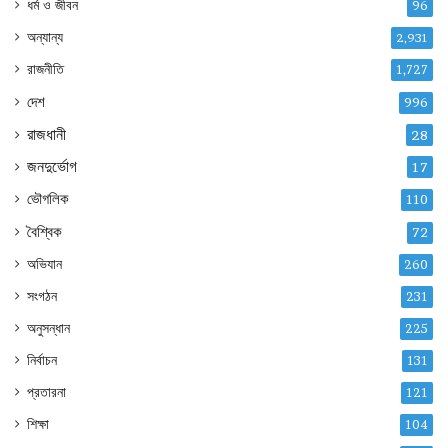
ধর্ম ও জীবন
96
অন্যান্য
2,931
রাজনীতি
1,727
দেশ
996
রাজধানী
28
জনদুর্ভোগ
17
ভৌগলিক
110
বৈশ্বিক
72
অভিযান
260
সংগঠন
231
অনুসন্ধান
225
নির্বাচন
131
প্রতারনা
121
শিক্ষা
104