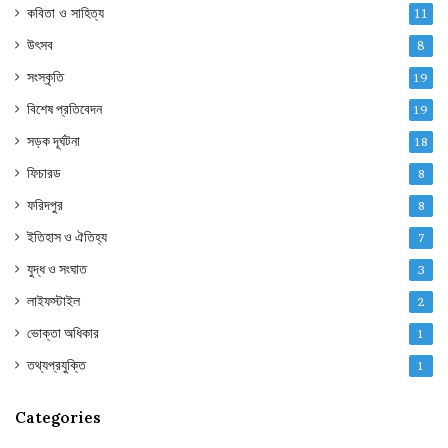
কবিতা ও সাহিত্য
11
উৎসব
8
সংস্কৃতি
19
বিশেষ প্রতিবেদন
19
সড়ক দূর্ঘটনা
18
ফিচারড
8
ফরিদপুর
8
ইতিহাস ও ঐতিহ্য
7
যুদ্ধ ও সংঘাত
3
লাইফস্টাইল
2
ভোক্তা অধিকার
1
তথ্যপ্রযুক্তি
1
Categories