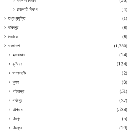
বরিশাল বিভাগ
(38)
রাজশাহী বিভাগ
(4)
তথ্যপ্রযুক্তি
(1)
ফরিদপুর
(8)
ফিচারড
(8)
বাংলাদেশ
(1,780)
কক্সবাজার
(14)
কুমিল্লা
(124)
খাগড়াছড়ি
(2)
খুলনা
(8)
গাইবান্ধা
(51)
গাজীপুর
(27)
চট্টগ্রাম
(534)
চাঁদপুর
(5)
চাঁদপুরে
(19)