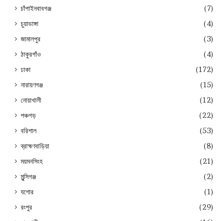
চাঁপাইনবাবগঞ্জ
(7)
চুয়াডাঙ্গা
(4)
জামালপুর
(3)
ঠাকুরগাঁও
(4)
ঢাকা
(172)
নারায়ণগঞ্জ
(15)
নোয়াখালী
(12)
পঞ্চগড়
(22)
বরিশাল
(53)
ব্রাহ্মণবাড়িয়া
(8)
ময়মনসিংহ
(21)
মুন্সিগঞ্জ
(2)
যশোর
(1)
রংপুর
(29)