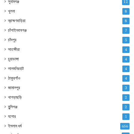
সুনামগঞ্জ
12
খুলনা
8
ব্রাহ্মণবাড়িয়া
8
চাঁপাইনবাবগঞ্জ
7
চাঁদপুর
5
সাতক্ষীরা
4
চুয়াডাঙ্গা
4
লালমনিরহাট
4
ঠাকুরগাঁও
4
জামালপুর
3
খাগড়াছড়ি
2
মুন্সিগঞ্জ
2
যশোর
1
ইসলাম ধর্ম
656