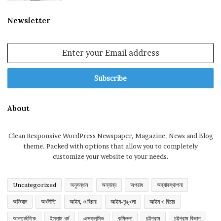
Newsletter
Enter
your
Email
address
About
Clean Responsive WordPress Newspaper, Magazine, News and Blog
theme. Packed with options that allow you to completely
customize your website to your needs.
Uncategorized
অনুসন্ধান
অন্যান্য
অপরাধ
অব্যাবস্থাপনা
অভিযান
অর্থনীতি
আইন, ও বিচার
আইন-শৃঙ্খলা
আইন ও বিচার
আন্তর্জাতিক
ইসলাম ধর্ম
এক্সক্লুসিভ
কুমিল্লা
চট্টগ্রাম
চট্টগ্রাম বিভাগ