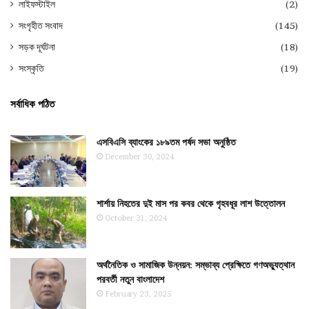
লাইফস্টাইল
(2)
সংগৃহীত সংবাদ
(145)
সড়ক দূর্ঘটনা
(18)
সংস্কৃতি
(19)
সর্বাধিক পঠিত
এসবিএসি ব্যাংকের ১৮৯তম পর্ষদ সভা অনুষ্ঠিত
December 30, 2024
শার্শায় নিহতের দুই মাস পর কবর থেকে গৃহবধূর লাশ উত্তোলন
October 31, 2024
অর্থনৈতিক ও সামাজিক উন্নয়ন: সম্ভাব্য প্রেক্ষিতে গণঅভ্যুত্থান
পরবর্তী নতুন বাংলাদেশ
February 23, 2025