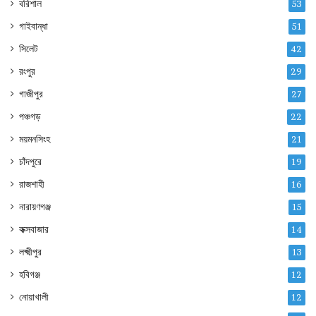
বরিশাল
53
গাইবান্ধা
51
সিলেট
42
রংপুর
29
গাজীপুর
27
পঞ্চগড়
22
ময়মনসিংহ
21
চাঁদপুরে
19
রাজশাহী
16
নারায়ণগঞ্জ
15
কক্সবাজার
14
লক্ষ্মীপুর
13
হবিগঞ্জ
12
নোয়াখালী
12