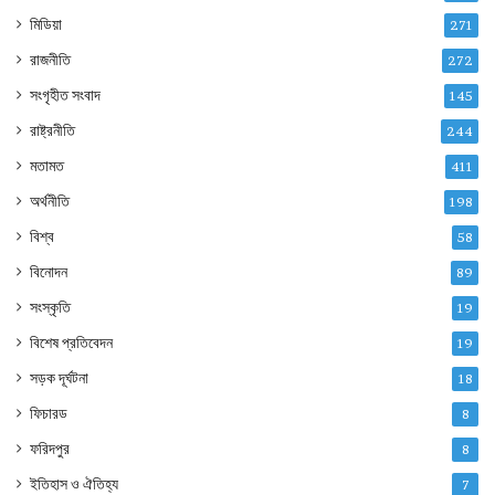
মিডিয়া
271
রাজনীতি
272
সংগৃহীত সংবাদ
145
রাষ্ট্রনীতি
244
মতামত
411
অর্থনীতি
198
বিশ্ব
58
বিনোদন
89
সংস্কৃতি
19
বিশেষ প্রতিবেদন
19
সড়ক দূর্ঘটনা
18
ফিচারড
8
ফরিদপুর
8
ইতিহাস ও ঐতিহ্য
7