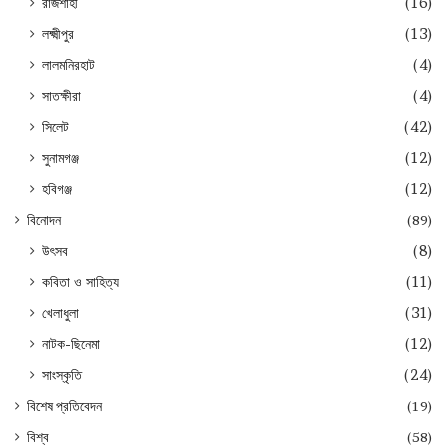
রাজশাহী
(16)
লক্ষ্মীপুর
(13)
লালমনিরহাট
(4)
সাতক্ষীরা
(4)
সিলেট
(42)
সুনামগঞ্জ
(12)
হবিগঞ্জ
(12)
বিনোদন
(89)
উৎসব
(8)
কবিতা ও সাহিত্য
(11)
খেলাধুলা
(31)
নাটক-ছিনেমা
(12)
সাংস্কৃতি
(24)
বিশেষ প্রতিবেদন
(19)
বিশ্ব
(58)