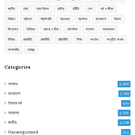
জাতীয়
ঢাকা
ঢাকা বিভাগ
দুর্ঘটনা
দুর্নীতি
দেশ
ধর্ম ও জীবন
নির্বাচন
পরিবেশ
পাঁচমিশালি
প্রতারনা
প্রশাসন
বাংলাদেশ
বিভাগ
বিশ্লেষণ
বৈশ্বিক
ব্যাংক ও বীমা
ভৌগলিক
মতামত
মানববন্ধন
মিডিয়া
রাজনীতি
রাজনীতি
রাষ্ট্রনীতি
শিক্ষা
সংগঠন
সংগৃহীত সংবাদ
সম্পাদকীয়
স্বাস্থ্য
Categories
অপরাধ
2,009
বাংলাদেশ
1,780
ইসলাম ধর্ম
656
অন্যান্য
2,931
জাতীয়
2,198
Uncategorized
312