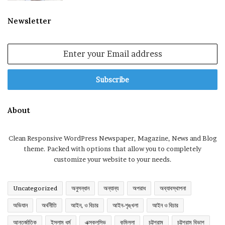
Newsletter
Enter
your
Email
address
About
Clean Responsive WordPress Newspaper, Magazine, News and Blog
theme. Packed with options that allow you to completely
customize your website to your needs.
Uncategorized
অনুসন্ধান
অন্যান্য
অপরাধ
অব্যাবস্থাপনা
অভিযান
অর্থনীতি
আইন, ও বিচার
আইন-শৃঙ্খলা
আইন ও বিচার
আন্তর্জাতিক
ইসলাম ধর্ম
এক্সক্লুসিভ
কুমিল্লা
চট্টগ্রাম
চট্টগ্রাম বিভাগ