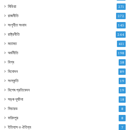
মিডিয়া
271
রাজনীতি
272
সংগৃহীত সংবাদ
145
রাষ্ট্রনীতি
244
মতামত
411
অর্থনীতি
198
বিশ্ব
58
বিনোদন
89
সংস্কৃতি
19
বিশেষ প্রতিবেদন
19
সড়ক দূর্ঘটনা
18
ফিচারড
8
ফরিদপুর
8
ইতিহাস ও ঐতিহ্য
7