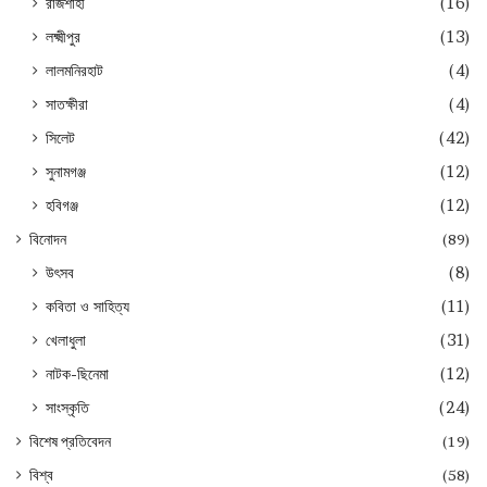
রাজশাহী
(16)
লক্ষ্মীপুর
(13)
লালমনিরহাট
(4)
সাতক্ষীরা
(4)
সিলেট
(42)
সুনামগঞ্জ
(12)
হবিগঞ্জ
(12)
বিনোদন
(89)
উৎসব
(8)
কবিতা ও সাহিত্য
(11)
খেলাধুলা
(31)
নাটক-ছিনেমা
(12)
সাংস্কৃতি
(24)
বিশেষ প্রতিবেদন
(19)
বিশ্ব
(58)