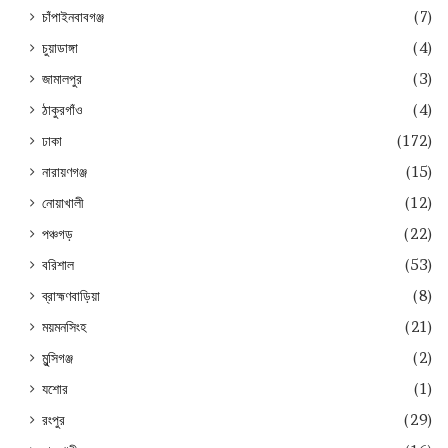
চাঁপাইনবাবগঞ্জ
(7)
চুয়াডাঙ্গা
(4)
জামালপুর
(3)
ঠাকুরগাঁও
(4)
ঢাকা
(172)
নারায়ণগঞ্জ
(15)
নোয়াখালী
(12)
পঞ্চগড়
(22)
বরিশাল
(53)
ব্রাহ্মণবাড়িয়া
(8)
ময়মনসিংহ
(21)
মুন্সিগঞ্জ
(2)
যশোর
(1)
রংপুর
(29)