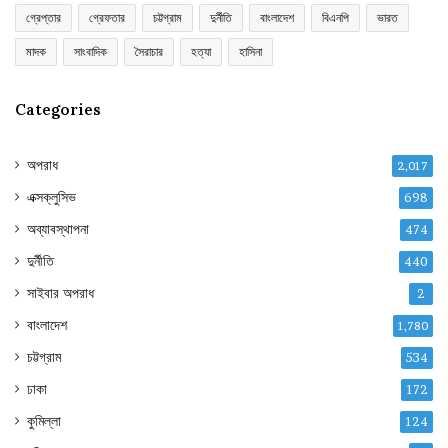
গ্রেপ্তার
গ্রেফতার
চট্টগ্রাম
দুর্নীতি
বাংলাদেশ
বিএনপি
ভারত
মাদক
সাংবাদিক
সৈরাচার
হত্যা
হাসিনা
Categories
অপরাধ
2,017
এক্সক্লুসিভ
698
অব্যাবস্থাপনা
474
দুর্নীতি
440
সাইবার অপরাধ
2
বাংলাদেশ
1,780
চট্টগ্রাম
534
ঢাকা
172
কুমিল্লা
124