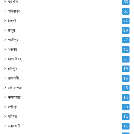
বরিশাল
53
গাইবান্ধা
51
সিলেট
42
রংপুর
29
গাজীপুর
27
পঞ্চগড়
22
ময়মনসিংহ
21
চাঁদপুরে
19
রাজশাহী
16
নারায়ণগঞ্জ
15
কক্সবাজার
14
লক্ষ্মীপুর
13
হবিগঞ্জ
12
নোয়াখালী
12