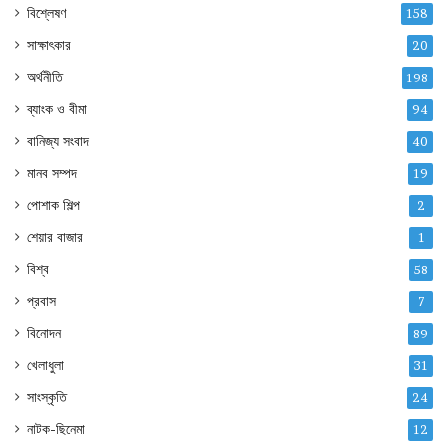
বিশ্লেষণ
158
সাক্ষাৎকার
20
অর্থনীতি
198
ব্যাংক ও বীমা
94
বানিজ্য সংবাদ
40
মানব সম্পদ
19
পোশাক শিল্প
2
শেয়ার বাজার
1
বিশ্ব
58
প্রবাস
7
বিনোদন
89
খেলাধুলা
31
সাংস্কৃতি
24
নাটক-ছিনেমা
12