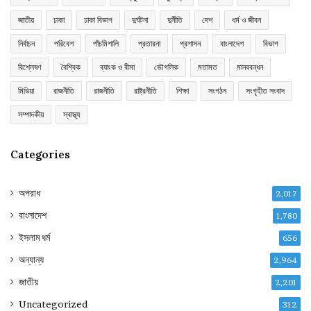
জাতীয়
ঢাকা
ঢাকা বিভাগ
দুর্ঘটনা
দুর্নীতি
দেশ
ধর্ম ও জীবন
নির্বাচন
পরিবেশ
পাঁচমিশালি
প্রতারনা
প্রশাসন
বাংলাদেশ
বিভাগ
বিশ্লেষণ
বৈশ্বিক
ব্যাংক ও বীমা
ভৌগলিক
মতামত
মানববন্ধন
মিডিয়া
রাজনীতি
রাজনীতি
রাষ্ট্রনীতি
শিক্ষা
সংগঠন
সংগৃহীত সংবাদ
সম্পাদকীয়
স্বাস্থ্য
Categories
অপরাধ
2,017
বাংলাদেশ
1,780
ইসলাম ধর্ম
656
অন্যান্য
2,964
জাতীয়
2,201
Uncategorized
312