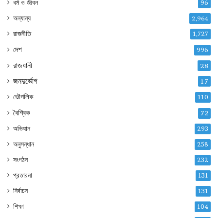
ধর্ম ও জীবন
96
অন্যান্য
2,964
রাজনীতি
1,727
দেশ
996
রাজধানী
28
জনদুর্ভোগ
17
ভৌগলিক
110
বৈশ্বিক
72
অভিযান
293
অনুসন্ধান
258
সংগঠন
232
প্রতারনা
131
নির্বাচন
131
শিক্ষা
104