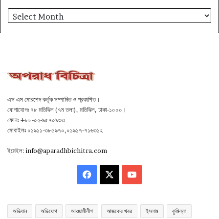
আর্কাইভ
এস এম মোরশেদ কর্তৃক সম্পাদিত ও প্রকাশিত।
যোগাযোগঃ ৭৮ মতিঝিল (৭ম তলা), মতিঝিল, ঢাকা-১০০০।
ফোনঃ +৮৮-০২-৯৫৭০৯৩৩
মোবাইলঃ ০১৯১১-৩৮৫৯৭০,০১৯১৭-৭১৬৩১২
ইমেইল:
info@aparadhbichitra.com
Facebook
X
YouTube
অভিযান
অভিযোগ
আওয়ামীলীগ
আজকের খবর
ইসলাম
কুমিল্লা