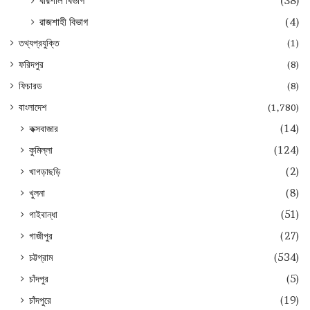
বরিশাল বিভাগ
(38)
রাজশাহী বিভাগ
(4)
তথ্যপ্রযুক্তি
(1)
ফরিদপুর
(8)
ফিচারড
(8)
বাংলাদেশ
(1,780)
কক্সবাজার
(14)
কুমিল্লা
(124)
খাগড়াছড়ি
(2)
খুলনা
(8)
গাইবান্ধা
(51)
গাজীপুর
(27)
চট্টগ্রাম
(534)
চাঁদপুর
(5)
চাঁদপুরে
(19)