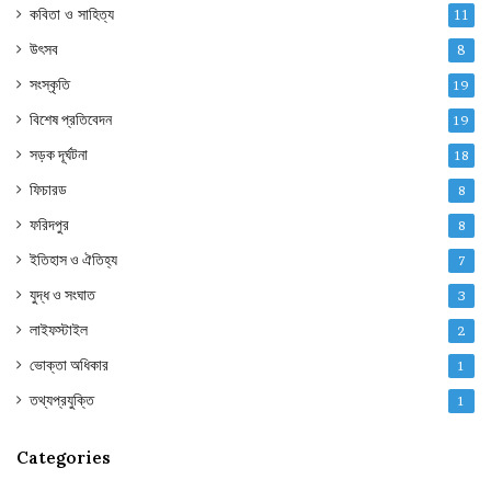
কবিতা ও সাহিত্য
11
উৎসব
8
সংস্কৃতি
19
বিশেষ প্রতিবেদন
19
সড়ক দূর্ঘটনা
18
ফিচারড
8
ফরিদপুর
8
ইতিহাস ও ঐতিহ্য
7
যুদ্ধ ও সংঘাত
3
লাইফস্টাইল
2
ভোক্তা অধিকার
1
তথ্যপ্রযুক্তি
1
Categories