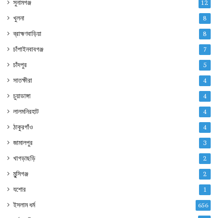
সুনামগঞ্জ
12
খুলনা
8
ব্রাহ্মণবাড়িয়া
8
চাঁপাইনবাবগঞ্জ
7
চাঁদপুর
5
সাতক্ষীরা
4
চুয়াডাঙ্গা
4
লালমনিরহাট
4
ঠাকুরগাঁও
4
জামালপুর
3
খাগড়াছড়ি
2
মুন্সিগঞ্জ
2
যশোর
1
ইসলাম ধর্ম
656