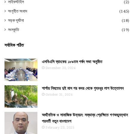
লাইফস্টাইল
(2)
সংগৃহীত সংবাদ
(145)
সড়ক দূর্ঘটনা
(18)
সংস্কৃতি
(19)
সর্বাধিক পঠিত
এসবিএসি ব্যাংকের ১৮৯তম পর্ষদ সভা অনুষ্ঠিত
December 30, 2024
শার্শায় নিহতের দুই মাস পর কবর থেকে গৃহবধূর লাশ উত্তোলন
October 31, 2024
অর্থনৈতিক ও সামাজিক উন্নয়ন: সম্ভাব্য প্রেক্ষিতে গণঅভ্যুত্থান
পরবর্তী নতুন বাংলাদেশ
February 23, 2025