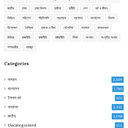
জাতীয়
ঢাকা
ঢাকা বিভাগ
দুর্ঘটনা
দুর্নীতি
দেশ
ধর্ম ও জীবন
নির্বাচন
পরিবেশ
পাঁচমিশালি
প্রতারনা
প্রশাসন
বাংলাদেশ
বিভাগ
বিশ্লেষণ
বৈশ্বিক
ব্যাংক ও বীমা
ভৌগলিক
মতামত
মানববন্ধন
মিডিয়া
রাজনীতি
রাজনীতি
রাষ্ট্রনীতি
শিক্ষা
সংগঠন
সংগৃহীত সংবাদ
সম্পাদকীয়
স্বাস্থ্য
Categories
অপরাধ
2,009
বাংলাদেশ
1,780
ইসলাম ধর্ম
656
অন্যান্য
2,931
জাতীয়
2,198
Uncategorized
312