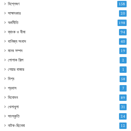
বিশ্লেষণ
158
সাক্ষাৎকার
20
অর্থনীতি
198
ব্যাংক ও বীমা
94
বানিজ্য সংবাদ
40
মানব সম্পদ
19
পোশাক শিল্প
2
শেয়ার বাজার
1
বিশ্ব
58
প্রবাস
7
বিনোদন
89
খেলাধুলা
31
সাংস্কৃতি
24
নাটক-ছিনেমা
12