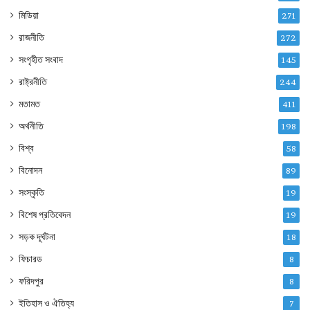
মিডিয়া
271
রাজনীতি
272
সংগৃহীত সংবাদ
145
রাষ্ট্রনীতি
244
মতামত
411
অর্থনীতি
198
বিশ্ব
58
বিনোদন
89
সংস্কৃতি
19
বিশেষ প্রতিবেদন
19
সড়ক দূর্ঘটনা
18
ফিচারড
8
ফরিদপুর
8
ইতিহাস ও ঐতিহ্য
7