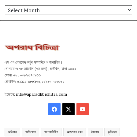
আর্কাইভ
এস এম মোরশেদ কর্তৃক সম্পাদিত ও প্রকাশিত।
যোগাযোগঃ ৭৮ মতিঝিল (৭ম তলা), মতিঝিল, ঢাকা-১০০০।
ফোনঃ +৮৮-০২-৯৫৭০৯৩৩
মোবাইলঃ ০১৯১১-৩৮৫৯৭০,০১৯১৭-৭১৬৩১২
ইমেইল:
info@aparadhbichitra.com
Facebook
X
YouTube
অভিযান
অভিযোগ
আওয়ামীলীগ
আজকের খবর
ইসলাম
কুমিল্লা