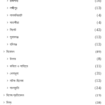
রাজশাহী
(16)
লক্ষ্মীপুর
(13)
লালমনিরহাট
(4)
সাতক্ষীরা
(4)
সিলেট
(42)
সুনামগঞ্জ
(12)
হবিগঞ্জ
(12)
বিনোদন
(89)
উৎসব
(8)
কবিতা ও সাহিত্য
(11)
খেলাধুলা
(31)
নাটক-ছিনেমা
(12)
সাংস্কৃতি
(24)
বিশেষ প্রতিবেদন
(19)
বিশ্ব
(58)