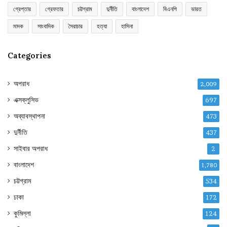
গ্রেপ্তার
গ্রেফতার
চট্টগ্রাম
দুর্নীতি
বাংলাদেশ
বিএনপি
ভারত
মাদক
সাংবাদিক
সৈরাচার
হত্যা
হাসিনা
Categories
অপরাধ
2,009
এক্সক্লুসিভ
697
অব্যাবস্থাপনা
473
দুর্নীতি
437
সাইবার অপরাধ
2
বাংলাদেশ
1,780
চট্টগ্রাম
534
ঢাকা
172
কুমিল্লা
124