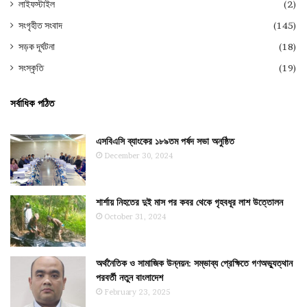
লাইফস্টাইল
(2)
সংগৃহীত সংবাদ
(145)
সড়ক দূর্ঘটনা
(18)
সংস্কৃতি
(19)
সর্বাধিক পঠিত
এসবিএসি ব্যাংকের ১৮৯তম পর্ষদ সভা অনুষ্ঠিত
December 30, 2024
শার্শায় নিহতের দুই মাস পর কবর থেকে গৃহবধূর লাশ উত্তোলন
October 31, 2024
অর্থনৈতিক ও সামাজিক উন্নয়ন: সম্ভাব্য প্রেক্ষিতে গণঅভ্যুত্থান
পরবর্তী নতুন বাংলাদেশ
February 23, 2025