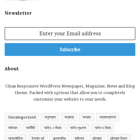
Newsletter
Enter
your
Email
address
About
Clean Responsive WordPress Newspaper, Magazine, News and Blog
theme. Packed with options that allow you to completely
customize your website to your needs.
Uncategorized
অনুসন্ধান
অন্যান্য
অপরাধ
অব্যাবস্থাপনা
অভিযান
অর্থনীতি
আইন, ও বিচার
আইন-শৃঙ্খলা
আইন ও বিচার
আন্তর্জাতিক
ইসলাম ধর্ম
এক্সক্লুসিভ
কুমিল্লা
চট্টগ্রাম
চট্টগ্রাম বিভাগ