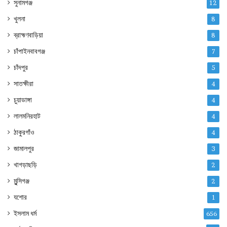
সুনামগঞ্জ
12
খুলনা
8
ব্রাহ্মণবাড়িয়া
8
চাঁপাইনবাবগঞ্জ
7
চাঁদপুর
5
সাতক্ষীরা
4
চুয়াডাঙ্গা
4
লালমনিরহাট
4
ঠাকুরগাঁও
4
জামালপুর
3
খাগড়াছড়ি
2
মুন্সিগঞ্জ
2
যশোর
1
ইসলাম ধর্ম
656