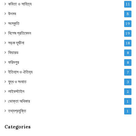
কবিতা ও সাহিত্য
11
উৎসব
8
সংস্কৃতি
19
বিশেষ প্রতিবেদন
19
সড়ক দূর্ঘটনা
18
ফিচারড
8
ফরিদপুর
8
ইতিহাস ও ঐতিহ্য
7
যুদ্ধ ও সংঘাত
3
লাইফস্টাইল
2
ভোক্তা অধিকার
1
তথ্যপ্রযুক্তি
1
Categories