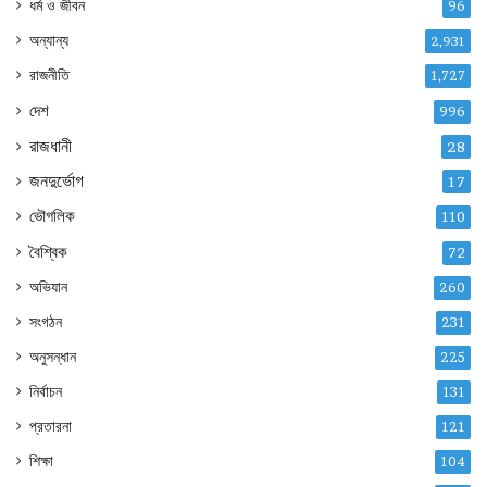
ধর্ম ও জীবন
96
অন্যান্য
2,931
রাজনীতি
1,727
দেশ
996
রাজধানী
28
জনদুর্ভোগ
17
ভৌগলিক
110
বৈশ্বিক
72
অভিযান
260
সংগঠন
231
অনুসন্ধান
225
নির্বাচন
131
প্রতারনা
121
শিক্ষা
104