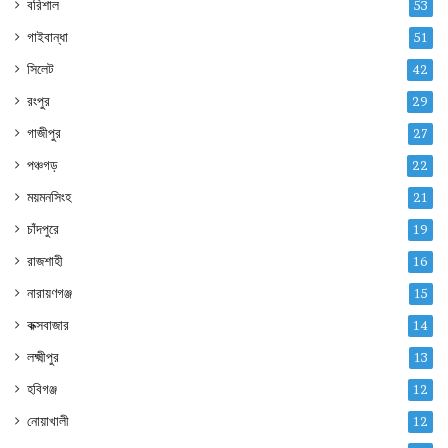
বরিশাল
53
গাইবান্ধা
51
সিলেট
42
রংপুর
29
গাজীপুর
27
পঞ্চগড়
22
ময়মনসিংহ
21
চাঁদপুরে
19
রাজশাহী
16
নারায়ণগঞ্জ
15
কক্সবাজার
14
লক্ষ্মীপুর
13
হবিগঞ্জ
12
নোয়াখালী
12