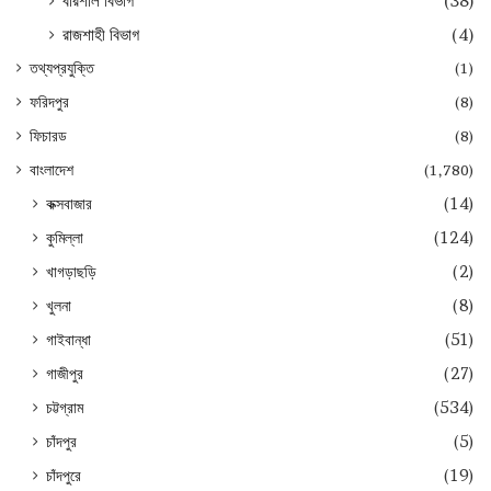
বরিশাল বিভাগ
(38)
রাজশাহী বিভাগ
(4)
তথ্যপ্রযুক্তি
(1)
ফরিদপুর
(8)
ফিচারড
(8)
বাংলাদেশ
(1,780)
কক্সবাজার
(14)
কুমিল্লা
(124)
খাগড়াছড়ি
(2)
খুলনা
(8)
গাইবান্ধা
(51)
গাজীপুর
(27)
চট্টগ্রাম
(534)
চাঁদপুর
(5)
চাঁদপুরে
(19)