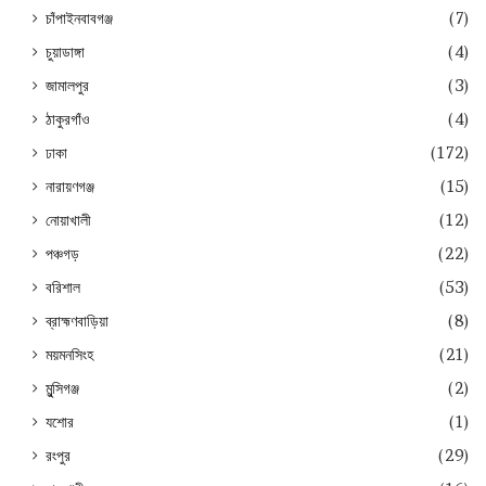
চাঁপাইনবাবগঞ্জ
(7)
চুয়াডাঙ্গা
(4)
জামালপুর
(3)
ঠাকুরগাঁও
(4)
ঢাকা
(172)
নারায়ণগঞ্জ
(15)
নোয়াখালী
(12)
পঞ্চগড়
(22)
বরিশাল
(53)
ব্রাহ্মণবাড়িয়া
(8)
ময়মনসিংহ
(21)
মুন্সিগঞ্জ
(2)
যশোর
(1)
রংপুর
(29)