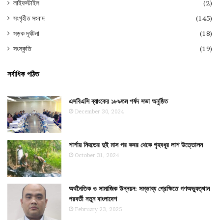
লাইফস্টাইল
(2)
সংগৃহীত সংবাদ
(145)
সড়ক দূর্ঘটনা
(18)
সংস্কৃতি
(19)
সর্বাধিক পঠিত
এসবিএসি ব্যাংকের ১৮৯তম পর্ষদ সভা অনুষ্ঠিত
December 30, 2024
শার্শায় নিহতের দুই মাস পর কবর থেকে গৃহবধূর লাশ উত্তোলন
October 31, 2024
অর্থনৈতিক ও সামাজিক উন্নয়ন: সম্ভাব্য প্রেক্ষিতে গণঅভ্যুত্থান
পরবর্তী নতুন বাংলাদেশ
February 23, 2025