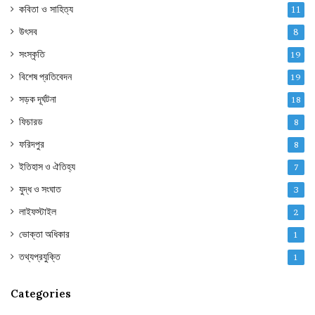
কবিতা ও সাহিত্য
11
উৎসব
8
সংস্কৃতি
19
বিশেষ প্রতিবেদন
19
সড়ক দূর্ঘটনা
18
ফিচারড
8
ফরিদপুর
8
ইতিহাস ও ঐতিহ্য
7
যুদ্ধ ও সংঘাত
3
লাইফস্টাইল
2
ভোক্তা অধিকার
1
তথ্যপ্রযুক্তি
1
Categories