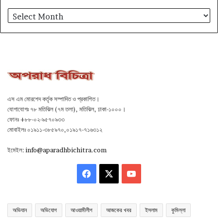
আর্কাইভ
এস এম মোরশেদ কর্তৃক সম্পাদিত ও প্রকাশিত।
যোগাযোগঃ ৭৮ মতিঝিল (৭ম তলা), মতিঝিল, ঢাকা-১০০০।
ফোনঃ +৮৮-০২-৯৫৭০৯৩৩
মোবাইলঃ ০১৯১১-৩৮৫৯৭০,০১৯১৭-৭১৬৩১২
ইমেইল:
info@aparadhbichitra.com
Facebook
X
YouTube
অভিযান
অভিযোগ
আওয়ামীলীগ
আজকের খবর
ইসলাম
কুমিল্লা