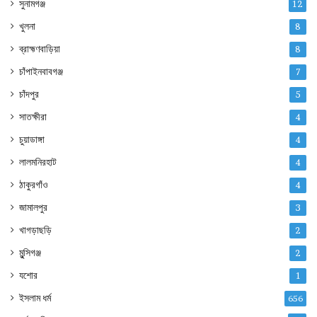
সুনামগঞ্জ
12
খুলনা
8
ব্রাহ্মণবাড়িয়া
8
চাঁপাইনবাবগঞ্জ
7
চাঁদপুর
5
সাতক্ষীরা
4
চুয়াডাঙ্গা
4
লালমনিরহাট
4
ঠাকুরগাঁও
4
জামালপুর
3
খাগড়াছড়ি
2
মুন্সিগঞ্জ
2
যশোর
1
ইসলাম ধর্ম
656