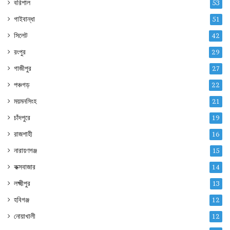
বরিশাল
53
গাইবান্ধা
51
সিলেট
42
রংপুর
29
গাজীপুর
27
পঞ্চগড়
22
ময়মনসিংহ
21
চাঁদপুরে
19
রাজশাহী
16
নারায়ণগঞ্জ
15
কক্সবাজার
14
লক্ষ্মীপুর
13
হবিগঞ্জ
12
নোয়াখালী
12