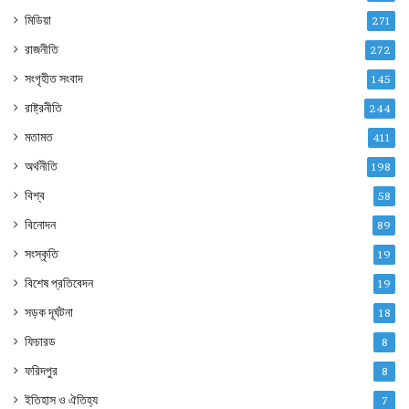
মিডিয়া
271
রাজনীতি
272
সংগৃহীত সংবাদ
145
রাষ্ট্রনীতি
244
মতামত
411
অর্থনীতি
198
বিশ্ব
58
বিনোদন
89
সংস্কৃতি
19
বিশেষ প্রতিবেদন
19
সড়ক দূর্ঘটনা
18
ফিচারড
8
ফরিদপুর
8
ইতিহাস ও ঐতিহ্য
7