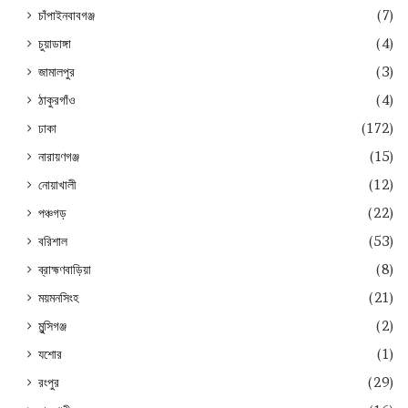
চাঁপাইনবাবগঞ্জ
(7)
চুয়াডাঙ্গা
(4)
জামালপুর
(3)
ঠাকুরগাঁও
(4)
ঢাকা
(172)
নারায়ণগঞ্জ
(15)
নোয়াখালী
(12)
পঞ্চগড়
(22)
বরিশাল
(53)
ব্রাহ্মণবাড়িয়া
(8)
ময়মনসিংহ
(21)
মুন্সিগঞ্জ
(2)
যশোর
(1)
রংপুর
(29)