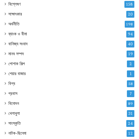
বিশ্লেষণ
158
সাক্ষাৎকার
20
অর্থনীতি
198
ব্যাংক ও বীমা
94
বানিজ্য সংবাদ
40
মানব সম্পদ
19
পোশাক শিল্প
2
শেয়ার বাজার
1
বিশ্ব
58
প্রবাস
7
বিনোদন
89
খেলাধুলা
31
সাংস্কৃতি
24
নাটক-ছিনেমা
12