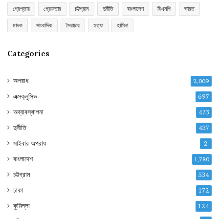
গ্রেপ্তার
গ্রেফতার
চট্টগ্রাম
দুর্নীতি
বাংলাদেশ
বিএনপি
ভারত
মাদক
সাংবাদিক
সৈরাচার
হত্যা
হাসিনা
Categories
অপরাধ
2,009
এক্সক্লুসিভ
697
অব্যাবস্থাপনা
473
দুর্নীতি
437
সাইবার অপরাধ
2
বাংলাদেশ
1,780
চট্টগ্রাম
534
ঢাকা
172
কুমিল্লা
124