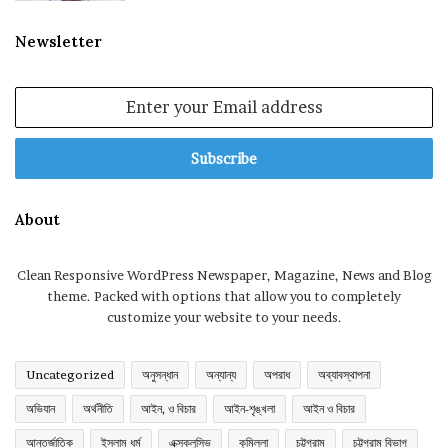
Newsletter
Enter
your
Email
address
About
Clean Responsive WordPress Newspaper, Magazine, News and Blog
theme. Packed with options that allow you to completely
customize your website to your needs.
Uncategorized
অনুসন্ধান
অন্যান্য
অপরাধ
অব্যাবস্থাপনা
অভিযান
অর্থনীতি
আইন, ও বিচার
আইন-শৃঙ্খলা
আইন ও বিচার
আন্তর্জাতিক
ইসলাম ধর্ম
এক্সক্লুসিভ
কুমিল্লা
চট্টগ্রাম
চট্টগ্রাম বিভাগ