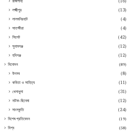
রাজশাহী
(16)
লক্ষ্মীপুর
(13)
লালমনিরহাট
(4)
সাতক্ষীরা
(4)
সিলেট
(42)
সুনামগঞ্জ
(12)
হবিগঞ্জ
(12)
বিনোদন
(89)
উৎসব
(8)
কবিতা ও সাহিত্য
(11)
খেলাধুলা
(31)
নাটক-ছিনেমা
(12)
সাংস্কৃতি
(24)
বিশেষ প্রতিবেদন
(19)
বিশ্ব
(58)