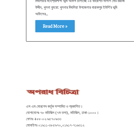
দিঘলিয়ার মহেশ্বরপাশা ভূমি অফিস চালাচ্ছে ০৪ বহিরাগত দালাল মোঃ রিয়াজ
উদ্দীন, খুলনা ব্যুরো: খুলনার দিঘলিয়া উপজেলার বারাকপুর ইউপি’র ভূমি
অফিসের…
Read More »
এস এম মোরশেদ কর্তৃক সম্পাদিত ও প্রকাশিত।
যোগাযোগঃ ৭৮ মতিঝিল (৭ম তলা), মতিঝিল, ঢাকা-১০০০।
ফোনঃ +৮৮-০২-৯৫৭০৯৩৩
মোবাইলঃ ০১৯১১-৩৮৫৯৭০,০১৯১৭-৭১৬৩১২