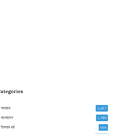
ategories
অপরাধ
2,017
বাংলাদেশ
1,780
ইসলাম ধর্ম
656