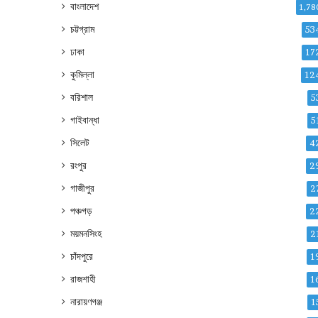
বাংলাদেশ
1,78
চট্টগ্রাম
53
ঢাকা
17
কুমিল্লা
12
বরিশাল
5
গাইবান্ধা
5
সিলেট
4
রংপুর
2
গাজীপুর
2
পঞ্চগড়
2
ময়মনসিংহ
2
চাঁদপুরে
1
রাজশাহী
1
নারায়ণগঞ্জ
1