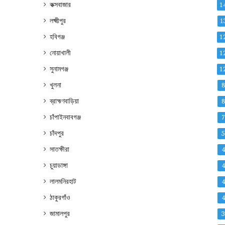
কক্সবাজার
1
লক্ষ্মীপুর
1
হবিগঞ্জ
1
নোয়াখালী
1
সুনামগঞ্জ
1
খুলনা
ব্রাহ্মণবাড়িয়া
চাঁপাইনবাবগঞ্জ
চাঁদপুর
সাতক্ষীরা
চুয়াডাঙ্গা
লালমনিরহাট
ঠাকুরগাঁও
জামালপুর