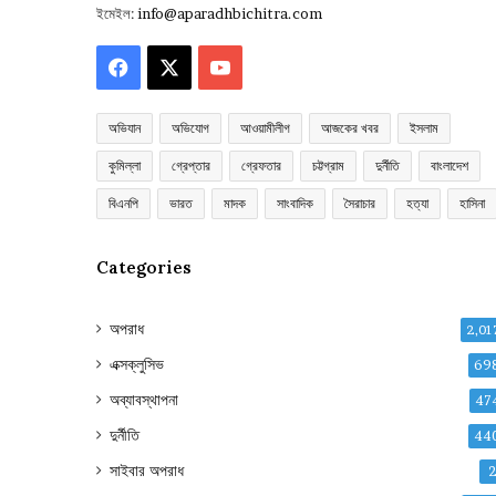
ইমেইল:
info@aparadhbichitra.com
Facebook
X
YouTube
অভিযান
অভিযোগ
আওয়ামীলীগ
আজকের খবর
ইসলাম
কুমিল্লা
গ্রেপ্তার
গ্রেফতার
চট্টগ্রাম
দুর্নীতি
বাংলাদেশ
বিএনপি
ভারত
মাদক
সাংবাদিক
সৈরাচার
হত্যা
হাসিনা
Categories
অপরাধ
2,01
এক্সক্লুসিভ
69
অব্যাবস্থাপনা
47
দুর্নীতি
44
সাইবার অপরাধ