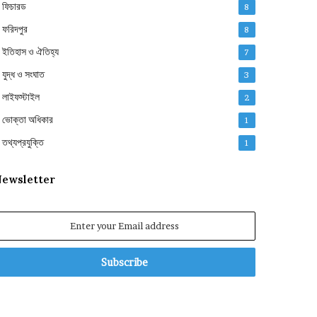
ফিচারড
8
ফরিদপুর
8
ইতিহাস ও ঐতিহ্য
7
যুদ্ধ ও সংঘাত
3
লাইফস্টাইল
2
ভোক্তা অধিকার
1
তথ্যপ্রযুক্তি
1
ewsletter
nter
our
mail
ddress