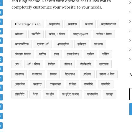
and Blog theme. Packed with options that allow you to
0
completely customize your website to your needs.
4
2
Uncategorized
অনুসন্ধান
অন্যান্য
অপরাধ
অব্যাবস্থাপনা
4
অভিযান
অর্থনীতি
আইন, ও বিচার
আইন-শৃঙ্খলা
আইন ও বিচার
3
আন্তর্জাতিক
ইসলাম ধর্ম
এক্সক্লুসিভ
কুমিল্লা
চট্টগ্রাম
1
চট্টগ্রাম বিভাগ
জাতীয়
ঢাকা
ঢাকা বিভাগ
দুর্ঘটনা
দুর্নীতি
2
দেশ
ধর্ম ও জীবন
নির্বাচন
পরিবেশ
পাঁচমিশালি
প্রতারনা
9
প্রশাসন
বাংলাদেশ
বিভাগ
বিশ্লেষণ
বৈশ্বিক
ব্যাংক ও বীমা
N
7
ভৌগলিক
মতামত
মানববন্ধন
মিডিয়া
রাজনীতি
রাজনীতি
2
E
রাষ্ট্রনীতি
শিক্ষা
সংগঠন
সংগৃহীত সংবাদ
সম্পাদকীয়
স্বাস্থ্য
y
1
E
9
a
6
5