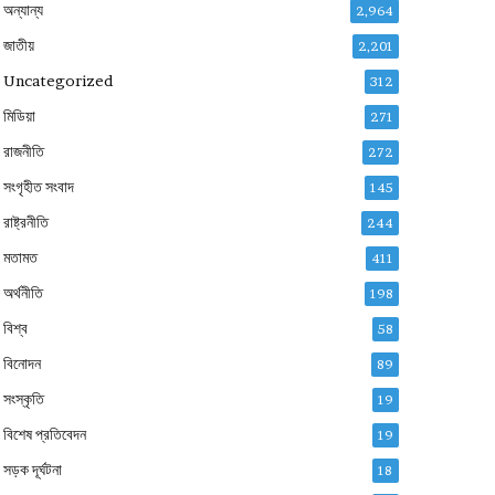
অন্যান্য
2,964
জাতীয়
2,201
Uncategorized
312
মিডিয়া
271
রাজনীতি
272
সংগৃহীত সংবাদ
145
রাষ্ট্রনীতি
244
মতামত
411
অর্থনীতি
198
বিশ্ব
58
বিনোদন
89
সংস্কৃতি
19
বিশেষ প্রতিবেদন
19
সড়ক দূর্ঘটনা
18