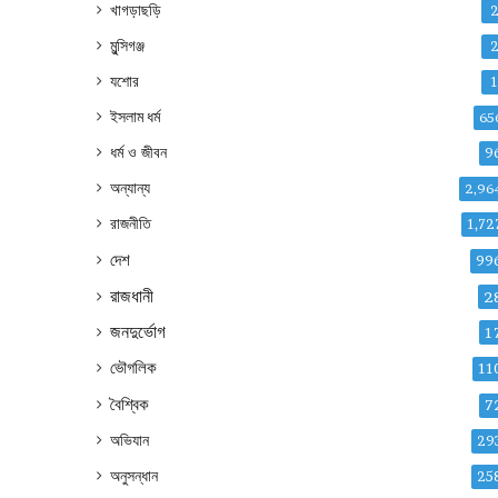
খাগড়াছড়ি
মুন্সিগঞ্জ
যশোর
ইসলাম ধর্ম
65
ধর্ম ও জীবন
9
অন্যান্য
2,96
রাজনীতি
1,72
দেশ
99
রাজধানী
2
জনদুর্ভোগ
1
ভৌগলিক
11
বৈশ্বিক
7
অভিযান
29
অনুসন্ধান
25