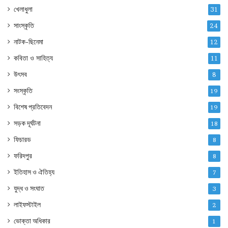
খেলাধুলা
31
সাংস্কৃতি
24
নাটক-ছিনেমা
12
কবিতা ও সাহিত্য
11
উৎসব
8
সংস্কৃতি
19
বিশেষ প্রতিবেদন
19
সড়ক দূর্ঘটনা
18
ফিচারড
8
ফরিদপুর
8
ইতিহাস ও ঐতিহ্য
7
যুদ্ধ ও সংঘাত
3
লাইফস্টাইল
2
ভোক্তা অধিকার
1