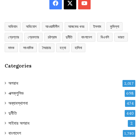
Facebook
X
YouTube
অভিযান
অভিযোগ
আওয়ামীলীগ
আজকের খবর
ইসলাম
কুমিল্লা
গ্রেপ্তার
গ্রেফতার
চট্টগ্রাম
দুর্নীতি
বাংলাদেশ
বিএনপি
ভারত
মাদক
সাংবাদিক
সৈরাচার
হত্যা
হাসিনা
Categories
অপরাধ
2,017
এক্সক্লুসিভ
698
অব্যাবস্থাপনা
474
দুর্নীতি
440
সাইবার অপরাধ
2
বাংলাদেশ
1,780