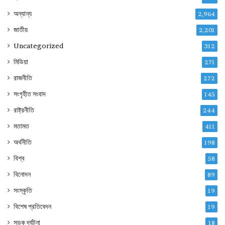
অন্যান্য
2,964
জাতীয়
2,201
Uncategorized
312
মিডিয়া
271
রাজনীতি
272
সংগৃহীত সংবাদ
145
রাষ্ট্রনীতি
244
মতামত
411
অর্থনীতি
198
বিশ্ব
58
বিনোদন
89
সংস্কৃতি
19
বিশেষ প্রতিবেদন
19
সড়ক দূর্ঘটনা
18