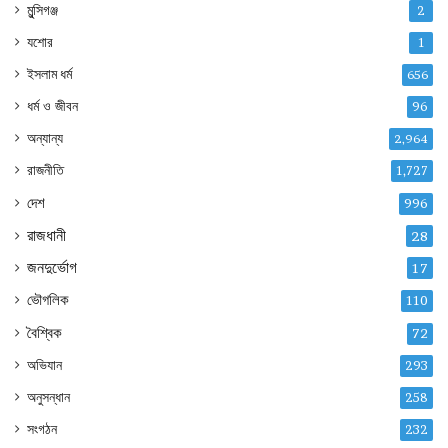
মুন্সিগঞ্জ
2
যশোর
1
ইসলাম ধর্ম
656
ধর্ম ও জীবন
96
অন্যান্য
2,964
রাজনীতি
1,727
দেশ
996
রাজধানী
28
জনদুর্ভোগ
17
ভৌগলিক
110
বৈশ্বিক
72
অভিযান
293
অনুসন্ধান
258
সংগঠন
232