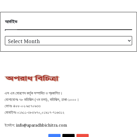
আর্কাইভ
আর্কাইভ
এস এম মোরশেদ কর্তৃক সম্পাদিত ও প্রকাশিত।
যোগাযোগঃ ৭৮ মতিঝিল (৭ম তলা), মতিঝিল, ঢাকা-১০০০।
ফোনঃ +৮৮-০২-৯৫৭০৯৩৩
মোবাইলঃ ০১৯১১-৩৮৫৯৭০,০১৯১৭-৭১৬৩১২
ইমেইল:
info@aparadhbichitra.com