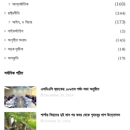
আন্তর্জাতিক
(160)
রাষ্ট্রনীতি
(244)
আইন, ও বিচার
(173)
লাইফস্টাইল
(2)
সংগৃহীত সংবাদ
(145)
সড়ক দূর্ঘটনা
(18)
সংস্কৃতি
(19)
সর্বাধিক পঠিত
এসবিএসি ব্যাংকের ১৮৯তম পর্ষদ সভা অনুষ্ঠিত
December 30, 2024
শার্শায় নিহতের দুই মাস পর কবর থেকে গৃহবধূর লাশ উত্তোলন
October 31, 2024