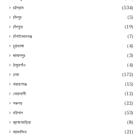
চট্টগ্রাম
(534)
চাঁদপুর
(5)
চাঁদপুরে
(19)
চাঁপাইনবাবগঞ্জ
(7)
চুয়াডাঙ্গা
(4)
জামালপুর
(3)
ঠাকুরগাঁও
(4)
ঢাকা
(172)
নারায়ণগঞ্জ
(15)
নোয়াখালী
(12)
পঞ্চগড়
(22)
বরিশাল
(53)
ব্রাহ্মণবাড়িয়া
(8)
ময়মনসিংহ
(21)