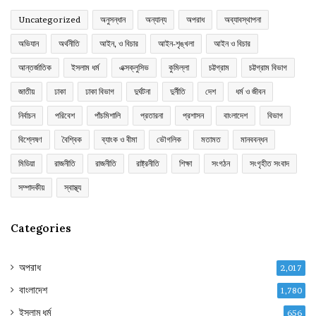
Uncategorized
অনুসন্ধান
অন্যান্য
অপরাধ
অব্যাবস্থাপনা
অভিযান
অর্থনীতি
আইন, ও বিচার
আইন-শৃঙ্খলা
আইন ও বিচার
আন্তর্জাতিক
ইসলাম ধর্ম
এক্সক্লুসিভ
কুমিল্লা
চট্টগ্রাম
চট্টগ্রাম বিভাগ
জাতীয়
ঢাকা
ঢাকা বিভাগ
দুর্ঘটনা
দুর্নীতি
দেশ
ধর্ম ও জীবন
নির্বাচন
পরিবেশ
পাঁচমিশালি
প্রতারনা
প্রশাসন
বাংলাদেশ
বিভাগ
বিশ্লেষণ
বৈশ্বিক
ব্যাংক ও বীমা
ভৌগলিক
মতামত
মানববন্ধন
মিডিয়া
রাজনীতি
রাজনীতি
রাষ্ট্রনীতি
শিক্ষা
সংগঠন
সংগৃহীত সংবাদ
সম্পাদকীয়
স্বাস্থ্য
Categories
অপরাধ
2,017
বাংলাদেশ
1,780
ইসলাম ধর্ম
656