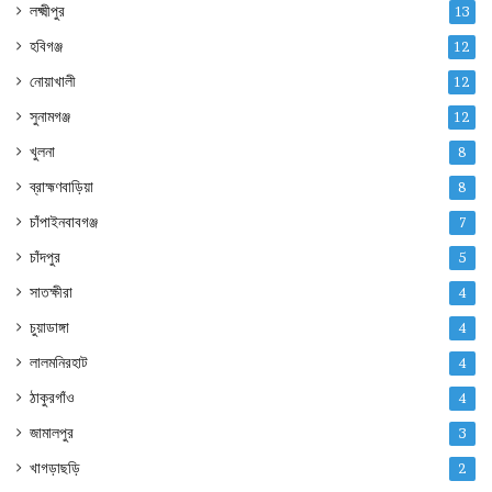
লক্ষ্মীপুর
13
হবিগঞ্জ
12
নোয়াখালী
12
সুনামগঞ্জ
12
খুলনা
8
ব্রাহ্মণবাড়িয়া
8
চাঁপাইনবাবগঞ্জ
7
চাঁদপুর
5
সাতক্ষীরা
4
চুয়াডাঙ্গা
4
লালমনিরহাট
4
ঠাকুরগাঁও
4
জামালপুর
3
খাগড়াছড়ি
2