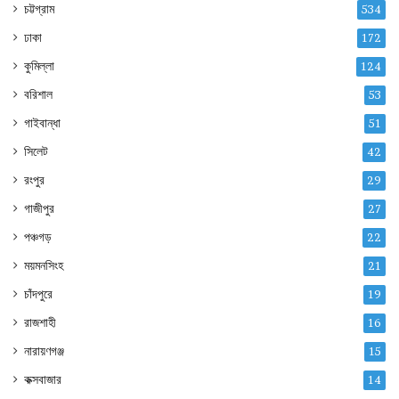
চট্টগ্রাম
534
ঢাকা
172
কুমিল্লা
124
বরিশাল
53
গাইবান্ধা
51
সিলেট
42
রংপুর
29
গাজীপুর
27
পঞ্চগড়
22
ময়মনসিংহ
21
চাঁদপুরে
19
রাজশাহী
16
নারায়ণগঞ্জ
15
কক্সবাজার
14