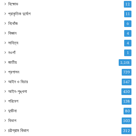
বিক্ষোভ
12
প্রাকৃতিক দুর্যোগ
11
নিখোঁজ
6
বিজ্ঞান
4
সাহিত্য
4
নওগাঁ
1
জাতীয়
2,201
প্রশাসন
739
আইন ও বিচার
547
আইন-শৃঙ্খলা
450
পরিবেশ
138
দুর্ঘটনা
80
বিভাগ
503
চট্টগ্রাম বিভাগ
312