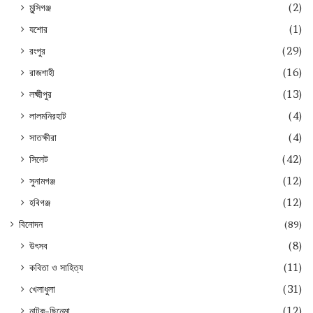
মুন্সিগঞ্জ
(2)
যশোর
(1)
রংপুর
(29)
রাজশাহী
(16)
লক্ষ্মীপুর
(13)
লালমনিরহাট
(4)
সাতক্ষীরা
(4)
সিলেট
(42)
সুনামগঞ্জ
(12)
হবিগঞ্জ
(12)
বিনোদন
(89)
উৎসব
(8)
কবিতা ও সাহিত্য
(11)
খেলাধুলা
(31)
নাটক-ছিনেমা
(12)