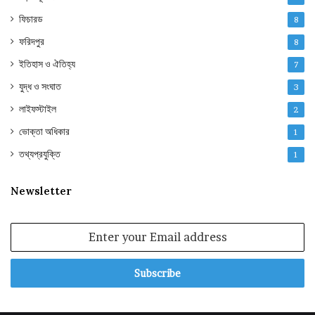
ফিচারড
8
ফরিদপুর
8
ইতিহাস ও ঐতিহ্য
7
যুদ্ধ ও সংঘাত
3
লাইফস্টাইল
2
ভোক্তা অধিকার
1
তথ্যপ্রযুক্তি
1
Newsletter
Enter
your
Email
address