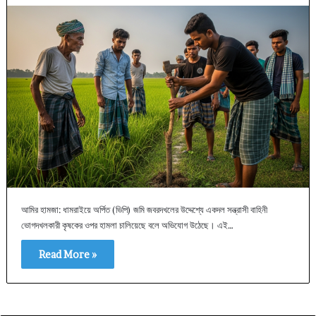
আমির হামজা: ধামরাইয়ে অর্পিত (ভিপি) জমি জবরদখলের উদ্দেশ্যে একদল সন্ত্রাসী বাহিনী
ভোগদখলকারী কৃষকের ওপর হামলা চালিয়েছে বলে অভিযোগ উঠেছে। এই…
Read More »