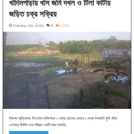
খাদিমপাড়ায় খাস জমি দখল ও টিলা কাটায়
জড়িত চক্র সক্রিয়
October 20, 2025
0
1,712
নিজস্ব প্রতিবেদক: সিলেটের খাদিমপাড়া ২ নম্বর রোডের ভেতরে ৯ নম্বর উপজাতি কুলি বস্তি
এলাকায় দীর্ঘদিন ধরে সক্রিয় একটি চক্র সরকারি…