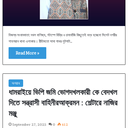
নিজস্ব সংবাদদাতা: দখল বাণিজ্য, স্টাম্পে বিক্রি ও চাদাবাঁজি কিছুতেই বন্ধ হচ্ছেনা সিলেট নগরীর
শাহপরান থানা এলাকায়। রীতিমতো সাদা পাথর লুটপাট…
Read More »
অপরাধ
ধামরাইয়ে ভিপি জমি ভোগদখলকারী কে বেদখল
দিতে সন্ত্রাসী বাহিনীরআক্রমন : শেল্টারে নাজির
মঞ্জু
September 27, 2025
0
612