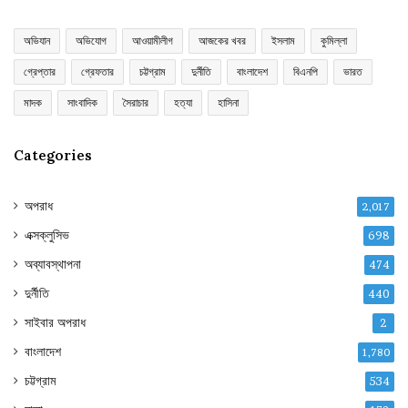
অভিযান
অভিযোগ
আওয়ামীলীগ
আজকের খবর
ইসলাম
কুমিল্লা
গ্রেপ্তার
গ্রেফতার
চট্টগ্রাম
দুর্নীতি
বাংলাদেশ
বিএনপি
ভারত
মাদক
সাংবাদিক
সৈরাচার
হত্যা
হাসিনা
Categories
অপরাধ
2,017
এক্সক্লুসিভ
698
অব্যাবস্থাপনা
474
দুর্নীতি
440
সাইবার অপরাধ
2
বাংলাদেশ
1,780
চট্টগ্রাম
534