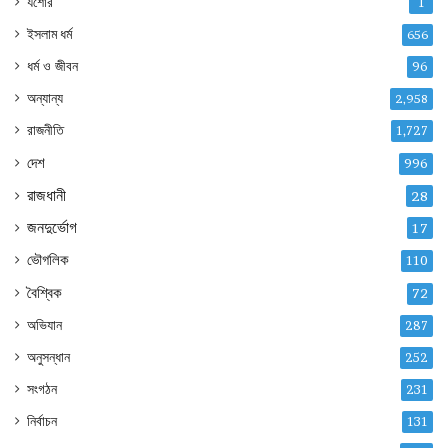
যশোর
1
ইসলাম ধর্ম
656
ধর্ম ও জীবন
96
অন্যান্য
2,958
রাজনীতি
1,727
দেশ
996
রাজধানী
28
জনদুর্ভোগ
17
ভৌগলিক
110
বৈশ্বিক
72
অভিযান
287
অনুসন্ধান
252
সংগঠন
231
নির্বাচন
131