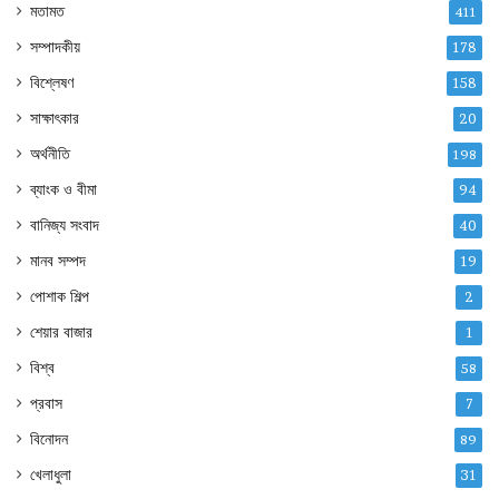
মতামত
411
সম্পাদকীয়
178
বিশ্লেষণ
158
সাক্ষাৎকার
20
অর্থনীতি
198
ব্যাংক ও বীমা
94
বানিজ্য সংবাদ
40
মানব সম্পদ
19
পোশাক শিল্প
2
শেয়ার বাজার
1
বিশ্ব
58
প্রবাস
7
বিনোদন
89
খেলাধুলা
31