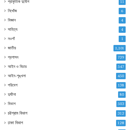
প্রাকৃতিক দুর্যোগ
11
নিখোঁজ
6
বিজ্ঞান
4
সাহিত্য
4
নওগাঁ
1
জাতীয়
2,201
প্রশাসন
739
আইন ও বিচার
547
আইন-শৃঙ্খলা
450
পরিবেশ
138
দুর্ঘটনা
80
বিভাগ
503
চট্টগ্রাম বিভাগ
312
ঢাকা বিভাগ
128