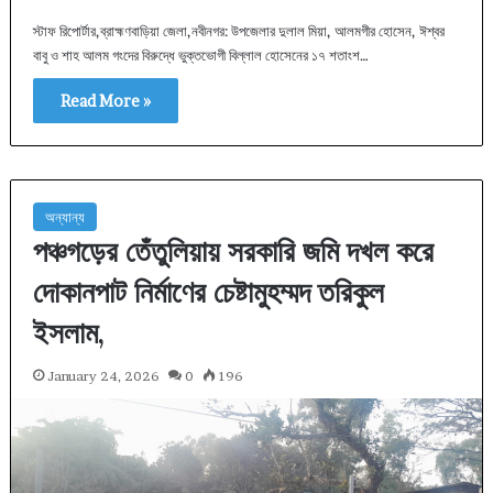
স্টাফ রিপোর্টার,ব্রাহ্মণবাড়িয়া জেলা,নবীনগর: উপজেলার দুলাল মিয়া, আলমগীর হোসেন, ঈশ্বর
বাবু ও শাহ আলম গংদের বিরুদ্ধে ভুক্তভোগী বিল্লাল হোসেনের ১৭ শতাংশ…
Read More »
অন্যান্য
পঞ্চগড়ের তেঁতুলিয়ায় সরকারি জমি দখল করে
দোকানপাট নির্মাণের চেষ্টামুহম্মদ তরিকুল
ইসলাম,
January 24, 2026
0
196