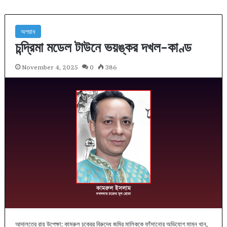
অপরাধ
চন্দ্রিমা মডেল টাউনে ভয়ঙ্কর দখল-কাণ্ড
November 4, 2025
0
386
আদালতের রায় উপেক্ষা: কামরুল চক্রের বিরুদ্ধে জমির মালিককে ফাঁসানোর অভিযোগ মামুন খান,