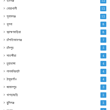
হবিগঞ্জ
12
নোয়াখালী
12
সুনামগঞ্জ
12
খুলনা
8
ব্রাহ্মণবাড়িয়া
8
চাঁপাইনবাবগঞ্জ
7
চাঁদপুর
5
সাতক্ষীরা
4
চুয়াডাঙ্গা
4
লালমনিরহাট
4
ঠাকুরগাঁও
4
জামালপুর
3
খাগড়াছড়ি
2
মুন্সিগঞ্জ
2