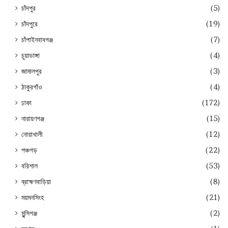
চাঁদপুর
(5)
চাঁদপুরে
(19)
চাঁপাইনবাবগঞ্জ
(7)
চুয়াডাঙ্গা
(4)
জামালপুর
(3)
ঠাকুরগাঁও
(4)
ঢাকা
(172)
নারায়ণগঞ্জ
(15)
নোয়াখালী
(12)
পঞ্চগড়
(22)
বরিশাল
(53)
ব্রাহ্মণবাড়িয়া
(8)
ময়মনসিংহ
(21)
মুন্সিগঞ্জ
(2)