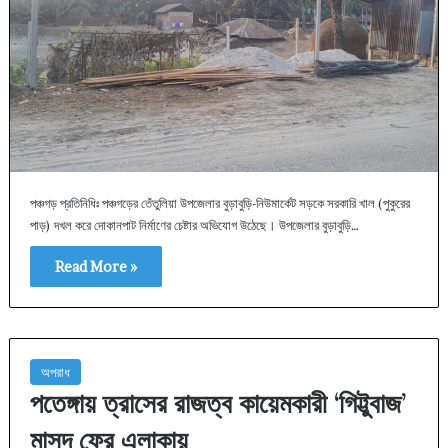
পঞ্চগড় প্রতিনিধিঃ পঞ্চগড়ের তেঁতুলিয়া উপজেলার বুড়াবুড়ি-নিউমার্কেট সড়কে সরকারি খাল (পুকুরের
পাড়) দখল করে দোকানপাট নির্মাণের চেষ্টার অভিযোগ উঠেছে। উপজেলার বুড়াবুড়ি…
Read More »
অপরাধ
পতেঙ্গায় ত্রাসের রাজত্ব কায়েমকারী ‘গিট্টুবাজ’
মাসুদ ফের এলাকায়