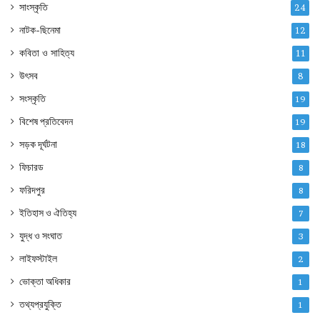
সাংস্কৃতি
24
নাটক-ছিনেমা
12
কবিতা ও সাহিত্য
11
উৎসব
8
সংস্কৃতি
19
বিশেষ প্রতিবেদন
19
সড়ক দূর্ঘটনা
18
ফিচারড
8
ফরিদপুর
8
ইতিহাস ও ঐতিহ্য
7
যুদ্ধ ও সংঘাত
3
লাইফস্টাইল
2
ভোক্তা অধিকার
1
তথ্যপ্রযুক্তি
1