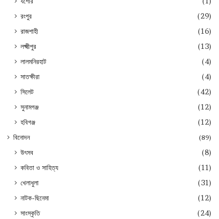
যশোর
(1)
রংপুর
(29)
রাজশাহী
(16)
লক্ষ্মীপুর
(13)
লালমনিরহাট
(4)
সাতক্ষীরা
(4)
সিলেট
(42)
সুনামগঞ্জ
(12)
হবিগঞ্জ
(12)
বিনোদন
(89)
উৎসব
(8)
কবিতা ও সাহিত্য
(11)
খেলাধুলা
(31)
নাটক-ছিনেমা
(12)
সাংস্কৃতি
(24)