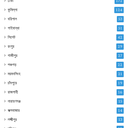
ঢাকা
172
কুমিল্লা
124
বরিশাল
53
গাইবান্ধা
51
সিলেট
42
রংপুর
29
গাজীপুর
27
পঞ্চগড়
22
ময়মনসিংহ
21
চাঁদপুরে
19
রাজশাহী
16
নারায়ণগঞ্জ
15
কক্সবাজার
14
লক্ষ্মীপুর
13