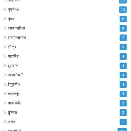
নোয়াখালী
12
সুনামগঞ্জ
12
খুলনা
8
ব্রাহ্মণবাড়িয়া
8
চাঁপাইনবাবগঞ্জ
7
চাঁদপুর
5
সাতক্ষীরা
4
চুয়াডাঙ্গা
4
লালমনিরহাট
4
ঠাকুরগাঁও
4
জামালপুর
3
খাগড়াছড়ি
2
মুন্সিগঞ্জ
2
যশোর
1