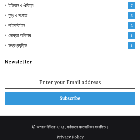
ইতিহাস ও ঐতিহ্য
7
যুদ্ধ ও সংঘাত
3
লাইফস্টাইল
2
ভোক্তা অধিকার
1
তথ্যপ্রযুক্তি
1
Newsletter
Enter
your
Email
address
© অপরাধ বিচিত্রা ২০২৫, সর্বস্বত্ব স্বত্বাধিকার সংরক্ষিত।
Privacy Policy