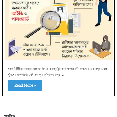
সরকারি বিভিন্ন সংস্থার সংবেদনশীল নানা তথ্য ইন্টারনেট জগতে ফাঁস হয়েছে। এর মধ্যে রয়েছে
পুলিশের এক লাখের বেশি সদস্যের ব্যক্তিগত তথ্য।…
Read More »
আর্কাইভ