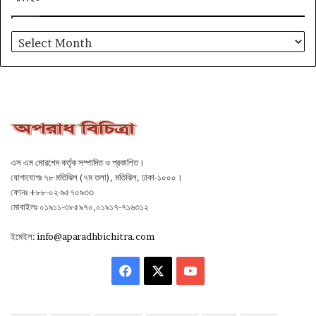
আর্কাইভ
এস এম মোরশেদ কর্তৃক সম্পাদিত ও প্রকাশিত।
যোগাযোগঃ ৭৮ মতিঝিল (৭ম তলা), মতিঝিল, ঢাকা-১০০০।
ফোনঃ +৮৮-০২-৯৫৭০৯৩৩
মোবাইলঃ ০১৯১১-৩৮৫৯৭০,০১৯১৭-৭১৬৩১২
ইমেইল:
info@aparadhbichitra.com
Facebook
X
YouTube