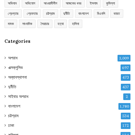
অভিযান
অভিযোগ
আওয়ামীলীগ
আজকের খবর
ইসলাম
কুমিল্লা
গ্রেপ্তার
গ্রেফতার
চট্টগ্রাম
দুর্নীতি
বাংলাদেশ
বিএনপি
ভারত
মাদক
সাংবাদিক
সৈরাচার
হত্যা
হাসিনা
Categories
অপরাধ
2,009
এক্সক্লুসিভ
697
অব্যাবস্থাপনা
473
দুর্নীতি
437
সাইবার অপরাধ
2
বাংলাদেশ
1,780
চট্টগ্রাম
534
ঢাকা
172