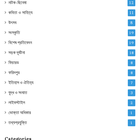
নাটক-ছিনেমা
12
কবিতা ও সাহিত্য
11
উৎসব
8
সংস্কৃতি
19
বিশেষ প্রতিবেদন
19
সড়ক দূর্ঘটনা
18
ফিচারড
8
ফরিদপুর
8
ইতিহাস ও ঐতিহ্য
7
যুদ্ধ ও সংঘাত
3
লাইফস্টাইল
2
ভোক্তা অধিকার
1
তথ্যপ্রযুক্তি
1
Categories