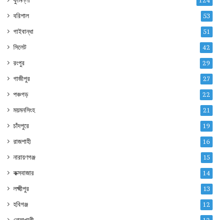
কুমিল্লা
124
বরিশাল
53
গাইবান্ধা
51
সিলেট
42
রংপুর
29
গাজীপুর
27
পঞ্চগড়
22
ময়মনসিংহ
21
চাঁদপুরে
19
রাজশাহী
16
নারায়ণগঞ্জ
15
কক্সবাজার
14
লক্ষ্মীপুর
13
হবিগঞ্জ
12