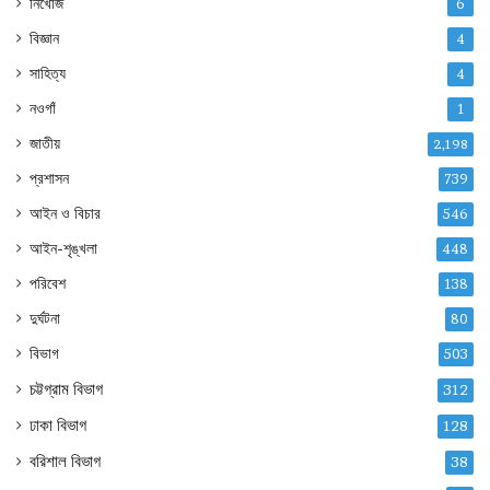
নিখোঁজ
6
বিজ্ঞান
4
সাহিত্য
4
নওগাঁ
1
জাতীয়
2,198
প্রশাসন
739
আইন ও বিচার
546
আইন-শৃঙ্খলা
448
পরিবেশ
138
দুর্ঘটনা
80
বিভাগ
503
চট্টগ্রাম বিভাগ
312
ঢাকা বিভাগ
128
বরিশাল বিভাগ
38