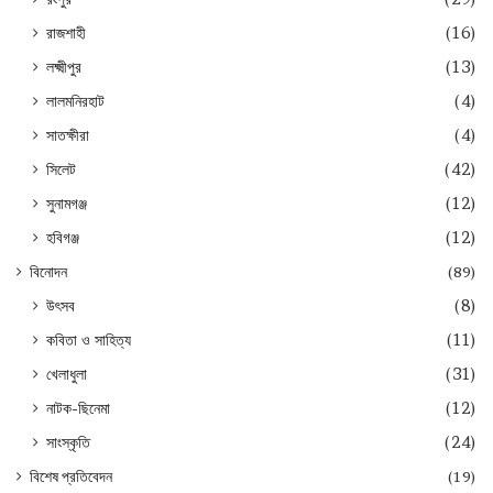
রাজশাহী
(16)
লক্ষ্মীপুর
(13)
লালমনিরহাট
(4)
সাতক্ষীরা
(4)
সিলেট
(42)
সুনামগঞ্জ
(12)
হবিগঞ্জ
(12)
বিনোদন
(89)
উৎসব
(8)
কবিতা ও সাহিত্য
(11)
খেলাধুলা
(31)
নাটক-ছিনেমা
(12)
সাংস্কৃতি
(24)
বিশেষ প্রতিবেদন
(19)