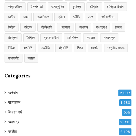
আন্তর্জাতিক
ইসলাম ধর্ম
এক্সক্লুসিভ
কুমিল্লা
চট্টগ্রাম
চট্টগ্রাম বিভাগ
জাতীয়
ঢাকা
ঢাকা বিভাগ
দুর্ঘটনা
দুর্নীতি
দেশ
ধর্ম ও জীবন
নির্বাচন
পরিবেশ
পাঁচমিশালি
প্রতারনা
প্রশাসন
বাংলাদেশ
বিভাগ
বিশ্লেষণ
বৈশ্বিক
ব্যাংক ও বীমা
ভৌগলিক
মতামত
মানববন্ধন
মিডিয়া
রাজনীতি
রাজনীতি
রাষ্ট্রনীতি
শিক্ষা
সংগঠন
সংগৃহীত সংবাদ
সম্পাদকীয়
স্বাস্থ্য
Categories
অপরাধ
2,009
বাংলাদেশ
1,780
ইসলাম ধর্ম
656
অন্যান্য
2,931
জাতীয়
2,198