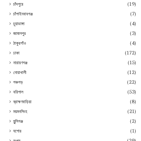
চাঁদপুরে
(19)
চাঁপাইনবাবগঞ্জ
(7)
চুয়াডাঙ্গা
(4)
জামালপুর
(3)
ঠাকুরগাঁও
(4)
ঢাকা
(172)
নারায়ণগঞ্জ
(15)
নোয়াখালী
(12)
পঞ্চগড়
(22)
বরিশাল
(53)
ব্রাহ্মণবাড়িয়া
(8)
ময়মনসিংহ
(21)
মুন্সিগঞ্জ
(2)
যশোর
(1)
রংপুর
(29)