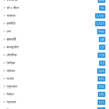
ইসলাম ধর্ম
656
ধর্ম ও জীবন
96
অন্যান্য
2,931
রাজনীতি
1,727
দেশ
996
রাজধানী
28
জনদুর্ভোগ
17
ভৌগলিক
110
বৈশ্বিক
72
অভিযান
260
সংগঠন
231
অনুসন্ধান
225
নির্বাচন
131
প্রতারনা
121