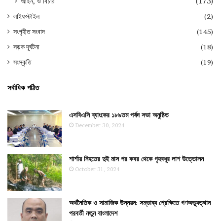
আইন, ও বিচার
(173)
লাইফস্টাইল
(2)
সংগৃহীত সংবাদ
(145)
সড়ক দূর্ঘটনা
(18)
সংস্কৃতি
(19)
সর্বাধিক পঠিত
এসবিএসি ব্যাংকের ১৮৯তম পর্ষদ সভা অনুষ্ঠিত
December 30, 2024
শার্শায় নিহতের দুই মাস পর কবর থেকে গৃহবধূর লাশ উত্তোলন
October 31, 2024
অর্থনৈতিক ও সামাজিক উন্নয়ন: সম্ভাব্য প্রেক্ষিতে গণঅভ্যুত্থান
পরবর্তী নতুন বাংলাদেশ