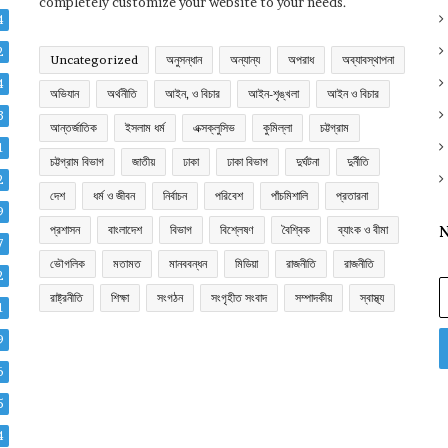
completely customize your website to your needs.
4
2
Uncategorized
অনুসন্ধান
অন্যান্য
অপরাধ
অব্যাবস্থাপনা
4
অভিযান
অর্থনীতি
আইন, ও বিচার
আইন-শৃঙ্খলা
আইন ও বিচার
3
আন্তর্জাতিক
ইসলাম ধর্ম
এক্সক্লুসিভ
কুমিল্লা
চট্টগ্রাম
1
চট্টগ্রাম বিভাগ
জাতীয়
ঢাকা
ঢাকা বিভাগ
দুর্ঘটনা
দুর্নীতি
2
দেশ
ধর্ম ও জীবন
নির্বাচন
পরিবেশ
পাঁচমিশালি
প্রতারনা
9
প্রশাসন
বাংলাদেশ
বিভাগ
বিশ্লেষণ
বৈশ্বিক
ব্যাংক ও বীমা
N
7
ভৌগলিক
মতামত
মানববন্ধন
মিডিয়া
রাজনীতি
রাজনীতি
2
E
রাষ্ট্রনীতি
শিক্ষা
সংগঠন
সংগৃহীত সংবাদ
সম্পাদকীয়
স্বাস্থ্য
y
1
E
9
a
6
5
4