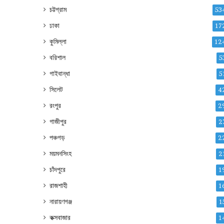
চট্টগ্রাম
53
ঢাকা
17
কুমিল্লা
12
বরিশাল
5
গাইবান্ধা
5
সিলেট
4
রংপুর
2
গাজীপুর
2
পঞ্চগড়
2
ময়মনসিংহ
2
চাঁদপুরে
1
রাজশাহী
1
নারায়ণগঞ্জ
1
কক্সবাজার
1