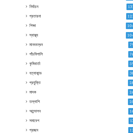
নির্বাচন
13
প্রতারনা
12
শিক্ষা
10
স্বাস্থ্য
10
মানববন্ধন
7
পাঁচমিশালি
7
কৃষিবার্তা
5
হত্যাকান্ড
3
প্রযুক্তি
2
মাদক
2
তল্লাশি
2
আন্দোলন
1
সমাবেশ
1
প্রচ্ছদ
1