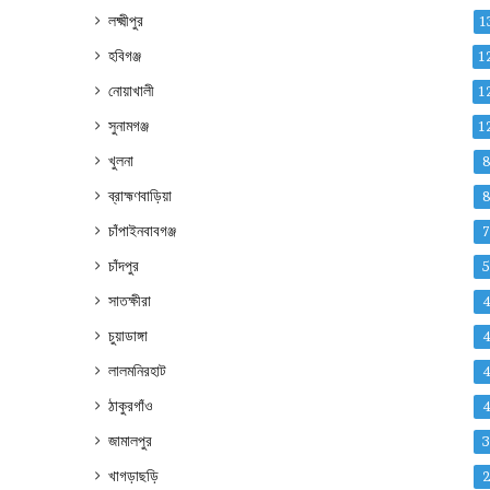
লক্ষ্মীপুর
1
হবিগঞ্জ
1
নোয়াখালী
1
সুনামগঞ্জ
1
খুলনা
ব্রাহ্মণবাড়িয়া
চাঁপাইনবাবগঞ্জ
চাঁদপুর
সাতক্ষীরা
চুয়াডাঙ্গা
লালমনিরহাট
ঠাকুরগাঁও
জামালপুর
খাগড়াছড়ি