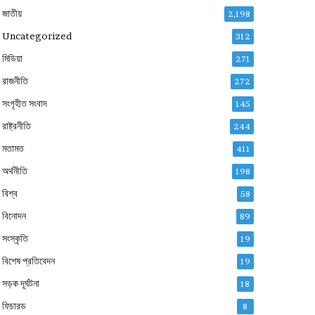
জাতীয়
2,198
Uncategorized
312
মিডিয়া
271
রাজনীতি
272
সংগৃহীত সংবাদ
145
রাষ্ট্রনীতি
244
মতামত
411
অর্থনীতি
198
বিশ্ব
58
বিনোদন
89
সংস্কৃতি
19
বিশেষ প্রতিবেদন
19
সড়ক দূর্ঘটনা
18
ফিচারড
8