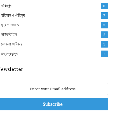
ফরিদপুর
8
ইতিহাস ও ঐতিহ্য
7
যুদ্ধ ও সংঘাত
3
লাইফস্টাইল
2
ভোক্তা অধিকার
1
তথ্যপ্রযুক্তি
1
ewsletter
nter
our
mail
ddress