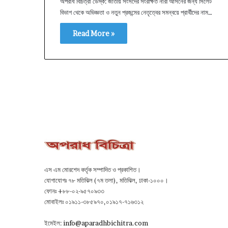
অপরাধ বিচিত্রা ডেস্ক: জাতীয় সংসদের সংরক্ষিত নারী আসনের জন্য সিলেট
বিভাগ থেকে অভিজ্ঞতা ও নতুন প্রজন্মের নেতৃত্বের সমন্বয়ে প্রার্থীদের নাম…
Read More »
এস এম মোরশেদ কর্তৃক সম্পাদিত ও প্রকাশিত।
যোগাযোগঃ ৭৮ মতিঝিল (৭ম তলা), মতিঝিল, ঢাকা-১০০০।
ফোনঃ +৮৮-০২-৯৫৭০৯৩৩
মোবাইলঃ ০১৯১১-৩৮৫৯৭০,০১৯১৭-৭১৬৩১২
ইমেইল:
info@aparadhbichitra.com