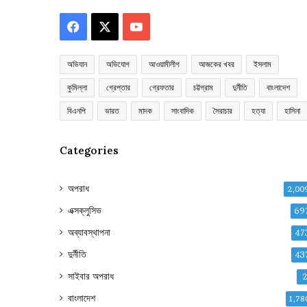
Facebook
X
YouTube
অভিযান
অভিযোগ
আওয়ামীলীগ
আজকের খবর
ইসলাম
কুমিল্লা
গ্রেপ্তার
গ্রেফতার
চট্টগ্রাম
দুর্নীতি
বাংলাদেশ
বিএনপি
ভারত
মাদক
সাংবাদিক
সৈরাচার
হত্যা
হাসিনা
Categories
অপরাধ
2,00
এক্সক্লুসিভ
69
অব্যাবস্থাপনা
47
দুর্নীতি
43
সাইবার অপরাধ
বাংলাদেশ
1,78