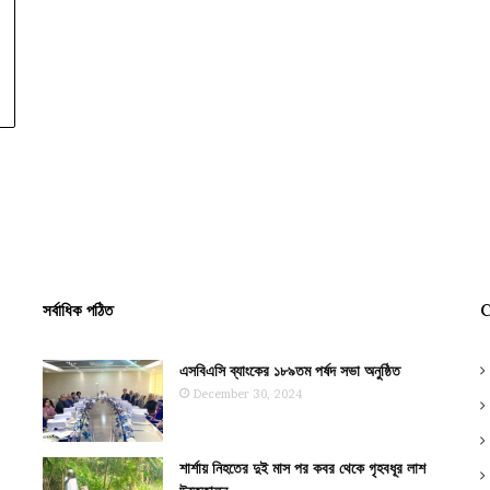
সর্বাধিক পঠিত
C
এসবিএসি ব্যাংকের ১৮৯তম পর্ষদ সভা অনুষ্ঠিত
December 30, 2024
শার্শায় নিহতের দুই মাস পর কবর থেকে গৃহবধূর লাশ