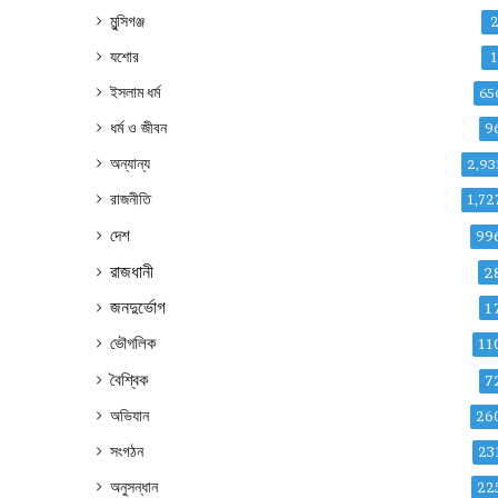
মুন্সিগঞ্জ
যশোর
ইসলাম ধর্ম
65
ধর্ম ও জীবন
9
অন্যান্য
2,93
রাজনীতি
1,72
দেশ
99
রাজধানী
2
জনদুর্ভোগ
1
ভৌগলিক
11
বৈশ্বিক
7
অভিযান
26
সংগঠন
23
অনুসন্ধান
22