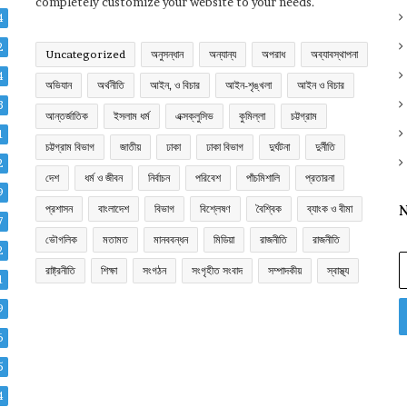
completely customize your website to your needs.
4
2
Uncategorized
অনুসন্ধান
অন্যান্য
অপরাধ
অব্যাবস্থাপনা
4
অভিযান
অর্থনীতি
আইন, ও বিচার
আইন-শৃঙ্খলা
আইন ও বিচার
3
আন্তর্জাতিক
ইসলাম ধর্ম
এক্সক্লুসিভ
কুমিল্লা
চট্টগ্রাম
1
চট্টগ্রাম বিভাগ
জাতীয়
ঢাকা
ঢাকা বিভাগ
দুর্ঘটনা
দুর্নীতি
2
দেশ
ধর্ম ও জীবন
নির্বাচন
পরিবেশ
পাঁচমিশালি
প্রতারনা
9
প্রশাসন
বাংলাদেশ
বিভাগ
বিশ্লেষণ
বৈশ্বিক
ব্যাংক ও বীমা
N
7
ভৌগলিক
মতামত
মানববন্ধন
মিডিয়া
রাজনীতি
রাজনীতি
2
E
রাষ্ট্রনীতি
শিক্ষা
সংগঠন
সংগৃহীত সংবাদ
সম্পাদকীয়
স্বাস্থ্য
y
1
E
9
a
6
5
4