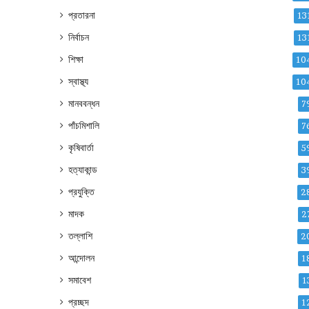
প্রতারনা
13
নির্বাচন
13
শিক্ষা
10
স্বাস্থ্য
10
মানববন্ধন
7
পাঁচমিশালি
7
কৃষিবার্তা
5
হত্যাকান্ড
3
প্রযুক্তি
2
মাদক
2
তল্লাশি
2
আন্দোলন
1
সমাবেশ
1
প্রচ্ছদ
1