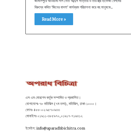
জামালপুরে আওয়ামী লীগ নেতা আব্দুস সাত্তার ও তার স্ত্রী হাফেজা বেগমের
বিরুদ্ধে কথিত ‘জিনের বাদশা’ কার্যক্রম পরিচালনা করে বহু মানুষকে…
Read More »
এস এম মোরশেদ কর্তৃক সম্পাদিত ও প্রকাশিত।
যোগাযোগঃ ৭৮ মতিঝিল (৭ম তলা), মতিঝিল, ঢাকা-১০০০।
ফোনঃ +৮৮-০২-৯৫৭০৯৩৩
মোবাইলঃ ০১৯১১-৩৮৫৯৭০,০১৯১৭-৭১৬৩১২
ইমেইল:
info@aparadhbichitra.com