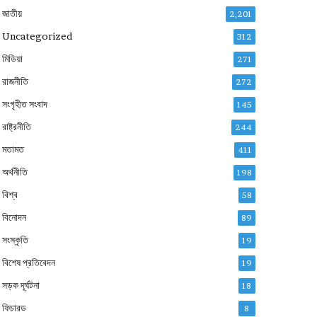
জাতীয়
2,201
Uncategorized
312
মিডিয়া
271
রাজনীতি
272
সংগৃহীত সংবাদ
145
রাষ্ট্রনীতি
244
মতামত
411
অর্থনীতি
198
বিশ্ব
58
বিনোদন
89
সংস্কৃতি
19
বিশেষ প্রতিবেদন
19
সড়ক দূর্ঘটনা
18
ফিচারড
8