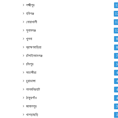
লক্ষ্মীপুর
1
হবিগঞ্জ
1
নোয়াখালী
1
সুনামগঞ্জ
1
খুলনা
ব্রাহ্মণবাড়িয়া
চাঁপাইনবাবগঞ্জ
চাঁদপুর
সাতক্ষীরা
চুয়াডাঙ্গা
লালমনিরহাট
ঠাকুরগাঁও
জামালপুর
খাগড়াছড়ি