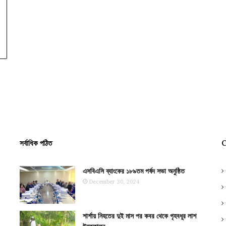
সর্বাধিক পঠিত
C
এসবিএসি ব্যাংকের ১৮৯তম পর্ষদ সভা অনুষ্ঠিত
December 30, 2024
শার্শায় নিহতের দুই মাস পর কবর থেকে গৃহবধূর লাশ