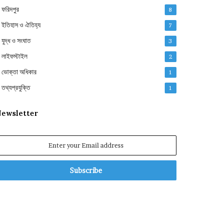
ফরিদপুর
8
ইতিহাস ও ঐতিহ্য
7
যুদ্ধ ও সংঘাত
3
লাইফস্টাইল
2
ভোক্তা অধিকার
1
তথ্যপ্রযুক্তি
1
ewsletter
nter
our
mail
ddress