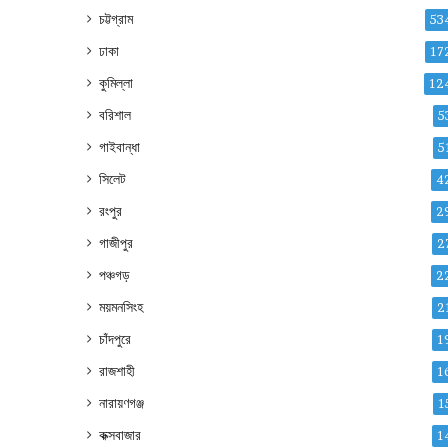
চট্টগ্রাম
53
ঢাকা
17
কুমিল্লা
12
বরিশাল
5
গাইবান্ধা
5
সিলেট
4
রংপুর
2
গাজীপুর
2
পঞ্চগড়
2
ময়মনসিংহ
2
চাঁদপুরে
1
রাজশাহী
1
নারায়ণগঞ্জ
1
কক্সবাজার
1