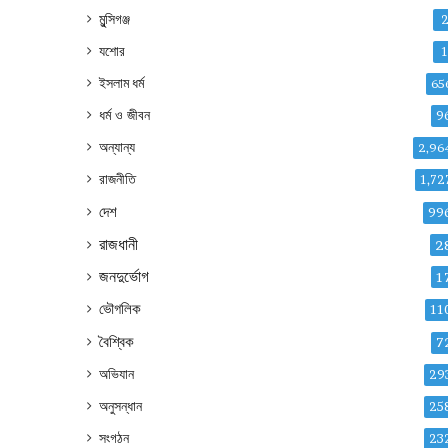
মুন্সিগঞ্জ
যশোর
ইসলাম ধর্ম
65
ধর্ম ও জীবন
9
অন্যান্য
2,96
রাজনীতি
1,72
দেশ
99
রাজধানী
2
জনদুর্ভোগ
1
ভৌগলিক
11
বৈশ্বিক
7
অভিযান
29
অনুসন্ধান
25
সংগঠন
23