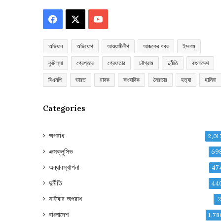
Facebook
X
YouTube
অভিযান
অভিযোগ
আওয়ামীলীগ
আজকের খবর
ইসলাম
কুমিল্লা
গ্রেপ্তার
গ্রেফতার
চট্টগ্রাম
দুর্নীতি
বাংলাদেশ
বিএনপি
ভারত
মাদক
সাংবাদিক
সৈরাচার
হত্যা
হাসিনা
Categories
অপরাধ
2,01
এক্সক্লুসিভ
69
অব্যাবস্থাপনা
47
দুর্নীতি
44
সাইবার অপরাধ
বাংলাদেশ
1,78