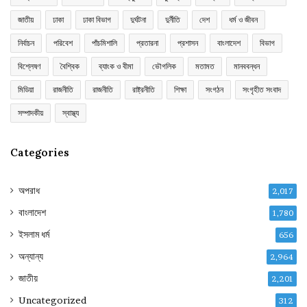
জাতীয়
ঢাকা
ঢাকা বিভাগ
দুর্ঘটনা
দুর্নীতি
দেশ
ধর্ম ও জীবন
নির্বাচন
পরিবেশ
পাঁচমিশালি
প্রতারনা
প্রশাসন
বাংলাদেশ
বিভাগ
বিশ্লেষণ
বৈশ্বিক
ব্যাংক ও বীমা
ভৌগলিক
মতামত
মানববন্ধন
মিডিয়া
রাজনীতি
রাজনীতি
রাষ্ট্রনীতি
শিক্ষা
সংগঠন
সংগৃহীত সংবাদ
সম্পাদকীয়
স্বাস্থ্য
Categories
অপরাধ
2,017
বাংলাদেশ
1,780
ইসলাম ধর্ম
656
অন্যান্য
2,964
জাতীয়
2,201
Uncategorized
312