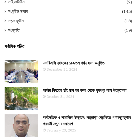
লাইফস্টাইল
(2)
সংগৃহীত সংবাদ
(145)
সড়ক দূর্ঘটনা
(18)
সংস্কৃতি
(19)
সর্বাধিক পঠিত
এসবিএসি ব্যাংকের ১৮৯তম পর্ষদ সভা অনুষ্ঠিত
December 30, 2024
শার্শায় নিহতের দুই মাস পর কবর থেকে গৃহবধূর লাশ উত্তোলন
October 31, 2024
অর্থনৈতিক ও সামাজিক উন্নয়ন: সম্ভাব্য প্রেক্ষিতে গণঅভ্যুত্থান
পরবর্তী নতুন বাংলাদেশ
February 23, 2025