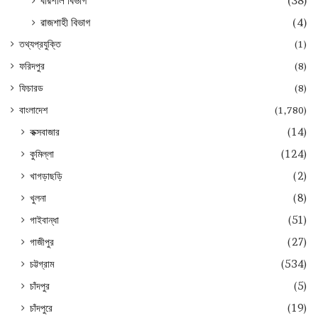
বরিশাল বিভাগ
(38)
রাজশাহী বিভাগ
(4)
তথ্যপ্রযুক্তি
(1)
ফরিদপুর
(8)
ফিচারড
(8)
বাংলাদেশ
(1,780)
কক্সবাজার
(14)
কুমিল্লা
(124)
খাগড়াছড়ি
(2)
খুলনা
(8)
গাইবান্ধা
(51)
গাজীপুর
(27)
চট্টগ্রাম
(534)
চাঁদপুর
(5)
চাঁদপুরে
(19)