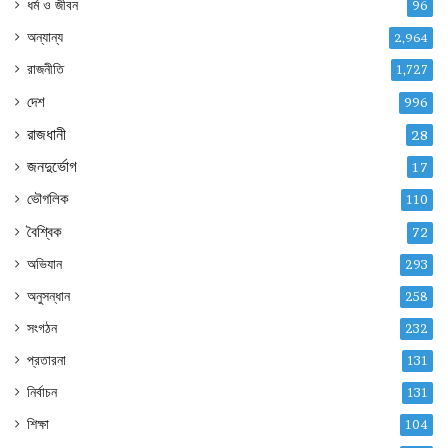
ধর্ম ও জীবন
96
অন্যান্য
2,964
রাজনীতি
1,727
দেশ
996
রাজধানী
28
জনদুর্ভোগ
17
ভৌগলিক
110
বৈশ্বিক
72
অভিযান
293
অনুসন্ধান
258
সংগঠন
232
প্রতারনা
131
নির্বাচন
131
শিক্ষা
104