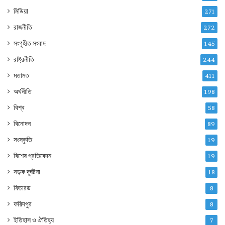
মিডিয়া
271
রাজনীতি
272
সংগৃহীত সংবাদ
145
রাষ্ট্রনীতি
244
মতামত
411
অর্থনীতি
198
বিশ্ব
58
বিনোদন
89
সংস্কৃতি
19
বিশেষ প্রতিবেদন
19
সড়ক দূর্ঘটনা
18
ফিচারড
8
ফরিদপুর
8
ইতিহাস ও ঐতিহ্য
7