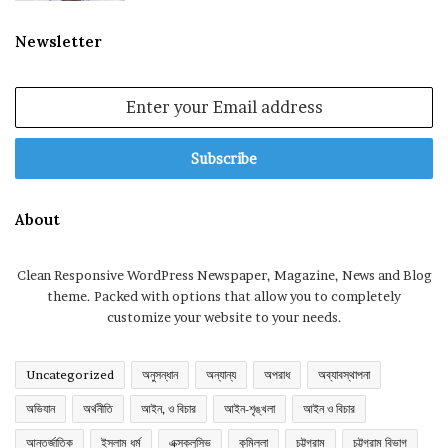
Newsletter
Enter
your
Email
address
About
Clean Responsive WordPress Newspaper, Magazine, News and Blog
theme. Packed with options that allow you to completely
customize your website to your needs.
Uncategorized
অনুসন্ধান
অন্যান্য
অপরাধ
অব্যাবস্থাপনা
অভিযান
অর্থনীতি
আইন, ও বিচার
আইন-শৃঙ্খলা
আইন ও বিচার
আন্তর্জাতিক
ইসলাম ধর্ম
এক্সক্লুসিভ
কুমিল্লা
চট্টগ্রাম
চট্টগ্রাম বিভাগ