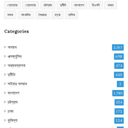
গ্রেপ্তার
গ্রেফতার
চট্টগ্রাম
দুর্নীতি
বাংলাদেশ
বিএনপি
ভারত
মাদক
সাংবাদিক
সৈরাচার
হত্যা
হাসিনা
Categories
অপরাধ
2,017
এক্সক্লুসিভ
698
অব্যাবস্থাপনা
474
দুর্নীতি
440
সাইবার অপরাধ
2
বাংলাদেশ
1,780
চট্টগ্রাম
534
ঢাকা
172
কুমিল্লা
124