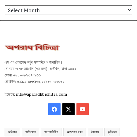
আর্কাইভ
এস এম মোরশেদ কর্তৃক সম্পাদিত ও প্রকাশিত।
যোগাযোগঃ ৭৮ মতিঝিল (৭ম তলা), মতিঝিল, ঢাকা-১০০০।
ফোনঃ +৮৮-০২-৯৫৭০৯৩৩
মোবাইলঃ ০১৯১১-৩৮৫৯৭০,০১৯১৭-৭১৬৩১২
ইমেইল:
info@aparadhbichitra.com
Facebook
X
YouTube
অভিযান
অভিযোগ
আওয়ামীলীগ
আজকের খবর
ইসলাম
কুমিল্লা