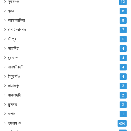
সুনামগঞ্জ
12
খুলনা
8
ব্রাহ্মণবাড়িয়া
8
চাঁপাইনবাবগঞ্জ
7
চাঁদপুর
5
সাতক্ষীরা
4
চুয়াডাঙ্গা
4
লালমনিরহাট
4
ঠাকুরগাঁও
4
জামালপুর
3
খাগড়াছড়ি
2
মুন্সিগঞ্জ
2
যশোর
1
ইসলাম ধর্ম
656