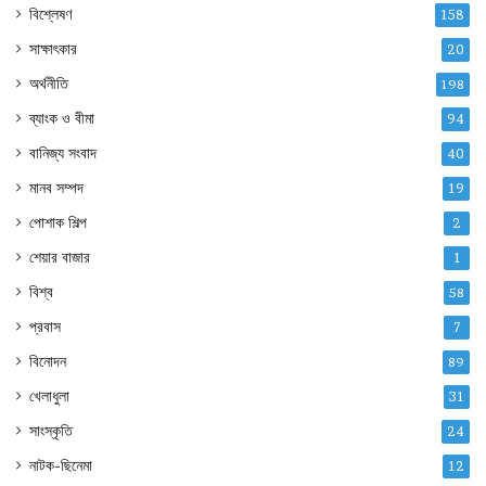
বিশ্লেষণ
158
সাক্ষাৎকার
20
অর্থনীতি
198
ব্যাংক ও বীমা
94
বানিজ্য সংবাদ
40
মানব সম্পদ
19
পোশাক শিল্প
2
শেয়ার বাজার
1
বিশ্ব
58
প্রবাস
7
বিনোদন
89
খেলাধুলা
31
সাংস্কৃতি
24
নাটক-ছিনেমা
12