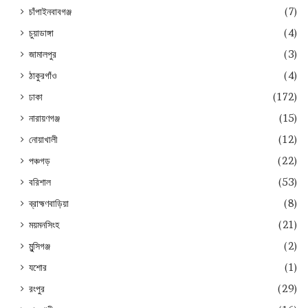
চাঁপাইনবাবগঞ্জ
(7)
চুয়াডাঙ্গা
(4)
জামালপুর
(3)
ঠাকুরগাঁও
(4)
ঢাকা
(172)
নারায়ণগঞ্জ
(15)
নোয়াখালী
(12)
পঞ্চগড়
(22)
বরিশাল
(53)
ব্রাহ্মণবাড়িয়া
(8)
ময়মনসিংহ
(21)
মুন্সিগঞ্জ
(2)
যশোর
(1)
রংপুর
(29)