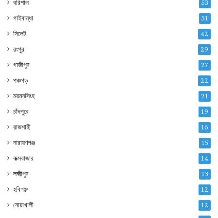
বরিশাল
53
গাইবান্ধা
51
সিলেট
42
রংপুর
29
গাজীপুর
27
পঞ্চগড়
22
ময়মনসিংহ
21
চাঁদপুরে
19
রাজশাহী
16
নারায়ণগঞ্জ
15
কক্সবাজার
14
লক্ষ্মীপুর
13
হবিগঞ্জ
12
নোয়াখালী
12