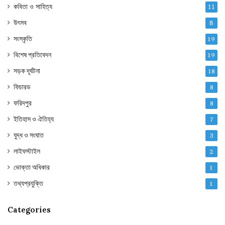
কবিতা ও সাহিত্য
11
উৎসব
8
সংস্কৃতি
19
বিশেষ প্রতিবেদন
19
সড়ক দূর্ঘটনা
18
ফিচারড
8
ফরিদপুর
8
ইতিহাস ও ঐতিহ্য
7
যুদ্ধ ও সংঘাত
3
লাইফস্টাইল
2
ভোক্তা অধিকার
1
তথ্যপ্রযুক্তি
1
Categories