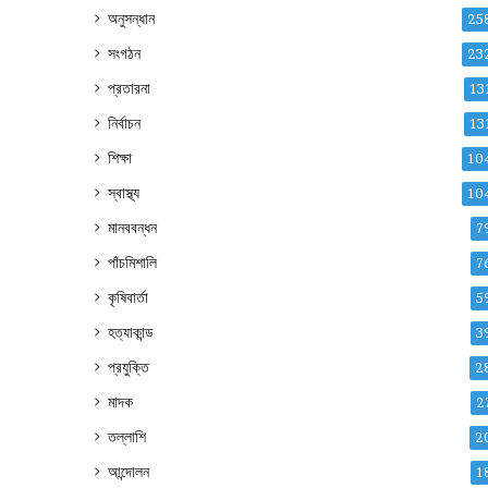
অনুসন্ধান
25
সংগঠন
23
প্রতারনা
13
নির্বাচন
13
শিক্ষা
10
স্বাস্থ্য
10
মানববন্ধন
7
পাঁচমিশালি
7
কৃষিবার্তা
5
হত্যাকান্ড
3
প্রযুক্তি
2
মাদক
2
তল্লাশি
2
আন্দোলন
1