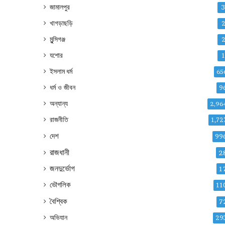
জামালপুর
খাগড়াছড়ি
মুন্সিগঞ্জ
যশোর
ইসলাম ধর্ম
65
ধর্ম ও জীবন
9
অন্যান্য
2,96
রাজনীতি
1,72
দেশ
99
রাজধানী
2
জনদুর্ভোগ
1
ভৌগলিক
11
বৈশ্বিক
7
অভিযান
29