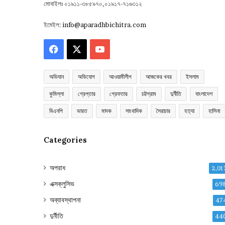
মোবাইলঃ ০১৯১১-৩৮৫৯৭০,০১৯১৭-৭১৬৩১২
ইমেইল:
info@aparadhbichitra.com
Facebook
X
YouTube
অভিযান
অভিযোগ
আওয়ামীলীগ
আজকের খবর
ইসলাম
কুমিল্লা
গ্রেপ্তার
গ্রেফতার
চট্টগ্রাম
দুর্নীতি
বাংলাদেশ
বিএনপি
ভারত
মাদক
সাংবাদিক
সৈরাচার
হত্যা
হাসিনা
Categories
অপরাধ
2,01
এক্সক্লুসিভ
69
অব্যাবস্থাপনা
47
দুর্নীতি
44