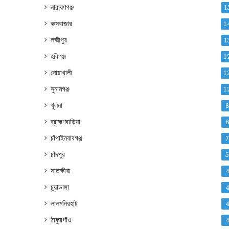
নারায়ণগঞ্জ
1
কক্সবাজার
1
লক্ষ্মীপুর
1
হবিগঞ্জ
1
নোয়াখালী
1
সুনামগঞ্জ
1
খুলনা
ব্রাহ্মণবাড়িয়া
চাঁপাইনবাবগঞ্জ
চাঁদপুর
সাতক্ষীরা
চুয়াডাঙ্গা
লালমনিরহাট
ঠাকুরগাঁও