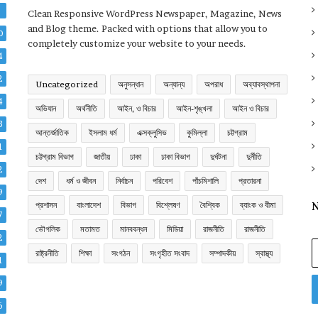
2
Clean Responsive WordPress Newspaper, Magazine, News
and Blog theme. Packed with options that allow you to
0
completely customize your website to your needs.
4
2
Uncategorized
অনুসন্ধান
অন্যান্য
অপরাধ
অব্যাবস্থাপনা
4
অভিযান
অর্থনীতি
আইন, ও বিচার
আইন-শৃঙ্খলা
আইন ও বিচার
3
আন্তর্জাতিক
ইসলাম ধর্ম
এক্সক্লুসিভ
কুমিল্লা
চট্টগ্রাম
1
চট্টগ্রাম বিভাগ
জাতীয়
ঢাকা
ঢাকা বিভাগ
দুর্ঘটনা
দুর্নীতি
2
দেশ
ধর্ম ও জীবন
নির্বাচন
পরিবেশ
পাঁচমিশালি
প্রতারনা
9
প্রশাসন
বাংলাদেশ
বিভাগ
বিশ্লেষণ
বৈশ্বিক
ব্যাংক ও বীমা
N
7
ভৌগলিক
মতামত
মানববন্ধন
মিডিয়া
রাজনীতি
রাজনীতি
2
E
রাষ্ট্রনীতি
শিক্ষা
সংগঠন
সংগৃহীত সংবাদ
সম্পাদকীয়
স্বাস্থ্য
y
1
E
9
a
6