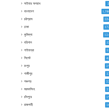
সাইবার অপরাধ
বাংলাদেশ
1,78
চট্টগ্রাম
53
ঢাকা
17
কুমিল্লা
12
বরিশাল
5
গাইবান্ধা
5
সিলেট
4
রংপুর
2
গাজীপুর
2
পঞ্চগড়
2
ময়মনসিংহ
2
চাঁদপুরে
1
রাজশাহী
1