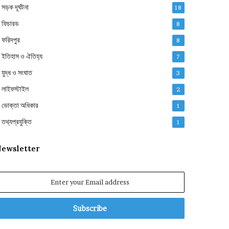
সড়ক দূর্ঘটনা
18
ফিচারড
8
ফরিদপুর
8
ইতিহাস ও ঐতিহ্য
7
যুদ্ধ ও সংঘাত
3
লাইফস্টাইল
2
ভোক্তা অধিকার
1
তথ্যপ্রযুক্তি
1
ewsletter
nter
our
mail
ddress