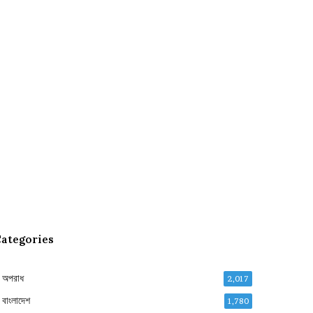
ategories
অপরাধ
2,017
বাংলাদেশ
1,780