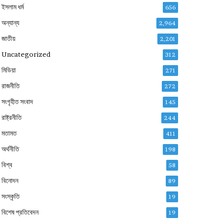
ইসলাম ধর্ম
656
অন্যান্য
2,964
জাতীয়
2,201
Uncategorized
312
মিডিয়া
271
রাজনীতি
272
সংগৃহীত সংবাদ
145
রাষ্ট্রনীতি
244
মতামত
411
অর্থনীতি
198
বিশ্ব
58
বিনোদন
89
সংস্কৃতি
19
বিশেষ প্রতিবেদন
19