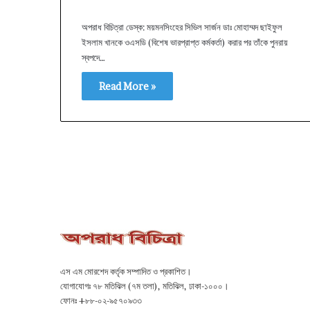
অপরাধ বিচিত্রা ডেস্ক: ময়মনসিংহের সিভিল সার্জন ডাঃ মোহাম্মদ ছাইফুল
ইসলাম খানকে ওএসডি (বিশেষ ভারপ্রাপ্ত কর্মকর্তা) করার পর তাঁকে পুনরায়
স্বপদে…
Read More »
এস এম মোরশেদ কর্তৃক সম্পাদিত ও প্রকাশিত।
যোগাযোগঃ ৭৮ মতিঝিল (৭ম তলা), মতিঝিল, ঢাকা-১০০০।
ফোনঃ +৮৮-০২-৯৫৭০৯৩৩