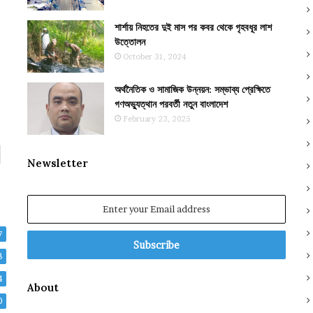
শার্শায় নিহতের দুই মাস পর কবর থেকে গৃহবধূর লাশ
উত্তোলন
October 31, 2024
অর্থনৈতিক ও সামাজিক উন্নয়ন: সম্ভাব্য প্রেক্ষিতে
গণঅভ্যুত্থান পরবর্তী নতুন বাংলাদেশ
February 23, 2025
Newsletter
Enter
your
Email
7
address
8
4
About
0