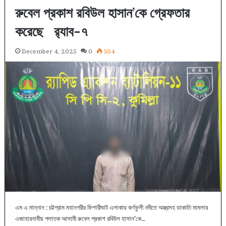
রুবেল প্রকাশ রবিউল হাসান’কে গ্রেফতার
করেছে র‌্যাব-৭
December 4, 2025
0
554
এম এ মান্নান : চট্টগ্রাম মহানগরীর ফিশারীঘাট এলাকায় কর্ণফুলী নদীতে অস্ত্রসহ ডাকাতি মামলার
এজাহারনামীয় পলাতক আসামী রুবেল প্রকাশ রবিউল হাসান’কে…