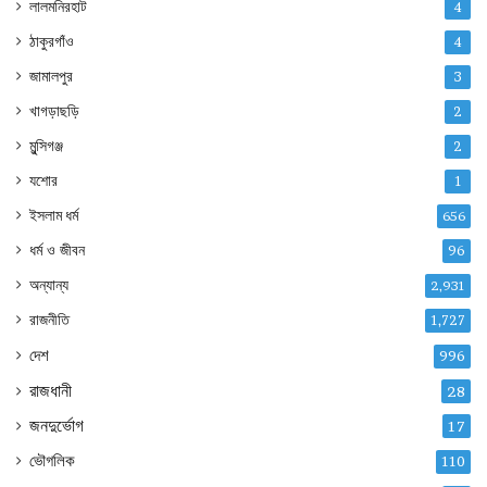
লালমনিরহাট
4
ঠাকুরগাঁও
4
জামালপুর
3
খাগড়াছড়ি
2
মুন্সিগঞ্জ
2
যশোর
1
ইসলাম ধর্ম
656
ধর্ম ও জীবন
96
অন্যান্য
2,931
রাজনীতি
1,727
দেশ
996
রাজধানী
28
জনদুর্ভোগ
17
ভৌগলিক
110