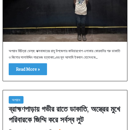
অপরাধ বিচিত্রা ডেস্ক: কক্সবাজারের রামু উপজেলার কাউয়ারখোপ এলাকায় কোরবানির গরু ডাকাতি
ও কিশোর সালাউদ্দিন পারভেজ হত্যাকাণ্ডের মূল আসামি ইকবাল হোসেনকে…
Read More »
অপরাধ
ব্রাহ্মণপাড়ায় গভীর রাতে ডাকাতি, অস্ত্রের মুখে
পরিবারকে জিম্মি করে সর্বস্ব লুট