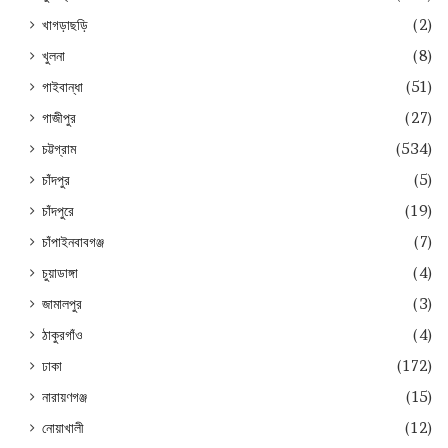
খাগড়াছড়ি
(2)
খুলনা
(8)
গাইবান্ধা
(51)
গাজীপুর
(27)
চট্টগ্রাম
(534)
চাঁদপুর
(5)
চাঁদপুরে
(19)
চাঁপাইনবাবগঞ্জ
(7)
চুয়াডাঙ্গা
(4)
জামালপুর
(3)
ঠাকুরগাঁও
(4)
ঢাকা
(172)
নারায়ণগঞ্জ
(15)
নোয়াখালী
(12)