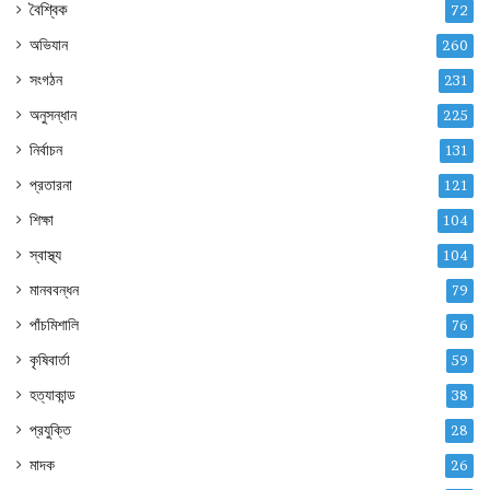
বৈশ্বিক
72
অভিযান
260
সংগঠন
231
অনুসন্ধান
225
নির্বাচন
131
প্রতারনা
121
শিক্ষা
104
স্বাস্থ্য
104
মানববন্ধন
79
পাঁচমিশালি
76
কৃষিবার্তা
59
হত্যাকান্ড
38
প্রযুক্তি
28
মাদক
26