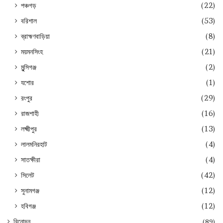
পঞ্চগড়
(22)
বরিশাল
(53)
ব্রাহ্মণবাড়িয়া
(8)
ময়মনসিংহ
(21)
মুন্সিগঞ্জ
(2)
যশোর
(1)
রংপুর
(29)
রাজশাহী
(16)
লক্ষ্মীপুর
(13)
লালমনিরহাট
(4)
সাতক্ষীরা
(4)
সিলেট
(42)
সুনামগঞ্জ
(12)
হবিগঞ্জ
(12)
বিনোদন
(89)