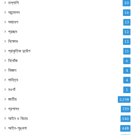
তল্লাশি
20
আন্দোলন
16
সমাবেশ
13
প্রচ্ছদ
12
বিক্ষোভ
12
প্রাকৃতিক দুর্যোগ
11
নিখোঁজ
6
বিজ্ঞান
4
সাহিত্য
4
নওগাঁ
1
জাতীয়
2,198
প্রশাসন
739
আইন ও বিচার
546
আইন-শৃঙ্খলা
448