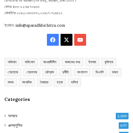
যোগাযোগঃ ৭৮ মতিঝিল (৭ম তলা), মতিঝিল, ঢাকা-১০০০।
ফোনঃ +৮৮-০২-৯৫৭০৯৩৩
মোবাইলঃ ০১৯১১-৩৮৫৯৭০,০১৯১৭-৭১৬৩১২
ইমেইল:
info@aparadhbichitra.com
Facebook
X
YouTube
অভিযান
অভিযোগ
আওয়ামীলীগ
আজকের খবর
ইসলাম
কুমিল্লা
গ্রেপ্তার
গ্রেফতার
চট্টগ্রাম
দুর্নীতি
বাংলাদেশ
বিএনপি
ভারত
মাদক
সাংবাদিক
সৈরাচার
হত্যা
হাসিনা
Categories
অপরাধ
2,009
এক্সক্লুসিভ
697