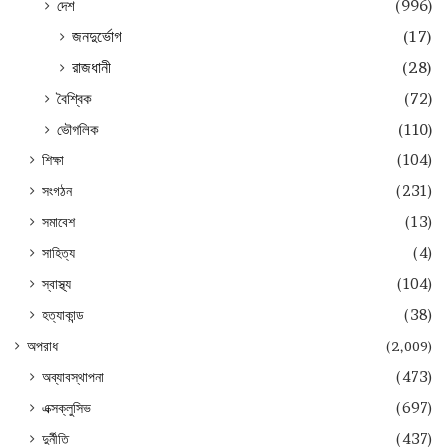
দেশ
(996)
জনদুর্ভোগ
(17)
রাজধানী
(28)
বৈশ্বিক
(72)
ভৌগলিক
(110)
শিক্ষা
(104)
সংগঠন
(231)
সমাবেশ
(13)
সাহিত্য
(4)
স্বাস্থ্য
(104)
হত্যাকান্ড
(38)
অপরাধ
(2,009)
অব্যাবস্থাপনা
(473)
এক্সক্লুসিভ
(697)
দুর্নীতি
(437)