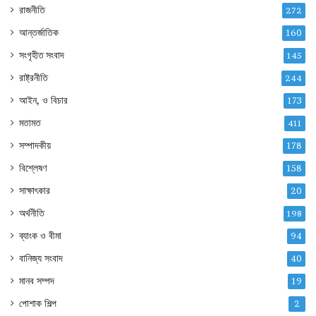
রাজনীতি
272
আন্তর্জাতিক
160
সংগৃহীত সংবাদ
145
রাষ্ট্রনীতি
244
আইন, ও বিচার
173
মতামত
411
সম্পাদকীয়
178
বিশ্লেষণ
158
সাক্ষাৎকার
20
অর্থনীতি
198
ব্যাংক ও বীমা
94
বানিজ্য সংবাদ
40
মানব সম্পদ
19
পোশাক শিল্প
2