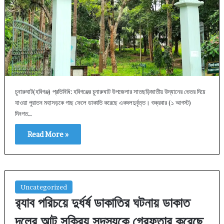
চুনারুঘাট(হবিগঞ্জ) প্রতিনিধি: হবিগঞ্জের চুনারুঘাট উপজেলার সাতছড়িজাতীয় উদ্যানের ভেতর দিয়ে
যাওয়া পুরাতন মহাসড়কে গাছ ফেলে ডাকাতি করেছে একদলদুর্বৃত্ত। শুক্রবার (১ আগস্ট)
দিনগত…
Read More »
Uncategorized
র‍্যাব পরিচয়ে দুর্ধর্ষ ডাকাতির ঘটনায় ডাকাত
দলের আট সক্রিয় সদস্যকে গ্রেফতার করেছে