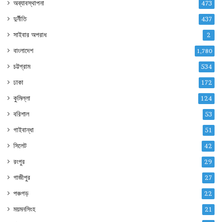
অব্যাবস্থাপনা
473
দুর্নীতি
437
সাইবার অপরাধ
2
বাংলাদেশ
1,780
চট্টগ্রাম
534
ঢাকা
172
কুমিল্লা
124
বরিশাল
53
গাইবান্ধা
51
সিলেট
42
রংপুর
29
গাজীপুর
27
পঞ্চগড়
22
ময়মনসিংহ
21