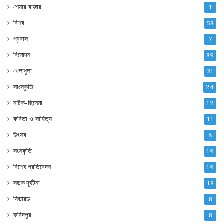
শেয়ার বাজার
1
বিশ্ব
58
প্রবাস
7
বিনোদন
89
খেলাধুলা
31
সাংস্কৃতি
24
নাটক-ছিনেমা
12
কবিতা ও সাহিত্য
11
উৎসব
8
সংস্কৃতি
19
বিশেষ প্রতিবেদন
19
সড়ক দূর্ঘটনা
18
ফিচারড
8
ফরিদপুর
8