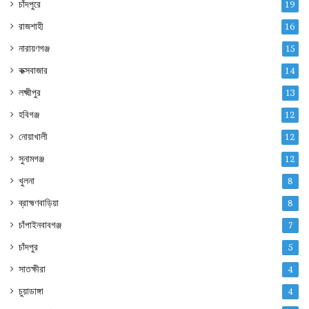
চাঁদপুরে
19
রাজশাহী
16
নারায়ণগঞ্জ
15
কক্সবাজার
14
লক্ষ্মীপুর
13
হবিগঞ্জ
12
নোয়াখালী
12
সুনামগঞ্জ
12
খুলনা
8
ব্রাহ্মণবাড়িয়া
8
চাঁপাইনবাবগঞ্জ
7
চাঁদপুর
5
সাতক্ষীরা
4
চুয়াডাঙ্গা
4