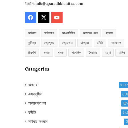
ইমেইল:
info@aparadhbichitra.com
Facebook
X
YouTube
অভিযান
অভিযোগ
আওয়ামীলীগ
আজকের খবর
ইসলাম
কুমিল্লা
গ্রেপ্তার
গ্রেফতার
চট্টগ্রাম
দুর্নীতি
বাংলাদেশ
বিএনপি
ভারত
মাদক
সাংবাদিক
সৈরাচার
হত্যা
হাসিনা
Categories
অপরাধ
2,01
এক্সক্লুসিভ
69
অব্যাবস্থাপনা
47
দুর্নীতি
44
সাইবার অপরাধ