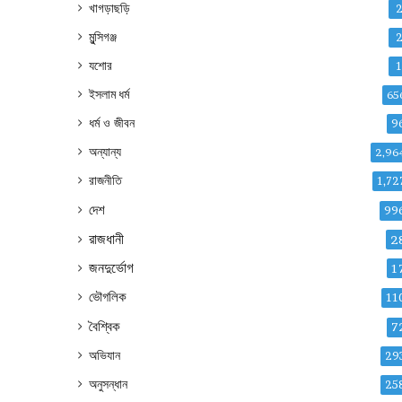
খাগড়াছড়ি
মুন্সিগঞ্জ
যশোর
ইসলাম ধর্ম
65
ধর্ম ও জীবন
9
অন্যান্য
2,96
রাজনীতি
1,72
দেশ
99
রাজধানী
2
জনদুর্ভোগ
1
ভৌগলিক
11
বৈশ্বিক
7
অভিযান
29
অনুসন্ধান
25