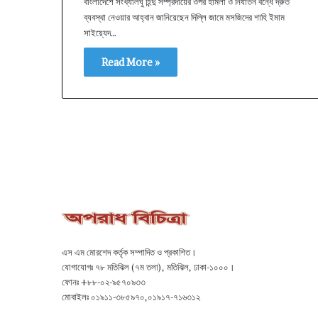
বাংলাদেশে সংখ্যালঘু হিন্দু সম্প্রদায়ের ওপর হামলা ও নির্যাতন বন্ধে দ্রুত
ব্যবস্থা নেওয়ার আহ্বান জানিয়েছেন দিল্লি জামে মসজিদের শাহি ইমাম
সাইয়্যেদ…
Read More »
এস এম মোরশেদ কর্তৃক সম্পাদিত ও প্রকাশিত।
যোগাযোগঃ ৭৮ মতিঝিল (৭ম তলা), মতিঝিল, ঢাকা-১০০০।
ফোনঃ +৮৮-০২-৯৫৭০৯৩৩
মোবাইলঃ ০১৯১১-৩৮৫৯৭০,০১৯১৭-৭১৬৩১২