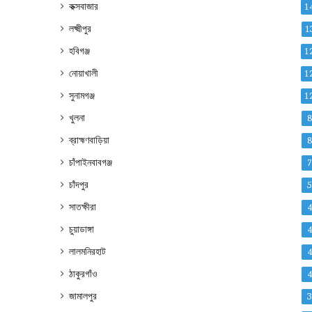
কক্সবাজার
1
লক্ষ্মীপুর
1
হবিগঞ্জ
1
নোয়াখালী
1
সুনামগঞ্জ
1
খুলনা
ব্রাহ্মণবাড়িয়া
চাঁপাইনবাবগঞ্জ
চাঁদপুর
সাতক্ষীরা
চুয়াডাঙ্গা
লালমনিরহাট
ঠাকুরগাঁও
জামালপুর