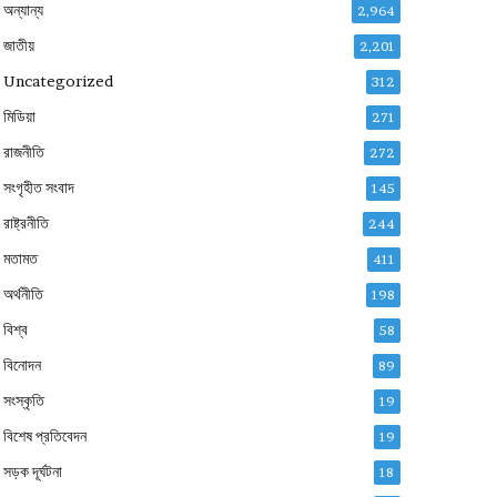
অন্যান্য
2,964
জাতীয়
2,201
Uncategorized
312
মিডিয়া
271
রাজনীতি
272
সংগৃহীত সংবাদ
145
রাষ্ট্রনীতি
244
মতামত
411
অর্থনীতি
198
বিশ্ব
58
বিনোদন
89
সংস্কৃতি
19
বিশেষ প্রতিবেদন
19
সড়ক দূর্ঘটনা
18