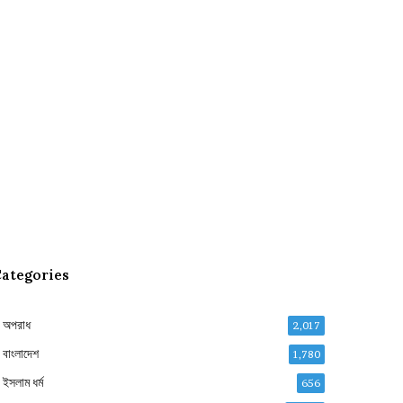
ategories
অপরাধ
2,017
বাংলাদেশ
1,780
ইসলাম ধর্ম
656