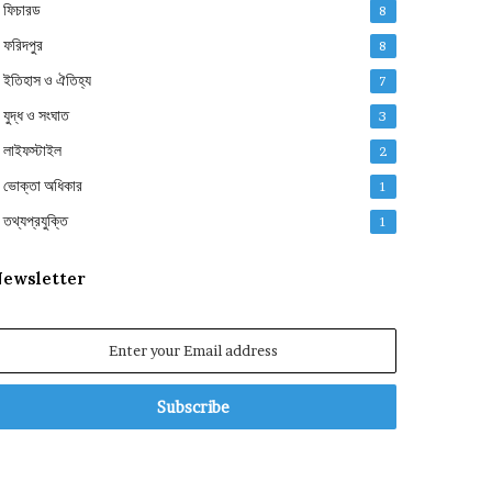
ফিচারড
8
ফরিদপুর
8
ইতিহাস ও ঐতিহ্য
7
যুদ্ধ ও সংঘাত
3
লাইফস্টাইল
2
ভোক্তা অধিকার
1
তথ্যপ্রযুক্তি
1
ewsletter
nter
our
mail
ddress