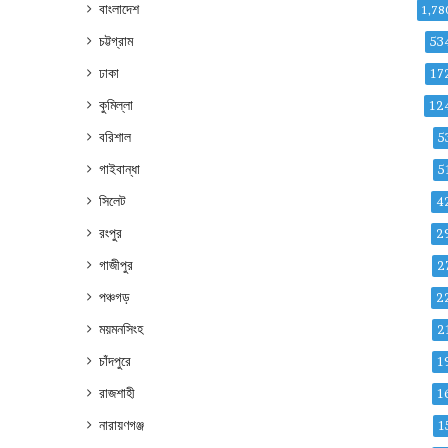
বাংলাদেশ
1,78
চট্টগ্রাম
53
ঢাকা
17
কুমিল্লা
12
বরিশাল
5
গাইবান্ধা
5
সিলেট
4
রংপুর
2
গাজীপুর
2
পঞ্চগড়
2
ময়মনসিংহ
2
চাঁদপুরে
1
রাজশাহী
1
নারায়ণগঞ্জ
1