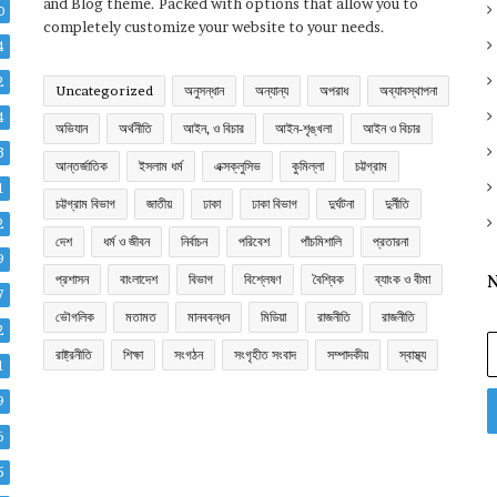
and Blog theme. Packed with options that allow you to
0
completely customize your website to your needs.
4
2
Uncategorized
অনুসন্ধান
অন্যান্য
অপরাধ
অব্যাবস্থাপনা
4
অভিযান
অর্থনীতি
আইন, ও বিচার
আইন-শৃঙ্খলা
আইন ও বিচার
3
আন্তর্জাতিক
ইসলাম ধর্ম
এক্সক্লুসিভ
কুমিল্লা
চট্টগ্রাম
1
চট্টগ্রাম বিভাগ
জাতীয়
ঢাকা
ঢাকা বিভাগ
দুর্ঘটনা
দুর্নীতি
2
দেশ
ধর্ম ও জীবন
নির্বাচন
পরিবেশ
পাঁচমিশালি
প্রতারনা
9
প্রশাসন
বাংলাদেশ
বিভাগ
বিশ্লেষণ
বৈশ্বিক
ব্যাংক ও বীমা
N
7
ভৌগলিক
মতামত
মানববন্ধন
মিডিয়া
রাজনীতি
রাজনীতি
2
E
রাষ্ট্রনীতি
শিক্ষা
সংগঠন
সংগৃহীত সংবাদ
সম্পাদকীয়
স্বাস্থ্য
y
1
E
9
a
6
5