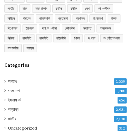
জাতীয়
ঢাকা
ঢাকা বিভাগ
দুর্ঘটনা
দুর্নীতি
দেশ
ধর্ম ও জীবন
নির্বাচন
পরিবেশ
পাঁচমিশালি
প্রতারনা
প্রশাসন
বাংলাদেশ
বিভাগ
বিশ্লেষণ
বৈশ্বিক
ব্যাংক ও বীমা
ভৌগলিক
মতামত
মানববন্ধন
মিডিয়া
রাজনীতি
রাজনীতি
রাষ্ট্রনীতি
শিক্ষা
সংগঠন
সংগৃহীত সংবাদ
সম্পাদকীয়
স্বাস্থ্য
Categories
অপরাধ
2,009
বাংলাদেশ
1,780
ইসলাম ধর্ম
656
অন্যান্য
2,931
জাতীয়
2,198
Uncategorized
312