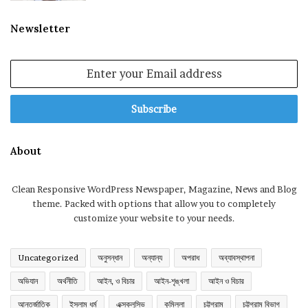
Newsletter
Enter
your
Email
address
About
Clean Responsive WordPress Newspaper, Magazine, News and Blog
theme. Packed with options that allow you to completely
customize your website to your needs.
Uncategorized
অনুসন্ধান
অন্যান্য
অপরাধ
অব্যাবস্থাপনা
অভিযান
অর্থনীতি
আইন, ও বিচার
আইন-শৃঙ্খলা
আইন ও বিচার
আন্তর্জাতিক
ইসলাম ধর্ম
এক্সক্লুসিভ
কুমিল্লা
চট্টগ্রাম
চট্টগ্রাম বিভাগ