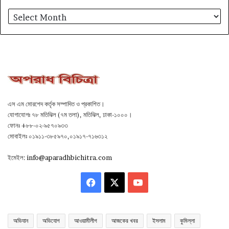
আর্কাইভ
এস এম মোরশেদ কর্তৃক সম্পাদিত ও প্রকাশিত।
যোগাযোগঃ ৭৮ মতিঝিল (৭ম তলা), মতিঝিল, ঢাকা-১০০০।
ফোনঃ +৮৮-০২-৯৫৭০৯৩৩
মোবাইলঃ ০১৯১১-৩৮৫৯৭০,০১৯১৭-৭১৬৩১২
ইমেইল:
info@aparadhbichitra.com
Facebook
X
YouTube
অভিযান
অভিযোগ
আওয়ামীলীগ
আজকের খবর
ইসলাম
কুমিল্লা