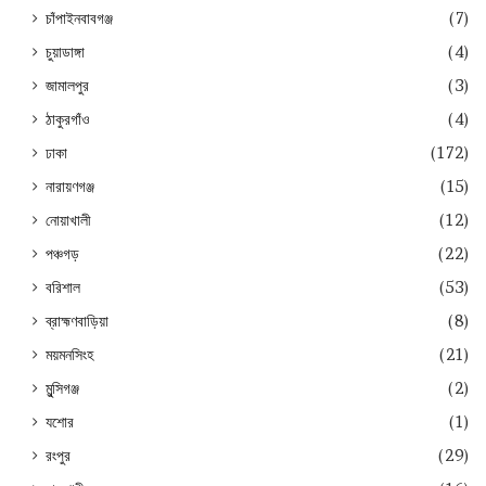
চাঁপাইনবাবগঞ্জ
(7)
চুয়াডাঙ্গা
(4)
জামালপুর
(3)
ঠাকুরগাঁও
(4)
ঢাকা
(172)
নারায়ণগঞ্জ
(15)
নোয়াখালী
(12)
পঞ্চগড়
(22)
বরিশাল
(53)
ব্রাহ্মণবাড়িয়া
(8)
ময়মনসিংহ
(21)
মুন্সিগঞ্জ
(2)
যশোর
(1)
রংপুর
(29)