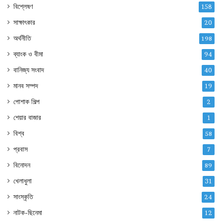
বিশ্লেষণ
158
সাক্ষাৎকার
20
অর্থনীতি
198
ব্যাংক ও বীমা
94
বানিজ্য সংবাদ
40
মানব সম্পদ
19
পোশাক শিল্প
2
শেয়ার বাজার
1
বিশ্ব
58
প্রবাস
7
বিনোদন
89
খেলাধুলা
31
সাংস্কৃতি
24
নাটক-ছিনেমা
12