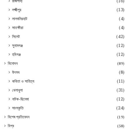
রাজশাহী
(16)
লক্ষ্মীপুর
(13)
লালমনিরহাট
(4)
সাতক্ষীরা
(4)
সিলেট
(42)
সুনামগঞ্জ
(12)
হবিগঞ্জ
(12)
বিনোদন
(89)
উৎসব
(8)
কবিতা ও সাহিত্য
(11)
খেলাধুলা
(31)
নাটক-ছিনেমা
(12)
সাংস্কৃতি
(24)
বিশেষ প্রতিবেদন
(19)
বিশ্ব
(58)