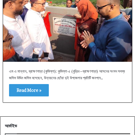
এম এ মান্নান, ব্রাহ্মণপাড়া (কুমিল্লা): কুমিল্লা-৫ (বুড়িচং–ব্রাহ্মণপাড়া) আসনের সংসদ সদস্য
জসিম উদ্দিন জসিম বলেছেন, উন্নয়নের ছোঁয়া দুই উপজেলার প্রতিটি জনপদে…
Read More »
আর্কাইভ