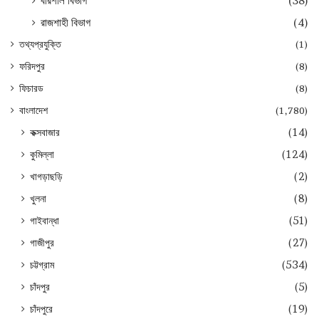
বরিশাল বিভাগ
(38)
রাজশাহী বিভাগ
(4)
তথ্যপ্রযুক্তি
(1)
ফরিদপুর
(8)
ফিচারড
(8)
বাংলাদেশ
(1,780)
কক্সবাজার
(14)
কুমিল্লা
(124)
খাগড়াছড়ি
(2)
খুলনা
(8)
গাইবান্ধা
(51)
গাজীপুর
(27)
চট্টগ্রাম
(534)
চাঁদপুর
(5)
চাঁদপুরে
(19)