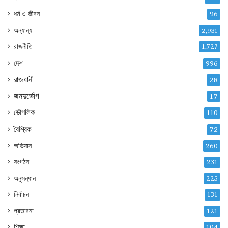
ধর্ম ও জীবন
96
অন্যান্য
2,931
রাজনীতি
1,727
দেশ
996
রাজধানী
28
জনদুর্ভোগ
17
ভৌগলিক
110
বৈশ্বিক
72
অভিযান
260
সংগঠন
231
অনুসন্ধান
225
নির্বাচন
131
প্রতারনা
121
শিক্ষা
104