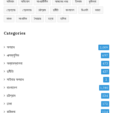
অভিযান
অভিযোগ
আওয়ামীলীগ
আজকের খবর
ইসলাম
কুমিল্লা
গ্রেপ্তার
গ্রেফতার
চট্টগ্রাম
দুর্নীতি
বাংলাদেশ
বিএনপি
ভারত
মাদক
সাংবাদিক
সৈরাচার
হত্যা
হাসিনা
Categories
অপরাধ
2,009
এক্সক্লুসিভ
697
অব্যাবস্থাপনা
473
দুর্নীতি
437
সাইবার অপরাধ
2
বাংলাদেশ
1,780
চট্টগ্রাম
534
ঢাকা
172
কুমিল্লা
124