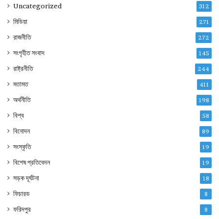
Uncategorized
312
মিডিয়া
271
রাজনীতি
272
সংগৃহীত সংবাদ
145
রাষ্ট্রনীতি
244
মতামত
411
অর্থনীতি
198
বিশ্ব
58
বিনোদন
89
সংস্কৃতি
19
বিশেষ প্রতিবেদন
19
সড়ক দূর্ঘটনা
18
ফিচারড
8
ফরিদপুর
8