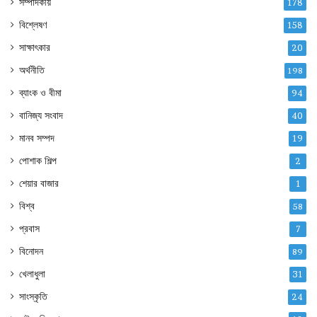
সম্পাদকীয়
178
বিশ্লেষণ
158
সাক্ষাৎকার
20
অর্থনীতি
198
ব্যাংক ও বীমা
94
বানিজ্য সংবাদ
40
মানব সম্পদ
19
পোশাক শিল্প
2
শেয়ার বাজার
1
বিশ্ব
58
প্রবাস
7
বিনোদন
89
খেলাধুলা
31
সাংস্কৃতি
24