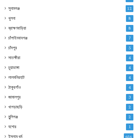
সুনামগঞ্জ
12
খুলনা
8
ব্রাহ্মণবাড়িয়া
8
চাঁপাইনবাবগঞ্জ
7
চাঁদপুর
5
সাতক্ষীরা
4
চুয়াডাঙ্গা
4
লালমনিরহাট
4
ঠাকুরগাঁও
4
জামালপুর
3
খাগড়াছড়ি
2
মুন্সিগঞ্জ
2
যশোর
1
ইসলাম ধর্ম
656