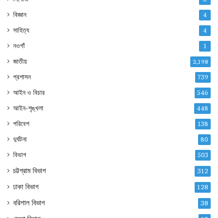
বিজ্ঞান
4
সাহিত্য
4
নওগাঁ
1
জাতীয়
2,198
প্রশাসন
739
আইন ও বিচার
546
আইন-শৃঙ্খলা
448
পরিবেশ
138
দুর্ঘটনা
80
বিভাগ
503
চট্টগ্রাম বিভাগ
312
ঢাকা বিভাগ
128
বরিশাল বিভাগ
38