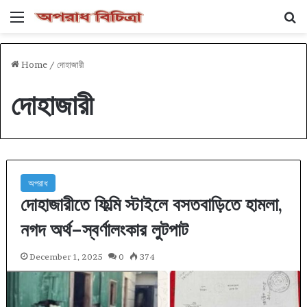
Menu
Se
Home
/
দোহাজারী
দোহাজারী
অপরাধ
দোহাজারীতে ফিল্মি স্টাইলে বসতবাড়িতে হামলা,
নগদ অর্থ–স্বর্ণালংকার লুটপাট
December 1, 2025
0
374