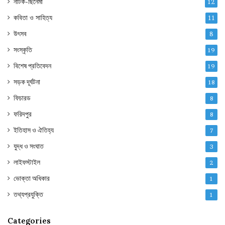
নাটক-ছিনেমা
12
কবিতা ও সাহিত্য
11
উৎসব
8
সংস্কৃতি
19
বিশেষ প্রতিবেদন
19
সড়ক দূর্ঘটনা
18
ফিচারড
8
ফরিদপুর
8
ইতিহাস ও ঐতিহ্য
7
যুদ্ধ ও সংঘাত
3
লাইফস্টাইল
2
ভোক্তা অধিকার
1
তথ্যপ্রযুক্তি
1
Categories