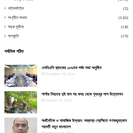
লাইফস্টাইল
(2)
সংগৃহীত সংবাদ
(145)
সড়ক দূর্ঘটনা
(18)
সংস্কৃতি
(19)
সর্বাধিক পঠিত
এসবিএসি ব্যাংকের ১৮৯তম পর্ষদ সভা অনুষ্ঠিত
December 30, 2024
শার্শায় নিহতের দুই মাস পর কবর থেকে গৃহবধূর লাশ উত্তোলন
October 31, 2024
অর্থনৈতিক ও সামাজিক উন্নয়ন: সম্ভাব্য প্রেক্ষিতে গণঅভ্যুত্থান
পরবর্তী নতুন বাংলাদেশ