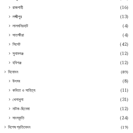
রাজশাহী
(16)
লক্ষ্মীপুর
(13)
লালমনিরহাট
(4)
সাতক্ষীরা
(4)
সিলেট
(42)
সুনামগঞ্জ
(12)
হবিগঞ্জ
(12)
বিনোদন
(89)
উৎসব
(8)
কবিতা ও সাহিত্য
(11)
খেলাধুলা
(31)
নাটক-ছিনেমা
(12)
সাংস্কৃতি
(24)
বিশেষ প্রতিবেদন
(19)