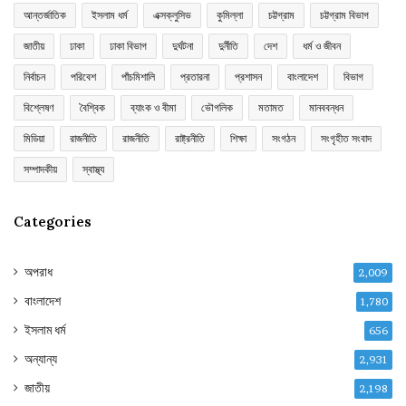
আন্তর্জাতিক
ইসলাম ধর্ম
এক্সক্লুসিভ
কুমিল্লা
চট্টগ্রাম
চট্টগ্রাম বিভাগ
জাতীয়
ঢাকা
ঢাকা বিভাগ
দুর্ঘটনা
দুর্নীতি
দেশ
ধর্ম ও জীবন
নির্বাচন
পরিবেশ
পাঁচমিশালি
প্রতারনা
প্রশাসন
বাংলাদেশ
বিভাগ
বিশ্লেষণ
বৈশ্বিক
ব্যাংক ও বীমা
ভৌগলিক
মতামত
মানববন্ধন
মিডিয়া
রাজনীতি
রাজনীতি
রাষ্ট্রনীতি
শিক্ষা
সংগঠন
সংগৃহীত সংবাদ
সম্পাদকীয়
স্বাস্থ্য
Categories
অপরাধ
2,009
বাংলাদেশ
1,780
ইসলাম ধর্ম
656
অন্যান্য
2,931
জাতীয়
2,198