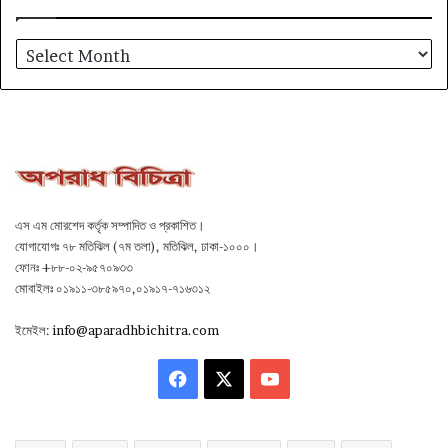
আর্কাইভ
এস এম মোরশেদ কর্তৃক সম্পাদিত ও প্রকাশিত।
যোগাযোগঃ ৭৮ মতিঝিল (৭ম তলা), মতিঝিল, ঢাকা-১০০০।
ফোনঃ +৮৮-০২-৯৫৭০৯৩৩
মোবাইলঃ ০১৯১১-৩৮৫৯৭০,০১৯১৭-৭১৬৩১২
ইমেইল:
info@aparadhbichitra.com
Facebook
X
YouTube