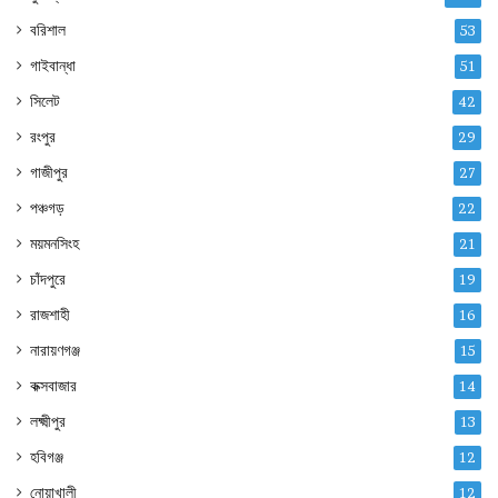
বরিশাল
53
গাইবান্ধা
51
সিলেট
42
রংপুর
29
গাজীপুর
27
পঞ্চগড়
22
ময়মনসিংহ
21
চাঁদপুরে
19
রাজশাহী
16
নারায়ণগঞ্জ
15
কক্সবাজার
14
লক্ষ্মীপুর
13
হবিগঞ্জ
12
নোয়াখালী
12