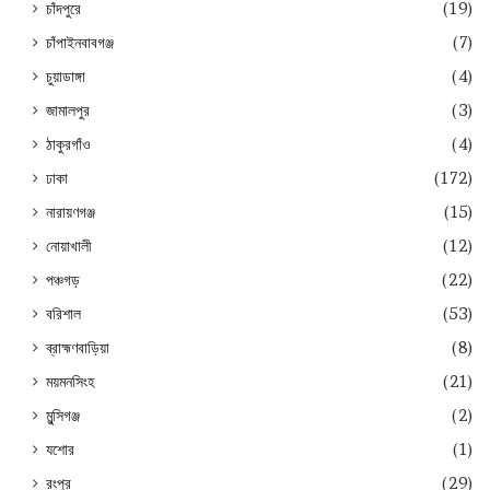
চাঁদপুরে
(19)
চাঁপাইনবাবগঞ্জ
(7)
চুয়াডাঙ্গা
(4)
জামালপুর
(3)
ঠাকুরগাঁও
(4)
ঢাকা
(172)
নারায়ণগঞ্জ
(15)
নোয়াখালী
(12)
পঞ্চগড়
(22)
বরিশাল
(53)
ব্রাহ্মণবাড়িয়া
(8)
ময়মনসিংহ
(21)
মুন্সিগঞ্জ
(2)
যশোর
(1)
রংপুর
(29)