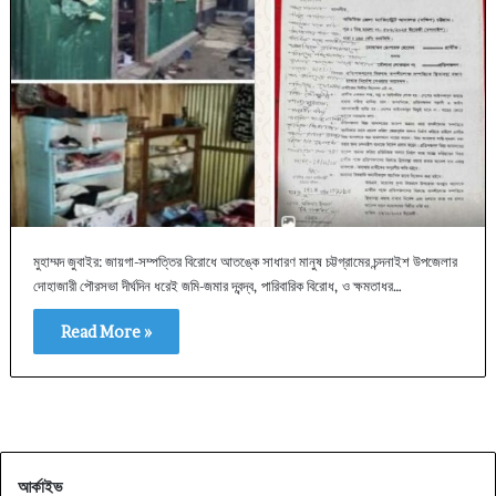
মুহাম্মদ জুবাইর: জায়গা-সম্পত্তির বিরোধে আতঙ্কে সাধারণ মানুষ চট্টগ্রামের চন্দনাইশ উপজেলার
দোহাজারী পৌরসভা দীর্ঘদিন ধরেই জমি-জমার দ্বন্দ্ব, পারিবারিক বিরোধ, ও ক্ষমতাধর…
Read More »
আর্কাইভ