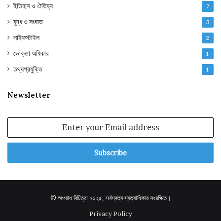
ইতিহাস ও ঐতিহ্য
7
যুদ্ধ ও সংঘাত
3
লাইফস্টাইল
2
ভোক্তা অধিকার
1
তথ্যপ্রযুক্তি
1
Newsletter
Enter
your
Email
address
© অপরাধ বিচিত্রা ২০২৫, সর্বস্বত্ব স্বত্বাধিকার সংরক্ষিত।
Privacy Policy