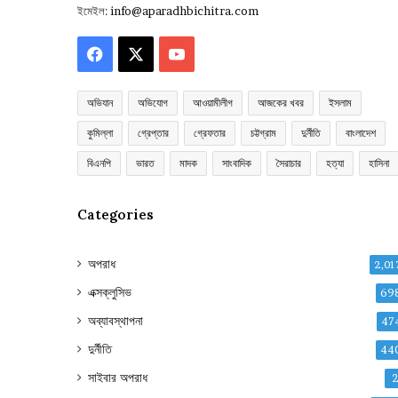
ইমেইল:
info@aparadhbichitra.com
Facebook
X
YouTube
অভিযান
অভিযোগ
আওয়ামীলীগ
আজকের খবর
ইসলাম
কুমিল্লা
গ্রেপ্তার
গ্রেফতার
চট্টগ্রাম
দুর্নীতি
বাংলাদেশ
বিএনপি
ভারত
মাদক
সাংবাদিক
সৈরাচার
হত্যা
হাসিনা
Categories
অপরাধ
2,01
এক্সক্লুসিভ
69
অব্যাবস্থাপনা
47
দুর্নীতি
44
সাইবার অপরাধ