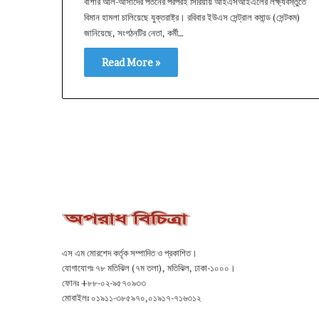
বাশার আল-আসাদের পতনের পরপরই সিরিয়ায় আইএসআইএলের লক্ষ্যবস্তুতে
বিমান হামলা চালিয়েছে যুক্তরাষ্ট্র। রবিবার ইউএস সেন্ট্রাল কমান্ড (সেন্টকম)
জানিয়েছে, সংগঠনটির নেতা, কর্মী…
Read More »
এস এম মোরশেদ কর্তৃক সম্পাদিত ও প্রকাশিত।
যোগাযোগঃ ৭৮ মতিঝিল (৭ম তলা), মতিঝিল, ঢাকা-১০০০।
ফোনঃ +৮৮-০২-৯৫৭০৯৩৩
মোবাইলঃ ০১৯১১-৩৮৫৯৭০,০১৯১৭-৭১৬৩১২