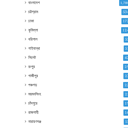
বাংলাদেশ
1,78
চট্টগ্রাম
53
ঢাকা
17
কুমিল্লা
12
বরিশাল
5
গাইবান্ধা
5
সিলেট
4
রংপুর
2
গাজীপুর
2
পঞ্চগড়
2
ময়মনসিংহ
2
চাঁদপুরে
1
রাজশাহী
1
নারায়ণগঞ্জ
1