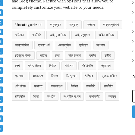
and Blog theme. Packed with options that allow you to
0
completely customize your website to your needs.
4
2
Uncategorized
অনুসন্ধান
অন্যান্য
অপরাধ
অব্যাবস্থাপনা
4
অভিযান
অর্থনীতি
আইন, ও বিচার
আইন-শৃঙ্খলা
আইন ও বিচার
3
আন্তর্জাতিক
ইসলাম ধর্ম
এক্সক্লুসিভ
কুমিল্লা
চট্টগ্রাম
1
চট্টগ্রাম বিভাগ
জাতীয়
ঢাকা
ঢাকা বিভাগ
দুর্ঘটনা
দুর্নীতি
2
দেশ
ধর্ম ও জীবন
নির্বাচন
পরিবেশ
পাঁচমিশালি
প্রতারনা
9
প্রশাসন
বাংলাদেশ
বিভাগ
বিশ্লেষণ
বৈশ্বিক
ব্যাংক ও বীমা
N
7
ভৌগলিক
মতামত
মানববন্ধন
মিডিয়া
রাজনীতি
রাজনীতি
2
E
রাষ্ট্রনীতি
শিক্ষা
সংগঠন
সংগৃহীত সংবাদ
সম্পাদকীয়
স্বাস্থ্য
y
1
E
9
a
6
5