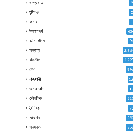
খাগড়াছড়ি
মুন্সিগঞ্জ
যশোর
ইসলাম ধর্ম
65
ধর্ম ও জীবন
9
অন্যান্য
2,96
রাজনীতি
1,72
দেশ
99
রাজধানী
2
জনদুর্ভোগ
1
ভৌগলিক
11
বৈশ্বিক
7
অভিযান
29
অনুসন্ধান
25