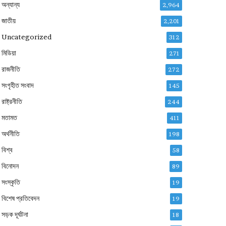
অন্যান্য
2,964
জাতীয়
2,201
Uncategorized
312
মিডিয়া
271
রাজনীতি
272
সংগৃহীত সংবাদ
145
রাষ্ট্রনীতি
244
মতামত
411
অর্থনীতি
198
বিশ্ব
58
বিনোদন
89
সংস্কৃতি
19
বিশেষ প্রতিবেদন
19
সড়ক দূর্ঘটনা
18