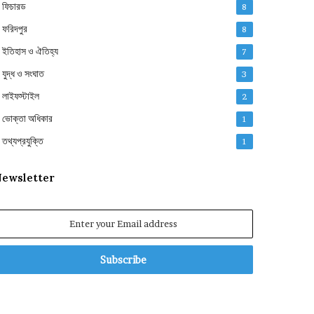
ফিচারড
8
ফরিদপুর
8
ইতিহাস ও ঐতিহ্য
7
যুদ্ধ ও সংঘাত
3
লাইফস্টাইল
2
ভোক্তা অধিকার
1
তথ্যপ্রযুক্তি
1
ewsletter
nter
our
mail
ddress