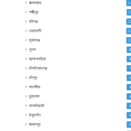
কক্সবাজার
1
লক্ষ্মীপুর
1
হবিগঞ্জ
1
নোয়াখালী
1
সুনামগঞ্জ
1
খুলনা
ব্রাহ্মণবাড়িয়া
চাঁপাইনবাবগঞ্জ
চাঁদপুর
সাতক্ষীরা
চুয়াডাঙ্গা
লালমনিরহাট
ঠাকুরগাঁও
জামালপুর