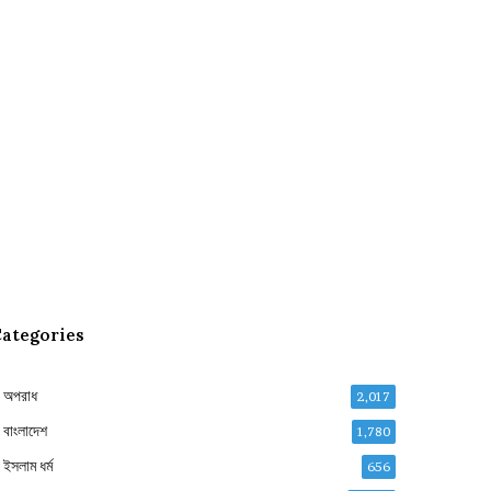
ategories
অপরাধ
2,017
বাংলাদেশ
1,780
ইসলাম ধর্ম
656