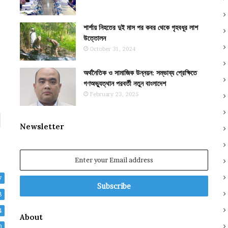
শার্শায় নিহতের দুই মাস পর কবর থেকে গৃহবধূর লাশ
উত্তোলন
October 31, 2024
অর্থনৈতিক ও সামাজিক উন্নয়ন: সম্ভাব্য প্রেক্ষিতে
গণঅভ্যুত্থান পরবর্তী নতুন বাংলাদেশ
February 23, 2025
Newsletter
Enter
your
Email
7
address
8
4
About
0