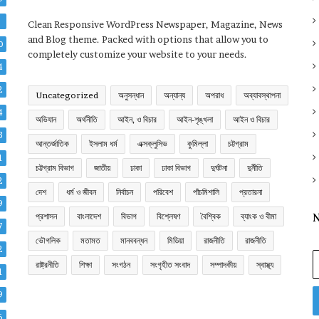
2
Clean Responsive WordPress Newspaper, Magazine, News
and Blog theme. Packed with options that allow you to
0
completely customize your website to your needs.
4
2
Uncategorized
অনুসন্ধান
অন্যান্য
অপরাধ
অব্যাবস্থাপনা
4
অভিযান
অর্থনীতি
আইন, ও বিচার
আইন-শৃঙ্খলা
আইন ও বিচার
3
আন্তর্জাতিক
ইসলাম ধর্ম
এক্সক্লুসিভ
কুমিল্লা
চট্টগ্রাম
1
চট্টগ্রাম বিভাগ
জাতীয়
ঢাকা
ঢাকা বিভাগ
দুর্ঘটনা
দুর্নীতি
2
দেশ
ধর্ম ও জীবন
নির্বাচন
পরিবেশ
পাঁচমিশালি
প্রতারনা
9
প্রশাসন
বাংলাদেশ
বিভাগ
বিশ্লেষণ
বৈশ্বিক
ব্যাংক ও বীমা
N
7
ভৌগলিক
মতামত
মানববন্ধন
মিডিয়া
রাজনীতি
রাজনীতি
2
E
রাষ্ট্রনীতি
শিক্ষা
সংগঠন
সংগৃহীত সংবাদ
সম্পাদকীয়
স্বাস্থ্য
y
1
E
9
a
6