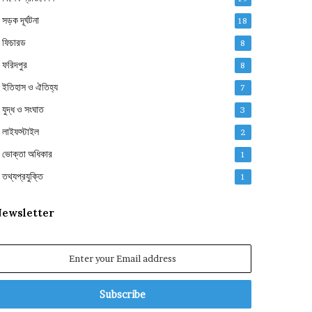
সড়ক দূর্ঘটনা
18
ফিচারড
8
ফরিদপুর
8
ইতিহাস ও ঐতিহ্য
7
যুদ্ধ ও সংঘাত
3
লাইফস্টাইল
2
ভোক্তা অধিকার
1
তথ্যপ্রযুক্তি
1
ewsletter
nter
our
mail
ddress