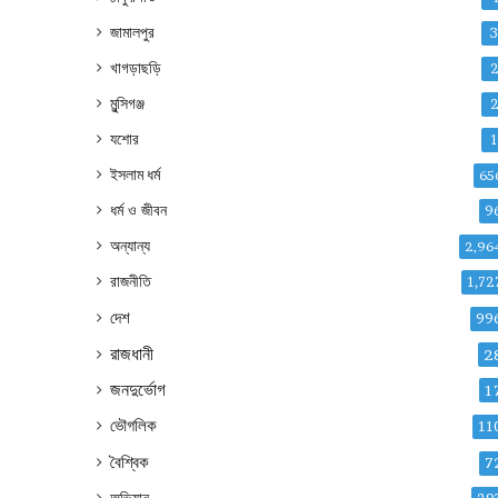
জামালপুর
খাগড়াছড়ি
মুন্সিগঞ্জ
যশোর
ইসলাম ধর্ম
65
ধর্ম ও জীবন
9
অন্যান্য
2,96
রাজনীতি
1,72
দেশ
99
রাজধানী
2
জনদুর্ভোগ
1
ভৌগলিক
11
বৈশ্বিক
7