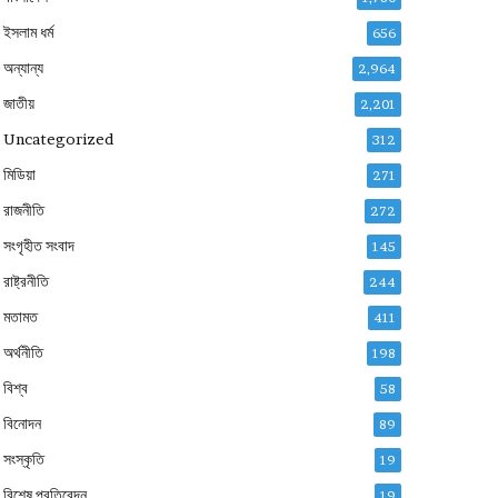
ইসলাম ধর্ম
656
অন্যান্য
2,964
জাতীয়
2,201
Uncategorized
312
মিডিয়া
271
রাজনীতি
272
সংগৃহীত সংবাদ
145
রাষ্ট্রনীতি
244
মতামত
411
অর্থনীতি
198
বিশ্ব
58
বিনোদন
89
সংস্কৃতি
19
বিশেষ প্রতিবেদন
19