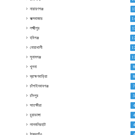
নারায়ণগঞ্জ
1
কক্সবাজার
1
লক্ষ্মীপুর
1
হবিগঞ্জ
1
নোয়াখালী
1
সুনামগঞ্জ
1
খুলনা
ব্রাহ্মণবাড়িয়া
চাঁপাইনবাবগঞ্জ
চাঁদপুর
সাতক্ষীরা
চুয়াডাঙ্গা
লালমনিরহাট
ঠাকুরগাঁও