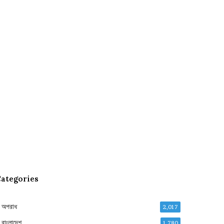
ategories
অপরাধ
2,017
বাংলাদেশ
1,780