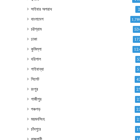
সাইবার অপরাধ
বাংলাদেশ
1,78
চট্টগ্রাম
53
ঢাকা
17
কুমিল্লা
12
বরিশাল
5
গাইবান্ধা
5
সিলেট
4
রংপুর
2
গাজীপুর
2
পঞ্চগড়
2
ময়মনসিংহ
2
চাঁদপুরে
1
রাজশাহী
1