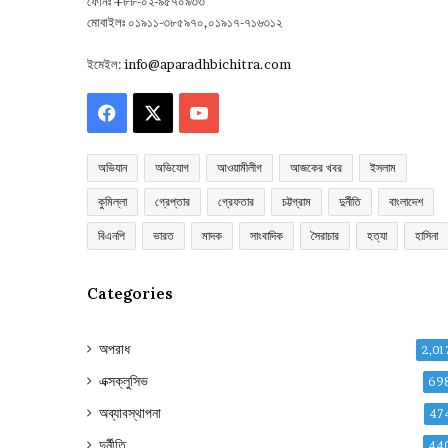
ফোনঃ +৮৮-০২-৯৫৭০৯৩৩
মোবাইলঃ ০১৯১১-৩৮৫৯৭০,০১৯১৭-৭১৬৩১২
ইমেইল:
info@aparadhbichitra.com
Facebook
X
YouTube
অভিযান
অভিযোগ
আওয়ামীলীগ
আজকের খবর
ইসলাম
কুমিল্লা
গ্রেপ্তার
গ্রেফতার
চট্টগ্রাম
দুর্নীতি
বাংলাদেশ
বিএনপি
ভারত
মাদক
সাংবাদিক
সৈরাচার
হত্যা
হাসিনা
Categories
অপরাধ
2,01
এক্সক্লুসিভ
69
অব্যাবস্থাপনা
47
দুর্নীতি
44