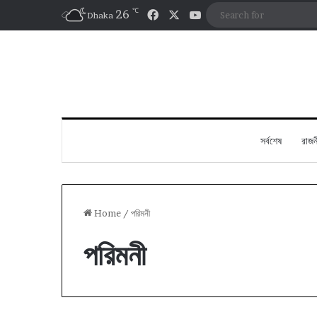
℃
Facebook
X
YouTube
26
Dhaka
সর্বশেষ
রাজন
Home
/
পরিমনী
পরিমনী