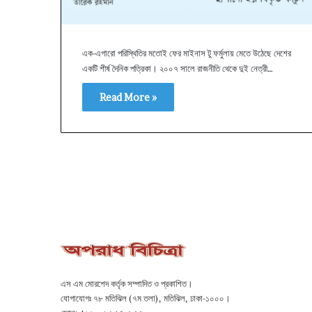
এক-এগারো পরিস্থিতির মতোই ফের মাইনাস টু ফর্মুলায় মেতে উঠেছে দেশের
একটি শীর্ষ দৈনিক পত্রিকা। ২০০৭ সালে রাজনীতি থেকে দুই নেত্রী…
Read More »
এস এম মোরশেদ কর্তৃক সম্পাদিত ও প্রকাশিত।
যোগাযোগঃ ৭৮ মতিঝিল (৭ম তলা), মতিঝিল, ঢাকা-১০০০।