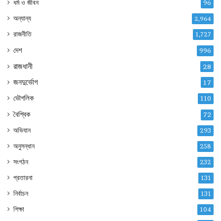
ধর্ম ও জীবন
96
অন্যান্য
2,964
রাজনীতি
1,727
দেশ
996
রাজধানী
28
জনদুর্ভোগ
17
ভৌগলিক
110
বৈশ্বিক
72
অভিযান
293
অনুসন্ধান
258
সংগঠন
232
প্রতারনা
131
নির্বাচন
131
শিক্ষা
104