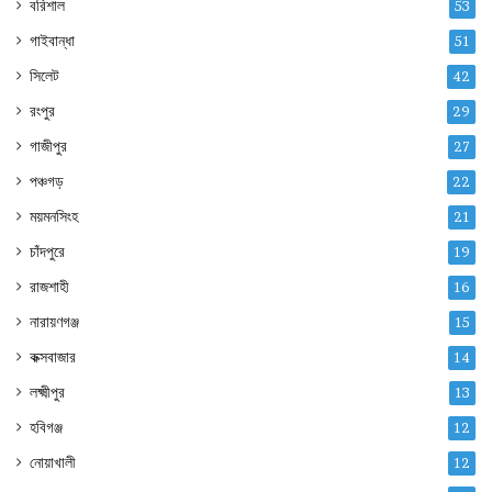
বরিশাল
53
গাইবান্ধা
51
সিলেট
42
রংপুর
29
গাজীপুর
27
পঞ্চগড়
22
ময়মনসিংহ
21
চাঁদপুরে
19
রাজশাহী
16
নারায়ণগঞ্জ
15
কক্সবাজার
14
লক্ষ্মীপুর
13
হবিগঞ্জ
12
নোয়াখালী
12