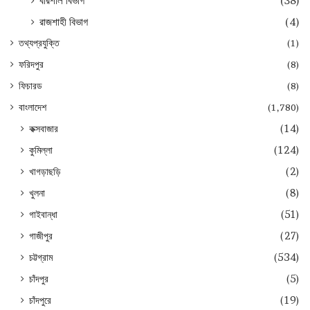
বরিশাল বিভাগ
(38)
রাজশাহী বিভাগ
(4)
তথ্যপ্রযুক্তি
(1)
ফরিদপুর
(8)
ফিচারড
(8)
বাংলাদেশ
(1,780)
কক্সবাজার
(14)
কুমিল্লা
(124)
খাগড়াছড়ি
(2)
খুলনা
(8)
গাইবান্ধা
(51)
গাজীপুর
(27)
চট্টগ্রাম
(534)
চাঁদপুর
(5)
চাঁদপুরে
(19)