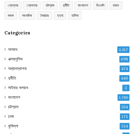
গ্রেপ্তার
গ্রেফতার
চট্টগ্রাম
দুর্নীতি
বাংলাদেশ
বিএনপি
ভারত
মাদক
সাংবাদিক
সৈরাচার
হত্যা
হাসিনা
Categories
অপরাধ
2,017
এক্সক্লুসিভ
698
অব্যাবস্থাপনা
474
দুর্নীতি
440
সাইবার অপরাধ
2
বাংলাদেশ
1,780
চট্টগ্রাম
534
ঢাকা
172
কুমিল্লা
124