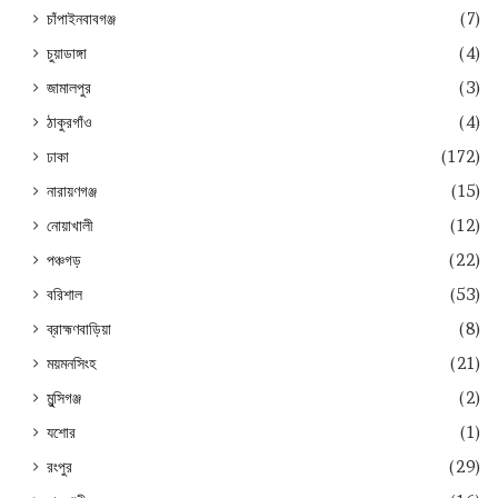
চাঁপাইনবাবগঞ্জ
(7)
চুয়াডাঙ্গা
(4)
জামালপুর
(3)
ঠাকুরগাঁও
(4)
ঢাকা
(172)
নারায়ণগঞ্জ
(15)
নোয়াখালী
(12)
পঞ্চগড়
(22)
বরিশাল
(53)
ব্রাহ্মণবাড়িয়া
(8)
ময়মনসিংহ
(21)
মুন্সিগঞ্জ
(2)
যশোর
(1)
রংপুর
(29)