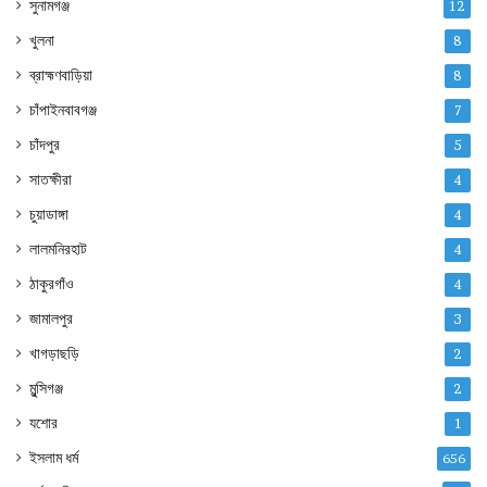
সুনামগঞ্জ
12
খুলনা
8
ব্রাহ্মণবাড়িয়া
8
চাঁপাইনবাবগঞ্জ
7
চাঁদপুর
5
সাতক্ষীরা
4
চুয়াডাঙ্গা
4
লালমনিরহাট
4
ঠাকুরগাঁও
4
জামালপুর
3
খাগড়াছড়ি
2
মুন্সিগঞ্জ
2
যশোর
1
ইসলাম ধর্ম
656