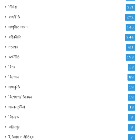
মিডিয়া
271
রাজনীতি
272
সংগৃহীত সংবাদ
145
রাষ্ট্রনীতি
244
মতামত
411
অর্থনীতি
198
বিশ্ব
58
বিনোদন
89
সংস্কৃতি
19
বিশেষ প্রতিবেদন
19
সড়ক দূর্ঘটনা
18
ফিচারড
8
ফরিদপুর
8
ইতিহাস ও ঐতিহ্য
7