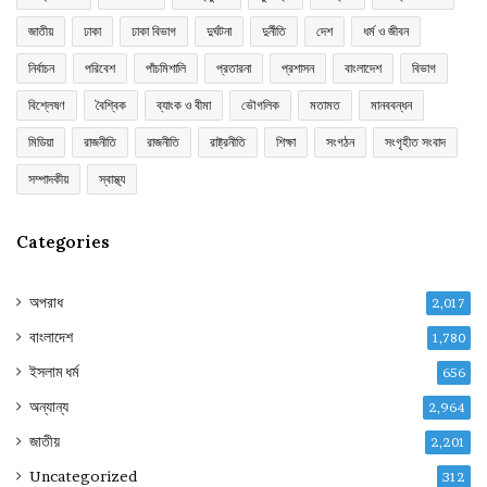
জাতীয়
ঢাকা
ঢাকা বিভাগ
দুর্ঘটনা
দুর্নীতি
দেশ
ধর্ম ও জীবন
নির্বাচন
পরিবেশ
পাঁচমিশালি
প্রতারনা
প্রশাসন
বাংলাদেশ
বিভাগ
বিশ্লেষণ
বৈশ্বিক
ব্যাংক ও বীমা
ভৌগলিক
মতামত
মানববন্ধন
মিডিয়া
রাজনীতি
রাজনীতি
রাষ্ট্রনীতি
শিক্ষা
সংগঠন
সংগৃহীত সংবাদ
সম্পাদকীয়
স্বাস্থ্য
Categories
অপরাধ
2,017
বাংলাদেশ
1,780
ইসলাম ধর্ম
656
অন্যান্য
2,964
জাতীয়
2,201
Uncategorized
312