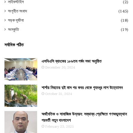
লাইফস্টাইল
(2)
সংগৃহীত সংবাদ
(145)
সড়ক দূর্ঘটনা
(18)
সংস্কৃতি
(19)
সর্বাধিক পঠিত
এসবিএসি ব্যাংকের ১৮৯তম পর্ষদ সভা অনুষ্ঠিত
December 30, 2024
শার্শায় নিহতের দুই মাস পর কবর থেকে গৃহবধূর লাশ উত্তোলন
October 31, 2024
অর্থনৈতিক ও সামাজিক উন্নয়ন: সম্ভাব্য প্রেক্ষিতে গণঅভ্যুত্থান
পরবর্তী নতুন বাংলাদেশ
February 23, 2025