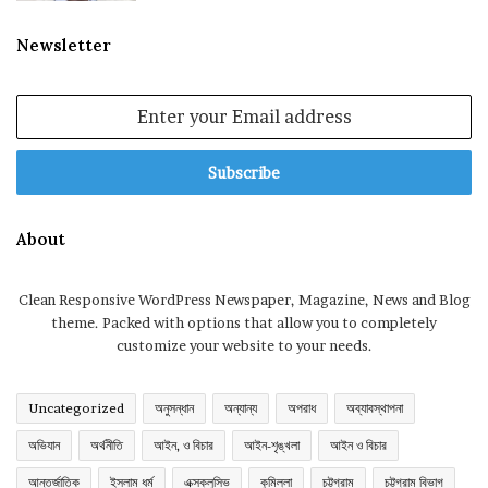
Newsletter
Enter
your
Email
address
About
Clean Responsive WordPress Newspaper, Magazine, News and Blog
theme. Packed with options that allow you to completely
customize your website to your needs.
Uncategorized
অনুসন্ধান
অন্যান্য
অপরাধ
অব্যাবস্থাপনা
অভিযান
অর্থনীতি
আইন, ও বিচার
আইন-শৃঙ্খলা
আইন ও বিচার
আন্তর্জাতিক
ইসলাম ধর্ম
এক্সক্লুসিভ
কুমিল্লা
চট্টগ্রাম
চট্টগ্রাম বিভাগ