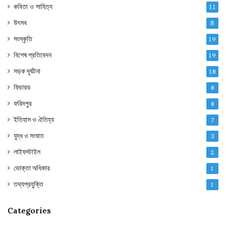
কবিতা ও সাহিত্য
11
উৎসব
8
সংস্কৃতি
19
বিশেষ প্রতিবেদন
19
সড়ক দূর্ঘটনা
18
ফিচারড
8
ফরিদপুর
8
ইতিহাস ও ঐতিহ্য
7
যুদ্ধ ও সংঘাত
3
লাইফস্টাইল
2
ভোক্তা অধিকার
1
তথ্যপ্রযুক্তি
1
Categories