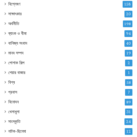
বিশ্লেষণ
158
সাক্ষাৎকার
20
অর্থনীতি
198
ব্যাংক ও বীমা
94
বানিজ্য সংবাদ
40
মানব সম্পদ
19
পোশাক শিল্প
2
শেয়ার বাজার
1
বিশ্ব
58
প্রবাস
7
বিনোদন
89
খেলাধুলা
31
সাংস্কৃতি
24
নাটক-ছিনেমা
12