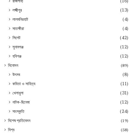
রাজশাহী
(16)
লক্ষ্মীপুর
(13)
লালমনিরহাট
(4)
সাতক্ষীরা
(4)
সিলেট
(42)
সুনামগঞ্জ
(12)
হবিগঞ্জ
(12)
বিনোদন
(89)
উৎসব
(8)
কবিতা ও সাহিত্য
(11)
খেলাধুলা
(31)
নাটক-ছিনেমা
(12)
সাংস্কৃতি
(24)
বিশেষ প্রতিবেদন
(19)
বিশ্ব
(58)