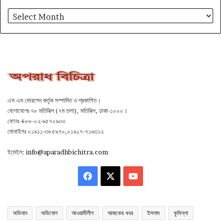
আর্কাইভ
এস এম মোরশেদ কর্তৃক সম্পাদিত ও প্রকাশিত।
যোগাযোগঃ ৭৮ মতিঝিল (৭ম তলা), মতিঝিল, ঢাকা-১০০০।
ফোনঃ +৮৮-০২-৯৫৭০৯৩৩
মোবাইলঃ ০১৯১১-৩৮৫৯৭০,০১৯১৭-৭১৬৩১২
ইমেইল:
info@aparadhbichitra.com
Facebook
X
YouTube
অভিযান
অভিযোগ
আওয়ামীলীগ
আজকের খবর
ইসলাম
কুমিল্লা