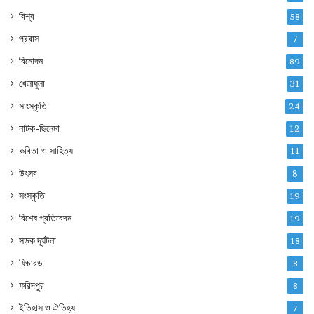
বিশ্ব
58
প্রবাস
7
বিনোদন
89
খেলাধুলা
31
সাংস্কৃতি
24
নাটক-ছিনেমা
12
কবিতা ও সাহিত্য
11
উৎসব
8
সংস্কৃতি
19
বিশেষ প্রতিবেদন
19
সড়ক দূর্ঘটনা
18
ফিচারড
8
ফরিদপুর
8
ইতিহাস ও ঐতিহ্য
7