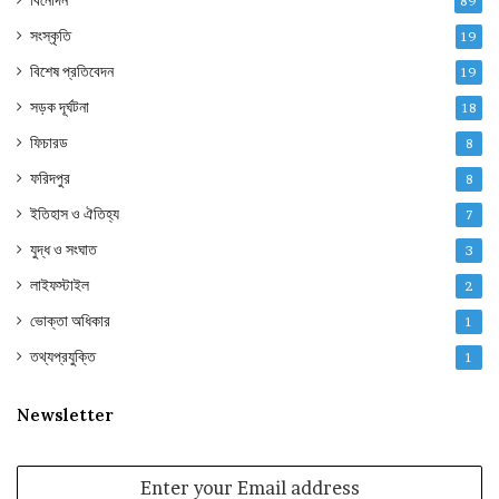
বিনোদন
89
সংস্কৃতি
19
বিশেষ প্রতিবেদন
19
সড়ক দূর্ঘটনা
18
ফিচারড
8
ফরিদপুর
8
ইতিহাস ও ঐতিহ্য
7
যুদ্ধ ও সংঘাত
3
লাইফস্টাইল
2
ভোক্তা অধিকার
1
তথ্যপ্রযুক্তি
1
Newsletter
Enter