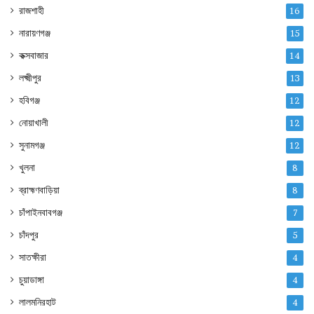
রাজশাহী
16
নারায়ণগঞ্জ
15
কক্সবাজার
14
লক্ষ্মীপুর
13
হবিগঞ্জ
12
নোয়াখালী
12
সুনামগঞ্জ
12
খুলনা
8
ব্রাহ্মণবাড়িয়া
8
চাঁপাইনবাবগঞ্জ
7
চাঁদপুর
5
সাতক্ষীরা
4
চুয়াডাঙ্গা
4
লালমনিরহাট
4