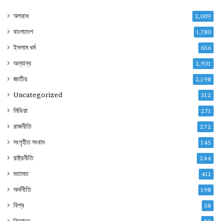
অপরাধ
2,009
বাংলাদেশ
1,780
ইসলাম ধর্ম
656
অন্যান্য
2,931
জাতীয়
2,198
Uncategorized
312
মিডিয়া
271
রাজনীতি
272
সংগৃহীত সংবাদ
145
রাষ্ট্রনীতি
244
মতামত
411
অর্থনীতি
198
বিশ্ব
58