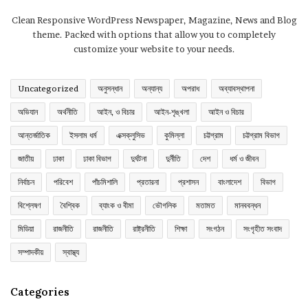
Clean Responsive WordPress Newspaper, Magazine, News and Blog
theme. Packed with options that allow you to completely
customize your website to your needs.
Uncategorized
অনুসন্ধান
অন্যান্য
অপরাধ
অব্যাবস্থাপনা
অভিযান
অর্থনীতি
আইন, ও বিচার
আইন-শৃঙ্খলা
আইন ও বিচার
আন্তর্জাতিক
ইসলাম ধর্ম
এক্সক্লুসিভ
কুমিল্লা
চট্টগ্রাম
চট্টগ্রাম বিভাগ
জাতীয়
ঢাকা
ঢাকা বিভাগ
দুর্ঘটনা
দুর্নীতি
দেশ
ধর্ম ও জীবন
নির্বাচন
পরিবেশ
পাঁচমিশালি
প্রতারনা
প্রশাসন
বাংলাদেশ
বিভাগ
বিশ্লেষণ
বৈশ্বিক
ব্যাংক ও বীমা
ভৌগলিক
মতামত
মানববন্ধন
মিডিয়া
রাজনীতি
রাজনীতি
রাষ্ট্রনীতি
শিক্ষা
সংগঠন
সংগৃহীত সংবাদ
সম্পাদকীয়
স্বাস্থ্য
Categories