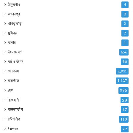
ঠাকুরগাঁও
4
জামালপুর
3
খাগড়াছড়ি
2
মুন্সিগঞ্জ
2
যশোর
1
ইসলাম ধর্ম
656
ধর্ম ও জীবন
96
অন্যান্য
2,931
রাজনীতি
1,727
দেশ
996
রাজধানী
28
জনদুর্ভোগ
17
ভৌগলিক
110
বৈশ্বিক
72