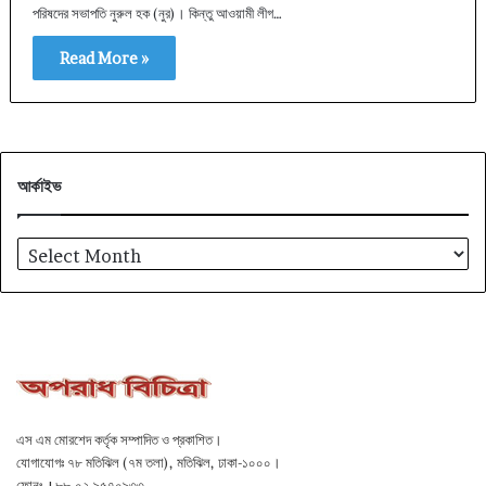
পরিষদের সভাপতি নুরুল হক (নুর)। কিন্তু আওয়ামী লীগ…
Read More »
আর্কাইভ
আর্কাইভ
এস এম মোরশেদ কর্তৃক সম্পাদিত ও প্রকাশিত।
যোগাযোগঃ ৭৮ মতিঝিল (৭ম তলা), মতিঝিল, ঢাকা-১০০০।
ফোনঃ +৮৮-০২-৯৫৭০৯৩৩