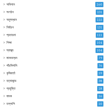
অভিযান
260
সংগঠন
231
অনুসন্ধান
225
নির্বাচন
131
প্রতারনা
121
শিক্ষা
104
স্বাস্থ্য
104
মানববন্ধন
79
পাঁচমিশালি
76
কৃষিবার্তা
59
হত্যাকান্ড
38
প্রযুক্তি
28
মাদক
26
তল্লাশি
20