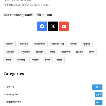
মোবাইলঃ ০১৯১১-৩৮৫৯৭০,০১৯১৭-৭১৬৩১২
ইমেইল:
info@aparadhbichitra.com
Facebook
X
YouTube
অভিযান
অভিযোগ
আওয়ামীলীগ
আজকের খবর
ইসলাম
কুমিল্লা
গ্রেপ্তার
গ্রেফতার
চট্টগ্রাম
দুর্নীতি
বাংলাদেশ
বিএনপি
ভারত
মাদক
সাংবাদিক
সৈরাচার
হত্যা
হাসিনা
Categories
অপরাধ
2,009
এক্সক্লুসিভ
697
অব্যাবস্থাপনা
473