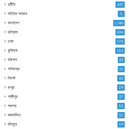
দুর্নীতি
437
সাইবার অপরাধ
2
বাংলাদেশ
1,780
চট্টগ্রাম
534
ঢাকা
172
কুমিল্লা
124
বরিশাল
53
গাইবান্ধা
51
সিলেট
42
রংপুর
29
গাজীপুর
27
পঞ্চগড়
22
ময়মনসিংহ
21
চাঁদপুরে
19