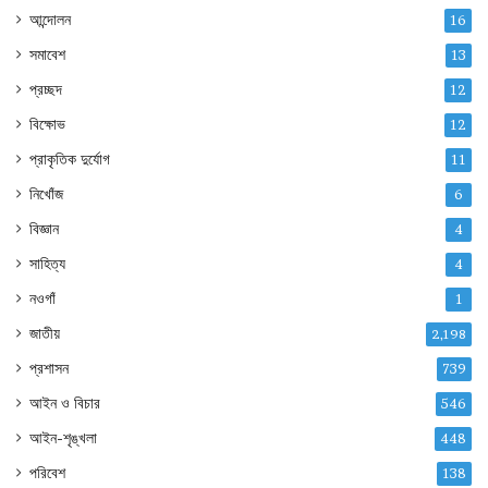
আন্দোলন
16
সমাবেশ
13
প্রচ্ছদ
12
বিক্ষোভ
12
প্রাকৃতিক দুর্যোগ
11
নিখোঁজ
6
বিজ্ঞান
4
সাহিত্য
4
নওগাঁ
1
জাতীয়
2,198
প্রশাসন
739
আইন ও বিচার
546
আইন-শৃঙ্খলা
448
পরিবেশ
138