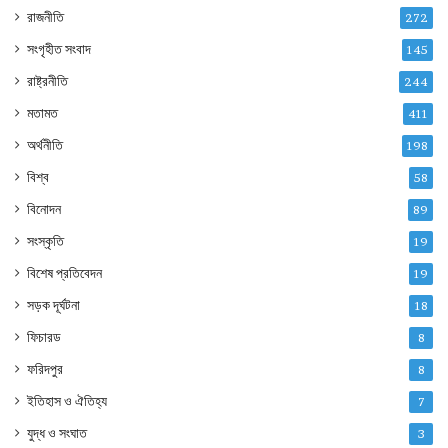
রাজনীতি
272
সংগৃহীত সংবাদ
145
রাষ্ট্রনীতি
244
মতামত
411
অর্থনীতি
198
বিশ্ব
58
বিনোদন
89
সংস্কৃতি
19
বিশেষ প্রতিবেদন
19
সড়ক দূর্ঘটনা
18
ফিচারড
8
ফরিদপুর
8
ইতিহাস ও ঐতিহ্য
7
যুদ্ধ ও সংঘাত
3