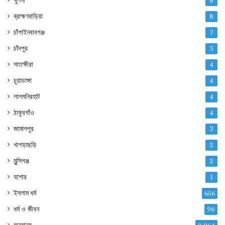
খুলনা
8
ব্রাহ্মণবাড়িয়া
8
চাঁপাইনবাবগঞ্জ
7
চাঁদপুর
5
সাতক্ষীরা
4
চুয়াডাঙ্গা
4
লালমনিরহাট
4
ঠাকুরগাঁও
4
জামালপুর
3
খাগড়াছড়ি
2
মুন্সিগঞ্জ
2
যশোর
1
ইসলাম ধর্ম
656
ধর্ম ও জীবন
96