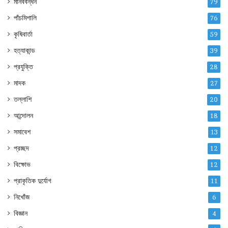
মানববন্ধন
79
পাঁচমিশালি
76
কৃষিবার্তা
59
হত্যাকান্ড
39
প্রযুক্তি
28
মাদক
27
তল্লাশি
20
আন্দোলন
18
সমাবেশ
13
প্রচ্ছদ
12
বিক্ষোভ
12
প্রাকৃতিক দুর্যোগ
11
নিখোঁজ
6
বিজ্ঞান
4