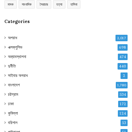
মাদক
সাংবাদিক
সৈরাচার
হত্যা
হাসিনা
Categories
অপরাধ
2,017
এক্সক্লুসিভ
698
অব্যাবস্থাপনা
474
দুর্নীতি
440
সাইবার অপরাধ
2
বাংলাদেশ
1,780
চট্টগ্রাম
534
ঢাকা
172
কুমিল্লা
124
বরিশাল
53