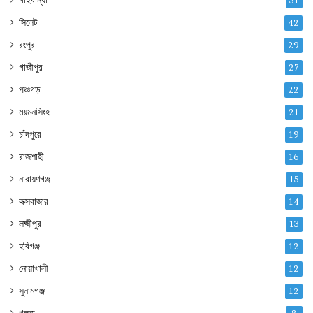
গাইবান্ধা
51
সিলেট
42
রংপুর
29
গাজীপুর
27
পঞ্চগড়
22
ময়মনসিংহ
21
চাঁদপুরে
19
রাজশাহী
16
নারায়ণগঞ্জ
15
কক্সবাজার
14
লক্ষ্মীপুর
13
হবিগঞ্জ
12
নোয়াখালী
12
সুনামগঞ্জ
12