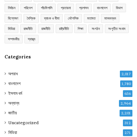
নির্বাচন
পরিবেশ
পাঁচমিশালি
প্রতারনা
প্রশাসন
বাংলাদেশ
বিভাগ
বিশ্লেষণ
বৈশ্বিক
ব্যাংক ও বীমা
ভৌগলিক
মতামত
মানববন্ধন
মিডিয়া
রাজনীতি
রাজনীতি
রাষ্ট্রনীতি
শিক্ষা
সংগঠন
সংগৃহীত সংবাদ
সম্পাদকীয়
স্বাস্থ্য
Categories
অপরাধ
2,017
বাংলাদেশ
1,780
ইসলাম ধর্ম
656
অন্যান্য
2,964
জাতীয়
2,201
Uncategorized
312
মিডিয়া
271