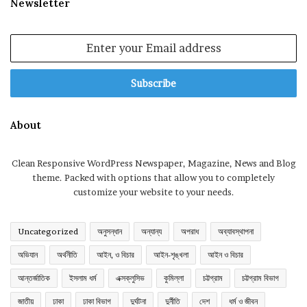
Newsletter
Enter
your
Email
address
About
Clean Responsive WordPress Newspaper, Magazine, News and Blog
theme. Packed with options that allow you to completely
customize your website to your needs.
Uncategorized
অনুসন্ধান
অন্যান্য
অপরাধ
অব্যাবস্থাপনা
অভিযান
অর্থনীতি
আইন, ও বিচার
আইন-শৃঙ্খলা
আইন ও বিচার
আন্তর্জাতিক
ইসলাম ধর্ম
এক্সক্লুসিভ
কুমিল্লা
চট্টগ্রাম
চট্টগ্রাম বিভাগ
জাতীয়
ঢাকা
ঢাকা বিভাগ
দুর্ঘটনা
দুর্নীতি
দেশ
ধর্ম ও জীবন