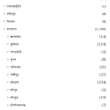
তথ্যপ্রযুক্তি
(1)
ফরিদপুর
(8)
ফিচারড
(8)
বাংলাদেশ
(1,780)
কক্সবাজার
(14)
কুমিল্লা
(124)
খাগড়াছড়ি
(2)
খুলনা
(8)
গাইবান্ধা
(51)
গাজীপুর
(27)
চট্টগ্রাম
(534)
চাঁদপুর
(5)
চাঁদপুরে
(19)
চাঁপাইনবাবগঞ্জ
(7)