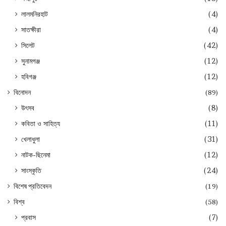
লালমনিরহাট
(4)
সাতক্ষীরা
(4)
সিলেট
(42)
সুনামগঞ্জ
(12)
হবিগঞ্জ
(12)
বিনোদন
(89)
উৎসব
(8)
কবিতা ও সাহিত্য
(11)
খেলাধুলা
(31)
নাটক-ছিনেমা
(12)
সাংস্কৃতি
(24)
বিশেষ প্রতিবেদন
(19)
বিশ্ব
(58)
প্রবাস
(7)