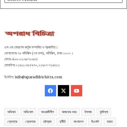
এস এম মোরশেদ কর্তৃক সম্পাদিত ও প্রকাশিত।
যোগাযোগঃ ৭৮ মতিঝিল (৭ম তলা), মতিঝিল, ঢাকা-১০০০।
ফোনঃ +৮৮-০২-৯৫৭০৯৩৩
মোবাইলঃ ০১৯১১-৩৮৫৯৭০,০১৯১৭-৭১৬৩১২
ইমেইল:
info@aparadhbichitra.com
Facebook
X
YouTube
অভিযান
অভিযোগ
আওয়ামীলীগ
আজকের খবর
ইসলাম
কুমিল্লা
গ্রেপ্তার
গ্রেফতার
চট্টগ্রাম
দুর্নীতি
বাংলাদেশ
বিএনপি
ভারত