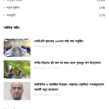
সংগৃহীত সংবাদ
(145)
সড়ক দূর্ঘটনা
(18)
সংস্কৃতি
(19)
সর্বাধিক পঠিত
এসবিএসি ব্যাংকের ১৮৯তম পর্ষদ সভা অনুষ্ঠিত
December 30, 2024
শার্শায় নিহতের দুই মাস পর কবর থেকে গৃহবধূর লাশ উত্তোলন
October 31, 2024
অর্থনৈতিক ও সামাজিক উন্নয়ন: সম্ভাব্য প্রেক্ষিতে গণঅভ্যুত্থান
পরবর্তী নতুন বাংলাদেশ
February 23, 2025