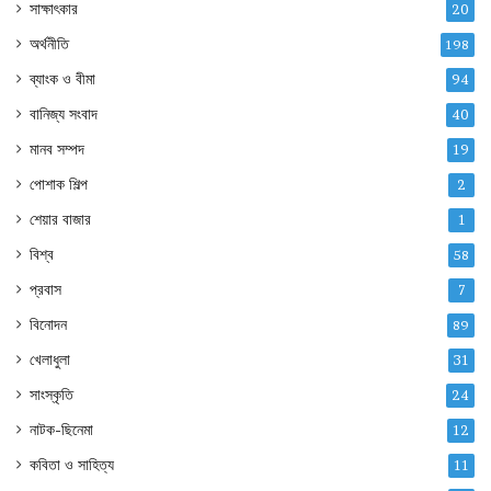
সাক্ষাৎকার
20
অর্থনীতি
198
ব্যাংক ও বীমা
94
বানিজ্য সংবাদ
40
মানব সম্পদ
19
পোশাক শিল্প
2
শেয়ার বাজার
1
বিশ্ব
58
প্রবাস
7
বিনোদন
89
খেলাধুলা
31
সাংস্কৃতি
24
নাটক-ছিনেমা
12
কবিতা ও সাহিত্য
11