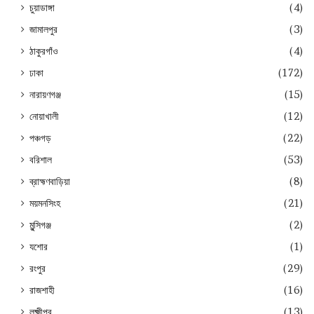
চুয়াডাঙ্গা
(4)
জামালপুর
(3)
ঠাকুরগাঁও
(4)
ঢাকা
(172)
নারায়ণগঞ্জ
(15)
নোয়াখালী
(12)
পঞ্চগড়
(22)
বরিশাল
(53)
ব্রাহ্মণবাড়িয়া
(8)
ময়মনসিংহ
(21)
মুন্সিগঞ্জ
(2)
যশোর
(1)
রংপুর
(29)
রাজশাহী
(16)
লক্ষ্মীপুর
(13)