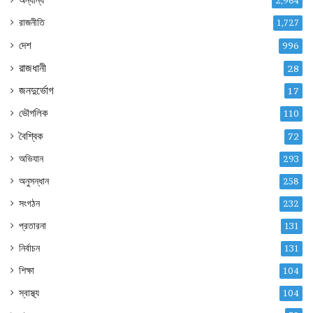
অন্যান্য
2,964
রাজনীতি
1,727
দেশ
996
রাজধানী
28
জনদুর্ভোগ
17
ভৌগলিক
110
বৈশ্বিক
72
অভিযান
293
অনুসন্ধান
258
সংগঠন
232
প্রতারনা
131
নির্বাচন
131
শিক্ষা
104
স্বাস্থ্য
104