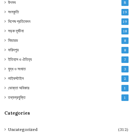
উৎসব
8
সংস্কৃতি
19
বিশেষ প্রতিবেদন
19
সড়ক দূর্ঘটনা
18
ফিচারড
8
ফরিদপুর
8
ইতিহাস ও ঐতিহ্য
7
যুদ্ধ ও সংঘাত
3
লাইফস্টাইল
2
ভোক্তা অধিকার
1
তথ্যপ্রযুক্তি
1
Categories
Uncategorized
(312)