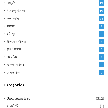
সংস্কৃতি
19
বিশেষ প্রতিবেদন
19
সড়ক দূর্ঘটনা
18
ফিচারড
8
ফরিদপুর
8
ইতিহাস ও ঐতিহ্য
7
যুদ্ধ ও সংঘাত
3
লাইফস্টাইল
2
ভোক্তা অধিকার
1
তথ্যপ্রযুক্তি
1
Categories
Uncategorized
(312)
নরসিংদী
(1)