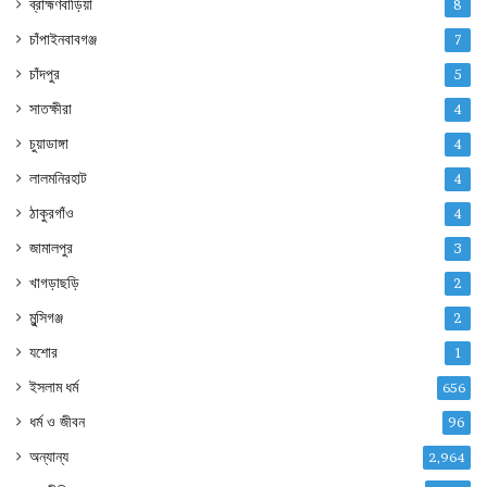
ব্রাহ্মণবাড়িয়া
8
চাঁপাইনবাবগঞ্জ
7
চাঁদপুর
5
সাতক্ষীরা
4
চুয়াডাঙ্গা
4
লালমনিরহাট
4
ঠাকুরগাঁও
4
জামালপুর
3
খাগড়াছড়ি
2
মুন্সিগঞ্জ
2
যশোর
1
ইসলাম ধর্ম
656
ধর্ম ও জীবন
96
অন্যান্য
2,964