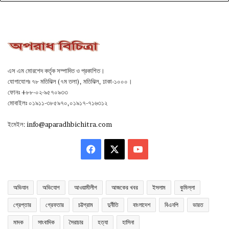
এস এম মোরশেদ কর্তৃক সম্পাদিত ও প্রকাশিত।
যোগাযোগঃ ৭৮ মতিঝিল (৭ম তলা), মতিঝিল, ঢাকা-১০০০।
ফোনঃ +৮৮-০২-৯৫৭০৯৩৩
মোবাইলঃ ০১৯১১-৩৮৫৯৭০,০১৯১৭-৭১৬৩১২
ইমেইল:
info@aparadhbichitra.com
Facebook
X
YouTube
অভিযান
অভিযোগ
আওয়ামীলীগ
আজকের খবর
ইসলাম
কুমিল্লা
গ্রেপ্তার
গ্রেফতার
চট্টগ্রাম
দুর্নীতি
বাংলাদেশ
বিএনপি
ভারত
মাদক
সাংবাদিক
সৈরাচার
হত্যা
হাসিনা