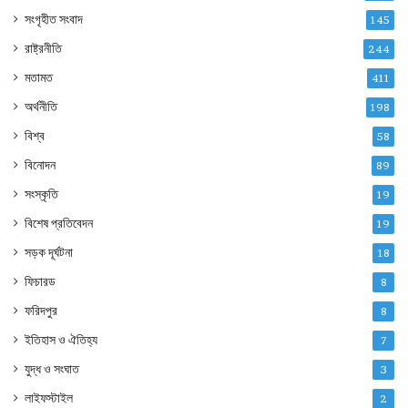
সংগৃহীত সংবাদ
145
রাষ্ট্রনীতি
244
মতামত
411
অর্থনীতি
198
বিশ্ব
58
বিনোদন
89
সংস্কৃতি
19
বিশেষ প্রতিবেদন
19
সড়ক দূর্ঘটনা
18
ফিচারড
8
ফরিদপুর
8
ইতিহাস ও ঐতিহ্য
7
যুদ্ধ ও সংঘাত
3
লাইফস্টাইল
2