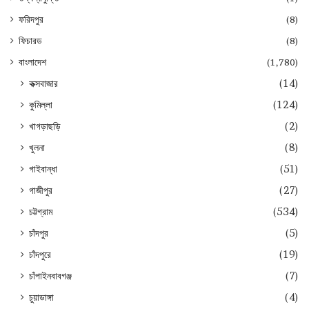
ফরিদপুর
(8)
ফিচারড
(8)
বাংলাদেশ
(1,780)
কক্সবাজার
(14)
কুমিল্লা
(124)
খাগড়াছড়ি
(2)
খুলনা
(8)
গাইবান্ধা
(51)
গাজীপুর
(27)
চট্টগ্রাম
(534)
চাঁদপুর
(5)
চাঁদপুরে
(19)
চাঁপাইনবাবগঞ্জ
(7)
চুয়াডাঙ্গা
(4)