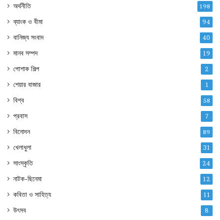
অর্থনীতি
198
ব্যাংক ও বীমা
94
বানিজ্য সংবাদ
40
মানব সম্পদ
19
পোশাক শিল্প
2
শেয়ার বাজার
1
বিশ্ব
58
প্রবাস
7
বিনোদন
89
খেলাধুলা
31
সাংস্কৃতি
24
নাটক-ছিনেমা
12
কবিতা ও সাহিত্য
11
উৎসব
8