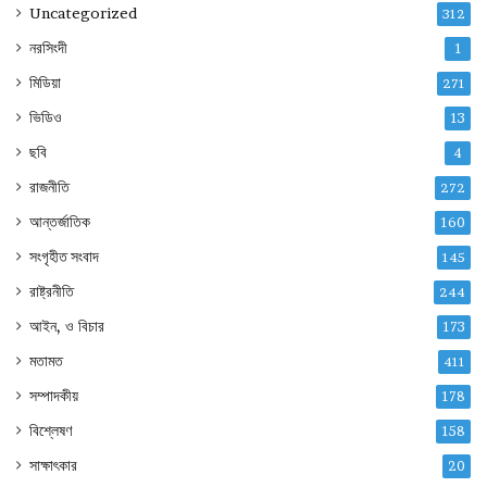
Uncategorized
312
নরসিংদী
1
মিডিয়া
271
ভিডিও
13
ছবি
4
রাজনীতি
272
আন্তর্জাতিক
160
সংগৃহীত সংবাদ
145
রাষ্ট্রনীতি
244
আইন, ও বিচার
173
মতামত
411
সম্পাদকীয়
178
বিশ্লেষণ
158
সাক্ষাৎকার
20