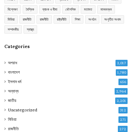
বিশ্লেষণ
বৈশ্বিক
ব্যাংক ও বীমা
ভৌগলিক
মতামত
মানববন্ধন
মিডিয়া
রাজনীতি
রাজনীতি
রাষ্ট্রনীতি
শিক্ষা
সংগঠন
সংগৃহীত সংবাদ
সম্পাদকীয়
স্বাস্থ্য
Categories
অপরাধ
2,017
বাংলাদেশ
1,780
ইসলাম ধর্ম
656
অন্যান্য
2,964
জাতীয়
2,201
Uncategorized
312
মিডিয়া
271
রাজনীতি
272