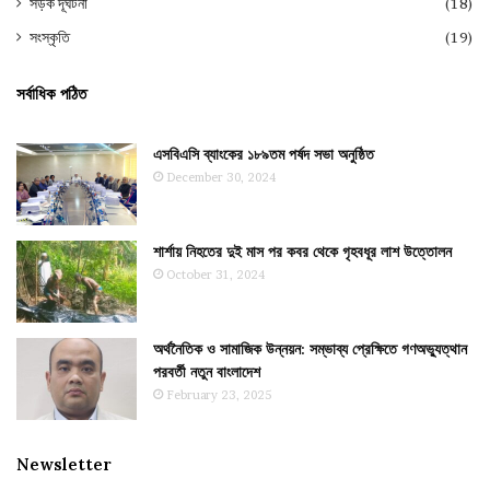
সড়ক দূর্ঘটনা
(18)
সংস্কৃতি
(19)
সর্বাধিক পঠিত
এসবিএসি ব্যাংকের ১৮৯তম পর্ষদ সভা অনুষ্ঠিত
December 30, 2024
শার্শায় নিহতের দুই মাস পর কবর থেকে গৃহবধূর লাশ উত্তোলন
October 31, 2024
অর্থনৈতিক ও সামাজিক উন্নয়ন: সম্ভাব্য প্রেক্ষিতে গণঅভ্যুত্থান
পরবর্তী নতুন বাংলাদেশ
February 23, 2025
Newsletter