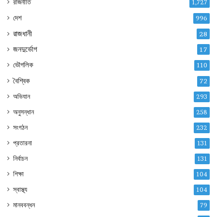
রাজনীতি
1,727
দেশ
996
রাজধানী
28
জনদুর্ভোগ
17
ভৌগলিক
110
বৈশ্বিক
72
অভিযান
293
অনুসন্ধান
258
সংগঠন
232
প্রতারনা
131
নির্বাচন
131
শিক্ষা
104
স্বাস্থ্য
104
মানববন্ধন
79