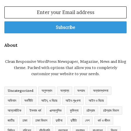
Enter
your
Email
address
About
Clean Responsive WordPress Newspaper, Magazine, News and Blog
theme. Packed with options that allow you to completely
customize your website to your needs.
Uncategorized
অনুসন্ধান
অন্যান্য
অপরাধ
অব্যাবস্থাপনা
অভিযান
অর্থনীতি
আইন, ও বিচার
আইন-শৃঙ্খলা
আইন ও বিচার
আন্তর্জাতিক
ইসলাম ধর্ম
এক্সক্লুসিভ
কুমিল্লা
চট্টগ্রাম
চট্টগ্রাম বিভাগ
জাতীয়
ঢাকা
ঢাকা বিভাগ
দুর্ঘটনা
দুর্নীতি
দেশ
ধর্ম ও জীবন
নির্বাচন
পরিবেশ
পাঁচমিশালি
প্রতারনা
প্রশাসন
বাংলাদেশ
বিভাগ