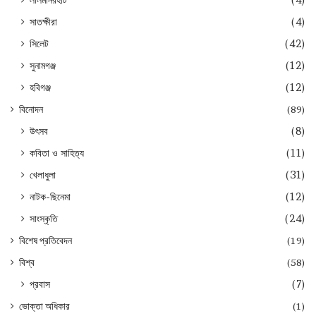
লালমনিরহাট
(4)
সাতক্ষীরা
(4)
সিলেট
(42)
সুনামগঞ্জ
(12)
হবিগঞ্জ
(12)
বিনোদন
(89)
উৎসব
(8)
কবিতা ও সাহিত্য
(11)
খেলাধুলা
(31)
নাটক-ছিনেমা
(12)
সাংস্কৃতি
(24)
বিশেষ প্রতিবেদন
(19)
বিশ্ব
(58)
প্রবাস
(7)
ভোক্তা অধিকার
(1)