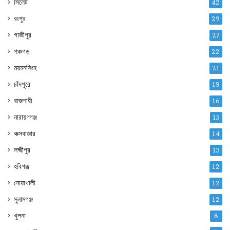
সিলেট
42
রংপুর
29
গাজীপুর
27
পঞ্চগড়
22
ময়মনসিংহ
21
চাঁদপুরে
19
রাজশাহী
16
নারায়ণগঞ্জ
15
কক্সবাজার
14
লক্ষ্মীপুর
13
হবিগঞ্জ
12
নোয়াখালী
12
সুনামগঞ্জ
12
খুলনা
8