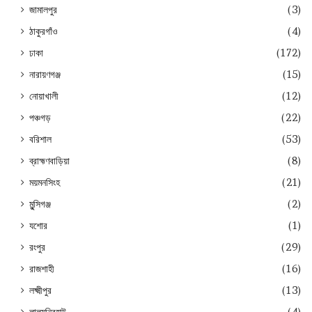
জামালপুর
(3)
ঠাকুরগাঁও
(4)
ঢাকা
(172)
নারায়ণগঞ্জ
(15)
নোয়াখালী
(12)
পঞ্চগড়
(22)
বরিশাল
(53)
ব্রাহ্মণবাড়িয়া
(8)
ময়মনসিংহ
(21)
মুন্সিগঞ্জ
(2)
যশোর
(1)
রংপুর
(29)
রাজশাহী
(16)
লক্ষ্মীপুর
(13)