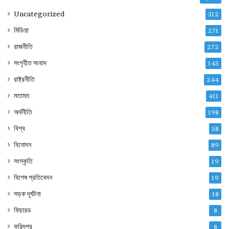
Uncategorized
312
মিডিয়া
271
রাজনীতি
272
সংগৃহীত সংবাদ
145
রাষ্ট্রনীতি
244
মতামত
411
অর্থনীতি
198
বিশ্ব
58
বিনোদন
89
সংস্কৃতি
19
বিশেষ প্রতিবেদন
19
সড়ক দূর্ঘটনা
18
ফিচারড
8
ফরিদপুর
8