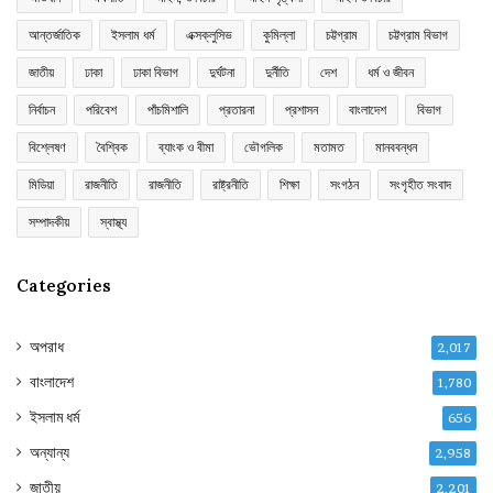
আন্তর্জাতিক
ইসলাম ধর্ম
এক্সক্লুসিভ
কুমিল্লা
চট্টগ্রাম
চট্টগ্রাম বিভাগ
জাতীয়
ঢাকা
ঢাকা বিভাগ
দুর্ঘটনা
দুর্নীতি
দেশ
ধর্ম ও জীবন
নির্বাচন
পরিবেশ
পাঁচমিশালি
প্রতারনা
প্রশাসন
বাংলাদেশ
বিভাগ
বিশ্লেষণ
বৈশ্বিক
ব্যাংক ও বীমা
ভৌগলিক
মতামত
মানববন্ধন
মিডিয়া
রাজনীতি
রাজনীতি
রাষ্ট্রনীতি
শিক্ষা
সংগঠন
সংগৃহীত সংবাদ
সম্পাদকীয়
স্বাস্থ্য
Categories
অপরাধ
2,017
বাংলাদেশ
1,780
ইসলাম ধর্ম
656
অন্যান্য
2,958
জাতীয়
2,201