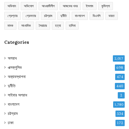
অভিযান
অভিযোগ
আওয়ামীলীগ
আজকের খবর
ইসলাম
কুমিল্লা
গ্রেপ্তার
গ্রেফতার
চট্টগ্রাম
দুর্নীতি
বাংলাদেশ
বিএনপি
ভারত
মাদক
সাংবাদিক
সৈরাচার
হত্যা
হাসিনা
Categories
অপরাধ
2,017
এক্সক্লুসিভ
698
অব্যাবস্থাপনা
474
দুর্নীতি
440
সাইবার অপরাধ
2
বাংলাদেশ
1,780
চট্টগ্রাম
534
ঢাকা
172