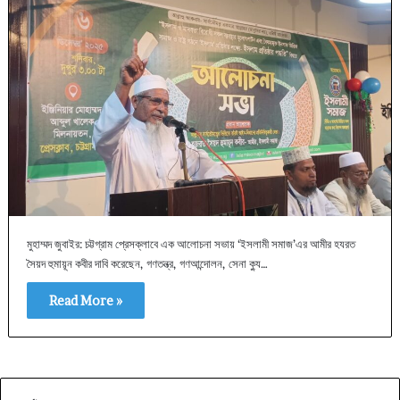
মুহাম্মদ জুবাইর: চট্টগ্রাম প্রেসক্লাবে এক আলোচনা সভায় ‘ইসলামী সমাজ’এর আমীর হযরত
সৈয়দ হুমায়ূন কবীর দাবি করেছেন, গণতন্ত্র, গণআন্দোলন, সেনা ক্যু…
Read More »