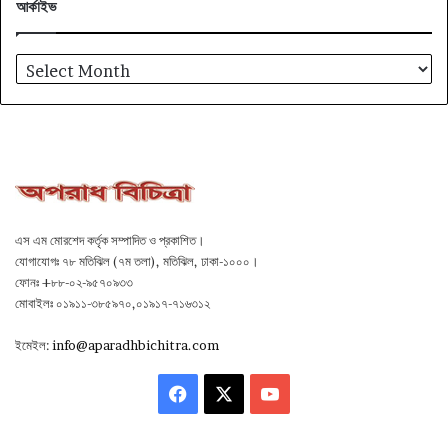
আর্কাইভ
আর্কাইভ
এস এম মোরশেদ কর্তৃক সম্পাদিত ও প্রকাশিত।
যোগাযোগঃ ৭৮ মতিঝিল (৭ম তলা), মতিঝিল, ঢাকা-১০০০।
ফোনঃ +৮৮-০২-৯৫৭০৯৩৩
মোবাইলঃ ০১৯১১-৩৮৫৯৭০,০১৯১৭-৭১৬৩১২
ইমেইল:
info@aparadhbichitra.com
Facebook
X
YouTube