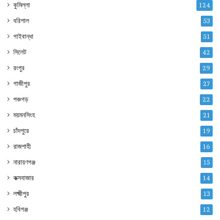
কুমিল্লা
124
বরিশাল
53
গাইবান্ধা
51
সিলেট
42
রংপুর
29
গাজীপুর
27
পঞ্চগড়
22
ময়মনসিংহ
21
চাঁদপুরে
19
রাজশাহী
16
নারায়ণগঞ্জ
15
কক্সবাজার
14
লক্ষ্মীপুর
13
হবিগঞ্জ
12