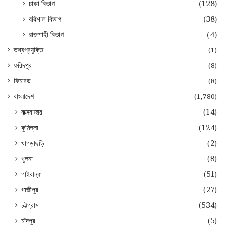
ঢাকা বিভাগ
(128)
বরিশাল বিভাগ
(38)
রাজশাহী বিভাগ
(4)
তথ্যপ্রযুক্তি
(1)
ফরিদপুর
(8)
ফিচারড
(8)
বাংলাদেশ
(1,780)
কক্সবাজার
(14)
কুমিল্লা
(124)
খাগড়াছড়ি
(2)
খুলনা
(8)
গাইবান্ধা
(51)
গাজীপুর
(27)
চট্টগ্রাম
(534)
চাঁদপুর
(5)