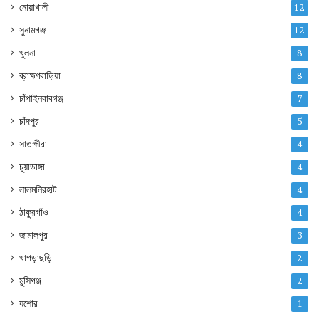
নোয়াখালী
12
সুনামগঞ্জ
12
খুলনা
8
ব্রাহ্মণবাড়িয়া
8
চাঁপাইনবাবগঞ্জ
7
চাঁদপুর
5
সাতক্ষীরা
4
চুয়াডাঙ্গা
4
লালমনিরহাট
4
ঠাকুরগাঁও
4
জামালপুর
3
খাগড়াছড়ি
2
মুন্সিগঞ্জ
2
যশোর
1