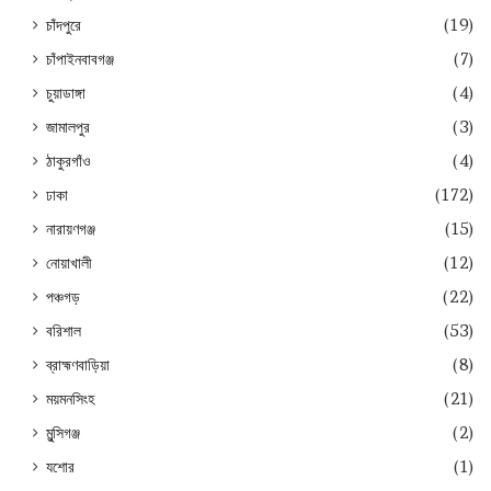
চাঁদপুরে
(19)
চাঁপাইনবাবগঞ্জ
(7)
চুয়াডাঙ্গা
(4)
জামালপুর
(3)
ঠাকুরগাঁও
(4)
ঢাকা
(172)
নারায়ণগঞ্জ
(15)
নোয়াখালী
(12)
পঞ্চগড়
(22)
বরিশাল
(53)
ব্রাহ্মণবাড়িয়া
(8)
ময়মনসিংহ
(21)
মুন্সিগঞ্জ
(2)
যশোর
(1)