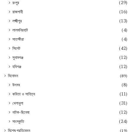
রংপুর
(29)
রাজশাহী
(16)
লক্ষ্মীপুর
(13)
লালমনিরহাট
(4)
সাতক্ষীরা
(4)
সিলেট
(42)
সুনামগঞ্জ
(12)
হবিগঞ্জ
(12)
বিনোদন
(89)
উৎসব
(8)
কবিতা ও সাহিত্য
(11)
খেলাধুলা
(31)
নাটক-ছিনেমা
(12)
সাংস্কৃতি
(24)
বিশেষ প্রতিবেদন
(19)