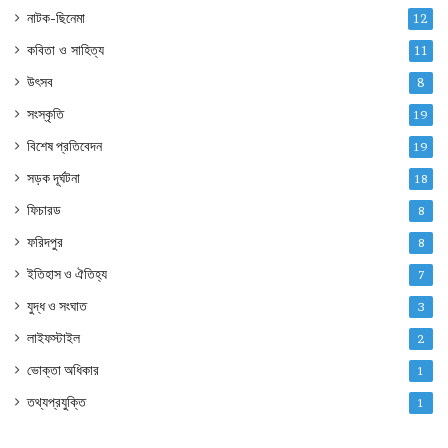
নাটক-ছিনেমা
12
কবিতা ও সাহিত্য
11
উৎসব
8
সংস্কৃতি
19
বিশেষ প্রতিবেদন
19
সড়ক দূর্ঘটনা
18
ফিচারড
8
ফরিদপুর
8
ইতিহাস ও ঐতিহ্য
7
যুদ্ধ ও সংঘাত
3
লাইফস্টাইল
2
ভোক্তা অধিকার
1
তথ্যপ্রযুক্তি
1