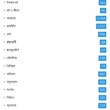
ইসলাম ধর্ম
656
ধর্ম ও জীবন
96
অন্যান্য
2,958
রাজনীতি
1,727
দেশ
996
রাজধানী
28
জনদুর্ভোগ
17
ভৌগলিক
110
বৈশ্বিক
72
অভিযান
287
অনুসন্ধান
252
সংগঠন
231
নির্বাচন
131
প্রতারনা
129