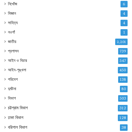
নিখোঁজ
6
বিজ্ঞান
4
সাহিত্য
4
নওগাঁ
1
জাতীয়
2,201
প্রশাসন
739
আইন ও বিচার
547
আইন-শৃঙ্খলা
450
পরিবেশ
138
দুর্ঘটনা
80
বিভাগ
503
চট্টগ্রাম বিভাগ
312
ঢাকা বিভাগ
128
বরিশাল বিভাগ
38