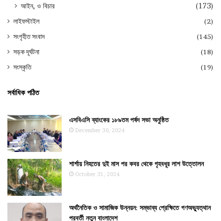
আইন, ও বিচার
(173)
লাইফস্টাইল
(2)
সংগৃহীত সংবাদ
(145)
সড়ক দূর্ঘটনা
(18)
সংস্কৃতি
(19)
সর্বাধিক পঠিত
এসবিএসি ব্যাংকের ১৮৯তম পর্ষদ সভা অনুষ্ঠিত
December 30, 2024
শার্শায় নিহতের দুই মাস পর কবর থেকে গৃহবধূর লাশ উত্তোলন
October 31, 2024
অর্থনৈতিক ও সামাজিক উন্নয়ন: সম্ভাব্য প্রেক্ষিতে গণঅভ্যুত্থান
পরবর্তী নতুন বাংলাদেশ