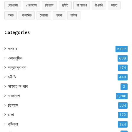
গ্রেপ্তার
গ্রেফতার
চট্টগ্রাম
দুর্নীতি
বাংলাদেশ
বিএনপি
ভারত
মাদক
সাংবাদিক
সৈরাচার
হত্যা
হাসিনা
Categories
অপরাধ
2,017
এক্সক্লুসিভ
698
অব্যাবস্থাপনা
474
দুর্নীতি
440
সাইবার অপরাধ
2
বাংলাদেশ
1,780
চট্টগ্রাম
534
ঢাকা
172
কুমিল্লা
124