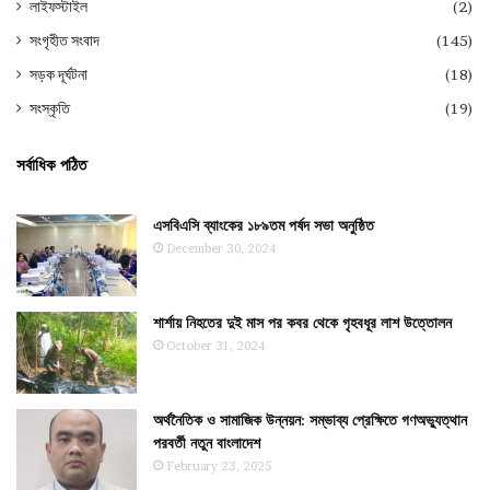
লাইফস্টাইল
(2)
সংগৃহীত সংবাদ
(145)
সড়ক দূর্ঘটনা
(18)
সংস্কৃতি
(19)
সর্বাধিক পঠিত
এসবিএসি ব্যাংকের ১৮৯তম পর্ষদ সভা অনুষ্ঠিত
December 30, 2024
শার্শায় নিহতের দুই মাস পর কবর থেকে গৃহবধূর লাশ উত্তোলন
October 31, 2024
অর্থনৈতিক ও সামাজিক উন্নয়ন: সম্ভাব্য প্রেক্ষিতে গণঅভ্যুত্থান
পরবর্তী নতুন বাংলাদেশ
February 23, 2025