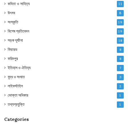
কবিতা ও সাহিত্য
11
উৎসব
8
সংস্কৃতি
19
বিশেষ প্রতিবেদন
19
সড়ক দূর্ঘটনা
18
ফিচারড
8
ফরিদপুর
8
ইতিহাস ও ঐতিহ্য
7
যুদ্ধ ও সংঘাত
3
লাইফস্টাইল
2
ভোক্তা অধিকার
1
তথ্যপ্রযুক্তি
1
Categories