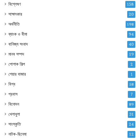
বিশ্লেষণ
158
সাক্ষাৎকার
20
অর্থনীতি
198
ব্যাংক ও বীমা
94
বানিজ্য সংবাদ
40
মানব সম্পদ
19
পোশাক শিল্প
2
শেয়ার বাজার
1
বিশ্ব
58
প্রবাস
7
বিনোদন
89
খেলাধুলা
31
সাংস্কৃতি
24
নাটক-ছিনেমা
12