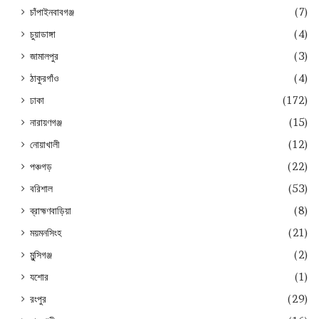
চাঁপাইনবাবগঞ্জ
(7)
চুয়াডাঙ্গা
(4)
জামালপুর
(3)
ঠাকুরগাঁও
(4)
ঢাকা
(172)
নারায়ণগঞ্জ
(15)
নোয়াখালী
(12)
পঞ্চগড়
(22)
বরিশাল
(53)
ব্রাহ্মণবাড়িয়া
(8)
ময়মনসিংহ
(21)
মুন্সিগঞ্জ
(2)
যশোর
(1)
রংপুর
(29)