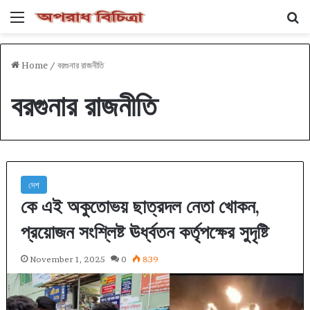
Menu
Se
Home
/
বরগুনার রাজনীতি
বরগুনার রাজনীতি
দেশ
কে এই অকুতোভয় ছাত্রদল নেতা খোকন,
প্রয়োজন সংশ্লিষ্ট ঊর্ধ্বতন কর্তৃপক্ষের সুদৃষ্টি
November 1, 2025
0
839