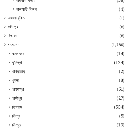
বরিশাল বিভাগ
(38)
রাজশাহী বিভাগ
(4)
তথ্যপ্রযুক্তি
(1)
ফরিদপুর
(8)
ফিচারড
(8)
বাংলাদেশ
(1,780)
কক্সবাজার
(14)
কুমিল্লা
(124)
খাগড়াছড়ি
(2)
খুলনা
(8)
গাইবান্ধা
(51)
গাজীপুর
(27)
চট্টগ্রাম
(534)
চাঁদপুর
(5)
চাঁদপুরে
(19)