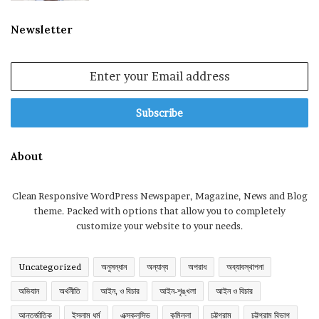
Newsletter
Enter
your
Email
address
About
Clean Responsive WordPress Newspaper, Magazine, News and Blog
theme. Packed with options that allow you to completely
customize your website to your needs.
Uncategorized
অনুসন্ধান
অন্যান্য
অপরাধ
অব্যাবস্থাপনা
অভিযান
অর্থনীতি
আইন, ও বিচার
আইন-শৃঙ্খলা
আইন ও বিচার
আন্তর্জাতিক
ইসলাম ধর্ম
এক্সক্লুসিভ
কুমিল্লা
চট্টগ্রাম
চট্টগ্রাম বিভাগ