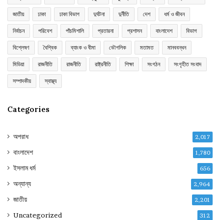
জাতীয়
ঢাকা
ঢাকা বিভাগ
দুর্ঘটনা
দুর্নীতি
দেশ
ধর্ম ও জীবন
নির্বাচন
পরিবেশ
পাঁচমিশালি
প্রতারনা
প্রশাসন
বাংলাদেশ
বিভাগ
বিশ্লেষণ
বৈশ্বিক
ব্যাংক ও বীমা
ভৌগলিক
মতামত
মানববন্ধন
মিডিয়া
রাজনীতি
রাজনীতি
রাষ্ট্রনীতি
শিক্ষা
সংগঠন
সংগৃহীত সংবাদ
সম্পাদকীয়
স্বাস্থ্য
Categories
অপরাধ
2,017
বাংলাদেশ
1,780
ইসলাম ধর্ম
656
অন্যান্য
2,964
জাতীয়
2,201
Uncategorized
312