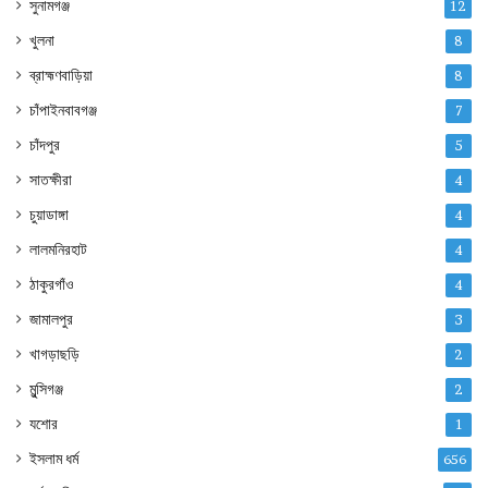
সুনামগঞ্জ
12
খুলনা
8
ব্রাহ্মণবাড়িয়া
8
চাঁপাইনবাবগঞ্জ
7
চাঁদপুর
5
সাতক্ষীরা
4
চুয়াডাঙ্গা
4
লালমনিরহাট
4
ঠাকুরগাঁও
4
জামালপুর
3
খাগড়াছড়ি
2
মুন্সিগঞ্জ
2
যশোর
1
ইসলাম ধর্ম
656