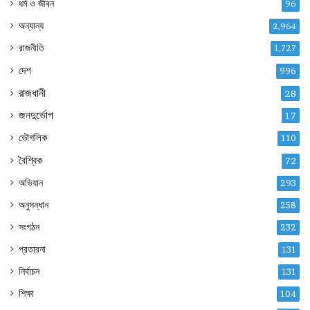
ধর্ম ও জীবন
96
অন্যান্য
2,964
রাজনীতি
1,727
দেশ
996
রাজধানী
28
জনদুর্ভোগ
17
ভৌগলিক
110
বৈশ্বিক
72
অভিযান
293
অনুসন্ধান
258
সংগঠন
232
প্রতারনা
131
নির্বাচন
131
শিক্ষা
104