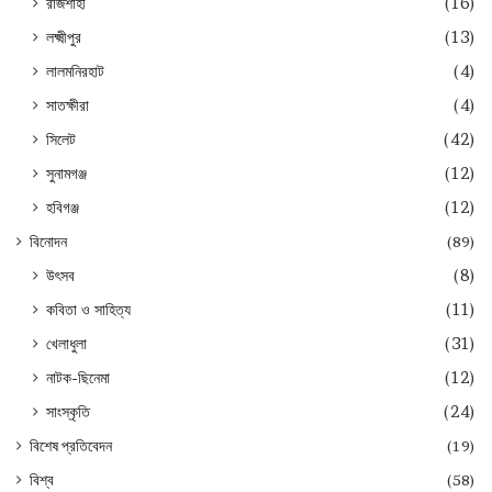
রাজশাহী
(16)
লক্ষ্মীপুর
(13)
লালমনিরহাট
(4)
সাতক্ষীরা
(4)
সিলেট
(42)
সুনামগঞ্জ
(12)
হবিগঞ্জ
(12)
বিনোদন
(89)
উৎসব
(8)
কবিতা ও সাহিত্য
(11)
খেলাধুলা
(31)
নাটক-ছিনেমা
(12)
সাংস্কৃতি
(24)
বিশেষ প্রতিবেদন
(19)
বিশ্ব
(58)