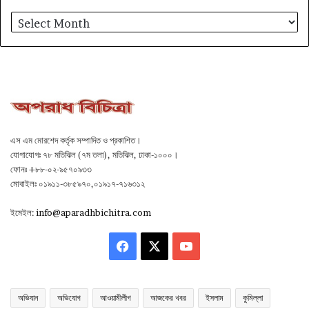
আর্কাইভ
এস এম মোরশেদ কর্তৃক সম্পাদিত ও প্রকাশিত।
যোগাযোগঃ ৭৮ মতিঝিল (৭ম তলা), মতিঝিল, ঢাকা-১০০০।
ফোনঃ +৮৮-০২-৯৫৭০৯৩৩
মোবাইলঃ ০১৯১১-৩৮৫৯৭০,০১৯১৭-৭১৬৩১২
ইমেইল:
info@aparadhbichitra.com
Facebook
X
YouTube
অভিযান
অভিযোগ
আওয়ামীলীগ
আজকের খবর
ইসলাম
কুমিল্লা