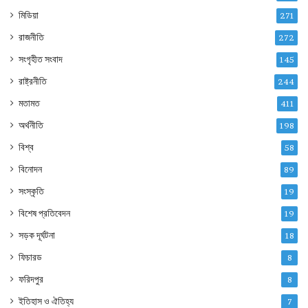
মিডিয়া
271
রাজনীতি
272
সংগৃহীত সংবাদ
145
রাষ্ট্রনীতি
244
মতামত
411
অর্থনীতি
198
বিশ্ব
58
বিনোদন
89
সংস্কৃতি
19
বিশেষ প্রতিবেদন
19
সড়ক দূর্ঘটনা
18
ফিচারড
8
ফরিদপুর
8
ইতিহাস ও ঐতিহ্য
7