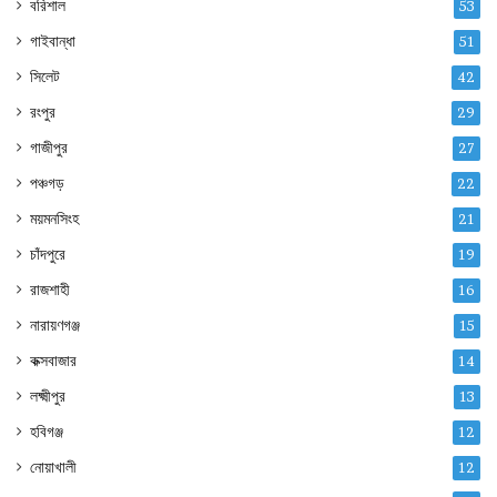
বরিশাল
53
গাইবান্ধা
51
সিলেট
42
রংপুর
29
গাজীপুর
27
পঞ্চগড়
22
ময়মনসিংহ
21
চাঁদপুরে
19
রাজশাহী
16
নারায়ণগঞ্জ
15
কক্সবাজার
14
লক্ষ্মীপুর
13
হবিগঞ্জ
12
নোয়াখালী
12