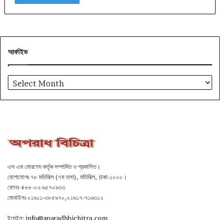
আর্কাইভ
আর্কাইভ
এস এম মোরশেদ কর্তৃক সম্পাদিত ও প্রকাশিত।
যোগাযোগঃ ৭৮ মতিঝিল (৭ম তলা), মতিঝিল, ঢাকা-১০০০।
ফোনঃ +৮৮-০২-৯৫৭০৯৩৩
মোবাইলঃ ০১৯১১-৩৮৫৯৭০,০১৯১৭-৭১৬৩১২
ইমেইল:
info@aparadhbichitra.com