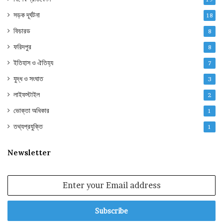
সড়ক দূর্ঘটনা
18
ফিচারড
8
ফরিদপুর
8
ইতিহাস ও ঐতিহ্য
7
যুদ্ধ ও সংঘাত
3
লাইফস্টাইল
2
ভোক্তা অধিকার
1
তথ্যপ্রযুক্তি
1
Newsletter
Enter
your
Email
address