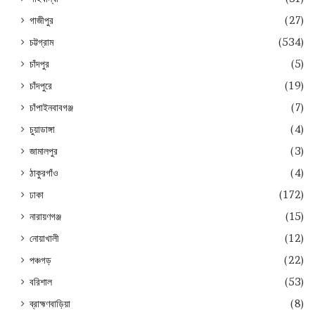
গাজীপুর
(27)
চট্টগ্রাম
(534)
চাঁদপুর
(5)
চাঁদপুরে
(19)
চাঁপাইনবাবগঞ্জ
(7)
চুয়াডাঙ্গা
(4)
জামালপুর
(3)
ঠাকুরগাঁও
(4)
ঢাকা
(172)
নারায়ণগঞ্জ
(15)
নোয়াখালী
(12)
পঞ্চগড়
(22)
বরিশাল
(53)
ব্রাহ্মণবাড়িয়া
(8)