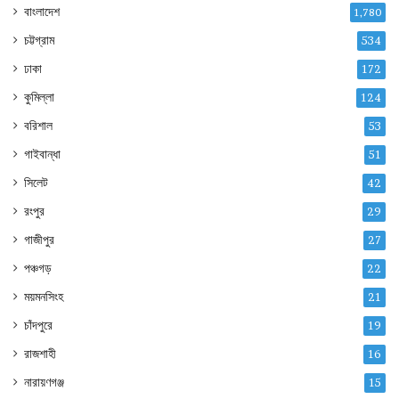
বাংলাদেশ
1,780
চট্টগ্রাম
534
ঢাকা
172
কুমিল্লা
124
বরিশাল
53
গাইবান্ধা
51
সিলেট
42
রংপুর
29
গাজীপুর
27
পঞ্চগড়
22
ময়মনসিংহ
21
চাঁদপুরে
19
রাজশাহী
16
নারায়ণগঞ্জ
15