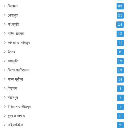
বিনোদন
89
খেলাধুলা
31
সাংস্কৃতি
24
নাটক-ছিনেমা
12
কবিতা ও সাহিত্য
11
উৎসব
8
সংস্কৃতি
19
বিশেষ প্রতিবেদন
19
সড়ক দূর্ঘটনা
18
ফিচারড
8
ফরিদপুর
8
ইতিহাস ও ঐতিহ্য
7
যুদ্ধ ও সংঘাত
3
লাইফস্টাইল
2