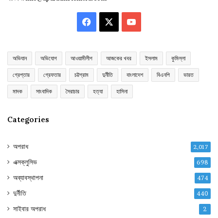
Facebook
X
YouTube
অভিযান
অভিযোগ
আওয়ামীলীগ
আজকের খবর
ইসলাম
কুমিল্লা
গ্রেপ্তার
গ্রেফতার
চট্টগ্রাম
দুর্নীতি
বাংলাদেশ
বিএনপি
ভারত
মাদক
সাংবাদিক
সৈরাচার
হত্যা
হাসিনা
Categories
অপরাধ
2,017
এক্সক্লুসিভ
698
অব্যাবস্থাপনা
474
দুর্নীতি
440
সাইবার অপরাধ
2