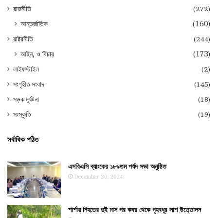
রাজনীতি
(272)
আন্তর্জাতিক
(160)
রাষ্ট্রনীতি
(244)
আইন, ও বিচার
(173)
লাইফস্টাইল
(2)
সংগৃহীত সংবাদ
(145)
সড়ক দূর্ঘটনা
(18)
সংস্কৃতি
(19)
সর্বাধিক পঠিত
এসবিএসি ব্যাংকের ১৮৯তম পর্ষদ সভা অনুষ্ঠিত
December 30, 2024
শার্শায় নিহতের দুই মাস পর কবর থেকে গৃহবধূর লাশ উত্তোলন