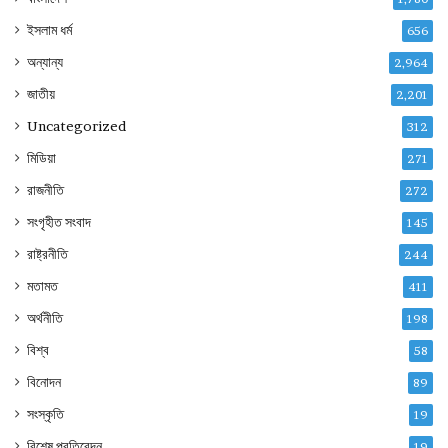
ইসলাম ধর্ম
656
অন্যান্য
2,964
জাতীয়
2,201
Uncategorized
312
মিডিয়া
271
রাজনীতি
272
সংগৃহীত সংবাদ
145
রাষ্ট্রনীতি
244
মতামত
411
অর্থনীতি
198
বিশ্ব
58
বিনোদন
89
সংস্কৃতি
19
বিশেষ প্রতিবেদন
19