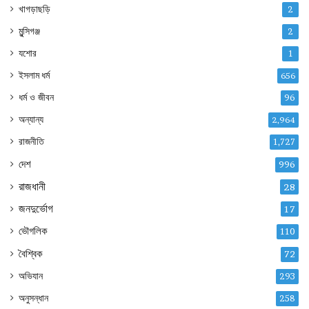
খাগড়াছড়ি
2
মুন্সিগঞ্জ
2
যশোর
1
ইসলাম ধর্ম
656
ধর্ম ও জীবন
96
অন্যান্য
2,964
রাজনীতি
1,727
দেশ
996
রাজধানী
28
জনদুর্ভোগ
17
ভৌগলিক
110
বৈশ্বিক
72
অভিযান
293
অনুসন্ধান
258