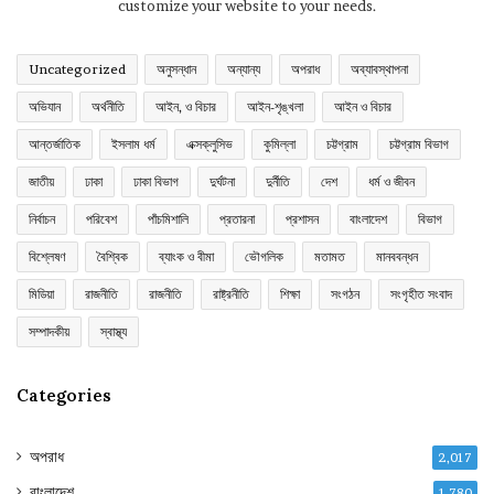
customize your website to your needs.
Uncategorized
অনুসন্ধান
অন্যান্য
অপরাধ
অব্যাবস্থাপনা
অভিযান
অর্থনীতি
আইন, ও বিচার
আইন-শৃঙ্খলা
আইন ও বিচার
আন্তর্জাতিক
ইসলাম ধর্ম
এক্সক্লুসিভ
কুমিল্লা
চট্টগ্রাম
চট্টগ্রাম বিভাগ
জাতীয়
ঢাকা
ঢাকা বিভাগ
দুর্ঘটনা
দুর্নীতি
দেশ
ধর্ম ও জীবন
নির্বাচন
পরিবেশ
পাঁচমিশালি
প্রতারনা
প্রশাসন
বাংলাদেশ
বিভাগ
বিশ্লেষণ
বৈশ্বিক
ব্যাংক ও বীমা
ভৌগলিক
মতামত
মানববন্ধন
মিডিয়া
রাজনীতি
রাজনীতি
রাষ্ট্রনীতি
শিক্ষা
সংগঠন
সংগৃহীত সংবাদ
সম্পাদকীয়
স্বাস্থ্য
Categories
অপরাধ
2,017
বাংলাদেশ
1,780