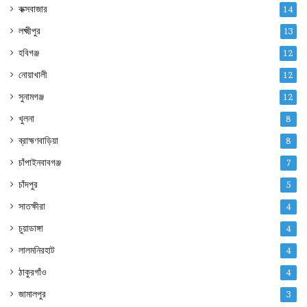
কক্সবাজার
14
লক্ষ্মীপুর
13
হবিগঞ্জ
12
নোয়াখালী
12
সুনামগঞ্জ
12
খুলনা
8
ব্রাহ্মণবাড়িয়া
8
চাঁপাইনবাবগঞ্জ
7
চাঁদপুর
5
সাতক্ষীরা
4
চুয়াডাঙ্গা
4
লালমনিরহাট
4
ঠাকুরগাঁও
4
জামালপুর
3