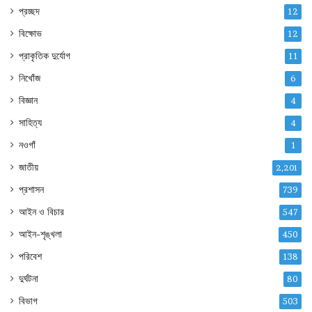
প্রচ্ছদ
12
বিক্ষোভ
12
প্রাকৃতিক দুর্যোগ
11
নিখোঁজ
6
বিজ্ঞান
4
সাহিত্য
4
নওগাঁ
1
জাতীয়
2,201
প্রশাসন
739
আইন ও বিচার
547
আইন-শৃঙ্খলা
450
পরিবেশ
138
দুর্ঘটনা
80
বিভাগ
503