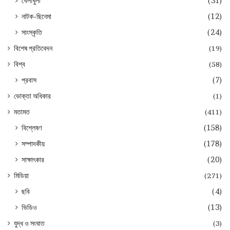
খেলাধুলা
(31)
নাটক-ছিনেমা
(12)
সাংস্কৃতি
(24)
বিশেষ প্রতিবেদন
(19)
বিশ্ব
(58)
প্রবাস
(7)
ভোক্তা অধিকার
(1)
মতামত
(411)
বিশ্লেষণ
(158)
সম্পাদকীয়
(178)
সাক্ষাৎকার
(20)
মিডিয়া
(271)
ছবি
(4)
ভিডিও
(13)
যুদ্ধ ও সংঘাত
(3)