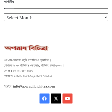
আর্কাইভ
আর্কাইভ
এস এম মোরশেদ কর্তৃক সম্পাদিত ও প্রকাশিত।
যোগাযোগঃ ৭৮ মতিঝিল (৭ম তলা), মতিঝিল, ঢাকা-১০০০।
ফোনঃ +৮৮-০২-৯৫৭০৯৩৩
মোবাইলঃ ০১৯১১-৩৮৫৯৭০,০১৯১৭-৭১৬৩১২
ইমেইল:
info@aparadhbichitra.com
Facebook
X
YouTube