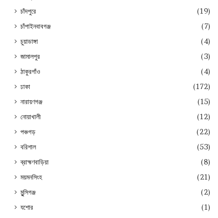
চাঁদপুরে
(19)
চাঁপাইনবাবগঞ্জ
(7)
চুয়াডাঙ্গা
(4)
জামালপুর
(3)
ঠাকুরগাঁও
(4)
ঢাকা
(172)
নারায়ণগঞ্জ
(15)
নোয়াখালী
(12)
পঞ্চগড়
(22)
বরিশাল
(53)
ব্রাহ্মণবাড়িয়া
(8)
ময়মনসিংহ
(21)
মুন্সিগঞ্জ
(2)
যশোর
(1)