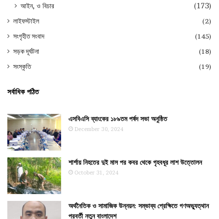
আইন, ও বিচার
(173)
লাইফস্টাইল
(2)
সংগৃহীত সংবাদ
(145)
সড়ক দূর্ঘটনা
(18)
সংস্কৃতি
(19)
সর্বাধিক পঠিত
এসবিএসি ব্যাংকের ১৮৯তম পর্ষদ সভা অনুষ্ঠিত
December 30, 2024
শার্শায় নিহতের দুই মাস পর কবর থেকে গৃহবধূর লাশ উত্তোলন
October 31, 2024
অর্থনৈতিক ও সামাজিক উন্নয়ন: সম্ভাব্য প্রেক্ষিতে গণঅভ্যুত্থান
পরবর্তী নতুন বাংলাদেশ