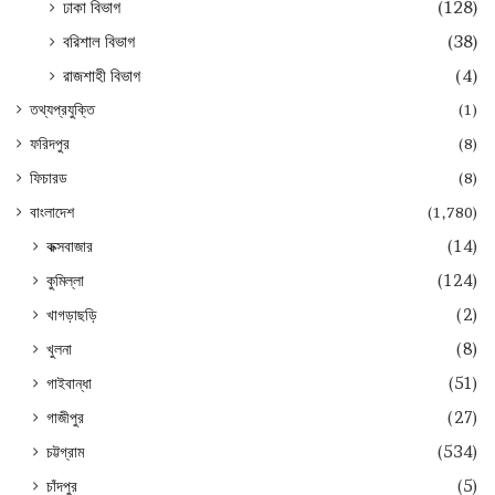
ঢাকা বিভাগ
(128)
বরিশাল বিভাগ
(38)
রাজশাহী বিভাগ
(4)
তথ্যপ্রযুক্তি
(1)
ফরিদপুর
(8)
ফিচারড
(8)
বাংলাদেশ
(1,780)
কক্সবাজার
(14)
কুমিল্লা
(124)
খাগড়াছড়ি
(2)
খুলনা
(8)
গাইবান্ধা
(51)
গাজীপুর
(27)
চট্টগ্রাম
(534)
চাঁদপুর
(5)