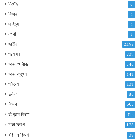
নিখোঁজ
6
বিজ্ঞান
4
সাহিত্য
4
নওগাঁ
1
জাতীয়
2,198
প্রশাসন
739
আইন ও বিচার
546
আইন-শৃঙ্খলা
448
পরিবেশ
138
দুর্ঘটনা
80
বিভাগ
503
চট্টগ্রাম বিভাগ
312
ঢাকা বিভাগ
128
বরিশাল বিভাগ
38