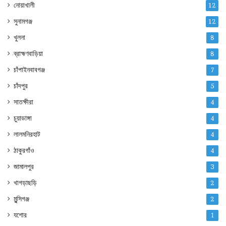
নোয়াখালী
12
সুনামগঞ্জ
12
খুলনা
8
ব্রাহ্মণবাড়িয়া
8
চাঁপাইনবাবগঞ্জ
7
চাঁদপুর
5
সাতক্ষীরা
4
চুয়াডাঙ্গা
4
লালমনিরহাট
4
ঠাকুরগাঁও
4
জামালপুর
3
খাগড়াছড়ি
2
মুন্সিগঞ্জ
2
যশোর
1