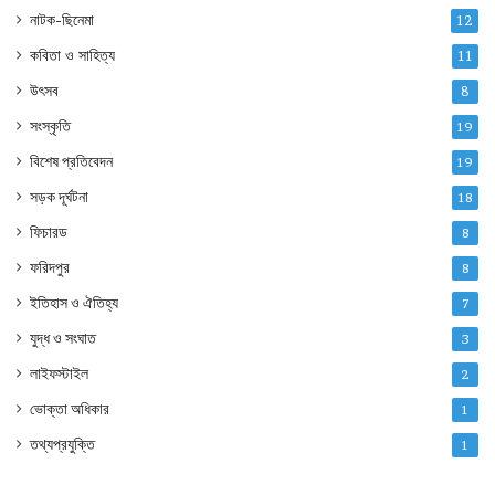
নাটক-ছিনেমা
12
কবিতা ও সাহিত্য
11
উৎসব
8
সংস্কৃতি
19
বিশেষ প্রতিবেদন
19
সড়ক দূর্ঘটনা
18
ফিচারড
8
ফরিদপুর
8
ইতিহাস ও ঐতিহ্য
7
যুদ্ধ ও সংঘাত
3
লাইফস্টাইল
2
ভোক্তা অধিকার
1
তথ্যপ্রযুক্তি
1