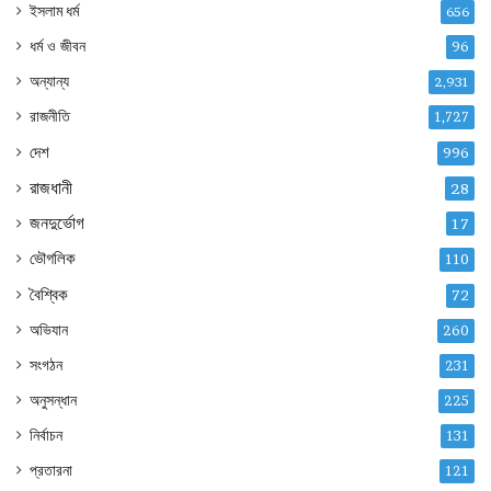
ইসলাম ধর্ম
656
ধর্ম ও জীবন
96
অন্যান্য
2,931
রাজনীতি
1,727
দেশ
996
রাজধানী
28
জনদুর্ভোগ
17
ভৌগলিক
110
বৈশ্বিক
72
অভিযান
260
সংগঠন
231
অনুসন্ধান
225
নির্বাচন
131
প্রতারনা
121