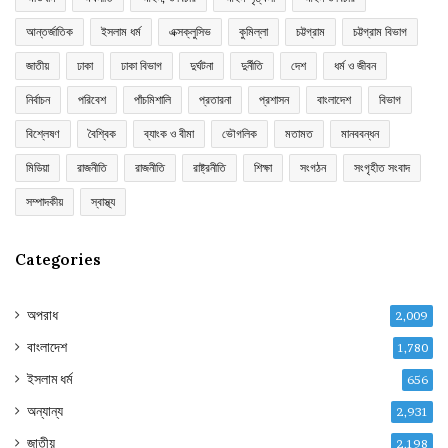
আন্তর্জাতিক
ইসলাম ধর্ম
এক্সক্লুসিভ
কুমিল্লা
চট্টগ্রাম
চট্টগ্রাম বিভাগ
জাতীয়
ঢাকা
ঢাকা বিভাগ
দুর্ঘটনা
দুর্নীতি
দেশ
ধর্ম ও জীবন
নির্বাচন
পরিবেশ
পাঁচমিশালি
প্রতারনা
প্রশাসন
বাংলাদেশ
বিভাগ
বিশ্লেষণ
বৈশ্বিক
ব্যাংক ও বীমা
ভৌগলিক
মতামত
মানববন্ধন
মিডিয়া
রাজনীতি
রাজনীতি
রাষ্ট্রনীতি
শিক্ষা
সংগঠন
সংগৃহীত সংবাদ
সম্পাদকীয়
স্বাস্থ্য
Categories
অপরাধ
2,009
বাংলাদেশ
1,780
ইসলাম ধর্ম
656
অন্যান্য
2,931
জাতীয়
2,198