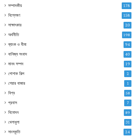
সম্পাদকীয়
178
বিশ্লেষণ
158
সাক্ষাৎকার
20
অর্থনীতি
198
ব্যাংক ও বীমা
94
বানিজ্য সংবাদ
40
মানব সম্পদ
19
পোশাক শিল্প
2
শেয়ার বাজার
1
বিশ্ব
58
প্রবাস
7
বিনোদন
89
খেলাধুলা
31
সাংস্কৃতি
24