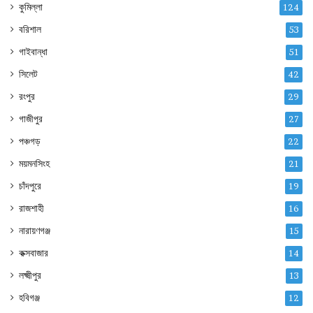
কুমিল্লা
124
বরিশাল
53
গাইবান্ধা
51
সিলেট
42
রংপুর
29
গাজীপুর
27
পঞ্চগড়
22
ময়মনসিংহ
21
চাঁদপুরে
19
রাজশাহী
16
নারায়ণগঞ্জ
15
কক্সবাজার
14
লক্ষ্মীপুর
13
হবিগঞ্জ
12