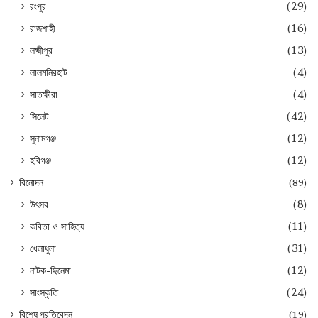
রংপুর
(29)
রাজশাহী
(16)
লক্ষ্মীপুর
(13)
লালমনিরহাট
(4)
সাতক্ষীরা
(4)
সিলেট
(42)
সুনামগঞ্জ
(12)
হবিগঞ্জ
(12)
বিনোদন
(89)
উৎসব
(8)
কবিতা ও সাহিত্য
(11)
খেলাধুলা
(31)
নাটক-ছিনেমা
(12)
সাংস্কৃতি
(24)
বিশেষ প্রতিবেদন
(19)