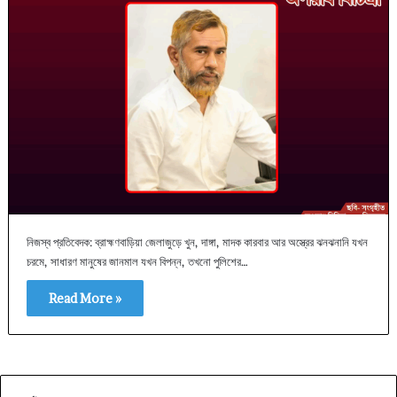
নিজস্ব প্রতিবেদক: ব্রাহ্মণবাড়িয়া জেলাজুড়ে খুন, দাঙ্গা, মাদক কারবার আর অস্ত্রের ঝনঝনানি যখন
চরমে, সাধারণ মানুষের জানমাল যখন বিপন্ন, তখনো পুলিশের…
Read More »