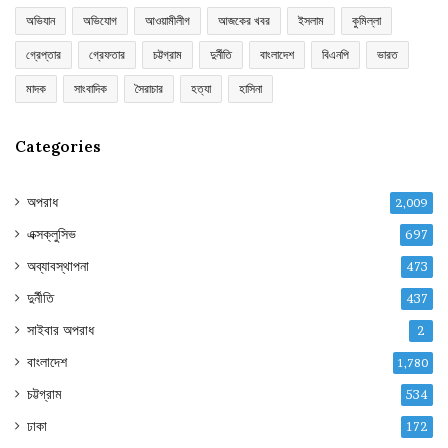
অভিযান
অভিযোগ
আওয়ামীলীগ
আজকের খবর
ইসলাম
কুমিল্লা
গ্রেপ্তার
গ্রেফতার
চট্টগ্রাম
দুর্নীতি
বাংলাদেশ
বিএনপি
ভারত
মাদক
সাংবাদিক
সৈরাচার
হত্যা
হাসিনা
Categories
অপরাধ
2,009
এক্সক্লুসিভ
697
অব্যাবস্থাপনা
473
দুর্নীতি
437
সাইবার অপরাধ
2
বাংলাদেশ
1,780
চট্টগ্রাম
534
ঢাকা
172