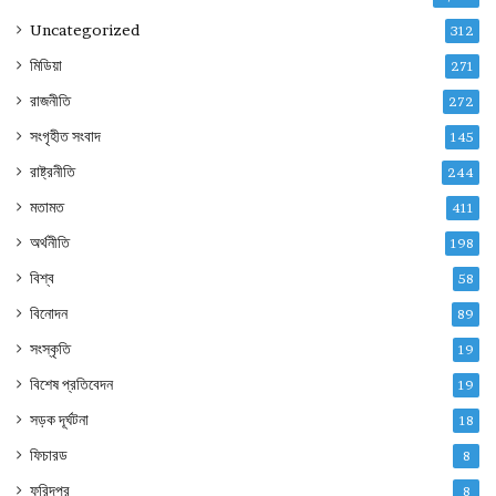
Uncategorized
312
মিডিয়া
271
রাজনীতি
272
সংগৃহীত সংবাদ
145
রাষ্ট্রনীতি
244
মতামত
411
অর্থনীতি
198
বিশ্ব
58
বিনোদন
89
সংস্কৃতি
19
বিশেষ প্রতিবেদন
19
সড়ক দূর্ঘটনা
18
ফিচারড
8
ফরিদপুর
8