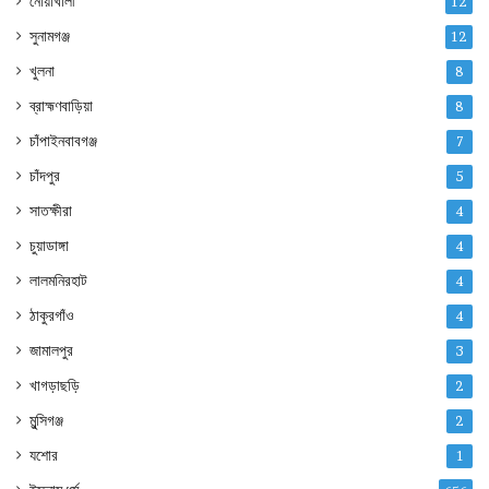
নোয়াখালী
12
সুনামগঞ্জ
12
খুলনা
8
ব্রাহ্মণবাড়িয়া
8
চাঁপাইনবাবগঞ্জ
7
চাঁদপুর
5
সাতক্ষীরা
4
চুয়াডাঙ্গা
4
লালমনিরহাট
4
ঠাকুরগাঁও
4
জামালপুর
3
খাগড়াছড়ি
2
মুন্সিগঞ্জ
2
যশোর
1