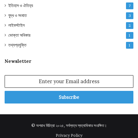
ইতিহাস ও ঐতিহ্য
7
যুদ্ধ ও সংঘাত
3
লাইফস্টাইল
2
ভোক্তা অধিকার
1
তথ্যপ্রযুক্তি
1
Newsletter
Enter
your
Email
address
© অপরাধ বিচিত্রা ২০২৫, সর্বস্বত্ব স্বত্বাধিকার সংরক্ষিত।
Privacy Policy