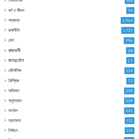
ইসলাম ধর্ম
656
ধর্ম ও জীবন
96
অন্যান্য
2,964
রাজনীতি
1,727
দেশ
996
রাজধানী
28
জনদুর্ভোগ
17
ভৌগলিক
110
বৈশ্বিক
72
অভিযান
293
অনুসন্ধান
258
সংগঠন
232
প্রতারনা
131
নির্বাচন
131