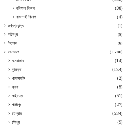
বরিশাল বিভাগ
(38)
রাজশাহী বিভাগ
(4)
তথ্যপ্রযুক্তি
(1)
ফরিদপুর
(8)
ফিচারড
(8)
বাংলাদেশ
(1,780)
কক্সবাজার
(14)
কুমিল্লা
(124)
খাগড়াছড়ি
(2)
খুলনা
(8)
গাইবান্ধা
(51)
গাজীপুর
(27)
চট্টগ্রাম
(534)
চাঁদপুর
(5)