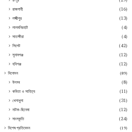
রংপুর
(29)
রাজশাহী
(16)
লক্ষ্মীপুর
(13)
লালমনিরহাট
(4)
সাতক্ষীরা
(4)
সিলেট
(42)
সুনামগঞ্জ
(12)
হবিগঞ্জ
(12)
বিনোদন
(89)
উৎসব
(8)
কবিতা ও সাহিত্য
(11)
খেলাধুলা
(31)
নাটক-ছিনেমা
(12)
সাংস্কৃতি
(24)
বিশেষ প্রতিবেদন
(19)