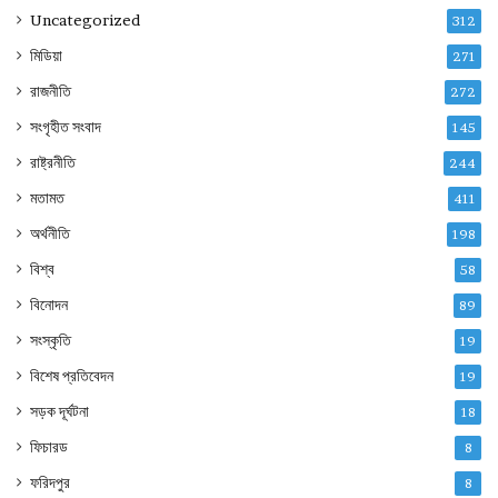
Uncategorized
312
মিডিয়া
271
রাজনীতি
272
সংগৃহীত সংবাদ
145
রাষ্ট্রনীতি
244
মতামত
411
অর্থনীতি
198
বিশ্ব
58
বিনোদন
89
সংস্কৃতি
19
বিশেষ প্রতিবেদন
19
সড়ক দূর্ঘটনা
18
ফিচারড
8
ফরিদপুর
8