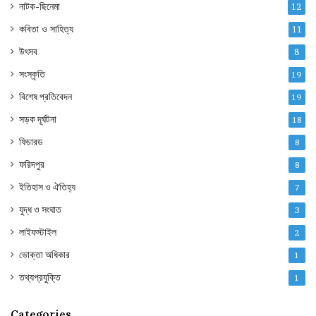
নাটক-ছিনেমা
12
কবিতা ও সাহিত্য
11
উৎসব
8
সংস্কৃতি
19
বিশেষ প্রতিবেদন
19
সড়ক দূর্ঘটনা
18
ফিচারড
8
ফরিদপুর
8
ইতিহাস ও ঐতিহ্য
7
যুদ্ধ ও সংঘাত
3
লাইফস্টাইল
2
ভোক্তা অধিকার
1
তথ্যপ্রযুক্তি
1
Categories