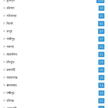
কুমিল্লা
124
বরিশাল
53
গাইবান্ধা
51
সিলেট
42
রংপুর
29
গাজীপুর
27
পঞ্চগড়
22
ময়মনসিংহ
21
চাঁদপুরে
19
রাজশাহী
16
নারায়ণগঞ্জ
15
কক্সবাজার
14
লক্ষ্মীপুর
13
হবিগঞ্জ
12