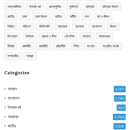
আন্তর্জাতিক
ইসলাম ধর্ম
এক্সক্লুসিভ
কুমিল্লা
চট্টগ্রাম
চট্টগ্রাম বিভাগ
জাতীয়
ঢাকা
ঢাকা বিভাগ
দুর্ঘটনা
দুর্নীতি
দেশ
ধর্ম ও জীবন
নির্বাচন
পরিবেশ
পাঁচমিশালি
প্রতারনা
প্রশাসন
বাংলাদেশ
বিভাগ
বিশ্লেষণ
বৈশ্বিক
ব্যাংক ও বীমা
ভৌগলিক
মতামত
মানববন্ধন
মিডিয়া
রাজনীতি
রাজনীতি
রাষ্ট্রনীতি
শিক্ষা
সংগঠন
সংগৃহীত সংবাদ
সম্পাদকীয়
স্বাস্থ্য
Categories
অপরাধ
2,017
বাংলাদেশ
1,780
ইসলাম ধর্ম
656
অন্যান্য
2,964
জাতীয়
2,201