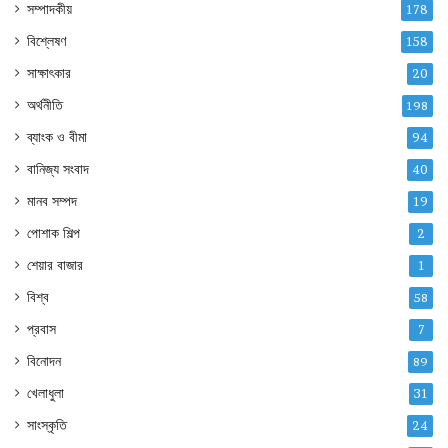
সম্পাদকীয়
178
বিশ্লেষণ
158
সাক্ষাৎকার
20
অর্থনীতি
198
ব্যাংক ও বীমা
94
বানিজ্য সংবাদ
40
মানব সম্পদ
19
পোশাক শিল্প
2
শেয়ার বাজার
1
বিশ্ব
58
প্রবাস
7
বিনোদন
89
খেলাধুলা
31
সাংস্কৃতি
24