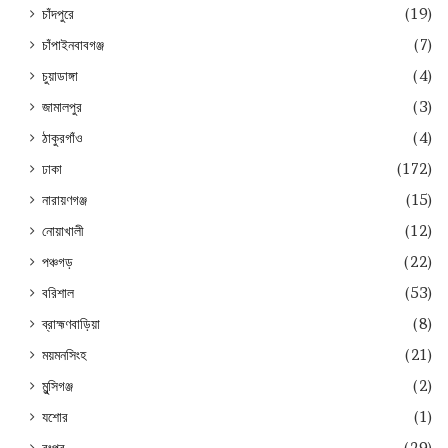
চাঁদপুরে
(19)
চাঁপাইনবাবগঞ্জ
(7)
চুয়াডাঙ্গা
(4)
জামালপুর
(3)
ঠাকুরগাঁও
(4)
ঢাকা
(172)
নারায়ণগঞ্জ
(15)
নোয়াখালী
(12)
পঞ্চগড়
(22)
বরিশাল
(53)
ব্রাহ্মণবাড়িয়া
(8)
ময়মনসিংহ
(21)
মুন্সিগঞ্জ
(2)
যশোর
(1)