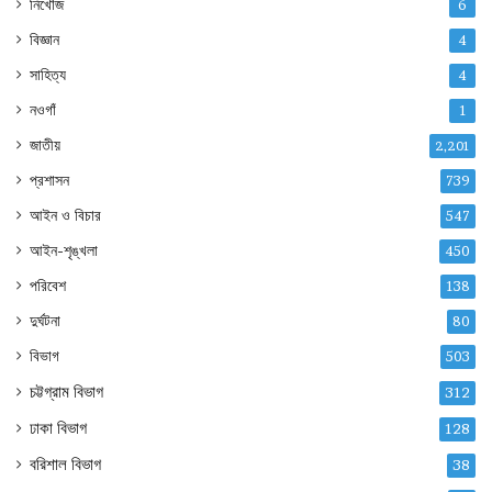
নিখোঁজ
6
বিজ্ঞান
4
সাহিত্য
4
নওগাঁ
1
জাতীয়
2,201
প্রশাসন
739
আইন ও বিচার
547
আইন-শৃঙ্খলা
450
পরিবেশ
138
দুর্ঘটনা
80
বিভাগ
503
চট্টগ্রাম বিভাগ
312
ঢাকা বিভাগ
128
বরিশাল বিভাগ
38