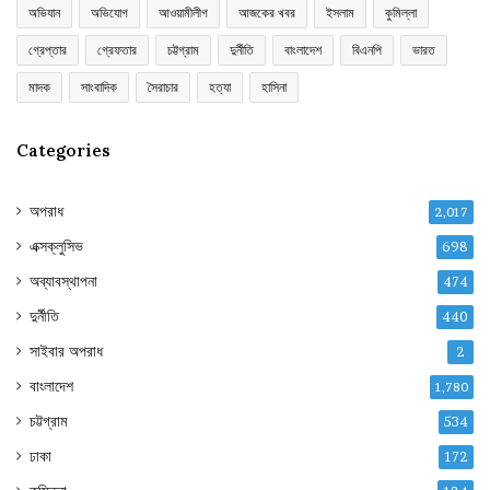
অভিযান
অভিযোগ
আওয়ামীলীগ
আজকের খবর
ইসলাম
কুমিল্লা
গ্রেপ্তার
গ্রেফতার
চট্টগ্রাম
দুর্নীতি
বাংলাদেশ
বিএনপি
ভারত
মাদক
সাংবাদিক
সৈরাচার
হত্যা
হাসিনা
Categories
অপরাধ
2,017
এক্সক্লুসিভ
698
অব্যাবস্থাপনা
474
দুর্নীতি
440
সাইবার অপরাধ
2
বাংলাদেশ
1,780
চট্টগ্রাম
534
ঢাকা
172