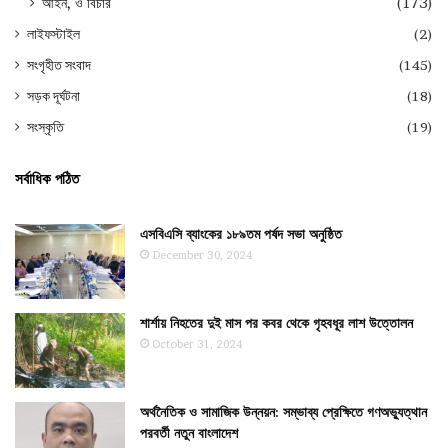
আইন, ও বিচার
(173)
লাইফস্টাইল
(2)
সংগৃহীত সংবাদ
(145)
সড়ক দূর্ঘটনা
(18)
সংস্কৃতি
(19)
সর্বাধিক পঠিত
এসবিএসি ব্যাংকের ১৮৯তম পর্ষদ সভা অনুষ্ঠিত
December 30, 2024
শার্শায় নিহতের দুই মাস পর কবর থেকে গৃহবধূর লাশ উত্তোলন
October 31, 2024
অর্থনৈতিক ও সামাজিক উন্নয়ন: সম্ভাব্য প্রেক্ষিতে গণঅভ্যুত্থান
পরবর্তী নতুন বাংলাদেশ