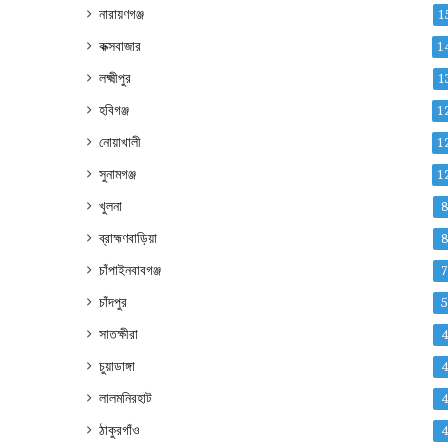
নারায়ণগঞ্জ
1
কক্সবাজার
1
লক্ষ্মীপুর
1
হবিগঞ্জ
1
নোয়াখালী
1
সুনামগঞ্জ
1
খুলনা
ব্রাহ্মণবাড়িয়া
চাঁপাইনবাবগঞ্জ
চাঁদপুর
সাতক্ষীরা
চুয়াডাঙ্গা
লালমনিরহাট
ঠাকুরগাঁও