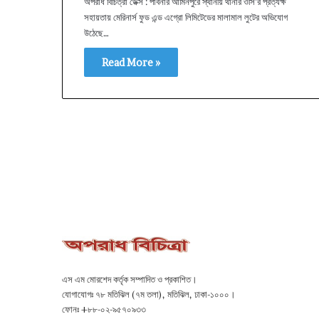
অপরাধ বিচিত্রা ডেক্স : পাবনার আমিনপুরে স্থানীয় থানার ওসি’র প্রত্যক্ষ
সহায়তায় মেরিনার্স ফুড এন্ড এগ্রো লিমিটেডের মালামাল লুটের অভিযোগ
উঠেছে…
Read More »
এস এম মোরশেদ কর্তৃক সম্পাদিত ও প্রকাশিত।
যোগাযোগঃ ৭৮ মতিঝিল (৭ম তলা), মতিঝিল, ঢাকা-১০০০।
ফোনঃ +৮৮-০২-৯৫৭০৯৩৩