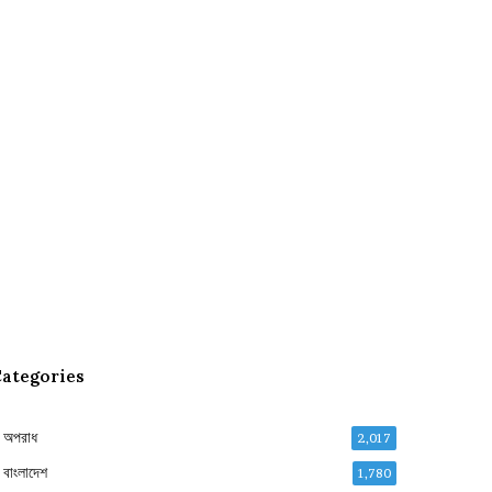
ategories
অপরাধ
2,017
বাংলাদেশ
1,780