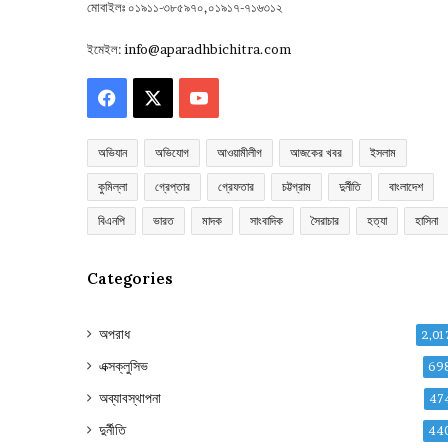
মোবাইলঃ ০১৯১১-৩৮৫৯৭০,০১৯১৭-৭১৬৩১২
ইমেইল:
info@aparadhbichitra.com
Facebook
X
YouTube
অভিযান
অভিযোগ
আওয়ামীলীগ
আজকের খবর
ইসলাম
কুমিল্লা
গ্রেপ্তার
গ্রেফতার
চট্টগ্রাম
দুর্নীতি
বাংলাদেশ
বিএনপি
ভারত
মাদক
সাংবাদিক
সৈরাচার
হত্যা
হাসিনা
Categories
অপরাধ
2,01
এক্সক্লুসিভ
69
অব্যাবস্থাপনা
47
দুর্নীতি
44