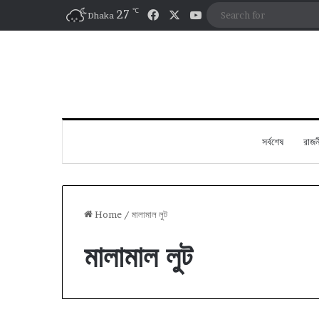
℃
Facebook
X
YouTube
27
Dhaka
সর্বশেষ
রাজন
Home
/
মালামাল লুট
মালামাল লুট