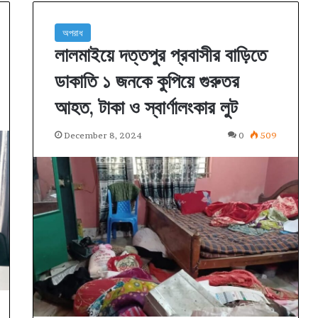
অপরাধ
লালমাইয়ে দত্তপুর প্রবাসীর বাড়িতে
ডাকাতি ১ জনকে কুপিয়ে গুরুতর
আহত, টাকা ও স্বার্ণালংকার লুট
December 8, 2024
0
509