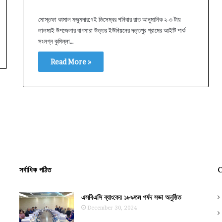
মোস্তফা কামাল মজুমদার:৭ই ডিসেম্বর শনিবার রাত আনুমানিক ২-৩ টায়
লালমাই উপজেলার বাগমারা উত্তর ইউনিয়নের দত্তপুর গ্রামের আইটি পার্ক
সংলগ্ন কুমিল্লা…
Read More »
সর্বাধিক পঠিত
C
এসবিএসি ব্যাংকের ১৮৯তম পর্ষদ সভা অনুষ্ঠিত
December 30, 2024