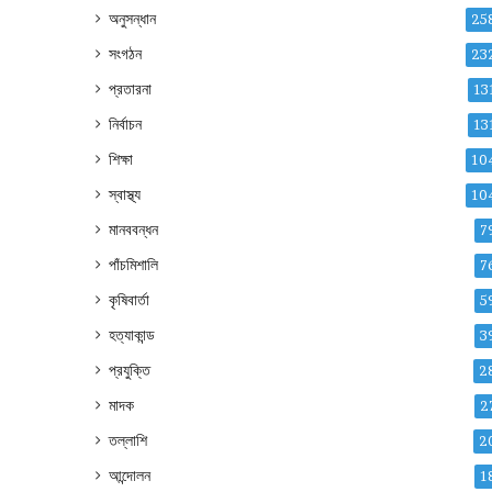
অনুসন্ধান
25
সংগঠন
23
প্রতারনা
13
নির্বাচন
13
শিক্ষা
10
স্বাস্থ্য
10
মানববন্ধন
7
পাঁচমিশালি
7
কৃষিবার্তা
5
হত্যাকান্ড
3
প্রযুক্তি
2
মাদক
2
তল্লাশি
2
আন্দোলন
1