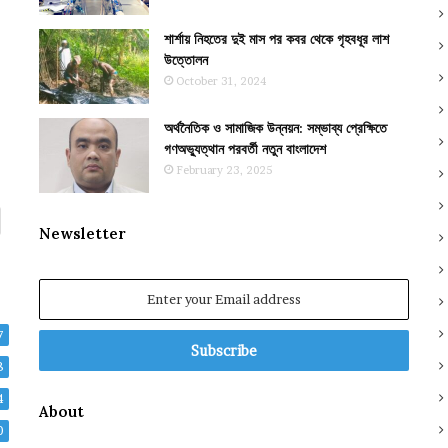
শার্শায় নিহতের দুই মাস পর কবর থেকে গৃহবধূর লাশ
উত্তোলন
October 31, 2024
অর্থনৈতিক ও সামাজিক উন্নয়ন: সম্ভাব্য প্রেক্ষিতে
গণঅভ্যুত্থান পরবর্তী নতুন বাংলাদেশ
February 23, 2025
Newsletter
Enter
your
Email
7
address
8
4
About
0