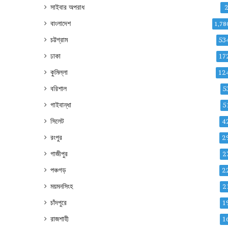
সাইবার অপরাধ
বাংলাদেশ
1,78
চট্টগ্রাম
53
ঢাকা
17
কুমিল্লা
12
বরিশাল
5
গাইবান্ধা
5
সিলেট
4
রংপুর
2
গাজীপুর
2
পঞ্চগড়
2
ময়মনসিংহ
2
চাঁদপুরে
1
রাজশাহী
1