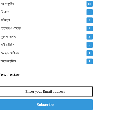
সড়ক দূর্ঘটনা
18
ফিচারড
8
ফরিদপুর
8
ইতিহাস ও ঐতিহ্য
7
যুদ্ধ ও সংঘাত
3
লাইফস্টাইল
2
ভোক্তা অধিকার
1
তথ্যপ্রযুক্তি
1
ewsletter
nter
our
mail
ddress