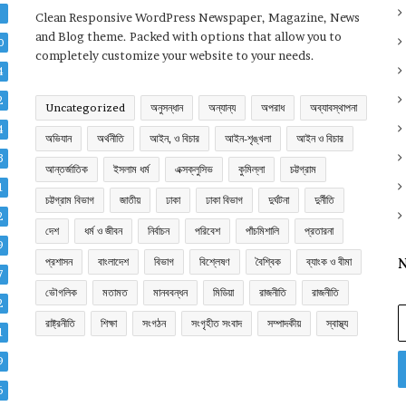
2
Clean Responsive WordPress Newspaper, Magazine, News
and Blog theme. Packed with options that allow you to
0
completely customize your website to your needs.
4
2
Uncategorized
অনুসন্ধান
অন্যান্য
অপরাধ
অব্যাবস্থাপনা
4
অভিযান
অর্থনীতি
আইন, ও বিচার
আইন-শৃঙ্খলা
আইন ও বিচার
3
আন্তর্জাতিক
ইসলাম ধর্ম
এক্সক্লুসিভ
কুমিল্লা
চট্টগ্রাম
1
চট্টগ্রাম বিভাগ
জাতীয়
ঢাকা
ঢাকা বিভাগ
দুর্ঘটনা
দুর্নীতি
2
দেশ
ধর্ম ও জীবন
নির্বাচন
পরিবেশ
পাঁচমিশালি
প্রতারনা
9
প্রশাসন
বাংলাদেশ
বিভাগ
বিশ্লেষণ
বৈশ্বিক
ব্যাংক ও বীমা
N
7
ভৌগলিক
মতামত
মানববন্ধন
মিডিয়া
রাজনীতি
রাজনীতি
2
E
রাষ্ট্রনীতি
শিক্ষা
সংগঠন
সংগৃহীত সংবাদ
সম্পাদকীয়
স্বাস্থ্য
y
1
E
9
a
6