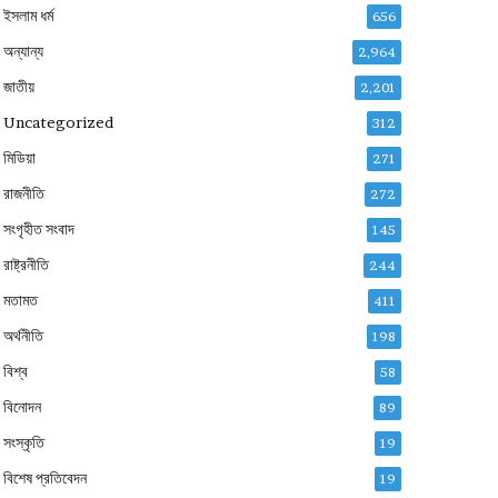
ইসলাম ধর্ম
656
অন্যান্য
2,964
জাতীয়
2,201
Uncategorized
312
মিডিয়া
271
রাজনীতি
272
সংগৃহীত সংবাদ
145
রাষ্ট্রনীতি
244
মতামত
411
অর্থনীতি
198
বিশ্ব
58
বিনোদন
89
সংস্কৃতি
19
বিশেষ প্রতিবেদন
19