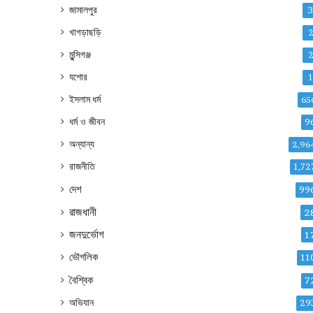
জামালপুর
খাগড়াছড়ি
মুন্সিগঞ্জ
যশোর
ইসলাম ধর্ম
65
ধর্ম ও জীবন
9
অন্যান্য
2,96
রাজনীতি
1,72
দেশ
99
রাজধানী
2
জনদুর্ভোগ
1
ভৌগলিক
11
বৈশ্বিক
7
অভিযান
29