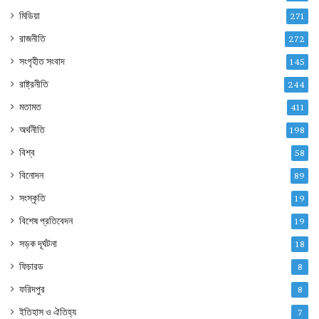
মিডিয়া
271
রাজনীতি
272
সংগৃহীত সংবাদ
145
রাষ্ট্রনীতি
244
মতামত
411
অর্থনীতি
198
বিশ্ব
58
বিনোদন
89
সংস্কৃতি
19
বিশেষ প্রতিবেদন
19
সড়ক দূর্ঘটনা
18
ফিচারড
8
ফরিদপুর
8
ইতিহাস ও ঐতিহ্য
7