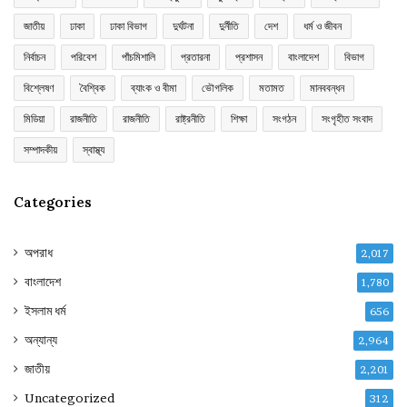
জাতীয়
ঢাকা
ঢাকা বিভাগ
দুর্ঘটনা
দুর্নীতি
দেশ
ধর্ম ও জীবন
নির্বাচন
পরিবেশ
পাঁচমিশালি
প্রতারনা
প্রশাসন
বাংলাদেশ
বিভাগ
বিশ্লেষণ
বৈশ্বিক
ব্যাংক ও বীমা
ভৌগলিক
মতামত
মানববন্ধন
মিডিয়া
রাজনীতি
রাজনীতি
রাষ্ট্রনীতি
শিক্ষা
সংগঠন
সংগৃহীত সংবাদ
সম্পাদকীয়
স্বাস্থ্য
Categories
অপরাধ
2,017
বাংলাদেশ
1,780
ইসলাম ধর্ম
656
অন্যান্য
2,964
জাতীয়
2,201
Uncategorized
312