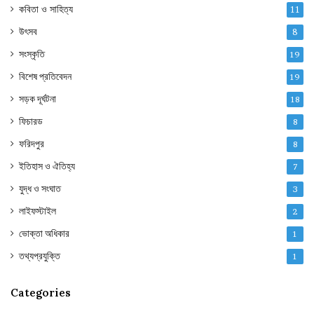
কবিতা ও সাহিত্য
11
উৎসব
8
সংস্কৃতি
19
বিশেষ প্রতিবেদন
19
সড়ক দূর্ঘটনা
18
ফিচারড
8
ফরিদপুর
8
ইতিহাস ও ঐতিহ্য
7
যুদ্ধ ও সংঘাত
3
লাইফস্টাইল
2
ভোক্তা অধিকার
1
তথ্যপ্রযুক্তি
1
Categories