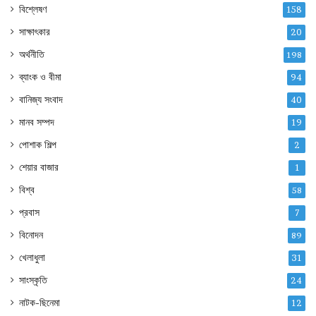
বিশ্লেষণ
158
সাক্ষাৎকার
20
অর্থনীতি
198
ব্যাংক ও বীমা
94
বানিজ্য সংবাদ
40
মানব সম্পদ
19
পোশাক শিল্প
2
শেয়ার বাজার
1
বিশ্ব
58
প্রবাস
7
বিনোদন
89
খেলাধুলা
31
সাংস্কৃতি
24
নাটক-ছিনেমা
12