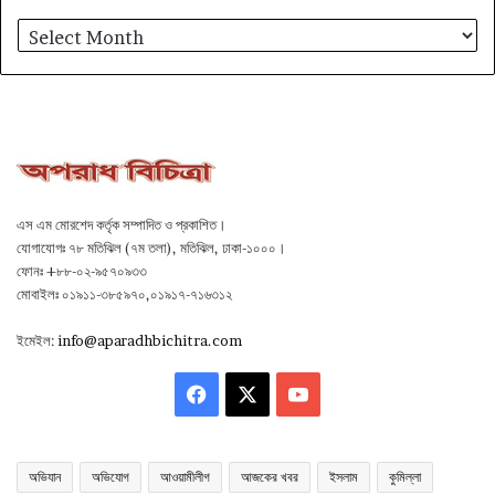
আর্কাইভ
এস এম মোরশেদ কর্তৃক সম্পাদিত ও প্রকাশিত।
যোগাযোগঃ ৭৮ মতিঝিল (৭ম তলা), মতিঝিল, ঢাকা-১০০০।
ফোনঃ +৮৮-০২-৯৫৭০৯৩৩
মোবাইলঃ ০১৯১১-৩৮৫৯৭০,০১৯১৭-৭১৬৩১২
ইমেইল:
info@aparadhbichitra.com
Facebook
X
YouTube
অভিযান
অভিযোগ
আওয়ামীলীগ
আজকের খবর
ইসলাম
কুমিল্লা