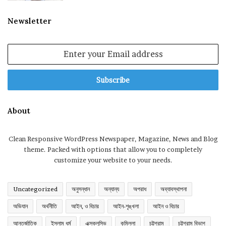
Newsletter
Enter
your
Email
address
About
Clean Responsive WordPress Newspaper, Magazine, News and Blog
theme. Packed with options that allow you to completely
customize your website to your needs.
Uncategorized
অনুসন্ধান
অন্যান্য
অপরাধ
অব্যাবস্থাপনা
অভিযান
অর্থনীতি
আইন, ও বিচার
আইন-শৃঙ্খলা
আইন ও বিচার
আন্তর্জাতিক
ইসলাম ধর্ম
এক্সক্লুসিভ
কুমিল্লা
চট্টগ্রাম
চট্টগ্রাম বিভাগ