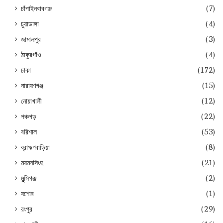
চাঁপাইনবাবগঞ্জ
(7)
চুয়াডাঙ্গা
(4)
জামালপুর
(3)
ঠাকুরগাঁও
(4)
ঢাকা
(172)
নারায়ণগঞ্জ
(15)
নোয়াখালী
(12)
পঞ্চগড়
(22)
বরিশাল
(53)
ব্রাহ্মণবাড়িয়া
(8)
ময়মনসিংহ
(21)
মুন্সিগঞ্জ
(2)
যশোর
(1)
রংপুর
(29)