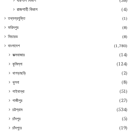
বরিশাল বিভাগ
(38)
রাজশাহী বিভাগ
(4)
তথ্যপ্রযুক্তি
(1)
ফরিদপুর
(8)
ফিচারড
(8)
বাংলাদেশ
(1,780)
কক্সবাজার
(14)
কুমিল্লা
(124)
খাগড়াছড়ি
(2)
খুলনা
(8)
গাইবান্ধা
(51)
গাজীপুর
(27)
চট্টগ্রাম
(534)
চাঁদপুর
(5)
চাঁদপুরে
(19)