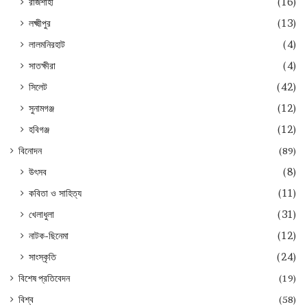
রাজশাহী
(16)
লক্ষ্মীপুর
(13)
লালমনিরহাট
(4)
সাতক্ষীরা
(4)
সিলেট
(42)
সুনামগঞ্জ
(12)
হবিগঞ্জ
(12)
বিনোদন
(89)
উৎসব
(8)
কবিতা ও সাহিত্য
(11)
খেলাধুলা
(31)
নাটক-ছিনেমা
(12)
সাংস্কৃতি
(24)
বিশেষ প্রতিবেদন
(19)
বিশ্ব
(58)