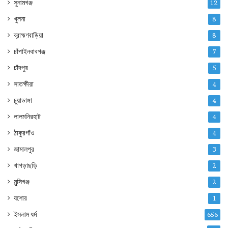
সুনামগঞ্জ
12
খুলনা
8
ব্রাহ্মণবাড়িয়া
8
চাঁপাইনবাবগঞ্জ
7
চাঁদপুর
5
সাতক্ষীরা
4
চুয়াডাঙ্গা
4
লালমনিরহাট
4
ঠাকুরগাঁও
4
জামালপুর
3
খাগড়াছড়ি
2
মুন্সিগঞ্জ
2
যশোর
1
ইসলাম ধর্ম
656