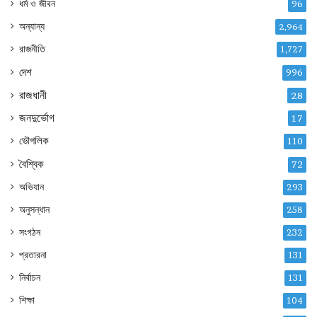
ধর্ম ও জীবন
96
অন্যান্য
2,964
রাজনীতি
1,727
দেশ
996
রাজধানী
28
জনদুর্ভোগ
17
ভৌগলিক
110
বৈশ্বিক
72
অভিযান
293
অনুসন্ধান
258
সংগঠন
232
প্রতারনা
131
নির্বাচন
131
শিক্ষা
104