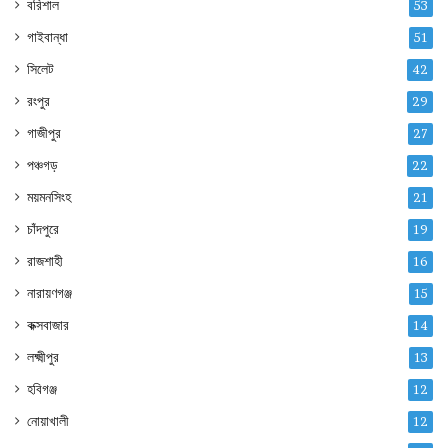
বরিশাল
53
গাইবান্ধা
51
সিলেট
42
রংপুর
29
গাজীপুর
27
পঞ্চগড়
22
ময়মনসিংহ
21
চাঁদপুরে
19
রাজশাহী
16
নারায়ণগঞ্জ
15
কক্সবাজার
14
লক্ষ্মীপুর
13
হবিগঞ্জ
12
নোয়াখালী
12