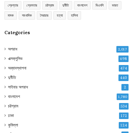
গ্রেপ্তার
গ্রেফতার
চট্টগ্রাম
দুর্নীতি
বাংলাদেশ
বিএনপি
ভারত
মাদক
সাংবাদিক
সৈরাচার
হত্যা
হাসিনা
Categories
অপরাধ
2,017
এক্সক্লুসিভ
698
অব্যাবস্থাপনা
474
দুর্নীতি
440
সাইবার অপরাধ
2
বাংলাদেশ
1,780
চট্টগ্রাম
534
ঢাকা
172
কুমিল্লা
124