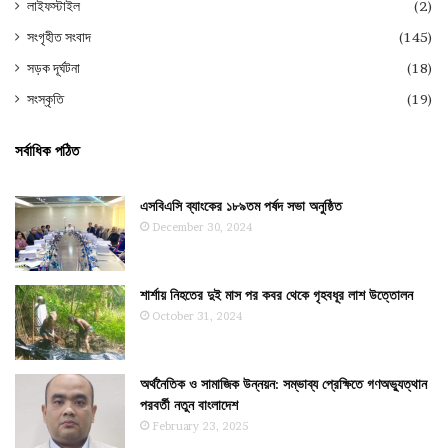
লাইফস্টাইল
(2)
সংগৃহীত সংবাদ
(145)
সড়ক দূর্ঘটনা
(18)
সংস্কৃতি
(19)
সর্বাধিক পঠিত
এসবিএসি ব্যাংকের ১৮৯তম পর্ষদ সভা অনুষ্ঠিত
December 30, 2024
শার্শায় নিহতের দুই মাস পর কবর থেকে গৃহবধূর লাশ উত্তোলন
October 31, 2024
অর্থনৈতিক ও সামাজিক উন্নয়ন: সম্ভাব্য প্রেক্ষিতে গণঅভ্যুত্থান
পরবর্তী নতুন বাংলাদেশ
February 23, 2025