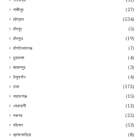
গাইবান্ধা
(51)
গাজীপুর
(27)
চট্টগ্রাম
(534)
চাঁদপুর
(5)
চাঁদপুরে
(19)
চাঁপাইনবাবগঞ্জ
(7)
চুয়াডাঙ্গা
(4)
জামালপুর
(3)
ঠাকুরগাঁও
(4)
ঢাকা
(172)
নারায়ণগঞ্জ
(15)
নোয়াখালী
(12)
পঞ্চগড়
(22)
বরিশাল
(53)
ব্রাহ্মণবাড়িয়া
(8)