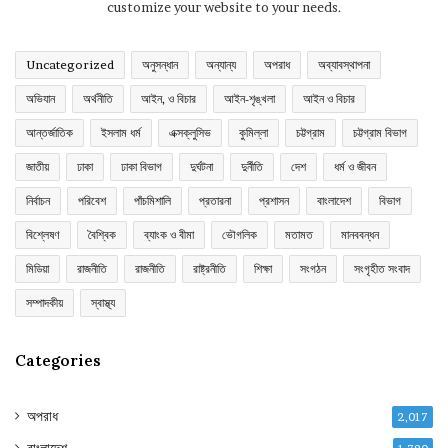
customize your website to your needs.
Uncategorized
অনুসন্ধান
অন্যান্য
অপরাধ
অব্যাবস্থাপনা
অভিযান
অর্থনীতি
আইন, ও বিচার
আইন-শৃঙ্খলা
আইন ও বিচার
আন্তর্জাতিক
ইসলাম ধর্ম
এক্সক্লুসিভ
কুমিল্লা
চট্টগ্রাম
চট্টগ্রাম বিভাগ
জাতীয়
ঢাকা
ঢাকা বিভাগ
দুর্ঘটনা
দুর্নীতি
দেশ
ধর্ম ও জীবন
নির্বাচন
পরিবেশ
পাঁচমিশালি
প্রতারনা
প্রশাসন
বাংলাদেশ
বিভাগ
বিশ্লেষণ
বৈশ্বিক
ব্যাংক ও বীমা
ভৌগলিক
মতামত
মানববন্ধন
মিডিয়া
রাজনীতি
রাজনীতি
রাষ্ট্রনীতি
শিক্ষা
সংগঠন
সংগৃহীত সংবাদ
সম্পাদকীয়
স্বাস্থ্য
Categories
অপরাধ
2,017