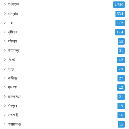
বাংলাদেশ
1,780
চট্টগ্রাম
534
ঢাকা
172
কুমিল্লা
124
বরিশাল
53
গাইবান্ধা
51
সিলেট
42
রংপুর
29
গাজীপুর
27
পঞ্চগড়
22
ময়মনসিংহ
21
চাঁদপুরে
19
রাজশাহী
16
নারায়ণগঞ্জ
15