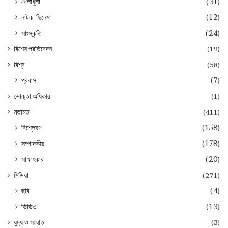
খেলাধুলা
(31)
নাটক-ছিনেমা
(12)
সাংস্কৃতি
(24)
বিশেষ প্রতিবেদন
(19)
বিশ্ব
(58)
প্রবাস
(7)
ভোক্তা অধিকার
(1)
মতামত
(411)
বিশ্লেষণ
(158)
সম্পাদকীয়
(178)
সাক্ষাৎকার
(20)
মিডিয়া
(271)
ছবি
(4)
ভিডিও
(13)
যুদ্ধ ও সংঘাত
(3)