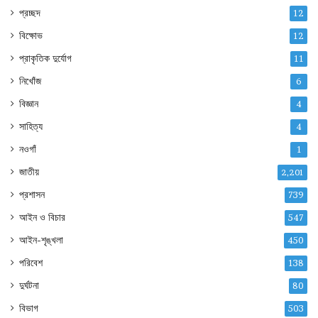
প্রচ্ছদ
12
বিক্ষোভ
12
প্রাকৃতিক দুর্যোগ
11
নিখোঁজ
6
বিজ্ঞান
4
সাহিত্য
4
নওগাঁ
1
জাতীয়
2,201
প্রশাসন
739
আইন ও বিচার
547
আইন-শৃঙ্খলা
450
পরিবেশ
138
দুর্ঘটনা
80
বিভাগ
503