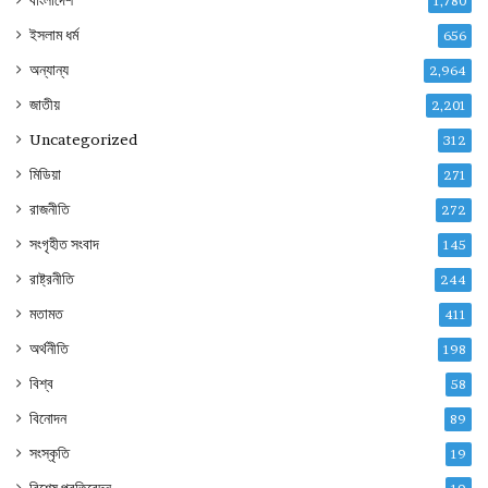
বাংলাদেশ
1,780
ইসলাম ধর্ম
656
অন্যান্য
2,964
জাতীয়
2,201
Uncategorized
312
মিডিয়া
271
রাজনীতি
272
সংগৃহীত সংবাদ
145
রাষ্ট্রনীতি
244
মতামত
411
অর্থনীতি
198
বিশ্ব
58
বিনোদন
89
সংস্কৃতি
19