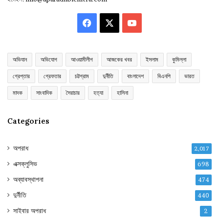
Facebook
X
YouTube
অভিযান
অভিযোগ
আওয়ামীলীগ
আজকের খবর
ইসলাম
কুমিল্লা
গ্রেপ্তার
গ্রেফতার
চট্টগ্রাম
দুর্নীতি
বাংলাদেশ
বিএনপি
ভারত
মাদক
সাংবাদিক
সৈরাচার
হত্যা
হাসিনা
Categories
অপরাধ
2,017
এক্সক্লুসিভ
698
অব্যাবস্থাপনা
474
দুর্নীতি
440
সাইবার অপরাধ
2