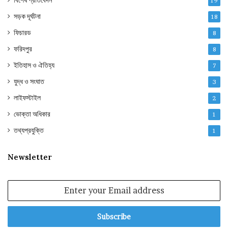
বিশেষ প্রতিবেদন
19
সড়ক দূর্ঘটনা
18
ফিচারড
8
ফরিদপুর
8
ইতিহাস ও ঐতিহ্য
7
যুদ্ধ ও সংঘাত
3
লাইফস্টাইল
2
ভোক্তা অধিকার
1
তথ্যপ্রযুক্তি
1
Newsletter
Enter
your
Email
address