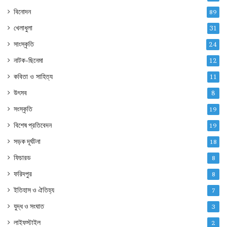
বিনোদন
89
খেলাধুলা
31
সাংস্কৃতি
24
নাটক-ছিনেমা
12
কবিতা ও সাহিত্য
11
উৎসব
8
সংস্কৃতি
19
বিশেষ প্রতিবেদন
19
সড়ক দূর্ঘটনা
18
ফিচারড
8
ফরিদপুর
8
ইতিহাস ও ঐতিহ্য
7
যুদ্ধ ও সংঘাত
3
লাইফস্টাইল
2