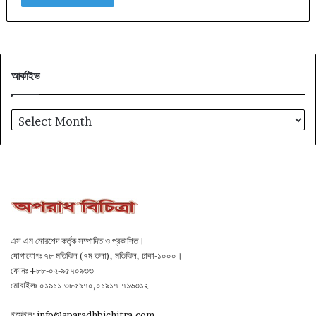
আর্কাইভ
আর্কাইভ
এস এম মোরশেদ কর্তৃক সম্পাদিত ও প্রকাশিত।
যোগাযোগঃ ৭৮ মতিঝিল (৭ম তলা), মতিঝিল, ঢাকা-১০০০।
ফোনঃ +৮৮-০২-৯৫৭০৯৩৩
মোবাইলঃ ০১৯১১-৩৮৫৯৭০,০১৯১৭-৭১৬৩১২
ইমেইল:
info@aparadhbichitra.com