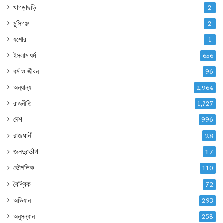
খাগড়াছড়ি
2
মুন্সিগঞ্জ
2
যশোর
1
ইসলাম ধর্ম
656
ধর্ম ও জীবন
96
অন্যান্য
2,964
রাজনীতি
1,727
দেশ
996
রাজধানী
28
জনদুর্ভোগ
17
ভৌগলিক
110
বৈশ্বিক
72
অভিযান
293
অনুসন্ধান
258