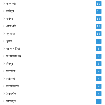
কক্সবাজার
14
লক্ষ্মীপুর
13
হবিগঞ্জ
12
নোয়াখালী
12
সুনামগঞ্জ
12
খুলনা
8
ব্রাহ্মণবাড়িয়া
8
চাঁপাইনবাবগঞ্জ
7
চাঁদপুর
5
সাতক্ষীরা
4
চুয়াডাঙ্গা
4
লালমনিরহাট
4
ঠাকুরগাঁও
4
জামালপুর
3