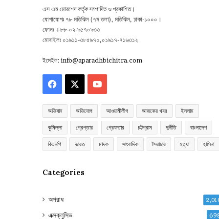
এস এম মোরশেদ কর্তৃক সম্পাদিত ও প্রকাশিত।
যোগাযোগঃ ৭৮ মতিঝিল (৭ম তলা), মতিঝিল, ঢাকা-১০০০।
ফোনঃ +৮৮-০২-৯৫৭০৯৩৩
মোবাইলঃ ০১৯১১-৩৮৫৯৭০,০১৯১৭-৭১৬৩১২
ইমেইল:
info@aparadhbichitra.com
Facebook
X
YouTube
অভিযান
অভিযোগ
আওয়ামীলীগ
আজকের খবর
ইসলাম
কুমিল্লা
গ্রেপ্তার
গ্রেফতার
চট্টগ্রাম
দুর্নীতি
বাংলাদেশ
বিএনপি
ভারত
মাদক
সাংবাদিক
সৈরাচার
হত্যা
হাসিনা
Categories
অপরাধ
2,01
এক্সক্লুসিভ
69