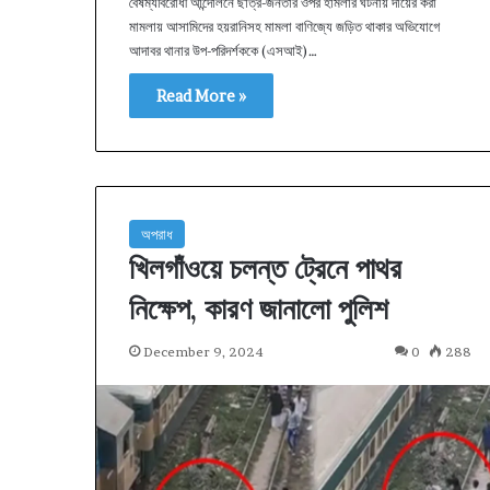
বৈষম্যবিরোধী আন্দোলনে ছাত্র-জনতার ওপর হামলার ঘটনায় দায়ের করা
মামলায় আসামিদের হয়রানিসহ মামলা বাণিজ্যে জড়িত থাকার অভিযোগে
আদাবর থানার উপ-পরিদর্শককে (এসআই)…
Read More »
অপরাধ
খিলগাঁওয়ে চলন্ত ট্রেনে পাথর
নিক্ষেপ, কারণ জানালো পুলিশ
December 9, 2024
0
288