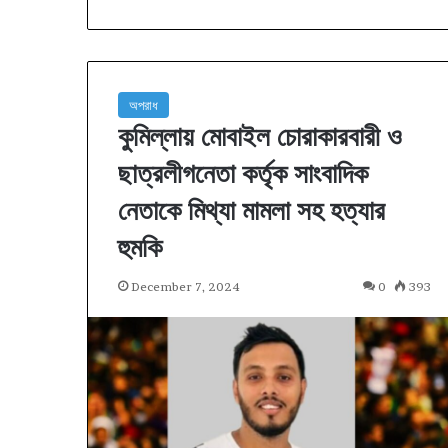
অপরাধ
কুমিল্লায় মোবাইল চোরাকারবারী ও
ছাত্রলীগনেতা কর্তৃক সাংবাদিক
নেতাকে মিথ্যা মামলা সহ হত্যার
হুমকি
December 7, 2024
0
393