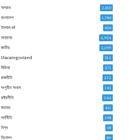
অপরাধ
2,010
বাংলাদেশ
1,780
ইসলাম ধর্ম
656
অন্যান্য
2,934
জাতীয়
2,199
Uncategorized
312
মিডিয়া
271
রাজনীতি
272
সংগৃহীত সংবাদ
145
রাষ্ট্রনীতি
244
মতামত
411
অর্থনীতি
198
বিশ্ব
58
বিনোদন
89