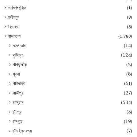
তথ্যপ্রযুক্তি
(1)
ফরিদপুর
(8)
ফিচারড
(8)
বাংলাদেশ
(1,780)
কক্সবাজার
(14)
কুমিল্লা
(124)
খাগড়াছড়ি
(2)
খুলনা
(8)
গাইবান্ধা
(51)
গাজীপুর
(27)
চট্টগ্রাম
(534)
চাঁদপুর
(5)
চাঁদপুরে
(19)
চাঁপাইনবাবগঞ্জ
(7)