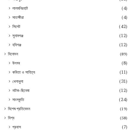
লালমনিরহাট
(4)
সাতক্ষীরা
(4)
সিলেট
(42)
সুনামগঞ্জ
(12)
হবিগঞ্জ
(12)
বিনোদন
(89)
উৎসব
(8)
কবিতা ও সাহিত্য
(11)
খেলাধুলা
(31)
নাটক-ছিনেমা
(12)
সাংস্কৃতি
(24)
বিশেষ প্রতিবেদন
(19)
বিশ্ব
(58)
প্রবাস
(7)