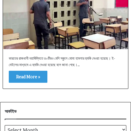
ভারতের রাজধানী নয়াদিল্লিতে ৪০টিরও বেশি স্কুলে বোমা হামলার হুমকি দেওয়া হয়েছে। ই-
মেইলের মাধ্যমে এ হুমকি দেওয়া হয়েছে বলে জানা গেছে।…
Read More »
আর্কাইভ
আর্কাইভ