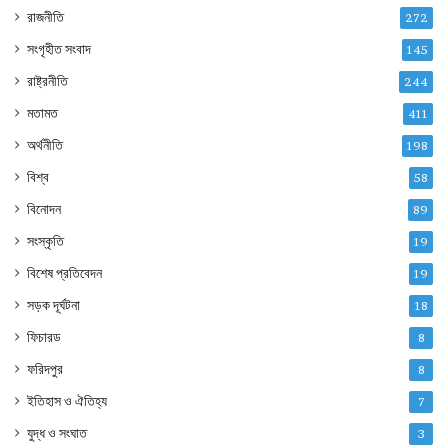
রাজনীতি
272
সংগৃহীত সংবাদ
145
রাষ্ট্রনীতি
244
মতামত
411
অর্থনীতি
198
বিশ্ব
58
বিনোদন
89
সংস্কৃতি
19
বিশেষ প্রতিবেদন
19
সড়ক দূর্ঘটনা
18
ফিচারড
8
ফরিদপুর
8
ইতিহাস ও ঐতিহ্য
7
যুদ্ধ ও সংঘাত
3