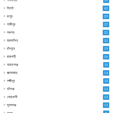
গাইবান্ধা
51
সিলেট
42
রংপুর
29
গাজীপুর
27
পঞ্চগড়
22
ময়মনসিংহ
21
চাঁদপুরে
19
রাজশাহী
16
নারায়ণগঞ্জ
15
কক্সবাজার
14
লক্ষ্মীপুর
13
হবিগঞ্জ
12
নোয়াখালী
12
সুনামগঞ্জ
12