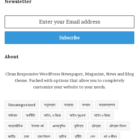
Newsletter
Enter
your
Email
address
About
Clean Responsive WordPress Newspaper, Magazine, News and Blog
theme. Packed with options that allow you to completely
customize your website to your needs.
Uncategorized
অনুসন্ধান
অন্যান্য
অপরাধ
অব্যাবস্থাপনা
অভিযান
অর্থনীতি
আইন, ও বিচার
আইন-শৃঙ্খলা
আইন ও বিচার
আন্তর্জাতিক
ইসলাম ধর্ম
এক্সক্লুসিভ
কুমিল্লা
চট্টগ্রাম
চট্টগ্রাম বিভাগ
জাতীয়
ঢাকা
ঢাকা বিভাগ
দুর্ঘটনা
দুর্নীতি
দেশ
ধর্ম ও জীবন