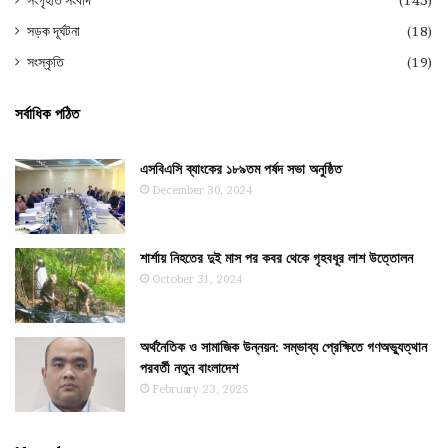
সংগৃহীত সংবাদ
(145)
সড়ক দূর্ঘটনা
(18)
সংস্কৃতি
(19)
সর্বাধিক পঠিত
এসবিএসি ব্যাংকের ১৮৯তম পর্ষদ সভা অনুষ্ঠিত
December 30, 2024
শার্শায় নিহতের দুই মাস পর কবর থেকে গৃহবধূর লাশ উত্তোলন
October 31, 2024
অর্থনৈতিক ও সামাজিক উন্নয়ন: সম্ভাব্য প্রেক্ষিতে গণঅভ্যুত্থান
পরবর্তী নতুন বাংলাদেশ
February 23, 2025