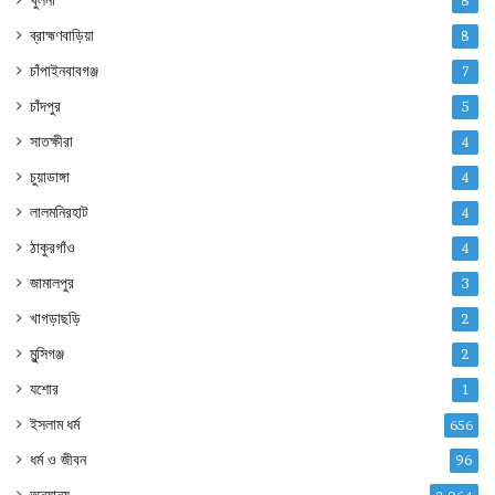
খুলনা
8
ব্রাহ্মণবাড়িয়া
8
চাঁপাইনবাবগঞ্জ
7
চাঁদপুর
5
সাতক্ষীরা
4
চুয়াডাঙ্গা
4
লালমনিরহাট
4
ঠাকুরগাঁও
4
জামালপুর
3
খাগড়াছড়ি
2
মুন্সিগঞ্জ
2
যশোর
1
ইসলাম ধর্ম
656
ধর্ম ও জীবন
96