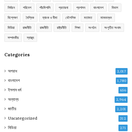
নির্বাচন
পরিবেশ
পাঁচমিশালি
প্রতারনা
প্রশাসন
বাংলাদেশ
বিভাগ
বিশ্লেষণ
বৈশ্বিক
ব্যাংক ও বীমা
ভৌগলিক
মতামত
মানববন্ধন
মিডিয়া
রাজনীতি
রাজনীতি
রাষ্ট্রনীতি
শিক্ষা
সংগঠন
সংগৃহীত সংবাদ
সম্পাদকীয়
স্বাস্থ্য
Categories
অপরাধ
2,017
বাংলাদেশ
1,780
ইসলাম ধর্ম
656
অন্যান্য
2,964
জাতীয়
2,201
Uncategorized
312
মিডিয়া
271