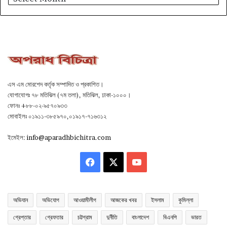
এস এম মোরশেদ কর্তৃক সম্পাদিত ও প্রকাশিত।
যোগাযোগঃ ৭৮ মতিঝিল (৭ম তলা), মতিঝিল, ঢাকা-১০০০।
ফোনঃ +৮৮-০২-৯৫৭০৯৩৩
মোবাইলঃ ০১৯১১-৩৮৫৯৭০,০১৯১৭-৭১৬৩১২
ইমেইল:
info@aparadhbichitra.com
Facebook
X
YouTube
অভিযান
অভিযোগ
আওয়ামীলীগ
আজকের খবর
ইসলাম
কুমিল্লা
গ্রেপ্তার
গ্রেফতার
চট্টগ্রাম
দুর্নীতি
বাংলাদেশ
বিএনপি
ভারত