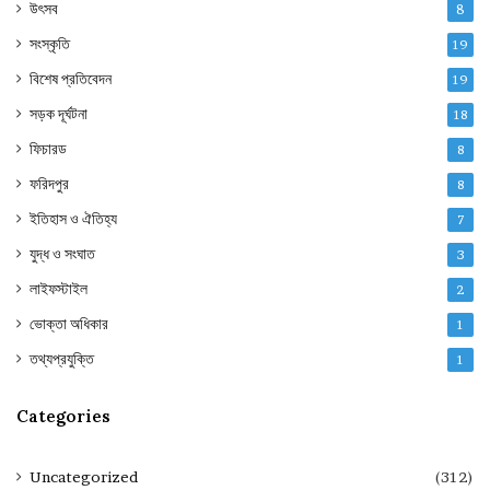
উৎসব
8
সংস্কৃতি
19
বিশেষ প্রতিবেদন
19
সড়ক দূর্ঘটনা
18
ফিচারড
8
ফরিদপুর
8
ইতিহাস ও ঐতিহ্য
7
যুদ্ধ ও সংঘাত
3
লাইফস্টাইল
2
ভোক্তা অধিকার
1
তথ্যপ্রযুক্তি
1
Categories
Uncategorized
(312)