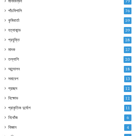
মানববন্ধন
79
পাঁচমিশালি
76
কৃষিবার্তা
59
হত্যাকান্ড
39
প্রযুক্তি
28
মাদক
27
তল্লাশি
20
আন্দোলন
18
সমাবেশ
13
প্রচ্ছদ
12
বিক্ষোভ
12
প্রাকৃতিক দুর্যোগ
11
নিখোঁজ
6
বিজ্ঞান
4