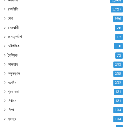
অন্যান্য
2,964
রাজনীতি
1,727
দেশ
996
রাজধানী
28
জনদুর্ভোগ
17
ভৌগলিক
110
বৈশ্বিক
72
অভিযান
293
অনুসন্ধান
258
সংগঠন
232
প্রতারনা
131
নির্বাচন
131
শিক্ষা
104
স্বাস্থ্য
104