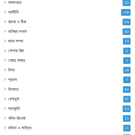
সাক্ষাৎকার
20
অর্থনীতি
198
ব্যাংক ও বীমা
94
বানিজ্য সংবাদ
40
মানব সম্পদ
19
পোশাক শিল্প
2
শেয়ার বাজার
1
বিশ্ব
58
প্রবাস
7
বিনোদন
89
খেলাধুলা
31
সাংস্কৃতি
24
নাটক-ছিনেমা
12
কবিতা ও সাহিত্য
11