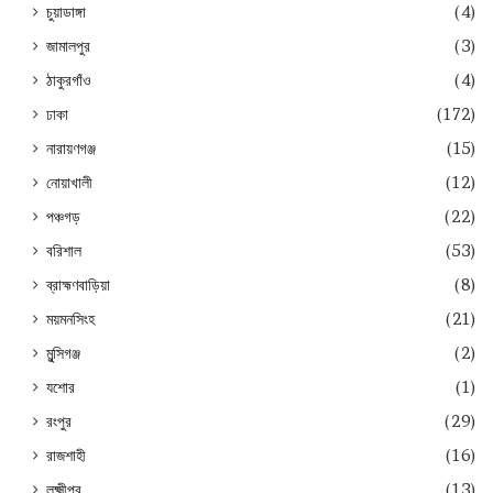
চুয়াডাঙ্গা
(4)
জামালপুর
(3)
ঠাকুরগাঁও
(4)
ঢাকা
(172)
নারায়ণগঞ্জ
(15)
নোয়াখালী
(12)
পঞ্চগড়
(22)
বরিশাল
(53)
ব্রাহ্মণবাড়িয়া
(8)
ময়মনসিংহ
(21)
মুন্সিগঞ্জ
(2)
যশোর
(1)
রংপুর
(29)
রাজশাহী
(16)
লক্ষ্মীপুর
(13)