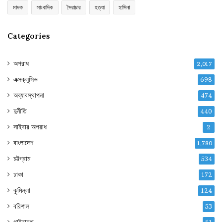
মাদক
সাংবাদিক
সৈরাচার
হত্যা
হাসিনা
Categories
অপরাধ
2,017
এক্সক্লুসিভ
698
অব্যাবস্থাপনা
474
দুর্নীতি
440
সাইবার অপরাধ
2
বাংলাদেশ
1,780
চট্টগ্রাম
534
ঢাকা
172
কুমিল্লা
124
বরিশাল
53