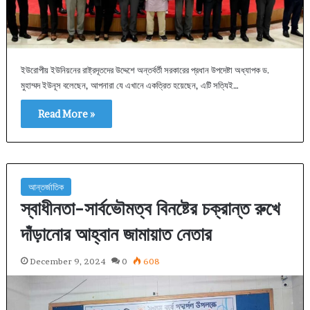
ইউরোপীয় ইউনিয়নের রাষ্ট্রদূতদের উদ্দেশে অন্তর্বর্তী সরকারের প্রধান উপদেষ্টা অধ্যাপক ড.
মুহাম্মদ ইউনূস বলেছেন, আপনারা যে এখানে একত্রিত হয়েছেন, এটি সত্যিই…
Read More »
আন্তর্জাতিক
স্বাধীনতা-সার্বভৌমত্ব বিনষ্টের চক্রান্ত রুখে
দাঁড়ানোর আহ্বান জামায়াত নেতার
December 9, 2024
0
608