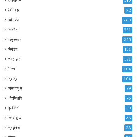
110
বৈশ্বিক
72
অভিযান
260
সংগঠন
231
অনুসন্ধান
225
নির্বাচন
131
প্রতারনা
121
শিক্ষা
104
স্বাস্থ্য
104
মানববন্ধন
79
পাঁচমিশালি
76
কৃষিবার্তা
59
হত্যাকান্ড
38
প্রযুক্তি
28