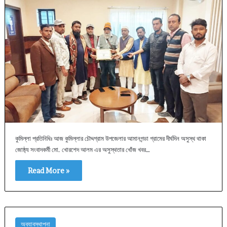
কুমিল্লা প্রতিনিধিঃ আজ কুমিল্লার চৌদ্দগ্রাম উপজেলার আমানগন্ডা গ্রামের দীর্ঘদিন অসুস্থ থাকা
জোষ্ঠ্য সংবাদকর্মী মো. খোরশেদ আলম এর অসুস্থতার খোঁজ খবর…
Read More »
অব্যাবস্থাপনা