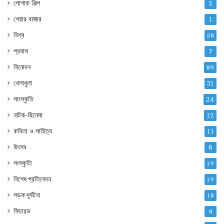
পোশাক শিল্প
2
শেয়ার বাজার
1
বিশ্ব
58
প্রবাস
7
বিনোদন
89
খেলাধুলা
31
সাংস্কৃতি
24
নাটক-ছিনেমা
12
কবিতা ও সাহিত্য
11
উৎসব
8
সংস্কৃতি
19
বিশেষ প্রতিবেদন
19
সড়ক দূর্ঘটনা
18
ফিচারড
8