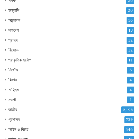
মাদক
26
তল্লাশি
20
আন্দোলন
16
সমাবেশ
13
প্রচ্ছদ
12
বিক্ষোভ
12
প্রাকৃতিক দুর্যোগ
11
নিখোঁজ
6
বিজ্ঞান
4
সাহিত্য
4
নওগাঁ
1
জাতীয়
2,198
প্রশাসন
739
আইন ও বিচার
546