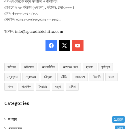
এস এম মোরশেদ কর্তৃক সম্পাদিত ও প্রকাশিত।
যোগাযোগঃ ৭৮ মতিঝিল (৭ম তলা), মতিঝিল, ঢাকা-১০০০।
ফোনঃ +৮৮-০২-৯৫৭০৯৩৩
মোবাইলঃ ০১৯১১-৩৮৫৯৭০,০১৯১৭-৭১৬৩১২
ইমেইল:
info@aparadhbichitra.com
Facebook
X
YouTube
অভিযান
অভিযোগ
আওয়ামীলীগ
আজকের খবর
ইসলাম
কুমিল্লা
গ্রেপ্তার
গ্রেফতার
চট্টগ্রাম
দুর্নীতি
বাংলাদেশ
বিএনপি
ভারত
মাদক
সাংবাদিক
সৈরাচার
হত্যা
হাসিনা
Categories
অপরাধ
2,009
এক্সক্লুসিভ
697