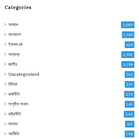
Categories
অপরাধ
2,009
বাংলাদেশ
1,780
ইসলাম ধর্ম
656
অন্যান্য
2,931
জাতীয়
2,198
Uncategorized
312
মিডিয়া
271
রাজনীতি
272
সংগৃহীত সংবাদ
145
রাষ্ট্রনীতি
244
মতামত
411
অর্থনীতি
198