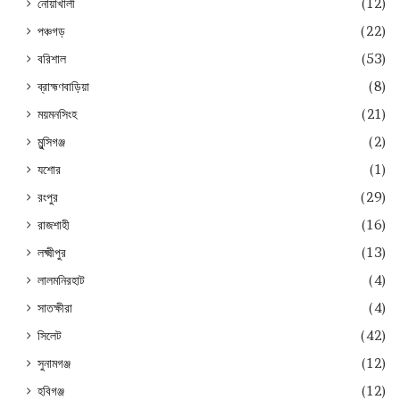
নোয়াখালী
(12)
পঞ্চগড়
(22)
বরিশাল
(53)
ব্রাহ্মণবাড়িয়া
(8)
ময়মনসিংহ
(21)
মুন্সিগঞ্জ
(2)
যশোর
(1)
রংপুর
(29)
রাজশাহী
(16)
লক্ষ্মীপুর
(13)
লালমনিরহাট
(4)
সাতক্ষীরা
(4)
সিলেট
(42)
সুনামগঞ্জ
(12)
হবিগঞ্জ
(12)