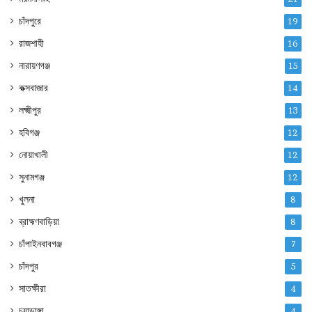
চাঁদপুরে
19
রাজশাহী
16
নারায়ণগঞ্জ
15
কক্সবাজার
14
লক্ষ্মীপুর
13
হবিগঞ্জ
12
নোয়াখালী
12
সুনামগঞ্জ
12
খুলনা
8
ব্রাহ্মণবাড়িয়া
8
চাঁপাইনবাবগঞ্জ
7
চাঁদপুর
5
সাতক্ষীরা
4
চুয়াডাঙ্গা
4