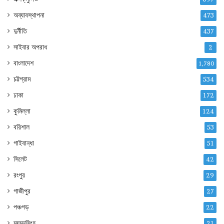
অব্যাবস্থাপনা
473
দুর্নীতি
437
সাইবার অপরাধ
2
বাংলাদেশ
1,780
চট্টগ্রাম
534
ঢাকা
172
কুমিল্লা
124
বরিশাল
53
গাইবান্ধা
51
সিলেট
42
রংপুর
29
গাজীপুর
27
পঞ্চগড়
22
ময়মনসিংহ
21