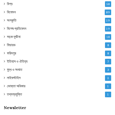
বিশ্ব
58
বিনোদন
89
সংস্কৃতি
19
বিশেষ প্রতিবেদন
19
সড়ক দূর্ঘটনা
18
ফিচারড
8
ফরিদপুর
8
ইতিহাস ও ঐতিহ্য
7
যুদ্ধ ও সংঘাত
3
লাইফস্টাইল
2
ভোক্তা অধিকার
1
তথ্যপ্রযুক্তি
1
Newsletter