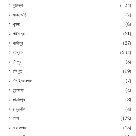
কুমিল্লা
(124)
খাগড়াছড়ি
(2)
খুলনা
(8)
গাইবান্ধা
(51)
গাজীপুর
(27)
চট্টগ্রাম
(534)
চাঁদপুর
(5)
চাঁদপুরে
(19)
চাঁপাইনবাবগঞ্জ
(7)
চুয়াডাঙ্গা
(4)
জামালপুর
(3)
ঠাকুরগাঁও
(4)
ঢাকা
(172)
নারায়ণগঞ্জ
(15)