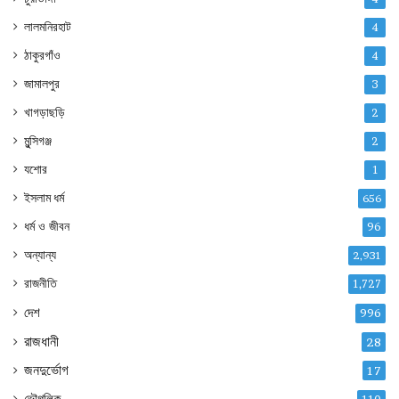
লালমনিরহাট
4
ঠাকুরগাঁও
4
জামালপুর
3
খাগড়াছড়ি
2
মুন্সিগঞ্জ
2
যশোর
1
ইসলাম ধর্ম
656
ধর্ম ও জীবন
96
অন্যান্য
2,931
রাজনীতি
1,727
দেশ
996
রাজধানী
28
জনদুর্ভোগ
17
ভৌগলিক