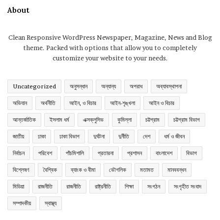
About
Clean Responsive WordPress Newspaper, Magazine, News and Blog
theme. Packed with options that allow you to completely
customize your website to your needs.
Uncategorized
অনুসন্ধান
অন্যান্য
অপরাধ
অব্যাবস্থাপনা
অভিযান
অর্থনীতি
আইন, ও বিচার
আইন-শৃঙ্খলা
আইন ও বিচার
আন্তর্জাতিক
ইসলাম ধর্ম
এক্সক্লুসিভ
কুমিল্লা
চট্টগ্রাম
চট্টগ্রাম বিভাগ
জাতীয়
ঢাকা
ঢাকা বিভাগ
দুর্ঘটনা
দুর্নীতি
দেশ
ধর্ম ও জীবন
নির্বাচন
পরিবেশ
পাঁচমিশালি
প্রতারনা
প্রশাসন
বাংলাদেশ
বিভাগ
বিশ্লেষণ
বৈশ্বিক
ব্যাংক ও বীমা
ভৌগলিক
মতামত
মানববন্ধন
মিডিয়া
রাজনীতি
রাজনীতি
রাষ্ট্রনীতি
শিক্ষা
সংগঠন
সংগৃহীত সংবাদ
সম্পাদকীয়
স্বাস্থ্য