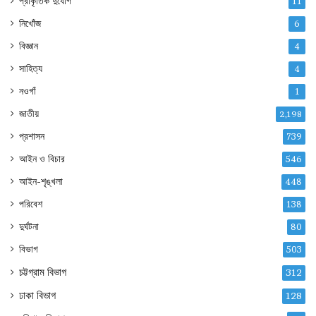
প্রাকৃতিক দুর্যোগ
11
নিখোঁজ
6
বিজ্ঞান
4
সাহিত্য
4
নওগাঁ
1
জাতীয়
2,198
প্রশাসন
739
আইন ও বিচার
546
আইন-শৃঙ্খলা
448
পরিবেশ
138
দুর্ঘটনা
80
বিভাগ
503
চট্টগ্রাম বিভাগ
312
ঢাকা বিভাগ
128