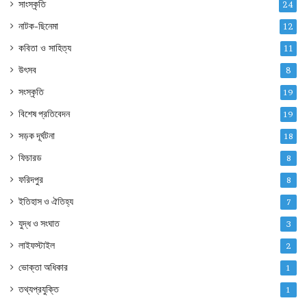
সাংস্কৃতি
24
নাটক-ছিনেমা
12
কবিতা ও সাহিত্য
11
উৎসব
8
সংস্কৃতি
19
বিশেষ প্রতিবেদন
19
সড়ক দূর্ঘটনা
18
ফিচারড
8
ফরিদপুর
8
ইতিহাস ও ঐতিহ্য
7
যুদ্ধ ও সংঘাত
3
লাইফস্টাইল
2
ভোক্তা অধিকার
1
তথ্যপ্রযুক্তি
1