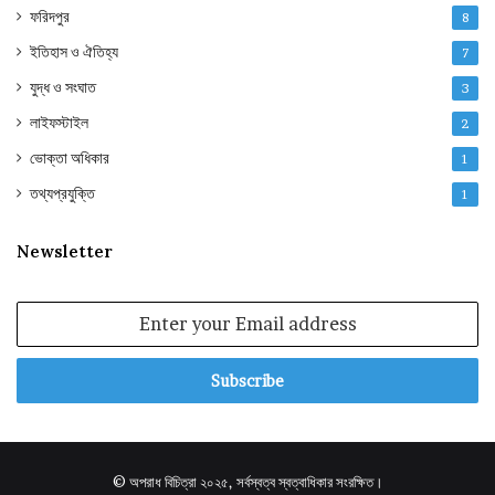
ফরিদপুর
8
ইতিহাস ও ঐতিহ্য
7
যুদ্ধ ও সংঘাত
3
লাইফস্টাইল
2
ভোক্তা অধিকার
1
তথ্যপ্রযুক্তি
1
Newsletter
Enter
your
Email
address
© অপরাধ বিচিত্রা ২০২৫, সর্বস্বত্ব স্বত্বাধিকার সংরক্ষিত।