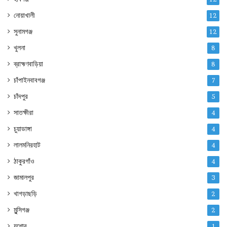
নোয়াখালী
12
সুনামগঞ্জ
12
খুলনা
8
ব্রাহ্মণবাড়িয়া
8
চাঁপাইনবাবগঞ্জ
7
চাঁদপুর
5
সাতক্ষীরা
4
চুয়াডাঙ্গা
4
লালমনিরহাট
4
ঠাকুরগাঁও
4
জামালপুর
3
খাগড়াছড়ি
2
মুন্সিগঞ্জ
2
যশোর
1