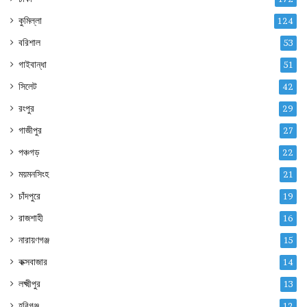
কুমিল্লা
124
বরিশাল
53
গাইবান্ধা
51
সিলেট
42
রংপুর
29
গাজীপুর
27
পঞ্চগড়
22
ময়মনসিংহ
21
চাঁদপুরে
19
রাজশাহী
16
নারায়ণগঞ্জ
15
কক্সবাজার
14
লক্ষ্মীপুর
13
হবিগঞ্জ
12