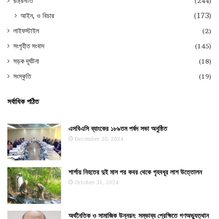
রাষ্ট্রনীতি
(244)
আইন, ও বিচার
(173)
লাইফস্টাইল
(2)
সংগৃহীত সংবাদ
(145)
সড়ক দূর্ঘটনা
(18)
সংস্কৃতি
(19)
সর্বাধিক পঠিত
এসবিএসি ব্যাংকের ১৮৯তম পর্ষদ সভা অনুষ্ঠিত
December 30, 2024
শার্শায় নিহতের দুই মাস পর কবর থেকে গৃহবধূর লাশ উত্তোলন
October 31, 2024
অর্থনৈতিক ও সামাজিক উন্নয়ন: সম্ভাব্য প্রেক্ষিতে গণঅভ্যুত্থান