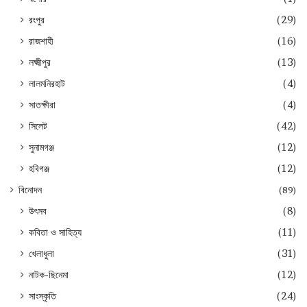
রংপুর
(29)
রাজশাহী
(16)
লক্ষ্মীপুর
(13)
লালমনিরহাট
(4)
সাতক্ষীরা
(4)
সিলেট
(42)
সুনামগঞ্জ
(12)
হবিগঞ্জ
(12)
বিনোদন
(89)
উৎসব
(8)
কবিতা ও সাহিত্য
(11)
খেলাধুলা
(31)
নাটক-ছিনেমা
(12)
সাংস্কৃতি
(24)