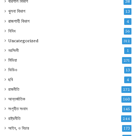
বরিশাল বিভাগ
38
খুলনা বিভাগ
13
রাজশাহী বিভাগ
4
বিবিধ
56
Uncategorized
312
নরসিংদী
1
মিডিয়া
271
ভিডিও
13
ছবি
4
রাজনীতি
272
আন্তর্জাতিক
160
সংগৃহীত সংবাদ
145
রাষ্ট্রনীতি
244
আইন, ও বিচার
173