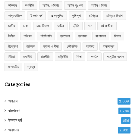
অভিযান
অর্থনীতি
আইন, ও বিচার
আইন-শৃঙ্খলা
আইন ও বিচার
আন্তর্জাতিক
ইসলাম ধর্ম
এক্সক্লুসিভ
কুমিল্লা
চট্টগ্রাম
চট্টগ্রাম বিভাগ
জাতীয়
ঢাকা
ঢাকা বিভাগ
দুর্ঘটনা
দুর্নীতি
দেশ
ধর্ম ও জীবন
নির্বাচন
পরিবেশ
পাঁচমিশালি
প্রতারনা
প্রশাসন
বাংলাদেশ
বিভাগ
বিশ্লেষণ
বৈশ্বিক
ব্যাংক ও বীমা
ভৌগলিক
মতামত
মানববন্ধন
মিডিয়া
রাজনীতি
রাজনীতি
রাষ্ট্রনীতি
শিক্ষা
সংগঠন
সংগৃহীত সংবাদ
সম্পাদকীয়
স্বাস্থ্য
Categories
অপরাধ
2,009
বাংলাদেশ
1,780
ইসলাম ধর্ম
656
অন্যান্য
2,931