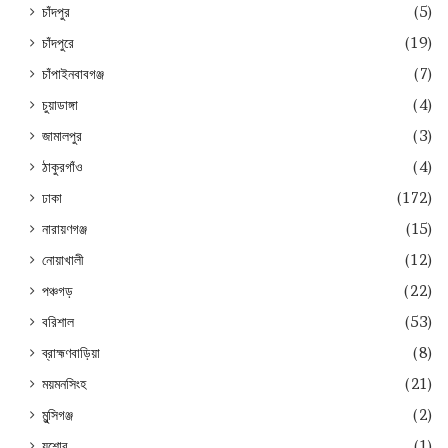
চাঁদপুর
(5)
চাঁদপুরে
(19)
চাঁপাইনবাবগঞ্জ
(7)
চুয়াডাঙ্গা
(4)
জামালপুর
(3)
ঠাকুরগাঁও
(4)
ঢাকা
(172)
নারায়ণগঞ্জ
(15)
নোয়াখালী
(12)
পঞ্চগড়
(22)
বরিশাল
(53)
ব্রাহ্মণবাড়িয়া
(8)
ময়মনসিংহ
(21)
মুন্সিগঞ্জ
(2)
যশোর
(1)