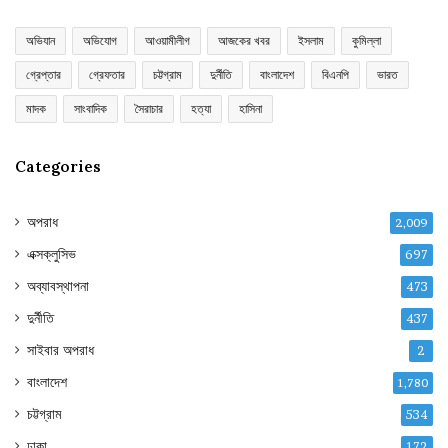
অভিযান
অভিযোগ
আওয়ামীলীগ
আজকের খবর
ইসলাম
কুমিল্লা
গ্রেপ্তার
গ্রেফতার
চট্টগ্রাম
দুর্নীতি
বাংলাদেশ
বিএনপি
ভারত
মাদক
সাংবাদিক
সৈরাচার
হত্যা
হাসিনা
Categories
অপরাধ
2,009
এক্সক্লুসিভ
697
অব্যাবস্থাপনা
473
দুর্নীতি
437
সাইবার অপরাধ
2
বাংলাদেশ
1,780
চট্টগ্রাম
534
ঢাকা
172