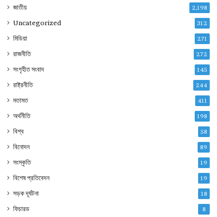
জাতীয়
2,198
Uncategorized
312
মিডিয়া
271
রাজনীতি
272
সংগৃহীত সংবাদ
145
রাষ্ট্রনীতি
244
মতামত
411
অর্থনীতি
198
বিশ্ব
58
বিনোদন
89
সংস্কৃতি
19
বিশেষ প্রতিবেদন
19
সড়ক দূর্ঘটনা
18
ফিচারড
8