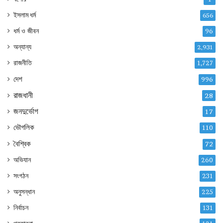
ইসলাম ধর্ম
656
ধর্ম ও জীবন
96
অন্যান্য
2,931
রাজনীতি
1,727
দেশ
996
রাজধানী
28
জনদুর্ভোগ
17
ভৌগলিক
110
বৈশ্বিক
72
অভিযান
260
সংগঠন
231
অনুসন্ধান
225
নির্বাচন
131