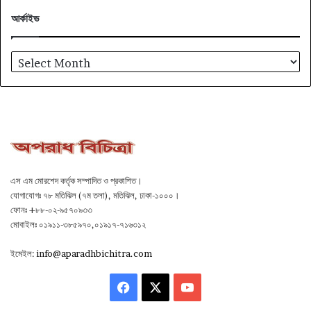
আর্কাইভ
আর্কাইভ
এস এম মোরশেদ কর্তৃক সম্পাদিত ও প্রকাশিত।
যোগাযোগঃ ৭৮ মতিঝিল (৭ম তলা), মতিঝিল, ঢাকা-১০০০।
ফোনঃ +৮৮-০২-৯৫৭০৯৩৩
মোবাইলঃ ০১৯১১-৩৮৫৯৭০,০১৯১৭-৭১৬৩১২
ইমেইল:
info@aparadhbichitra.com
Facebook
X
YouTube