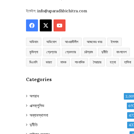
ইমেইল:
info@aparadhbichitra.com
Facebook
X
YouTube
অভিযান
অভিযোগ
আওয়ামীলীগ
আজকের খবর
ইসলাম
কুমিল্লা
গ্রেপ্তার
গ্রেফতার
চট্টগ্রাম
দুর্নীতি
বাংলাদেশ
বিএনপি
ভারত
মাদক
সাংবাদিক
সৈরাচার
হত্যা
হাসিনা
Categories
অপরাধ
2,00
এক্সক্লুসিভ
69
অব্যাবস্থাপনা
47
দুর্নীতি
43