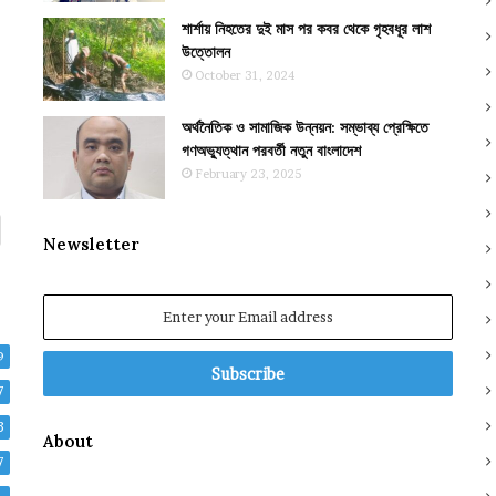
শার্শায় নিহতের দুই মাস পর কবর থেকে গৃহবধূর লাশ
উত্তোলন
October 31, 2024
অর্থনৈতিক ও সামাজিক উন্নয়ন: সম্ভাব্য প্রেক্ষিতে
গণঅভ্যুত্থান পরবর্তী নতুন বাংলাদেশ
February 23, 2025
Newsletter
Enter
your
Email
9
address
7
3
About
7