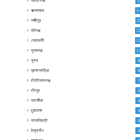
নারায়ণগঞ্জ
1
কক্সবাজার
1
লক্ষ্মীপুর
1
হবিগঞ্জ
1
নোয়াখালী
1
সুনামগঞ্জ
1
খুলনা
ব্রাহ্মণবাড়িয়া
চাঁপাইনবাবগঞ্জ
চাঁদপুর
সাতক্ষীরা
চুয়াডাঙ্গা
লালমনিরহাট
ঠাকুরগাঁও