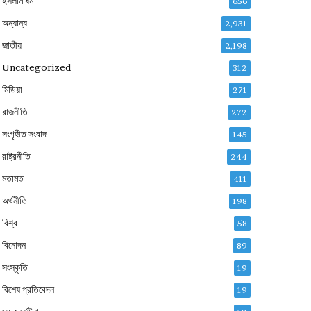
ইসলাম ধর্ম
656
অন্যান্য
2,931
জাতীয়
2,198
Uncategorized
312
মিডিয়া
271
রাজনীতি
272
সংগৃহীত সংবাদ
145
রাষ্ট্রনীতি
244
মতামত
411
অর্থনীতি
198
বিশ্ব
58
বিনোদন
89
সংস্কৃতি
19
বিশেষ প্রতিবেদন
19