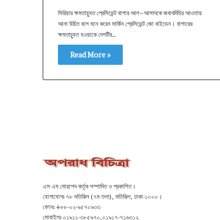
সিরিয়ার ক্ষমতাচ্যুত প্রেসিডেন্ট বাশার আল–আসাদকে জবাবদিহির আওতায়
আনা উচিত বলে মনে করেন মার্কিন প্রেসিডেন্ট জো বাইডেন। বাশারের
ক্ষমতাচ্যুত হওয়াকে দেশটির…
Read More »
এস এম মোরশেদ কর্তৃক সম্পাদিত ও প্রকাশিত।
যোগাযোগঃ ৭৮ মতিঝিল (৭ম তলা), মতিঝিল, ঢাকা-১০০০।
ফোনঃ +৮৮-০২-৯৫৭০৯৩৩
মোবাইলঃ ০১৯১১-৩৮৫৯৭০,০১৯১৭-৭১৬৩১২