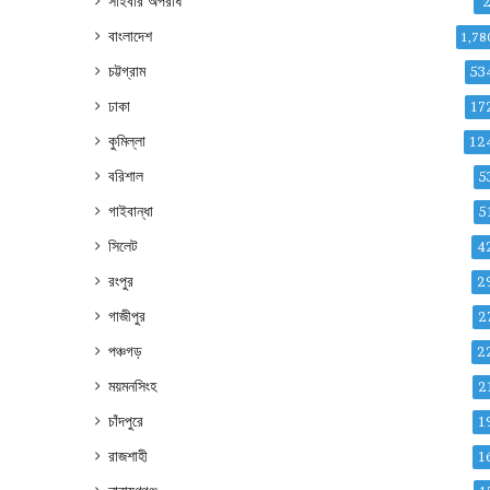
সাইবার অপরাধ
বাংলাদেশ
1,78
চট্টগ্রাম
53
ঢাকা
17
কুমিল্লা
12
বরিশাল
5
গাইবান্ধা
5
সিলেট
4
রংপুর
2
গাজীপুর
2
পঞ্চগড়
2
ময়মনসিংহ
2
চাঁদপুরে
1
রাজশাহী
1