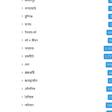
জামালপুর
খাগড়াছড়ি
মুন্সিগঞ্জ
যশোর
ইসলাম ধর্ম
65
ধর্ম ও জীবন
9
অন্যান্য
2,93
রাজনীতি
1,72
দেশ
99
রাজধানী
2
জনদুর্ভোগ
1
ভৌগলিক
11
বৈশ্বিক
7
অভিযান
26