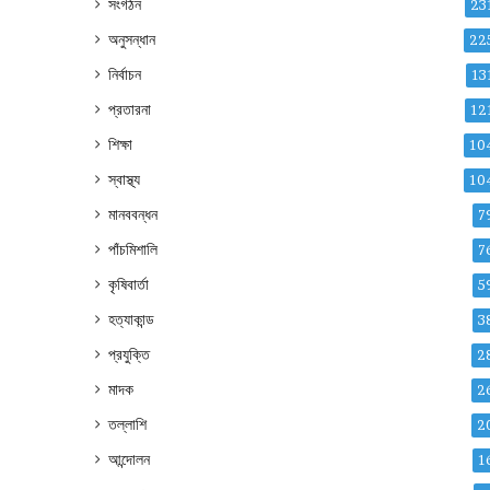
সংগঠন
23
অনুসন্ধান
22
নির্বাচন
13
প্রতারনা
12
শিক্ষা
10
স্বাস্থ্য
10
মানববন্ধন
7
পাঁচমিশালি
7
কৃষিবার্তা
5
হত্যাকান্ড
3
প্রযুক্তি
2
মাদক
2
তল্লাশি
2
আন্দোলন
1