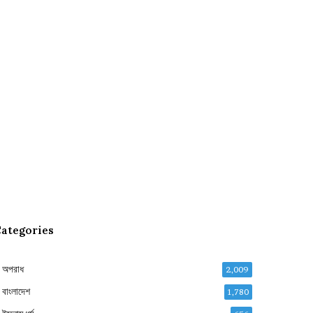
ategories
অপরাধ
2,009
বাংলাদেশ
1,780