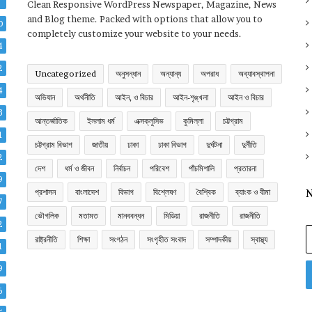
2
Clean Responsive WordPress Newspaper, Magazine, News
and Blog theme. Packed with options that allow you to
0
completely customize your website to your needs.
4
2
Uncategorized
অনুসন্ধান
অন্যান্য
অপরাধ
অব্যাবস্থাপনা
4
অভিযান
অর্থনীতি
আইন, ও বিচার
আইন-শৃঙ্খলা
আইন ও বিচার
3
আন্তর্জাতিক
ইসলাম ধর্ম
এক্সক্লুসিভ
কুমিল্লা
চট্টগ্রাম
1
চট্টগ্রাম বিভাগ
জাতীয়
ঢাকা
ঢাকা বিভাগ
দুর্ঘটনা
দুর্নীতি
2
দেশ
ধর্ম ও জীবন
নির্বাচন
পরিবেশ
পাঁচমিশালি
প্রতারনা
9
প্রশাসন
বাংলাদেশ
বিভাগ
বিশ্লেষণ
বৈশ্বিক
ব্যাংক ও বীমা
N
7
ভৌগলিক
মতামত
মানববন্ধন
মিডিয়া
রাজনীতি
রাজনীতি
2
E
রাষ্ট্রনীতি
শিক্ষা
সংগঠন
সংগৃহীত সংবাদ
সম্পাদকীয়
স্বাস্থ্য
y
1
E
9
a
6