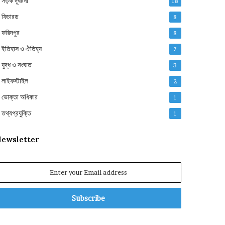
সড়ক দূর্ঘটনা
18
ফিচারড
8
ফরিদপুর
8
ইতিহাস ও ঐতিহ্য
7
যুদ্ধ ও সংঘাত
3
লাইফস্টাইল
2
ভোক্তা অধিকার
1
তথ্যপ্রযুক্তি
1
ewsletter
nter
our
mail
ddress