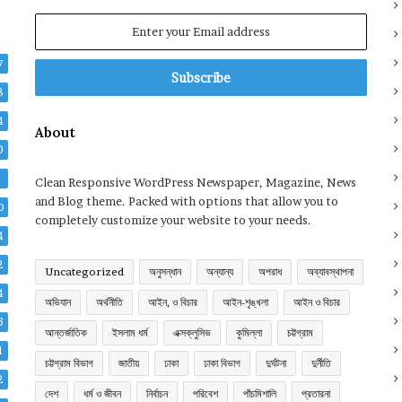
Enter
your
Email
7
address
8
4
About
0
2
Clean Responsive WordPress Newspaper, Magazine, News
and Blog theme. Packed with options that allow you to
0
completely customize your website to your needs.
4
2
Uncategorized
অনুসন্ধান
অন্যান্য
অপরাধ
অব্যাবস্থাপনা
4
অভিযান
অর্থনীতি
আইন, ও বিচার
আইন-শৃঙ্খলা
আইন ও বিচার
3
আন্তর্জাতিক
ইসলাম ধর্ম
এক্সক্লুসিভ
কুমিল্লা
চট্টগ্রাম
1
চট্টগ্রাম বিভাগ
জাতীয়
ঢাকা
ঢাকা বিভাগ
দুর্ঘটনা
দুর্নীতি
2
দেশ
ধর্ম ও জীবন
নির্বাচন
পরিবেশ
পাঁচমিশালি
প্রতারনা