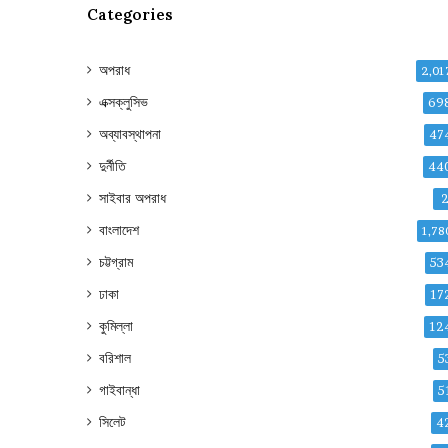
Categories
অপরাধ
2,01
এক্সক্লুসিভ
69
অব্যাবস্থাপনা
47
দুর্নীতি
44
সাইবার অপরাধ
বাংলাদেশ
1,78
চট্টগ্রাম
53
ঢাকা
17
কুমিল্লা
12
বরিশাল
5
গাইবান্ধা
5
সিলেট
4