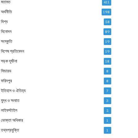
মতামত
411
অর্থনীতি
198
বিশ্ব
58
বিনোদন
89
সংস্কৃতি
19
বিশেষ প্রতিবেদন
19
সড়ক দূর্ঘটনা
18
ফিচারড
8
ফরিদপুর
8
ইতিহাস ও ঐতিহ্য
7
যুদ্ধ ও সংঘাত
3
লাইফস্টাইল
2
ভোক্তা অধিকার
1
তথ্যপ্রযুক্তি
1