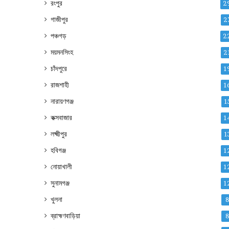
রংপুর
2
গাজীপুর
2
পঞ্চগড়
2
ময়মনসিংহ
2
চাঁদপুরে
1
রাজশাহী
1
নারায়ণগঞ্জ
1
কক্সবাজার
1
লক্ষ্মীপুর
1
হবিগঞ্জ
1
নোয়াখালী
1
সুনামগঞ্জ
1
খুলনা
ব্রাহ্মণবাড়িয়া