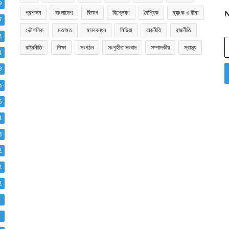
9
প্রশাসন
বাংলাদেশ
বিভাগ
বিশ্লেষণ
বৈশ্বিক
ব্যাংক ও বীমা
N
7
ভৌগলিক
মতামত
মানববন্ধন
মিডিয়া
রাজনীতি
রাজনীতি
2
E
রাষ্ট্রনীতি
শিক্ষা
সংগঠন
সংগৃহীত সংবাদ
সম্পাদকীয়
স্বাস্থ্য
y
1
E
9
a
6
5
4
3
2
2
2
8
8