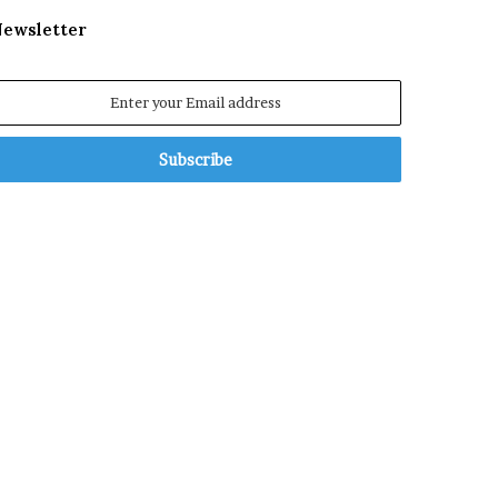
ewsletter
nter
our
mail
ddress