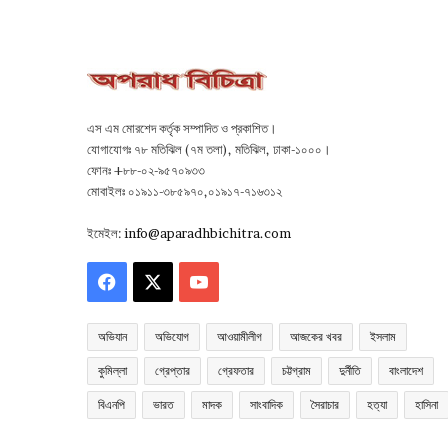
এস এম মোরশেদ কর্তৃক সম্পাদিত ও প্রকাশিত।
যোগাযোগঃ ৭৮ মতিঝিল (৭ম তলা), মতিঝিল, ঢাকা-১০০০।
ফোনঃ +৮৮-০২-৯৫৭০৯৩৩
মোবাইলঃ ০১৯১১-৩৮৫৯৭০,০১৯১৭-৭১৬৩১২
ইমেইল:
info@aparadhbichitra.com
Facebook
X
YouTube
অভিযান
অভিযোগ
আওয়ামীলীগ
আজকের খবর
ইসলাম
কুমিল্লা
গ্রেপ্তার
গ্রেফতার
চট্টগ্রাম
দুর্নীতি
বাংলাদেশ
বিএনপি
ভারত
মাদক
সাংবাদিক
সৈরাচার
হত্যা
হাসিনা