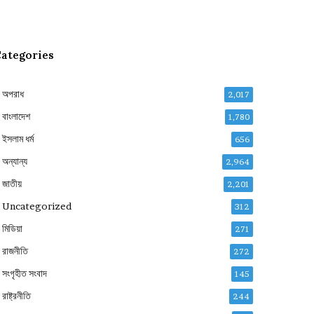
ategories
অপরাধ
2,017
বাংলাদেশ
1,780
ইসলাম ধর্ম
656
অন্যান্য
2,964
জাতীয়
2,201
Uncategorized
312
মিডিয়া
271
রাজনীতি
272
সংগৃহীত সংবাদ
145
রাষ্ট্রনীতি
244