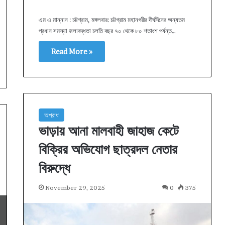
এম এ মান্নান : চট্টগ্রাম, মঙ্গলবার: চট্টগ্রাম মহানগরীর দীর্ঘদিনের অন্যতম
প্রধান সমস্যা জলাবদ্ধতা চলতি বছর ৭০ থেকে ৮০ শতাংশ পর্যন্ত…
Read More »
অপরাধ
ভাড়ায় আনা মালবাহী জাহাজ কেটে
বিক্রির অভিযোগ ছাত্রদল নেতার
বিরুদ্ধে
November 29, 2025
0
375