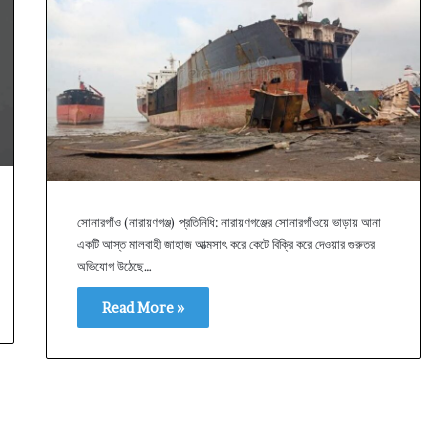
সোনারগাঁও (নারায়ণগঞ্জ) প্রতিনিধি: নারায়ণগঞ্জের সোনারগাঁওয়ে ভাড়ায় আনা
একটি আস্ত মালবাহী জাহাজ আত্মসাৎ করে কেটে বিক্রি করে দেওয়ার গুরুতর
অভিযোগ উঠেছে…
Read More »