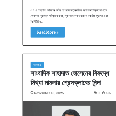
এম এ মান্নানঃ আসন্ন বর্ষায় চট্টগ্রাম মহানগরীকে জলাবদ্ধতামুক্ত রাখতে
ড্রেনেজ ব্যবস্থা পরিষ্কার রাখা, ম্যানহোলের ঢাকনা ও র‌্যালিং স্থাপন এবং
সিসিটিভির…
Read More »
অপরাধ
সাংবাদিক শাহাদাত হোসেনের বিরুদ্ধে
মিথ্যা মামলায় প্রেসক্লাবের নিন্দা
November 13, 2025
0
407