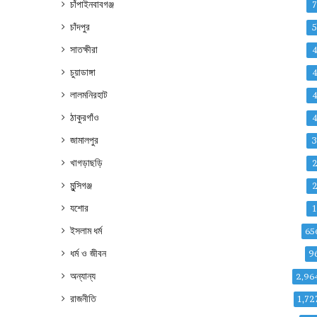
চাঁপাইনবাবগঞ্জ
চাঁদপুর
সাতক্ষীরা
চুয়াডাঙ্গা
লালমনিরহাট
ঠাকুরগাঁও
জামালপুর
খাগড়াছড়ি
মুন্সিগঞ্জ
যশোর
ইসলাম ধর্ম
65
ধর্ম ও জীবন
9
অন্যান্য
2,96
রাজনীতি
1,72