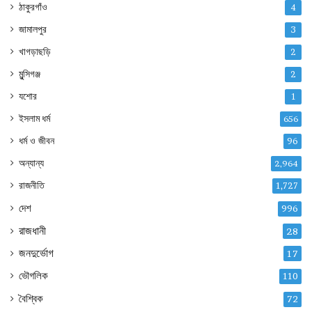
ঠাকুরগাঁও
4
জামালপুর
3
খাগড়াছড়ি
2
মুন্সিগঞ্জ
2
যশোর
1
ইসলাম ধর্ম
656
ধর্ম ও জীবন
96
অন্যান্য
2,964
রাজনীতি
1,727
দেশ
996
রাজধানী
28
জনদুর্ভোগ
17
ভৌগলিক
110
বৈশ্বিক
72