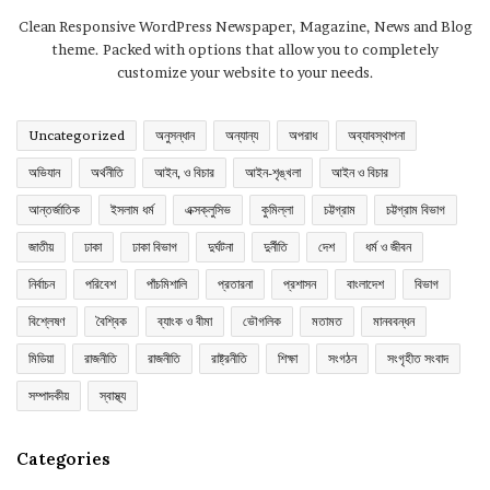
Clean Responsive WordPress Newspaper, Magazine, News and Blog
theme. Packed with options that allow you to completely
customize your website to your needs.
Uncategorized
অনুসন্ধান
অন্যান্য
অপরাধ
অব্যাবস্থাপনা
অভিযান
অর্থনীতি
আইন, ও বিচার
আইন-শৃঙ্খলা
আইন ও বিচার
আন্তর্জাতিক
ইসলাম ধর্ম
এক্সক্লুসিভ
কুমিল্লা
চট্টগ্রাম
চট্টগ্রাম বিভাগ
জাতীয়
ঢাকা
ঢাকা বিভাগ
দুর্ঘটনা
দুর্নীতি
দেশ
ধর্ম ও জীবন
নির্বাচন
পরিবেশ
পাঁচমিশালি
প্রতারনা
প্রশাসন
বাংলাদেশ
বিভাগ
বিশ্লেষণ
বৈশ্বিক
ব্যাংক ও বীমা
ভৌগলিক
মতামত
মানববন্ধন
মিডিয়া
রাজনীতি
রাজনীতি
রাষ্ট্রনীতি
শিক্ষা
সংগঠন
সংগৃহীত সংবাদ
সম্পাদকীয়
স্বাস্থ্য
Categories