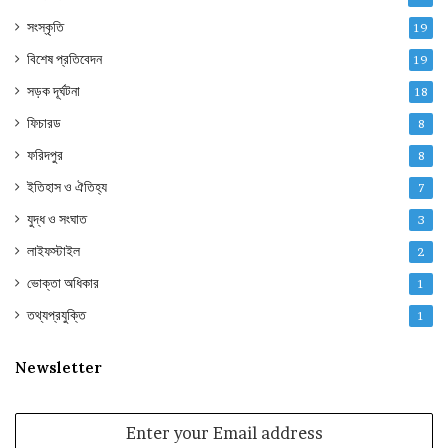
সংস্কৃতি
19
বিশেষ প্রতিবেদন
19
সড়ক দূর্ঘটনা
18
ফিচারড
8
ফরিদপুর
8
ইতিহাস ও ঐতিহ্য
7
যুদ্ধ ও সংঘাত
3
লাইফস্টাইল
2
ভোক্তা অধিকার
1
তথ্যপ্রযুক্তি
1
Newsletter
Enter
your