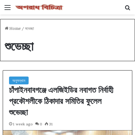
Menu
Se
Home
/
শুভেচ্ছা
শুভেচ্ছা
অনুসন্ধান
চাঁপাইনবাবগঞ্জে এলজিইডির নবাগত নির্বাহী
প্রকৌশলীকে ঠিকাদার সমিতির ফুলেল
শুভেচ্ছা
1 week ago
0
31