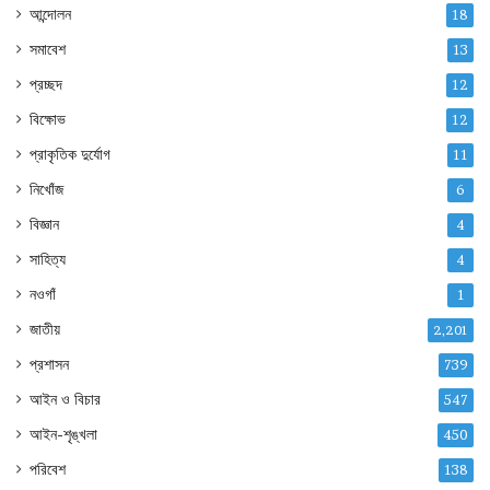
আন্দোলন
18
সমাবেশ
13
প্রচ্ছদ
12
বিক্ষোভ
12
প্রাকৃতিক দুর্যোগ
11
নিখোঁজ
6
বিজ্ঞান
4
সাহিত্য
4
নওগাঁ
1
জাতীয়
2,201
প্রশাসন
739
আইন ও বিচার
547
আইন-শৃঙ্খলা
450
পরিবেশ
138