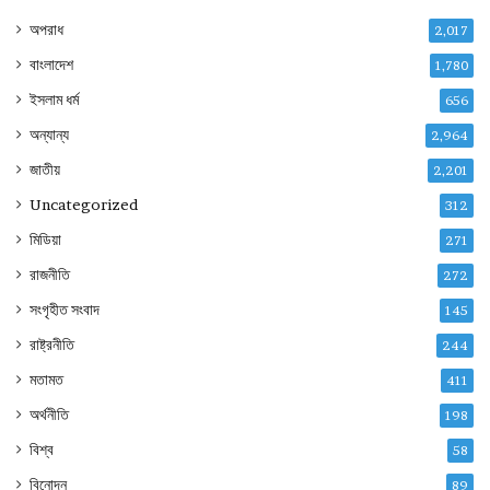
অপরাধ
2,017
বাংলাদেশ
1,780
ইসলাম ধর্ম
656
অন্যান্য
2,964
জাতীয়
2,201
Uncategorized
312
মিডিয়া
271
রাজনীতি
272
সংগৃহীত সংবাদ
145
রাষ্ট্রনীতি
244
মতামত
411
অর্থনীতি
198
বিশ্ব
58
বিনোদন
89