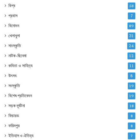
বিশ্ব
58
প্রবাস
7
বিনোদন
89
খেলাধুলা
31
সাংস্কৃতি
24
নাটক-ছিনেমা
12
কবিতা ও সাহিত্য
11
উৎসব
8
সংস্কৃতি
19
বিশেষ প্রতিবেদন
19
সড়ক দূর্ঘটনা
18
ফিচারড
8
ফরিদপুর
8
ইতিহাস ও ঐতিহ্য
7