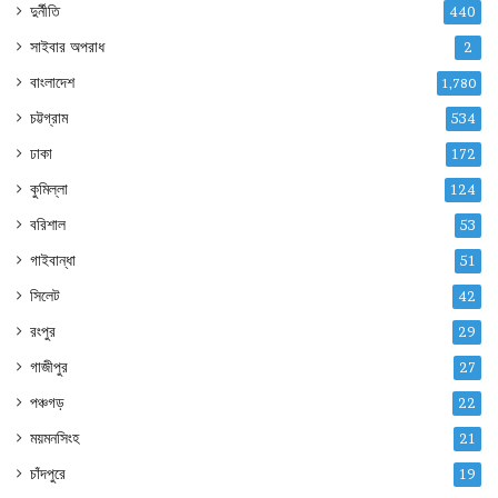
দুর্নীতি
440
সাইবার অপরাধ
2
বাংলাদেশ
1,780
চট্টগ্রাম
534
ঢাকা
172
কুমিল্লা
124
বরিশাল
53
গাইবান্ধা
51
সিলেট
42
রংপুর
29
গাজীপুর
27
পঞ্চগড়
22
ময়মনসিংহ
21
চাঁদপুরে
19