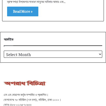
ব্রাহ্মণপাড়া উপজেলার সাধারণ মানুষের অধিকার আদায় এবং…
Read More »
আর্কাইভ
আর্কাইভ
এস এম মোরশেদ কর্তৃক সম্পাদিত ও প্রকাশিত।
যোগাযোগঃ ৭৮ মতিঝিল (৭ম তলা), মতিঝিল, ঢাকা-১০০০।
ফোনঃ +৮৮-০২-৯৫৭০৯৩৩