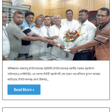
বদিউজ্জামান রাজাবাবু চাঁপাইনবাবগঞ্জ প্রতিনিধি চাঁপাইনবাবগঞ্জে স্থানীয় সরকার প্রকৌশল
অধিদপ্তর (এলজিইডি)-এর নবাগত নির্বাহী প্রকৌশলী মোঃ হারুন-অর-রশিদকে ফুলেল শুভেচ্ছা
জানিয়েছে চাঁপাইনবাবগঞ্জ জেলা ঠিকাদার…
Read More »