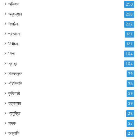
অভিযান
293
অনুসন্ধান
258
সংগঠন
232
প্রতারনা
131
নির্বাচন
131
শিক্ষা
104
স্বাস্থ্য
104
মানববন্ধন
79
পাঁচমিশালি
76
কৃষিবার্তা
59
হত্যাকান্ড
39
প্রযুক্তি
28
মাদক
27
তল্লাশি
20