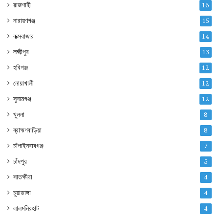
রাজশাহী
16
নারায়ণগঞ্জ
15
কক্সবাজার
14
লক্ষ্মীপুর
13
হবিগঞ্জ
12
নোয়াখালী
12
সুনামগঞ্জ
12
খুলনা
8
ব্রাহ্মণবাড়িয়া
8
চাঁপাইনবাবগঞ্জ
7
চাঁদপুর
5
সাতক্ষীরা
4
চুয়াডাঙ্গা
4
লালমনিরহাট
4