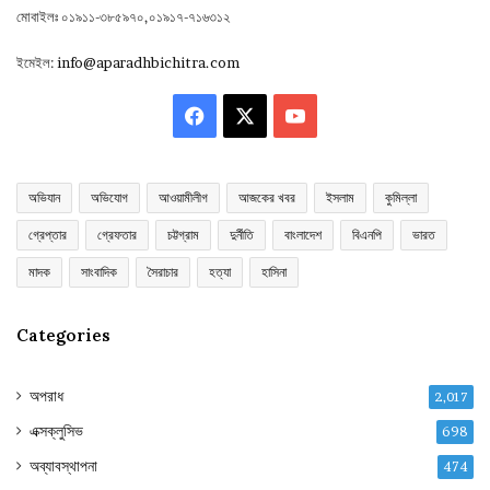
মোবাইলঃ ০১৯১১-৩৮৫৯৭০,০১৯১৭-৭১৬৩১২
ইমেইল:
info@aparadhbichitra.com
Facebook
X
YouTube
অভিযান
অভিযোগ
আওয়ামীলীগ
আজকের খবর
ইসলাম
কুমিল্লা
গ্রেপ্তার
গ্রেফতার
চট্টগ্রাম
দুর্নীতি
বাংলাদেশ
বিএনপি
ভারত
মাদক
সাংবাদিক
সৈরাচার
হত্যা
হাসিনা
Categories
অপরাধ
2,017
এক্সক্লুসিভ
698
অব্যাবস্থাপনা
474