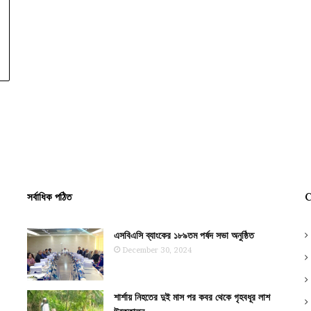
সর্বাধিক পঠিত
C
এসবিএসি ব্যাংকের ১৮৯তম পর্ষদ সভা অনুষ্ঠিত
December 30, 2024
শার্শায় নিহতের দুই মাস পর কবর থেকে গৃহবধূর লাশ