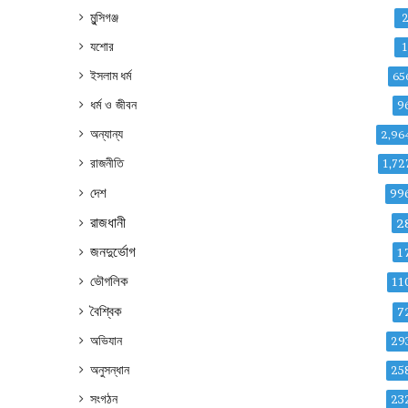
মুন্সিগঞ্জ
যশোর
ইসলাম ধর্ম
65
ধর্ম ও জীবন
9
অন্যান্য
2,96
রাজনীতি
1,72
দেশ
99
রাজধানী
2
জনদুর্ভোগ
1
ভৌগলিক
11
বৈশ্বিক
7
অভিযান
29
অনুসন্ধান
25
সংগঠন
23