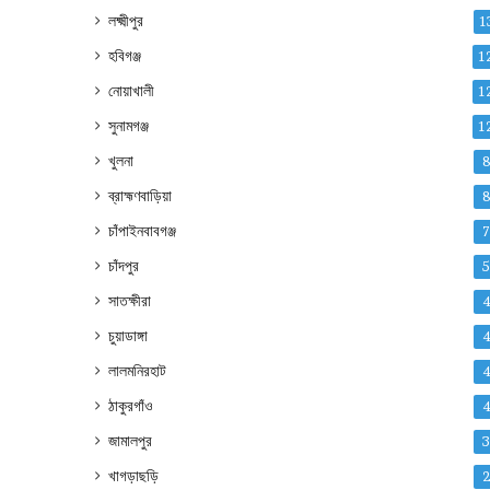
লক্ষ্মীপুর
1
হবিগঞ্জ
1
নোয়াখালী
1
সুনামগঞ্জ
1
খুলনা
ব্রাহ্মণবাড়িয়া
চাঁপাইনবাবগঞ্জ
চাঁদপুর
সাতক্ষীরা
চুয়াডাঙ্গা
লালমনিরহাট
ঠাকুরগাঁও
জামালপুর
খাগড়াছড়ি