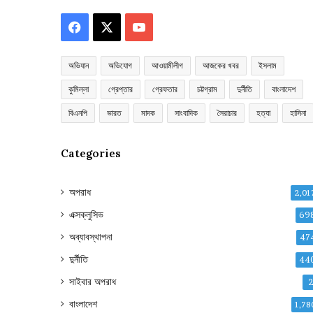
Facebook
X
YouTube
অভিযান
অভিযোগ
আওয়ামীলীগ
আজকের খবর
ইসলাম
কুমিল্লা
গ্রেপ্তার
গ্রেফতার
চট্টগ্রাম
দুর্নীতি
বাংলাদেশ
বিএনপি
ভারত
মাদক
সাংবাদিক
সৈরাচার
হত্যা
হাসিনা
Categories
অপরাধ
2,01
এক্সক্লুসিভ
69
অব্যাবস্থাপনা
47
দুর্নীতি
44
সাইবার অপরাধ
বাংলাদেশ
1,78