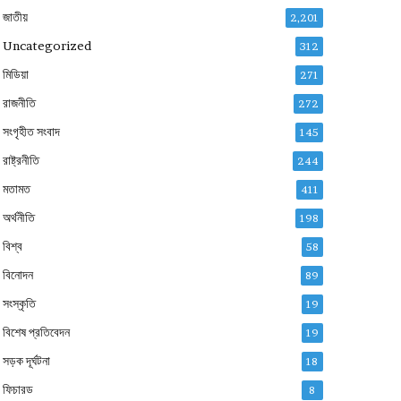
জাতীয়
2,201
Uncategorized
312
মিডিয়া
271
রাজনীতি
272
সংগৃহীত সংবাদ
145
রাষ্ট্রনীতি
244
মতামত
411
অর্থনীতি
198
বিশ্ব
58
বিনোদন
89
সংস্কৃতি
19
বিশেষ প্রতিবেদন
19
সড়ক দূর্ঘটনা
18
ফিচারড
8