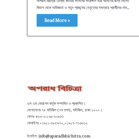
অপরাধ বিচিত্রা ডেস্ক: জাতীয় সংসদের সংরক্ষিত নারী আসনের জন্য সিলেট
বিভাগ থেকে অভিজ্ঞতা ও নতুন প্রজন্মের নেতৃত্বের সমন্বয়ে প্রার্থীদের নাম…
Read More »
এস এম মোরশেদ কর্তৃক সম্পাদিত ও প্রকাশিত।
যোগাযোগঃ ৭৮ মতিঝিল (৭ম তলা), মতিঝিল, ঢাকা-১০০০।
ফোনঃ +৮৮-০২-৯৫৭০৯৩৩
মোবাইলঃ ০১৯১১-৩৮৫৯৭০,০১৯১৭-৭১৬৩১২
ইমেইল:
info@aparadhbichitra.com