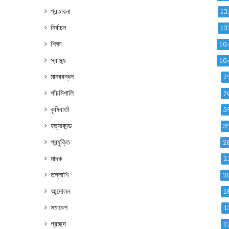
প্রতারনা
13
নির্বাচন
13
শিক্ষা
10
স্বাস্থ্য
10
মানববন্ধন
7
পাঁচমিশালি
7
কৃষিবার্তা
5
হত্যাকান্ড
3
প্রযুক্তি
2
মাদক
2
তল্লাশি
2
আন্দোলন
1
সমাবেশ
1
প্রচ্ছদ
1