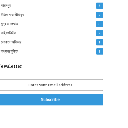
ফরিদপুর
8
ইতিহাস ও ঐতিহ্য
7
যুদ্ধ ও সংঘাত
3
লাইফস্টাইল
2
ভোক্তা অধিকার
1
তথ্যপ্রযুক্তি
1
ewsletter
nter
our
mail
ddress