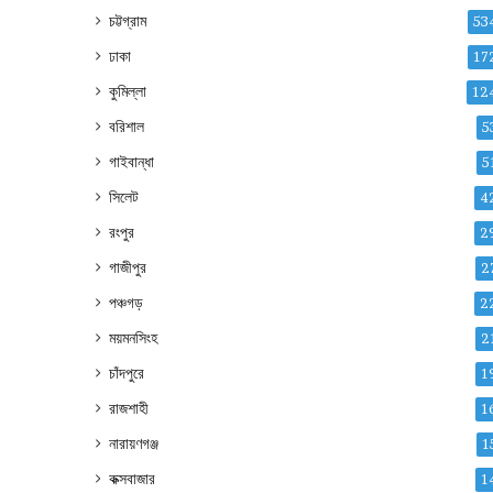
চট্টগ্রাম
53
ঢাকা
17
কুমিল্লা
12
বরিশাল
5
গাইবান্ধা
5
সিলেট
4
রংপুর
2
গাজীপুর
2
পঞ্চগড়
2
ময়মনসিংহ
2
চাঁদপুরে
1
রাজশাহী
1
নারায়ণগঞ্জ
1
কক্সবাজার
1