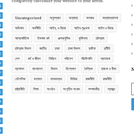
completely customize your website to your needs.
4
2
Uncategorized
অনুসন্ধান
অন্যান্য
অপরাধ
অব্যাবস্থাপনা
4
অভিযান
অর্থনীতি
আইন, ও বিচার
আইন-শৃঙ্খলা
আইন ও বিচার
3
আন্তর্জাতিক
ইসলাম ধর্ম
এক্সক্লুসিভ
কুমিল্লা
চট্টগ্রাম
1
চট্টগ্রাম বিভাগ
জাতীয়
ঢাকা
ঢাকা বিভাগ
দুর্ঘটনা
দুর্নীতি
2
দেশ
ধর্ম ও জীবন
নির্বাচন
পরিবেশ
পাঁচমিশালি
প্রতারনা
9
প্রশাসন
বাংলাদেশ
বিভাগ
বিশ্লেষণ
বৈশ্বিক
ব্যাংক ও বীমা
N
7
ভৌগলিক
মতামত
মানববন্ধন
মিডিয়া
রাজনীতি
রাজনীতি
2
E
রাষ্ট্রনীতি
শিক্ষা
সংগঠন
সংগৃহীত সংবাদ
সম্পাদকীয়
স্বাস্থ্য
y
1
E
9
a
6
5
4