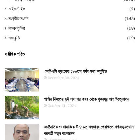
লাইফস্টাইল
(2)
সংগৃহীত সংবাদ
(145)
সড়ক দূর্ঘটনা
(18)
সংস্কৃতি
(19)
সর্বাধিক পঠিত
এসবিএসি ব্যাংকের ১৮৯তম পর্ষদ সভা অনুষ্ঠিত
December 30, 2024
শার্শায় নিহতের দুই মাস পর কবর থেকে গৃহবধূর লাশ উত্তোলন
October 31, 2024
অর্থনৈতিক ও সামাজিক উন্নয়ন: সম্ভাব্য প্রেক্ষিতে গণঅভ্যুত্থান
পরবর্তী নতুন বাংলাদেশ