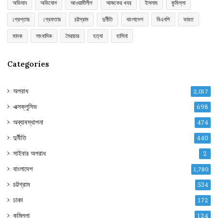
অভিযান
অভিযোগ
আওয়ামীলীগ
আজকের খবর
ইসলাম
কুমিল্লা
গ্রেপ্তার
গ্রেফতার
চট্টগ্রাম
দুর্নীতি
বাংলাদেশ
বিএনপি
ভারত
মাদক
সাংবাদিক
সৈরাচার
হত্যা
হাসিনা
Categories
অপরাধ
2,017
এক্সক্লুসিভ
698
অব্যাবস্থাপনা
474
দুর্নীতি
440
সাইবার অপরাধ
2
বাংলাদেশ
1,780
চট্টগ্রাম
534
ঢাকা
172
কুমিল্লা
124