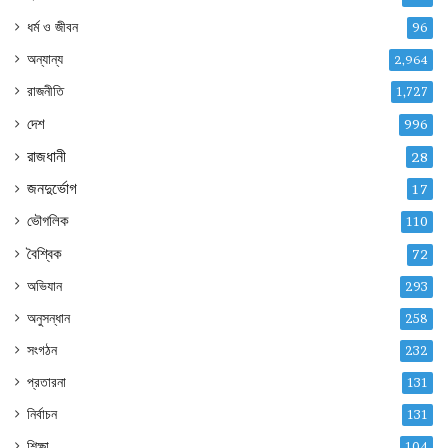
ধর্ম ও জীবন
96
অন্যান্য
2,964
রাজনীতি
1,727
দেশ
996
রাজধানী
28
জনদুর্ভোগ
17
ভৌগলিক
110
বৈশ্বিক
72
অভিযান
293
অনুসন্ধান
258
সংগঠন
232
প্রতারনা
131
নির্বাচন
131
শিক্ষা
104