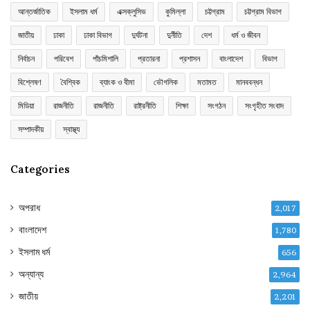
আন্তর্জাতিক
ইসলাম ধর্ম
এক্সক্লুসিভ
কুমিল্লা
চট্টগ্রাম
চট্টগ্রাম বিভাগ
জাতীয়
ঢাকা
ঢাকা বিভাগ
দুর্ঘটনা
দুর্নীতি
দেশ
ধর্ম ও জীবন
নির্বাচন
পরিবেশ
পাঁচমিশালি
প্রতারনা
প্রশাসন
বাংলাদেশ
বিভাগ
বিশ্লেষণ
বৈশ্বিক
ব্যাংক ও বীমা
ভৌগলিক
মতামত
মানববন্ধন
মিডিয়া
রাজনীতি
রাজনীতি
রাষ্ট্রনীতি
শিক্ষা
সংগঠন
সংগৃহীত সংবাদ
সম্পাদকীয়
স্বাস্থ্য
Categories
অপরাধ
2,017
বাংলাদেশ
1,780
ইসলাম ধর্ম
656
অন্যান্য
2,964
জাতীয়
2,201