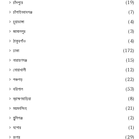
চাঁদপুরে
(19)
চাঁপাইনবাবগঞ্জ
(7)
চুয়াডাঙ্গা
(4)
জামালপুর
(3)
ঠাকুরগাঁও
(4)
ঢাকা
(172)
নারায়ণগঞ্জ
(15)
নোয়াখালী
(12)
পঞ্চগড়
(22)
বরিশাল
(53)
ব্রাহ্মণবাড়িয়া
(8)
ময়মনসিংহ
(21)
মুন্সিগঞ্জ
(2)
যশোর
(1)
রংপুর
(29)