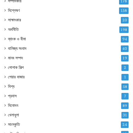
সম্পাদকীয়
178
বিশ্লেষণ
158
সাক্ষাৎকার
20
অর্থনীতি
198
ব্যাংক ও বীমা
94
বানিজ্য সংবাদ
40
মানব সম্পদ
19
পোশাক শিল্প
2
শেয়ার বাজার
1
বিশ্ব
58
প্রবাস
7
বিনোদন
89
খেলাধুলা
31
সাংস্কৃতি
24