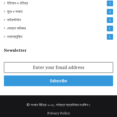
ইতিহাস ও ঐতিহ্য
7
যুদ্ধ ও সংঘাত
3
লাইফস্টাইল
2
ভোক্তা অধিকার
1
তথ্যপ্রযুক্তি
1
Newsletter
Enter
your
Email
address
© অপরাধ বিচিত্রা ২০২৫, সর্বস্বত্ব স্বত্বাধিকার সংরক্ষিত।
Privacy Policy