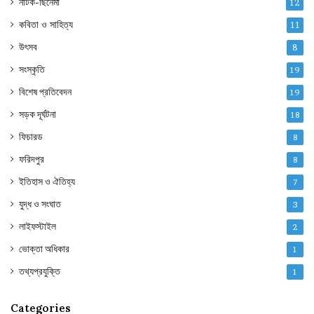
নাটক-ছিনেমা
12
কবিতা ও সাহিত্য
11
উৎসব
8
সংস্কৃতি
19
বিশেষ প্রতিবেদন
19
সড়ক দূর্ঘটনা
18
ফিচারড
8
ফরিদপুর
8
ইতিহাস ও ঐতিহ্য
7
যুদ্ধ ও সংঘাত
3
লাইফস্টাইল
2
ভোক্তা অধিকার
1
তথ্যপ্রযুক্তি
1
Categories