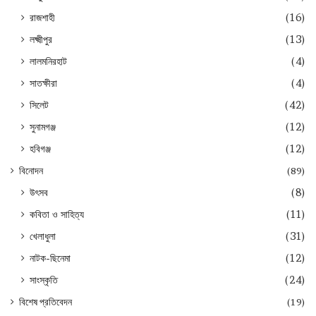
রাজশাহী
(16)
লক্ষ্মীপুর
(13)
লালমনিরহাট
(4)
সাতক্ষীরা
(4)
সিলেট
(42)
সুনামগঞ্জ
(12)
হবিগঞ্জ
(12)
বিনোদন
(89)
উৎসব
(8)
কবিতা ও সাহিত্য
(11)
খেলাধুলা
(31)
নাটক-ছিনেমা
(12)
সাংস্কৃতি
(24)
বিশেষ প্রতিবেদন
(19)