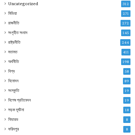
Uncategorized
312
মিডিয়া
271
রাজনীতি
272
সংগৃহীত সংবাদ
145
রাষ্ট্রনীতি
244
মতামত
411
অর্থনীতি
198
বিশ্ব
58
বিনোদন
89
সংস্কৃতি
19
বিশেষ প্রতিবেদন
19
সড়ক দূর্ঘটনা
18
ফিচারড
8
ফরিদপুর
8