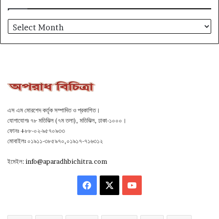
আর্কাইভ
এস এম মোরশেদ কর্তৃক সম্পাদিত ও প্রকাশিত।
যোগাযোগঃ ৭৮ মতিঝিল (৭ম তলা), মতিঝিল, ঢাকা-১০০০।
ফোনঃ +৮৮-০২-৯৫৭০৯৩৩
মোবাইলঃ ০১৯১১-৩৮৫৯৭০,০১৯১৭-৭১৬৩১২
ইমেইল:
info@aparadhbichitra.com
Facebook
X
YouTube