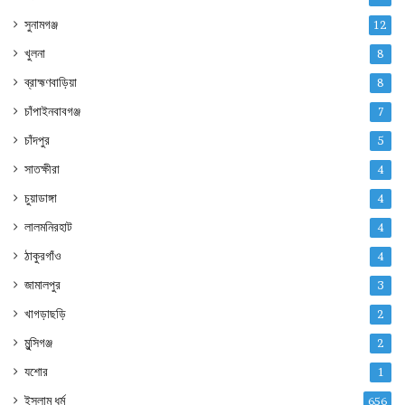
সুনামগঞ্জ
12
খুলনা
8
ব্রাহ্মণবাড়িয়া
8
চাঁপাইনবাবগঞ্জ
7
চাঁদপুর
5
সাতক্ষীরা
4
চুয়াডাঙ্গা
4
লালমনিরহাট
4
ঠাকুরগাঁও
4
জামালপুর
3
খাগড়াছড়ি
2
মুন্সিগঞ্জ
2
যশোর
1
ইসলাম ধর্ম
656