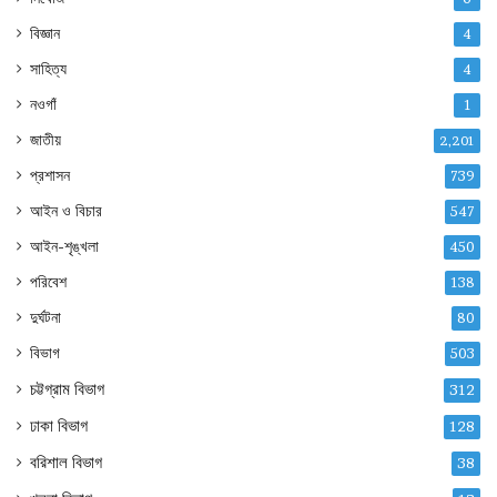
বিজ্ঞান
4
সাহিত্য
4
নওগাঁ
1
জাতীয়
2,201
প্রশাসন
739
আইন ও বিচার
547
আইন-শৃঙ্খলা
450
পরিবেশ
138
দুর্ঘটনা
80
বিভাগ
503
চট্টগ্রাম বিভাগ
312
ঢাকা বিভাগ
128
বরিশাল বিভাগ
38