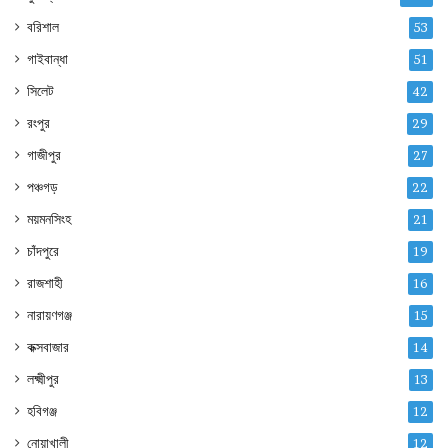
বরিশাল
53
গাইবান্ধা
51
সিলেট
42
রংপুর
29
গাজীপুর
27
পঞ্চগড়
22
ময়মনসিংহ
21
চাঁদপুরে
19
রাজশাহী
16
নারায়ণগঞ্জ
15
কক্সবাজার
14
লক্ষ্মীপুর
13
হবিগঞ্জ
12
নোয়াখালী
12