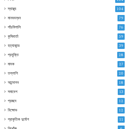
স্বাস্থ্য
104
মানববন্ধন
79
পাঁচমিশালি
76
কৃষিবার্তা
59
হত্যাকান্ড
39
প্রযুক্তি
28
মাদক
27
তল্লাশি
20
আন্দোলন
18
সমাবেশ
13
প্রচ্ছদ
12
বিক্ষোভ
12
প্রাকৃতিক দুর্যোগ
11
নিখোঁজ
6