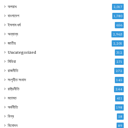
অপরাধ
2,017
বাংলাদেশ
1,780
ইসলাম ধর্ম
656
অন্যান্য
2,963
জাতীয়
2,201
Uncategorized
312
মিডিয়া
271
রাজনীতি
272
সংগৃহীত সংবাদ
145
রাষ্ট্রনীতি
244
মতামত
411
অর্থনীতি
198
বিশ্ব
58
বিনোদন
89