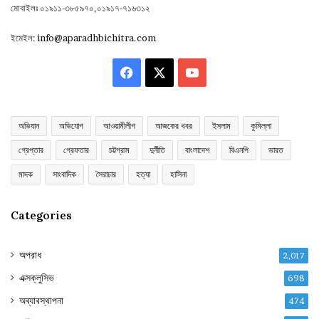
মোবাইলঃ ০১৯১১-৩৮৫৯৭০,০১৯১৭-৭১৬৩১২
ইমেইল:
info@aparadhbichitra.com
Facebook
X
YouTube
অভিযান
অভিযোগ
আওয়ামীলীগ
আজকের খবর
ইসলাম
কুমিল্লা
গ্রেপ্তার
গ্রেফতার
চট্টগ্রাম
দুর্নীতি
বাংলাদেশ
বিএনপি
ভারত
মাদক
সাংবাদিক
সৈরাচার
হত্যা
হাসিনা
Categories
অপরাধ
2,017
এক্সক্লুসিভ
698
অব্যাবস্থাপনা
474