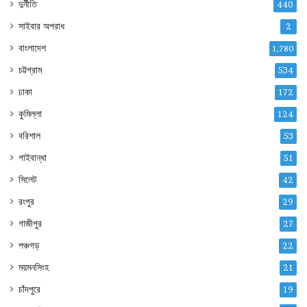
দুর্নীতি
440
সাইবার অপরাধ
2
বাংলাদেশ
1,780
চট্টগ্রাম
534
ঢাকা
172
কুমিল্লা
124
বরিশাল
53
গাইবান্ধা
51
সিলেট
42
রংপুর
29
গাজীপুর
27
পঞ্চগড়
22
ময়মনসিংহ
21
চাঁদপুরে
19