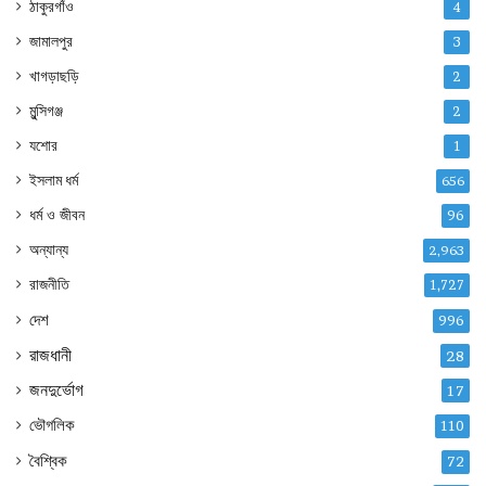
ঠাকুরগাঁও
4
জামালপুর
3
খাগড়াছড়ি
2
মুন্সিগঞ্জ
2
যশোর
1
ইসলাম ধর্ম
656
ধর্ম ও জীবন
96
অন্যান্য
2,963
রাজনীতি
1,727
দেশ
996
রাজধানী
28
জনদুর্ভোগ
17
ভৌগলিক
110
বৈশ্বিক
72