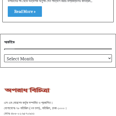
উপাচার্যের পদ থেকে অধ্যাপক অনুপম সেন পদত্যাগ করায় বিশ্ববিদ্যালয় কার্যক্রম…
Read More »
আর্কাইভ
আর্কাইভ
এস এম মোরশেদ কর্তৃক সম্পাদিত ও প্রকাশিত।
যোগাযোগঃ ৭৮ মতিঝিল (৭ম তলা), মতিঝিল, ঢাকা-১০০০।
ফোনঃ +৮৮-০২-৯৫৭০৯৩৩