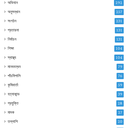
অভিযান
292
অনুসন্ধান
257
সংগঠন
231
প্রতারনা
131
নির্বাচন
131
শিক্ষা
104
স্বাস্থ্য
104
মানববন্ধন
79
পাঁচমিশালি
76
কৃষিবার্তা
59
হত্যাকান্ড
39
প্রযুক্তি
28
মাদক
27
তল্লাশি
20