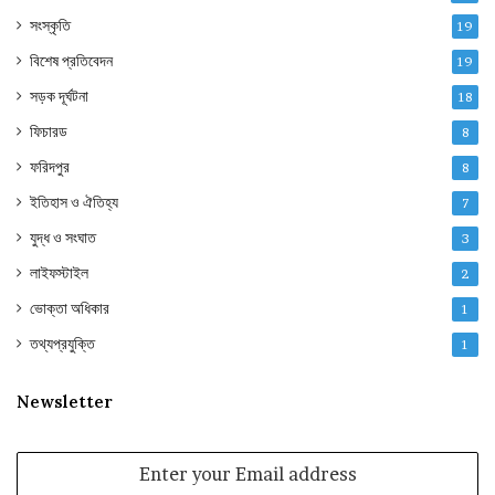
সংস্কৃতি
19
বিশেষ প্রতিবেদন
19
সড়ক দূর্ঘটনা
18
ফিচারড
8
ফরিদপুর
8
ইতিহাস ও ঐতিহ্য
7
যুদ্ধ ও সংঘাত
3
লাইফস্টাইল
2
ভোক্তা অধিকার
1
তথ্যপ্রযুক্তি
1
Newsletter
Enter
your