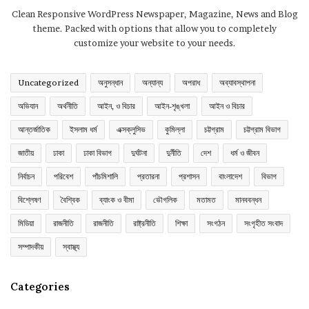
Clean Responsive WordPress Newspaper, Magazine, News and Blog
theme. Packed with options that allow you to completely
customize your website to your needs.
Uncategorized
অনুসন্ধান
অন্যান্য
অপরাধ
অব্যাবস্থাপনা
অভিযান
অর্থনীতি
আইন, ও বিচার
আইন-শৃঙ্খলা
আইন ও বিচার
আন্তর্জাতিক
ইসলাম ধর্ম
এক্সক্লুসিভ
কুমিল্লা
চট্টগ্রাম
চট্টগ্রাম বিভাগ
জাতীয়
ঢাকা
ঢাকা বিভাগ
দুর্ঘটনা
দুর্নীতি
দেশ
ধর্ম ও জীবন
নির্বাচন
পরিবেশ
পাঁচমিশালি
প্রতারনা
প্রশাসন
বাংলাদেশ
বিভাগ
বিশ্লেষণ
বৈশ্বিক
ব্যাংক ও বীমা
ভৌগলিক
মতামত
মানববন্ধন
মিডিয়া
রাজনীতি
রাজনীতি
রাষ্ট্রনীতি
শিক্ষা
সংগঠন
সংগৃহীত সংবাদ
সম্পাদকীয়
স্বাস্থ্য
Categories