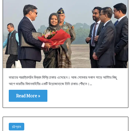
ভারতের পররাষ্ট্রসচিব বিক্রম মিশ্রি ঢাকায় এসেছেন। আজ সোমবার সকাল সাড়ে আটটার কিছু
আগে ভারতীয় বিমানবাহিনীর একটি উড়োজাহাজে তিনি ঢাকায় পৌঁছান।…
Read More »
চট্টগ্রাম