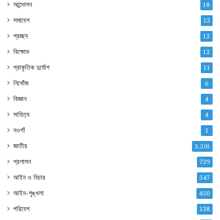
আন্দোলন
18
সমাবেশ
13
প্রচ্ছদ
12
বিক্ষোভ
12
প্রাকৃতিক দুর্যোগ
11
নিখোঁজ
6
বিজ্ঞান
4
সাহিত্য
4
নওগাঁ
1
জাতীয়
2,201
প্রশাসন
739
আইন ও বিচার
547
আইন-শৃঙ্খলা
450
পরিবেশ
138