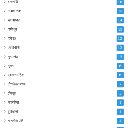
রাজশাহী
16
নারায়ণগঞ্জ
15
কক্সবাজার
14
লক্ষ্মীপুর
13
হবিগঞ্জ
12
নোয়াখালী
12
সুনামগঞ্জ
12
খুলনা
8
ব্রাহ্মণবাড়িয়া
8
চাঁপাইনবাবগঞ্জ
7
চাঁদপুর
5
সাতক্ষীরা
4
চুয়াডাঙ্গা
4
লালমনিরহাট
4