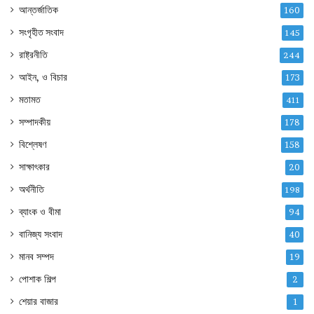
আন্তর্জাতিক
160
সংগৃহীত সংবাদ
145
রাষ্ট্রনীতি
244
আইন, ও বিচার
173
মতামত
411
সম্পাদকীয়
178
বিশ্লেষণ
158
সাক্ষাৎকার
20
অর্থনীতি
198
ব্যাংক ও বীমা
94
বানিজ্য সংবাদ
40
মানব সম্পদ
19
পোশাক শিল্প
2
শেয়ার বাজার
1