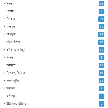
বিশ্ব
58
প্রবাস
7
বিনোদন
89
খেলাধুলা
31
সাংস্কৃতি
24
নাটক-ছিনেমা
12
কবিতা ও সাহিত্য
11
উৎসব
8
সংস্কৃতি
19
বিশেষ প্রতিবেদন
19
সড়ক দূর্ঘটনা
18
ফিচারড
8
ফরিদপুর
8
ইতিহাস ও ঐতিহ্য
7