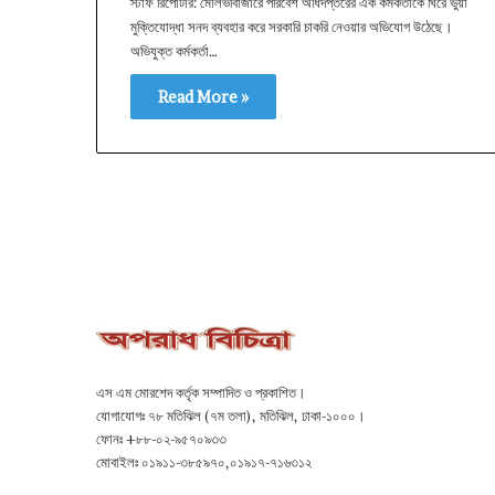
স্টাফ রিপোর্টার: মৌলভীবাজারে পরিবেশ অধিদপ্তরের এক কর্মকর্তাকে ঘিরে ভুয়া
মুক্তিযোদ্ধা সনদ ব্যবহার করে সরকারি চাকরি নেওয়ার অভিযোগ উঠেছে।
অভিযুক্ত কর্মকর্তা…
Read More »
এস এম মোরশেদ কর্তৃক সম্পাদিত ও প্রকাশিত।
যোগাযোগঃ ৭৮ মতিঝিল (৭ম তলা), মতিঝিল, ঢাকা-১০০০।
ফোনঃ +৮৮-০২-৯৫৭০৯৩৩
মোবাইলঃ ০১৯১১-৩৮৫৯৭০,০১৯১৭-৭১৬৩১২