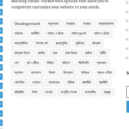
and Blog theme. Packed with options that allow you to
0
completely customize your website to your needs.
4
2
Uncategorized
অনুসন্ধান
অন্যান্য
অপরাধ
অব্যাবস্থাপনা
4
অভিযান
অর্থনীতি
আইন, ও বিচার
আইন-শৃঙ্খলা
আইন ও বিচার
3
আন্তর্জাতিক
ইসলাম ধর্ম
এক্সক্লুসিভ
কুমিল্লা
চট্টগ্রাম
1
চট্টগ্রাম বিভাগ
জাতীয়
ঢাকা
ঢাকা বিভাগ
দুর্ঘটনা
দুর্নীতি
2
দেশ
ধর্ম ও জীবন
নির্বাচন
পরিবেশ
পাঁচমিশালি
প্রতারনা
9
প্রশাসন
বাংলাদেশ
বিভাগ
বিশ্লেষণ
বৈশ্বিক
ব্যাংক ও বীমা
N
7
ভৌগলিক
মতামত
মানববন্ধন
মিডিয়া
রাজনীতি
রাজনীতি
2
E
রাষ্ট্রনীতি
শিক্ষা
সংগঠন
সংগৃহীত সংবাদ
সম্পাদকীয়
স্বাস্থ্য
y
1
E
9
a
6
5