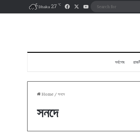
℃
Facebook
X
YouTube
27
Dhaka
সর্বশেষ
রাজন
Home
/
সনদে
সনদে