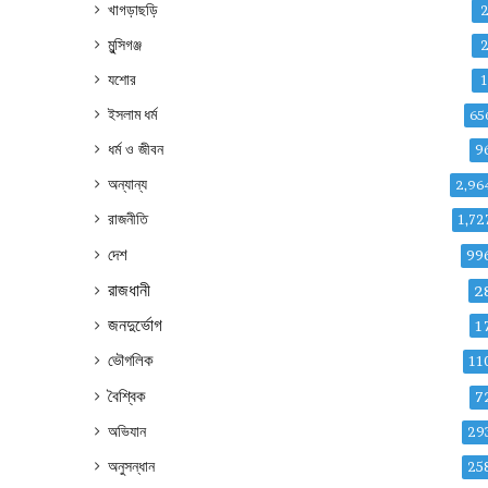
খাগড়াছড়ি
মুন্সিগঞ্জ
যশোর
ইসলাম ধর্ম
65
ধর্ম ও জীবন
9
অন্যান্য
2,96
রাজনীতি
1,72
দেশ
99
রাজধানী
2
জনদুর্ভোগ
1
ভৌগলিক
11
বৈশ্বিক
7
অভিযান
29
অনুসন্ধান
25