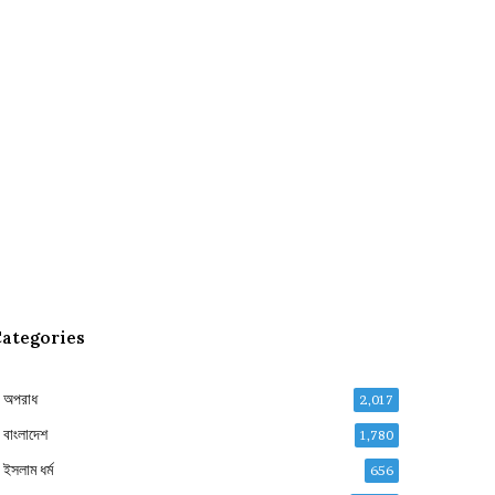
ategories
অপরাধ
2,017
বাংলাদেশ
1,780
ইসলাম ধর্ম
656