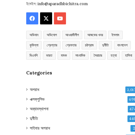
ইমেইল:
info@aparadhbichitra.com
Facebook
X
YouTube
অভিযান
অভিযোগ
আওয়ামীলীগ
আজকের খবর
ইসলাম
কুমিল্লা
গ্রেপ্তার
গ্রেফতার
চট্টগ্রাম
দুর্নীতি
বাংলাদেশ
বিএনপি
ভারত
মাদক
সাংবাদিক
সৈরাচার
হত্যা
হাসিনা
Categories
অপরাধ
2,01
এক্সক্লুসিভ
69
অব্যাবস্থাপনা
47
দুর্নীতি
44
সাইবার অপরাধ