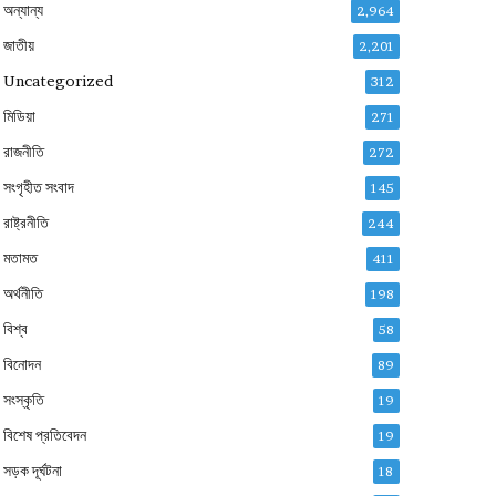
অন্যান্য
2,964
জাতীয়
2,201
Uncategorized
312
মিডিয়া
271
রাজনীতি
272
সংগৃহীত সংবাদ
145
রাষ্ট্রনীতি
244
মতামত
411
অর্থনীতি
198
বিশ্ব
58
বিনোদন
89
সংস্কৃতি
19
বিশেষ প্রতিবেদন
19
সড়ক দূর্ঘটনা
18