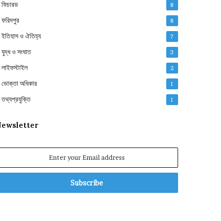
ফিচারড
8
ফরিদপুর
8
ইতিহাস ও ঐতিহ্য
7
যুদ্ধ ও সংঘাত
3
লাইফস্টাইল
2
ভোক্তা অধিকার
1
তথ্যপ্রযুক্তি
1
ewsletter
nter
our
mail
ddress