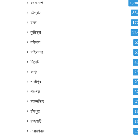
বাংলাদেশ
1,78
চট্টগ্রাম
53
ঢাকা
17
কুমিল্লা
12
বরিশাল
5
গাইবান্ধা
5
সিলেট
4
রংপুর
2
গাজীপুর
2
পঞ্চগড়
2
ময়মনসিংহ
2
চাঁদপুরে
1
রাজশাহী
1
নারায়ণগঞ্জ
1