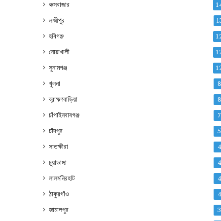
কক্সবাজার
1
লক্ষ্মীপুর
1
হবিগঞ্জ
1
নোয়াখালী
1
সুনামগঞ্জ
1
খুলনা
ব্রাহ্মণবাড়িয়া
চাঁপাইনবাবগঞ্জ
চাঁদপুর
সাতক্ষীরা
চুয়াডাঙ্গা
লালমনিরহাট
ঠাকুরগাঁও
জামালপুর