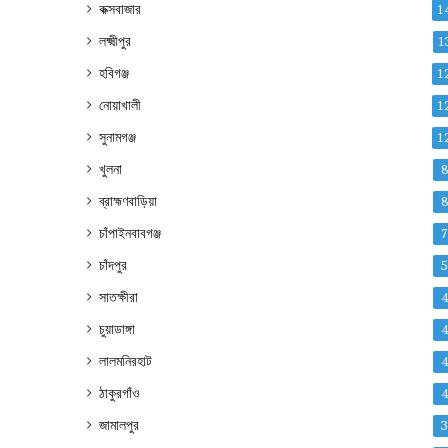
কক্সবাজার
1
লক্ষ্মীপুর
1
হবিগঞ্জ
1
নোয়াখালী
1
সুনামগঞ্জ
1
খুলনা
ব্রাহ্মণবাড়িয়া
চাঁপাইনবাবগঞ্জ
চাঁদপুর
সাতক্ষীরা
চুয়াডাঙ্গা
লালমনিরহাট
ঠাকুরগাঁও
জামালপুর