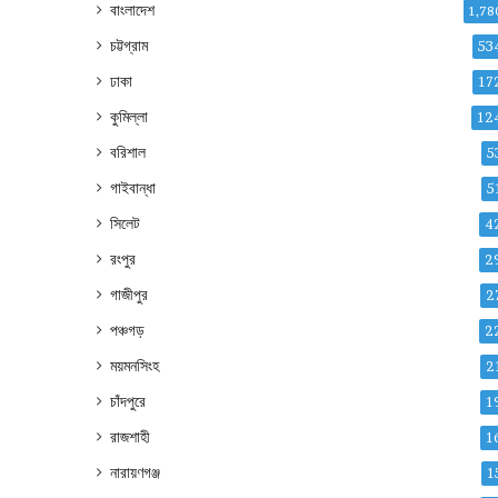
বাংলাদেশ
1,78
চট্টগ্রাম
53
ঢাকা
17
কুমিল্লা
12
বরিশাল
5
গাইবান্ধা
5
সিলেট
4
রংপুর
2
গাজীপুর
2
পঞ্চগড়
2
ময়মনসিংহ
2
চাঁদপুরে
1
রাজশাহী
1
নারায়ণগঞ্জ
1