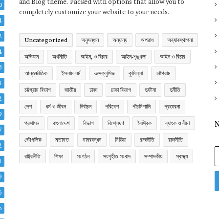
and Blog theme. Packed with options that allow you to
0
completely customize your website to your needs.
4
2
Uncategorized
অনুসন্ধান
অন্যান্য
অপরাধ
অব্যাবস্থাপনা
4
অভিযান
অর্থনীতি
আইন, ও বিচার
আইন-শৃঙ্খলা
আইন ও বিচার
3
আন্তর্জাতিক
ইসলাম ধর্ম
এক্সক্লুসিভ
কুমিল্লা
চট্টগ্রাম
1
চট্টগ্রাম বিভাগ
জাতীয়
ঢাকা
ঢাকা বিভাগ
দুর্ঘটনা
দুর্নীতি
2
দেশ
ধর্ম ও জীবন
নির্বাচন
পরিবেশ
পাঁচমিশালি
প্রতারনা
9
প্রশাসন
বাংলাদেশ
বিভাগ
বিশ্লেষণ
বৈশ্বিক
ব্যাংক ও বীমা
N
7
ভৌগলিক
মতামত
মানববন্ধন
মিডিয়া
রাজনীতি
রাজনীতি
2
E
রাষ্ট্রনীতি
শিক্ষা
সংগঠন
সংগৃহীত সংবাদ
সম্পাদকীয়
স্বাস্থ্য
y
1
E
9
a
6
5