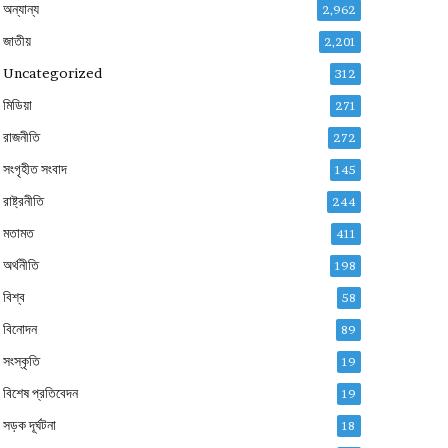
অন্যান্য
2,962
জাতীয়
2,201
Uncategorized
312
মিডিয়া
271
রাজনীতি
272
সংগৃহীত সংবাদ
145
রাষ্ট্রনীতি
244
মতামত
411
অর্থনীতি
198
বিশ্ব
58
বিনোদন
89
সংস্কৃতি
19
বিশেষ প্রতিবেদন
19
সড়ক দূর্ঘটনা
18