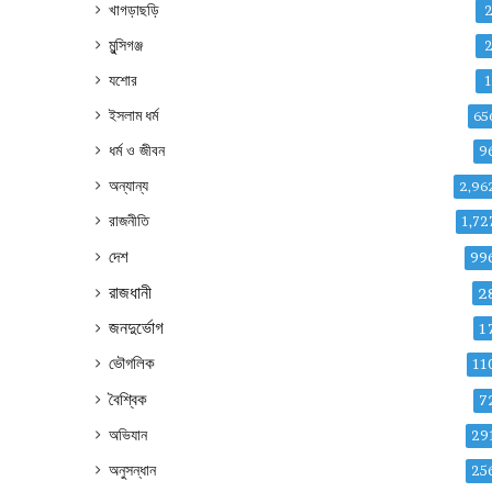
খাগড়াছড়ি
মুন্সিগঞ্জ
যশোর
ইসলাম ধর্ম
65
ধর্ম ও জীবন
9
অন্যান্য
2,96
রাজনীতি
1,72
দেশ
99
রাজধানী
2
জনদুর্ভোগ
1
ভৌগলিক
11
বৈশ্বিক
7
অভিযান
29
অনুসন্ধান
25