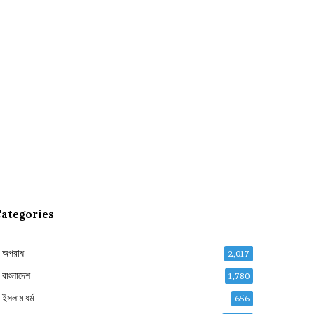
ategories
অপরাধ
2,017
বাংলাদেশ
1,780
ইসলাম ধর্ম
656