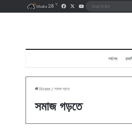
℃
Facebook
X
YouTube
28
Dhaka
সর্বশেষ
রাজন
Home
/
সমাজ গড়তে
সমাজ গড়তে