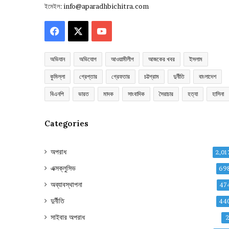
ইমেইল:
info@aparadhbichitra.com
Facebook
X
YouTube
অভিযান
অভিযোগ
আওয়ামীলীগ
আজকের খবর
ইসলাম
কুমিল্লা
গ্রেপ্তার
গ্রেফতার
চট্টগ্রাম
দুর্নীতি
বাংলাদেশ
বিএনপি
ভারত
মাদক
সাংবাদিক
সৈরাচার
হত্যা
হাসিনা
Categories
অপরাধ
2,01
এক্সক্লুসিভ
69
অব্যাবস্থাপনা
47
দুর্নীতি
44
সাইবার অপরাধ