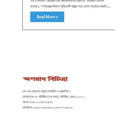
এম এ মান্নান : চট্টগ্রাম সিটি করপোরেশনের মেয়র ডা. শাহাদাত হোসেন
বলেছেন, “গণতন্ত্রের বিকাশে যুক্তিবাদী প্রজন্ম গড়ে তোলা অত্যন্ত জরুরি।…
Read More »
এস এম মোরশেদ কর্তৃক সম্পাদিত ও প্রকাশিত।
যোগাযোগঃ ৭৮ মতিঝিল (৭ম তলা), মতিঝিল, ঢাকা-১০০০।
ফোনঃ +৮৮-০২-৯৫৭০৯৩৩
মোবাইলঃ ০১৯১১-৩৮৫৯৭০,০১৯১৭-৭১৬৩১২