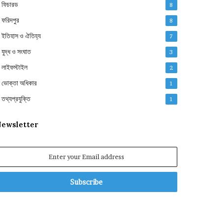
ফিচারড
8
ফরিদপুর
8
ইতিহাস ও ঐতিহ্য
7
যুদ্ধ ও সংঘাত
3
লাইফস্টাইল
2
ভোক্তা অধিকার
1
তথ্যপ্রযুক্তি
1
ewsletter
nter
our
mail
ddress