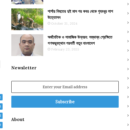
শার্শায় নিহতের দুই মাস পর কবর থেকে গৃহবধূর লাশ
উত্তোলন
October 31, 2024
অর্থনৈতিক ও সামাজিক উন্নয়ন: সম্ভাব্য প্রেক্ষিতে
গণঅভ্যুত্থান পরবর্তী নতুন বাংলাদেশ
February 23, 2025
Newsletter
Enter
your
Email
2
address
8
3
About
9