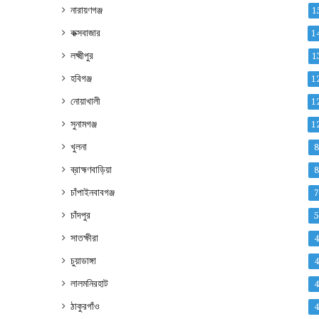
নারায়ণগঞ্জ
1
কক্সবাজার
1
লক্ষ্মীপুর
1
হবিগঞ্জ
1
নোয়াখালী
1
সুনামগঞ্জ
1
খুলনা
ব্রাহ্মণবাড়িয়া
চাঁপাইনবাবগঞ্জ
চাঁদপুর
সাতক্ষীরা
চুয়াডাঙ্গা
লালমনিরহাট
ঠাকুরগাঁও