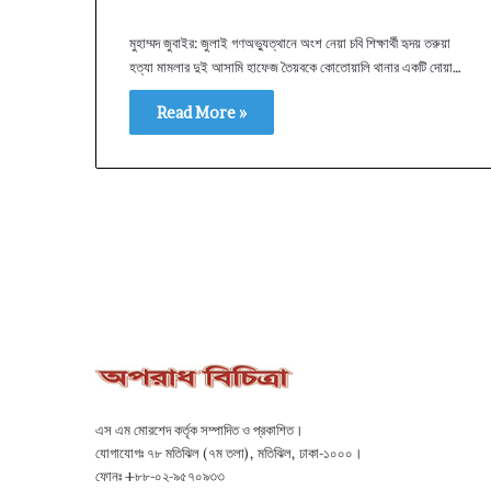
মুহাম্মদ জুবাইর: জুলাই গণঅভ্যুত্থানে অংশ নেয়া চবি শিক্ষার্থী হৃদয় তরুয়া
হত্যা মামলার দুই আসামি হাফেজ তৈয়বকে কোতোয়ালি থানার একটি দোয়া…
Read More »
এস এম মোরশেদ কর্তৃক সম্পাদিত ও প্রকাশিত।
যোগাযোগঃ ৭৮ মতিঝিল (৭ম তলা), মতিঝিল, ঢাকা-১০০০।
ফোনঃ +৮৮-০২-৯৫৭০৯৩৩