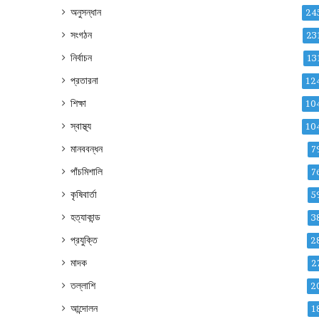
অনুসন্ধান
24
সংগঠন
23
নির্বাচন
13
প্রতারনা
12
শিক্ষা
10
স্বাস্থ্য
10
মানববন্ধন
7
পাঁচমিশালি
7
কৃষিবার্তা
5
হত্যাকান্ড
3
প্রযুক্তি
2
মাদক
2
তল্লাশি
2
আন্দোলন
1