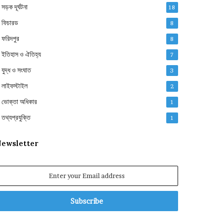
সড়ক দূর্ঘটনা
18
ফিচারড
8
ফরিদপুর
8
ইতিহাস ও ঐতিহ্য
7
যুদ্ধ ও সংঘাত
3
লাইফস্টাইল
2
ভোক্তা অধিকার
1
তথ্যপ্রযুক্তি
1
ewsletter
nter
our
mail
ddress