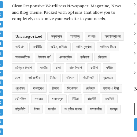
2
Clean Responsive WordPress Newspaper, Magazine, News
and Blog theme. Packed with options that allow you to
0
completely customize your website to your needs.
4
2
Uncategorized
অনুসন্ধান
অন্যান্য
অপরাধ
অব্যাবস্থাপনা
4
অভিযান
অর্থনীতি
আইন, ও বিচার
আইন-শৃঙ্খলা
আইন ও বিচার
3
আন্তর্জাতিক
ইসলাম ধর্ম
এক্সক্লুসিভ
কুমিল্লা
চট্টগ্রাম
1
চট্টগ্রাম বিভাগ
জাতীয়
ঢাকা
ঢাকা বিভাগ
দুর্ঘটনা
দুর্নীতি
2
দেশ
ধর্ম ও জীবন
নির্বাচন
পরিবেশ
পাঁচমিশালি
প্রতারনা
9
প্রশাসন
বাংলাদেশ
বিভাগ
বিশ্লেষণ
বৈশ্বিক
ব্যাংক ও বীমা
N
7
ভৌগলিক
মতামত
মানববন্ধন
মিডিয়া
রাজনীতি
রাজনীতি
2
E
রাষ্ট্রনীতি
শিক্ষা
সংগঠন
সংগৃহীত সংবাদ
সম্পাদকীয়
স্বাস্থ্য
y
1
E
9
a
6