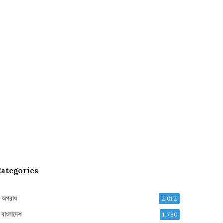
ategories
অপরাধ
2,012
বাংলাদেশ
1,780