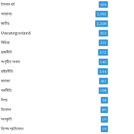
ইসলাম ধর্ম
656
অন্যান্য
2,951
জাতীয়
2,200
Uncategorized
312
মিডিয়া
271
রাজনীতি
272
সংগৃহীত সংবাদ
145
রাষ্ট্রনীতি
244
মতামত
411
অর্থনীতি
198
বিশ্ব
58
বিনোদন
89
সংস্কৃতি
19
বিশেষ প্রতিবেদন
19