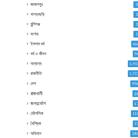
জামালপুর
খাগড়াছড়ি
মুন্সিগঞ্জ
যশোর
ইসলাম ধর্ম
65
ধর্ম ও জীবন
9
অন্যান্য
2,95
রাজনীতি
1,72
দেশ
99
রাজধানী
2
জনদুর্ভোগ
1
ভৌগলিক
11
বৈশ্বিক
7
অভিযান
28