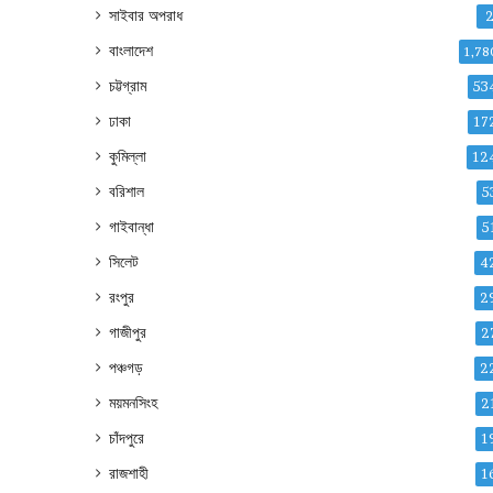
সাইবার অপরাধ
বাংলাদেশ
1,78
চট্টগ্রাম
53
ঢাকা
17
কুমিল্লা
12
বরিশাল
5
গাইবান্ধা
5
সিলেট
4
রংপুর
2
গাজীপুর
2
পঞ্চগড়
2
ময়মনসিংহ
2
চাঁদপুরে
1
রাজশাহী
1