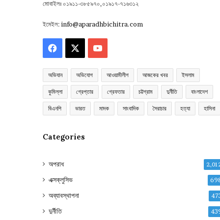
মোবাইলঃ ০১৯১১-৩৮৫৯৭০,০১৯১৭-৭১৬৩১২
ইমেইল:
info@aparadhbichitra.com
Facebook
X
YouTube
অভিযান
অভিযোগ
আওয়ামীলীগ
আজকের খবর
ইসলাম
কুমিল্লা
গ্রেপ্তার
গ্রেফতার
চট্টগ্রাম
দুর্নীতি
বাংলাদেশ
বিএনপি
ভারত
মাদক
সাংবাদিক
সৈরাচার
হত্যা
হাসিনা
Categories
অপরাধ
2,01
এক্সক্লুসিভ
69
অব্যাবস্থাপনা
47
দুর্নীতি
43