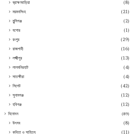
ব্রাহ্মণবাড়িয়া
(8)
ময়মনসিংহ
(21)
মুন্সিগঞ্জ
(2)
যশোর
(1)
রংপুর
(29)
রাজশাহী
(16)
লক্ষ্মীপুর
(13)
লালমনিরহাট
(4)
সাতক্ষীরা
(4)
সিলেট
(42)
সুনামগঞ্জ
(12)
হবিগঞ্জ
(12)
বিনোদন
(89)
উৎসব
(8)
কবিতা ও সাহিত্য
(11)