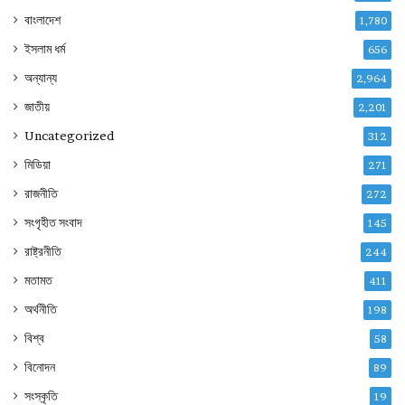
বাংলাদেশ
1,780
ইসলাম ধর্ম
656
অন্যান্য
2,964
জাতীয়
2,201
Uncategorized
312
মিডিয়া
271
রাজনীতি
272
সংগৃহীত সংবাদ
145
রাষ্ট্রনীতি
244
মতামত
411
অর্থনীতি
198
বিশ্ব
58
বিনোদন
89
সংস্কৃতি
19