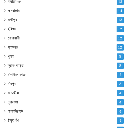
নারায়ণগঞ্জ
15
কক্সবাজার
14
লক্ষ্মীপুর
13
হবিগঞ্জ
12
নোয়াখালী
12
সুনামগঞ্জ
12
খুলনা
8
ব্রাহ্মণবাড়িয়া
8
চাঁপাইনবাবগঞ্জ
7
চাঁদপুর
5
সাতক্ষীরা
4
চুয়াডাঙ্গা
4
লালমনিরহাট
4
ঠাকুরগাঁও
4