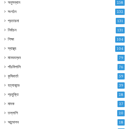
অনুসন্ধান
258
সংগঠন
232
প্রতারনা
131
নির্বাচন
131
শিক্ষা
104
স্বাস্থ্য
104
মানববন্ধন
79
পাঁচমিশালি
76
কৃষিবার্তা
59
হত্যাকান্ড
39
প্রযুক্তি
28
মাদক
27
তল্লাশি
20
আন্দোলন
18