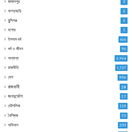
জামালপুর
3
খাগড়াছড়ি
2
মুন্সিগঞ্জ
2
যশোর
1
ইসলাম ধর্ম
656
ধর্ম ও জীবন
96
অন্যান্য
2,964
রাজনীতি
1,727
দেশ
996
রাজধানী
28
জনদুর্ভোগ
17
ভৌগলিক
110
বৈশ্বিক
72
অভিযান
293