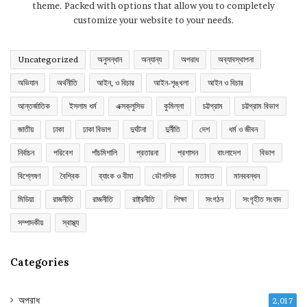
theme. Packed with options that allow you to completely
customize your website to your needs.
Uncategorized
অনুসন্ধান
অন্যান্য
অপরাধ
অব্যাবস্থাপনা
অভিযান
অর্থনীতি
আইন, ও বিচার
আইন-শৃঙ্খলা
আইন ও বিচার
আন্তর্জাতিক
ইসলাম ধর্ম
এক্সক্লুসিভ
কুমিল্লা
চট্টগ্রাম
চট্টগ্রাম বিভাগ
জাতীয়
ঢাকা
ঢাকা বিভাগ
দুর্ঘটনা
দুর্নীতি
দেশ
ধর্ম ও জীবন
নির্বাচন
পরিবেশ
পাঁচমিশালি
প্রতারনা
প্রশাসন
বাংলাদেশ
বিভাগ
বিশ্লেষণ
বৈশ্বিক
ব্যাংক ও বীমা
ভৌগলিক
মতামত
মানববন্ধন
মিডিয়া
রাজনীতি
রাজনীতি
রাষ্ট্রনীতি
শিক্ষা
সংগঠন
সংগৃহীত সংবাদ
সম্পাদকীয়
স্বাস্থ্য
Categories
অপরাধ
2,017