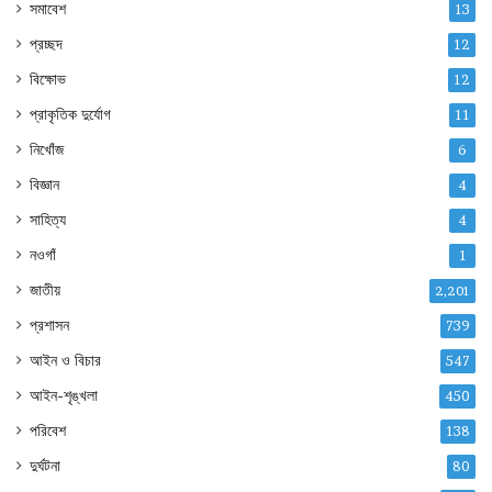
সমাবেশ
13
প্রচ্ছদ
12
বিক্ষোভ
12
প্রাকৃতিক দুর্যোগ
11
নিখোঁজ
6
বিজ্ঞান
4
সাহিত্য
4
নওগাঁ
1
জাতীয়
2,201
প্রশাসন
739
আইন ও বিচার
547
আইন-শৃঙ্খলা
450
পরিবেশ
138
দুর্ঘটনা
80