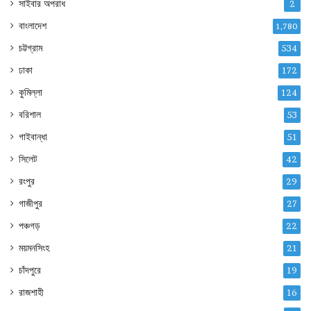
সাইবার অপরাধ
2
বাংলাদেশ
1,780
চট্টগ্রাম
534
ঢাকা
172
কুমিল্লা
124
বরিশাল
53
গাইবান্ধা
51
সিলেট
42
রংপুর
29
গাজীপুর
27
পঞ্চগড়
22
ময়মনসিংহ
21
চাঁদপুরে
19
রাজশাহী
16