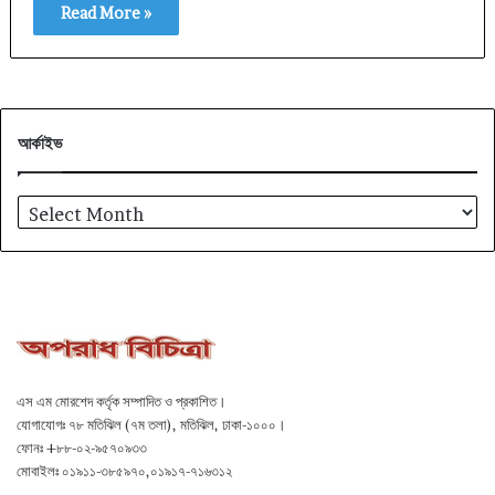
Read More »
আর্কাইভ
আর্কাইভ
এস এম মোরশেদ কর্তৃক সম্পাদিত ও প্রকাশিত।
যোগাযোগঃ ৭৮ মতিঝিল (৭ম তলা), মতিঝিল, ঢাকা-১০০০।
ফোনঃ +৮৮-০২-৯৫৭০৯৩৩
মোবাইলঃ ০১৯১১-৩৮৫৯৭০,০১৯১৭-৭১৬৩১২