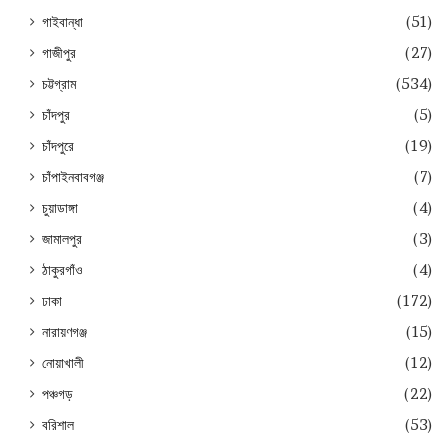
গাইবান্ধা
(51)
গাজীপুর
(27)
চট্টগ্রাম
(534)
চাঁদপুর
(5)
চাঁদপুরে
(19)
চাঁপাইনবাবগঞ্জ
(7)
চুয়াডাঙ্গা
(4)
জামালপুর
(3)
ঠাকুরগাঁও
(4)
ঢাকা
(172)
নারায়ণগঞ্জ
(15)
নোয়াখালী
(12)
পঞ্চগড়
(22)
বরিশাল
(53)