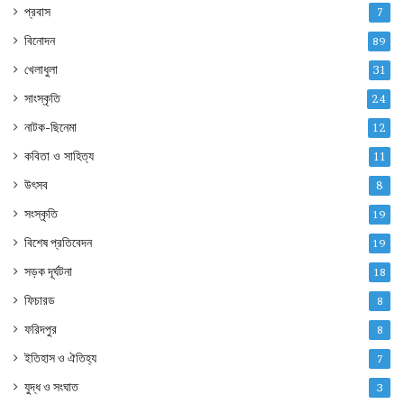
প্রবাস
7
বিনোদন
89
খেলাধুলা
31
সাংস্কৃতি
24
নাটক-ছিনেমা
12
কবিতা ও সাহিত্য
11
উৎসব
8
সংস্কৃতি
19
বিশেষ প্রতিবেদন
19
সড়ক দূর্ঘটনা
18
ফিচারড
8
ফরিদপুর
8
ইতিহাস ও ঐতিহ্য
7
যুদ্ধ ও সংঘাত
3