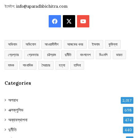
ইমেইল:
info@aparadhbichitra.com
Facebook
X
YouTube
অভিযান
অভিযোগ
আওয়ামীলীগ
আজকের খবর
ইসলাম
কুমিল্লা
গ্রেপ্তার
গ্রেফতার
চট্টগ্রাম
দুর্নীতি
বাংলাদেশ
বিএনপি
ভারত
মাদক
সাংবাদিক
সৈরাচার
হত্যা
হাসিনা
Categories
অপরাধ
2,017
এক্সক্লুসিভ
698
অব্যাবস্থাপনা
474
দুর্নীতি
440