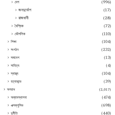
দেশ
(996)
জনদুর্ভোগ
(17)
রাজধানী
(28)
বৈশ্বিক
(72)
ভৌগলিক
(110)
শিক্ষা
(104)
সংগঠন
(232)
সমাবেশ
(13)
সাহিত্য
(4)
স্বাস্থ্য
(104)
হত্যাকান্ড
(39)
অপরাধ
(2,017)
অব্যাবস্থাপনা
(474)
এক্সক্লুসিভ
(698)
দুর্নীতি
(440)