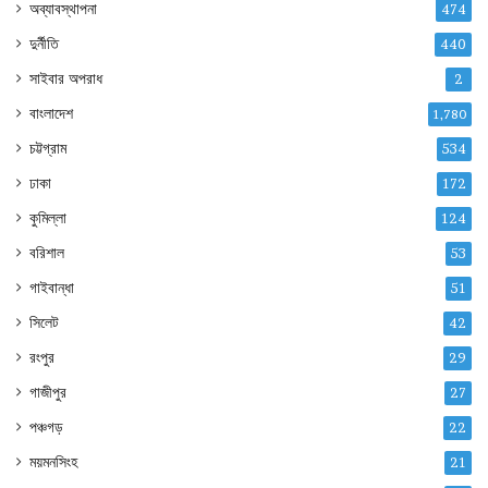
অব্যাবস্থাপনা
474
দুর্নীতি
440
সাইবার অপরাধ
2
বাংলাদেশ
1,780
চট্টগ্রাম
534
ঢাকা
172
কুমিল্লা
124
বরিশাল
53
গাইবান্ধা
51
সিলেট
42
রংপুর
29
গাজীপুর
27
পঞ্চগড়
22
ময়মনসিংহ
21