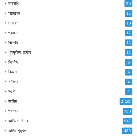
তল্লাশি
20
আন্দোলন
18
সমাবেশ
13
প্রচ্ছদ
12
বিক্ষোভ
12
প্রাকৃতিক দুর্যোগ
11
নিখোঁজ
6
বিজ্ঞান
4
সাহিত্য
4
নওগাঁ
1
জাতীয়
2,201
প্রশাসন
739
আইন ও বিচার
547
আইন-শৃঙ্খলা
450