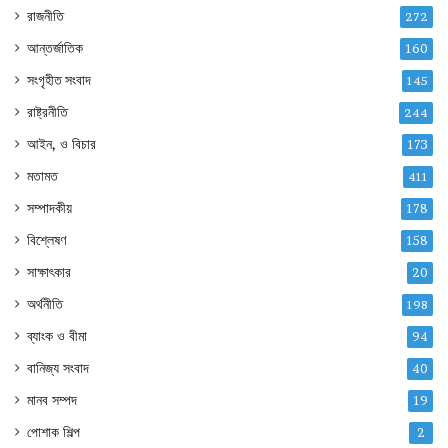
রাজনীতি
272
আন্তর্জাতিক
160
সংগৃহীত সংবাদ
145
রাষ্ট্রনীতি
244
আইন, ও বিচার
173
মতামত
411
সম্পাদকীয়
178
বিশ্লেষণ
158
সাক্ষাৎকার
20
অর্থনীতি
198
ব্যাংক ও বীমা
94
বানিজ্য সংবাদ
40
মানব সম্পদ
19
পোশাক শিল্প
2