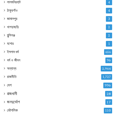
লালমনিরহাট
4
ঠাকুরগাঁও
4
জামালপুর
3
খাগড়াছড়ি
2
মুন্সিগঞ্জ
2
যশোর
1
ইসলাম ধর্ম
656
ধর্ম ও জীবন
96
অন্যান্য
2,964
রাজনীতি
1,727
দেশ
996
রাজধানী
28
জনদুর্ভোগ
17
ভৌগলিক
110