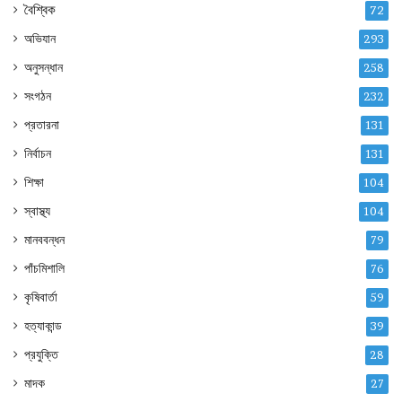
বৈশ্বিক
72
অভিযান
293
অনুসন্ধান
258
সংগঠন
232
প্রতারনা
131
নির্বাচন
131
শিক্ষা
104
স্বাস্থ্য
104
মানববন্ধন
79
পাঁচমিশালি
76
কৃষিবার্তা
59
হত্যাকান্ড
39
প্রযুক্তি
28
মাদক
27