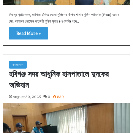
নিজস্ব প্রতিবেদক, হবিগঞ্জ: হবিগঞ্জ জেলা পুলিশের বিশেষ শাখার পুলিশ পরিদর্শক (নিরস্ত্র) জনাব
মো. কামরুল হোসেন সহকারী পুলিশ সুপার (এএসপি) পদে…
Read More »
বাংলাদেশ
হবিগঞ্জ সদর আধুনিক হাসপাতালে দুদকের
অভিযান
August 30, 2025
0
850