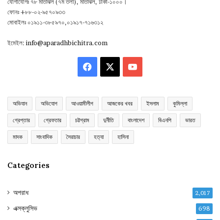
যোগাযোগঃ ৭৮ মতিঝিল (৭ম তলা), মতিঝিল, ঢাকা-১০০০।
ফোনঃ +৮৮-০২-৯৫৭০৯৩৩
মোবাইলঃ ০১৯১১-৩৮৫৯৭০,০১৯১৭-৭১৬৩১২
ইমেইল:
info@aparadhbichitra.com
Facebook
X
YouTube
অভিযান
অভিযোগ
আওয়ামীলীগ
আজকের খবর
ইসলাম
কুমিল্লা
গ্রেপ্তার
গ্রেফতার
চট্টগ্রাম
দুর্নীতি
বাংলাদেশ
বিএনপি
ভারত
মাদক
সাংবাদিক
সৈরাচার
হত্যা
হাসিনা
Categories
অপরাধ
2,017
এক্সক্লুসিভ
698