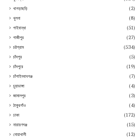
খাগড়াছড়ি
(2)
খুলনা
(8)
গাইবান্ধা
(51)
গাজীপুর
(27)
চট্টগ্রাম
(534)
চাঁদপুর
(5)
চাঁদপুরে
(19)
চাঁপাইনবাবগঞ্জ
(7)
চুয়াডাঙ্গা
(4)
জামালপুর
(3)
ঠাকুরগাঁও
(4)
ঢাকা
(172)
নারায়ণগঞ্জ
(15)
নোয়াখালী
(12)