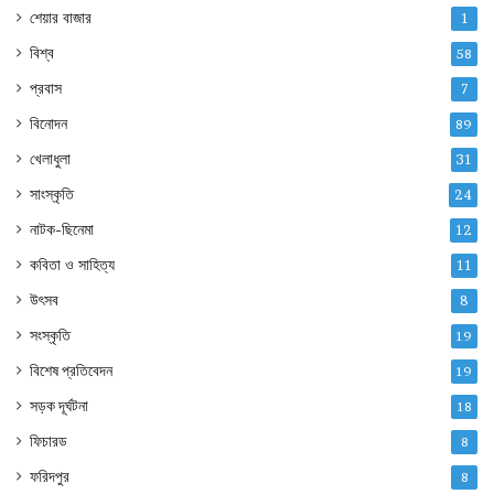
শেয়ার বাজার
1
বিশ্ব
58
প্রবাস
7
বিনোদন
89
খেলাধুলা
31
সাংস্কৃতি
24
নাটক-ছিনেমা
12
কবিতা ও সাহিত্য
11
উৎসব
8
সংস্কৃতি
19
বিশেষ প্রতিবেদন
19
সড়ক দূর্ঘটনা
18
ফিচারড
8
ফরিদপুর
8