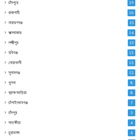
চাঁদপুরে
19
রাজশাহী
16
নারায়ণগঞ্জ
15
কক্সবাজার
14
লক্ষ্মীপুর
13
হবিগঞ্জ
12
নোয়াখালী
12
সুনামগঞ্জ
12
খুলনা
8
ব্রাহ্মণবাড়িয়া
8
চাঁপাইনবাবগঞ্জ
7
চাঁদপুর
5
সাতক্ষীরা
4
চুয়াডাঙ্গা
4