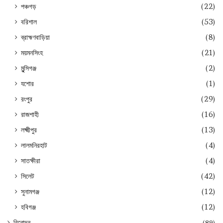
পঞ্চগড়
(22)
বরিশাল
(53)
ব্রাহ্মণবাড়িয়া
(8)
ময়মনসিংহ
(21)
মুন্সিগঞ্জ
(2)
যশোর
(1)
রংপুর
(29)
রাজশাহী
(16)
লক্ষ্মীপুর
(13)
লালমনিরহাট
(4)
সাতক্ষীরা
(4)
সিলেট
(42)
সুনামগঞ্জ
(12)
হবিগঞ্জ
(12)
বিনোদন
(89)