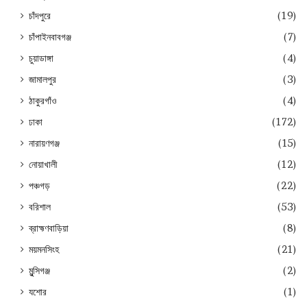
চাঁদপুরে
(19)
চাঁপাইনবাবগঞ্জ
(7)
চুয়াডাঙ্গা
(4)
জামালপুর
(3)
ঠাকুরগাঁও
(4)
ঢাকা
(172)
নারায়ণগঞ্জ
(15)
নোয়াখালী
(12)
পঞ্চগড়
(22)
বরিশাল
(53)
ব্রাহ্মণবাড়িয়া
(8)
ময়মনসিংহ
(21)
মুন্সিগঞ্জ
(2)
যশোর
(1)