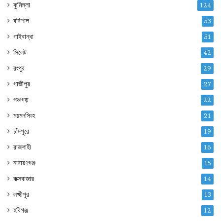
কুমিল্লা
124
বরিশাল
53
গাইবান্ধা
51
সিলেট
42
রংপুর
29
গাজীপুর
27
পঞ্চগড়
22
ময়মনসিংহ
21
চাঁদপুরে
19
রাজশাহী
16
নারায়ণগঞ্জ
15
কক্সবাজার
14
লক্ষ্মীপুর
13
হবিগঞ্জ
12