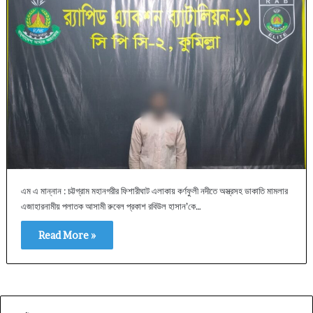
এম এ মান্নান : চট্টগ্রাম মহানগরীর ফিশারীঘাট এলাকায় কর্ণফুলী নদীতে অস্ত্রসহ ডাকাতি মামলার
এজাহারনামীয় পলাতক আসামী রুবেল প্রকাশ রবিউল হাসান’কে…
Read More »