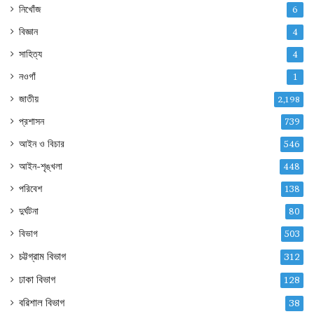
নিখোঁজ
6
বিজ্ঞান
4
সাহিত্য
4
নওগাঁ
1
জাতীয়
2,198
প্রশাসন
739
আইন ও বিচার
546
আইন-শৃঙ্খলা
448
পরিবেশ
138
দুর্ঘটনা
80
বিভাগ
503
চট্টগ্রাম বিভাগ
312
ঢাকা বিভাগ
128
বরিশাল বিভাগ
38