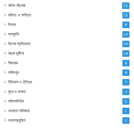
নাটক-ছিনেমা
12
কবিতা ও সাহিত্য
11
উৎসব
8
সংস্কৃতি
19
বিশেষ প্রতিবেদন
19
সড়ক দূর্ঘটনা
18
ফিচারড
8
ফরিদপুর
8
ইতিহাস ও ঐতিহ্য
7
যুদ্ধ ও সংঘাত
3
লাইফস্টাইল
2
ভোক্তা অধিকার
1
তথ্যপ্রযুক্তি
1