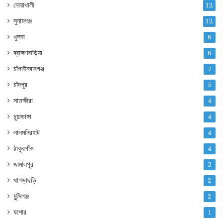
নোয়াখালী
12
সুনামগঞ্জ
12
খুলনা
8
ব্রাহ্মণবাড়িয়া
8
চাঁপাইনবাবগঞ্জ
7
চাঁদপুর
5
সাতক্ষীরা
4
চুয়াডাঙ্গা
4
লালমনিরহাট
4
ঠাকুরগাঁও
4
জামালপুর
3
খাগড়াছড়ি
2
মুন্সিগঞ্জ
2
যশোর
1