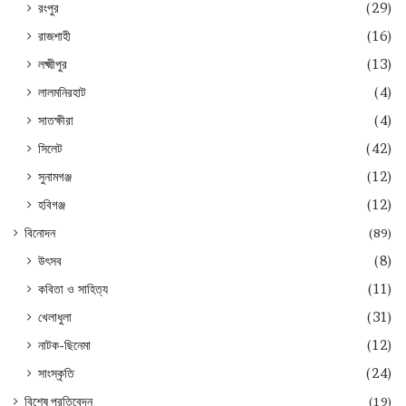
রংপুর
(29)
রাজশাহী
(16)
লক্ষ্মীপুর
(13)
লালমনিরহাট
(4)
সাতক্ষীরা
(4)
সিলেট
(42)
সুনামগঞ্জ
(12)
হবিগঞ্জ
(12)
বিনোদন
(89)
উৎসব
(8)
কবিতা ও সাহিত্য
(11)
খেলাধুলা
(31)
নাটক-ছিনেমা
(12)
সাংস্কৃতি
(24)
বিশেষ প্রতিবেদন
(19)