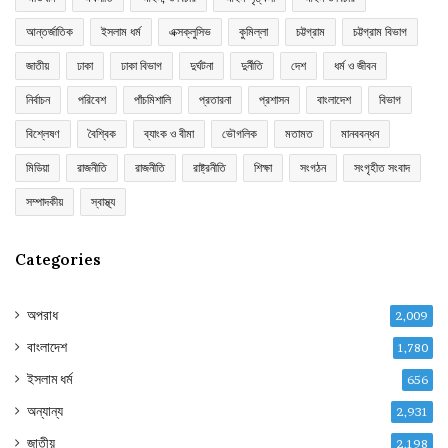
আন্তর্জাতিক
ইসলাম ধর্ম
এক্সক্লুসিভ
কুমিল্লা
চট্টগ্রাম
চট্টগ্রাম বিভাগ
জাতীয়
ঢাকা
ঢাকা বিভাগ
দুর্ঘটনা
দুর্নীতি
দেশ
ধর্ম ও জীবন
নির্বাচন
পরিবেশ
পাঁচমিশালি
প্রতারনা
প্রশাসন
বাংলাদেশ
বিভাগ
বিশ্লেষণ
বৈশ্বিক
ব্যাংক ও বীমা
ভৌগলিক
মতামত
মানববন্ধন
মিডিয়া
রাজনীতি
রাজনীতি
রাষ্ট্রনীতি
শিক্ষা
সংগঠন
সংগৃহীত সংবাদ
সম্পাদকীয়
স্বাস্থ্য
Categories
অপরাধ
2,009
বাংলাদেশ
1,780
ইসলাম ধর্ম
656
অন্যান্য
2,931
জাতীয়
2,198