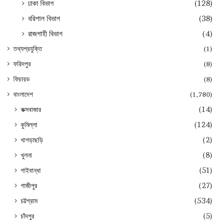
ঢাকা বিভাগ
(128)
বরিশাল বিভাগ
(38)
রাজশাহী বিভাগ
(4)
তথ্যপ্রযুক্তি
(1)
ফরিদপুর
(8)
ফিচারড
(8)
বাংলাদেশ
(1,780)
কক্সবাজার
(14)
কুমিল্লা
(124)
খাগড়াছড়ি
(2)
খুলনা
(8)
গাইবান্ধা
(51)
গাজীপুর
(27)
চট্টগ্রাম
(534)
চাঁদপুর
(5)