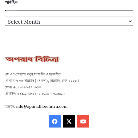
আর্কাইভ
আর্কাইভ
এস এম মোরশেদ কর্তৃক সম্পাদিত ও প্রকাশিত।
যোগাযোগঃ ৭৮ মতিঝিল (৭ম তলা), মতিঝিল, ঢাকা-১০০০।
ফোনঃ +৮৮-০২-৯৫৭০৯৩৩
মোবাইলঃ ০১৯১১-৩৮৫৯৭০,০১৯১৭-৭১৬৩১২
ইমেইল:
info@aparadhbichitra.com
Facebook
X
YouTube