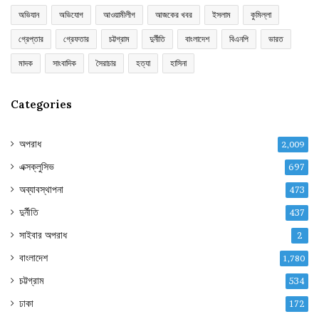
অভিযান
অভিযোগ
আওয়ামীলীগ
আজকের খবর
ইসলাম
কুমিল্লা
গ্রেপ্তার
গ্রেফতার
চট্টগ্রাম
দুর্নীতি
বাংলাদেশ
বিএনপি
ভারত
মাদক
সাংবাদিক
সৈরাচার
হত্যা
হাসিনা
Categories
অপরাধ
2,009
এক্সক্লুসিভ
697
অব্যাবস্থাপনা
473
দুর্নীতি
437
সাইবার অপরাধ
2
বাংলাদেশ
1,780
চট্টগ্রাম
534
ঢাকা
172