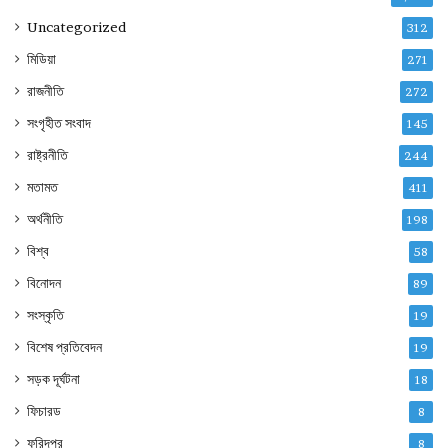
Uncategorized
312
মিডিয়া
271
রাজনীতি
272
সংগৃহীত সংবাদ
145
রাষ্ট্রনীতি
244
মতামত
411
অর্থনীতি
198
বিশ্ব
58
বিনোদন
89
সংস্কৃতি
19
বিশেষ প্রতিবেদন
19
সড়ক দূর্ঘটনা
18
ফিচারড
8
ফরিদপুর
8