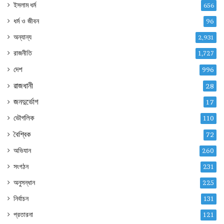
ইসলাম ধর্ম
656
ধর্ম ও জীবন
96
অন্যান্য
2,931
রাজনীতি
1,727
দেশ
996
রাজধানী
28
জনদুর্ভোগ
17
ভৌগলিক
110
বৈশ্বিক
72
অভিযান
260
সংগঠন
231
অনুসন্ধান
225
নির্বাচন
131
প্রতারনা
121