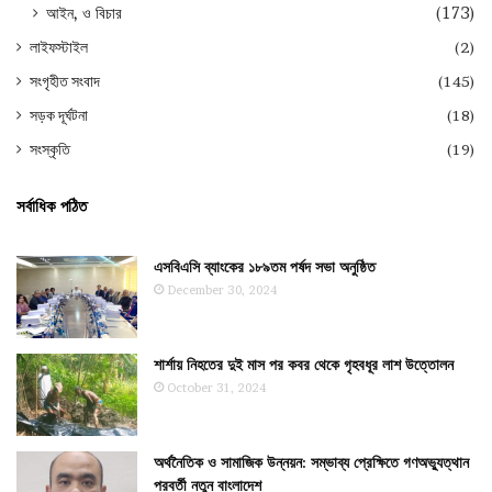
আইন, ও বিচার
(173)
লাইফস্টাইল
(2)
সংগৃহীত সংবাদ
(145)
সড়ক দূর্ঘটনা
(18)
সংস্কৃতি
(19)
সর্বাধিক পঠিত
এসবিএসি ব্যাংকের ১৮৯তম পর্ষদ সভা অনুষ্ঠিত
December 30, 2024
শার্শায় নিহতের দুই মাস পর কবর থেকে গৃহবধূর লাশ উত্তোলন
October 31, 2024
অর্থনৈতিক ও সামাজিক উন্নয়ন: সম্ভাব্য প্রেক্ষিতে গণঅভ্যুত্থান
পরবর্তী নতুন বাংলাদেশ