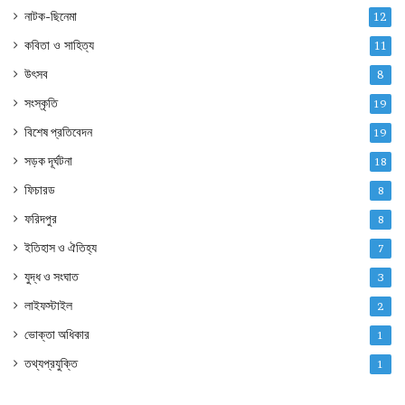
নাটক-ছিনেমা
12
কবিতা ও সাহিত্য
11
উৎসব
8
সংস্কৃতি
19
বিশেষ প্রতিবেদন
19
সড়ক দূর্ঘটনা
18
ফিচারড
8
ফরিদপুর
8
ইতিহাস ও ঐতিহ্য
7
যুদ্ধ ও সংঘাত
3
লাইফস্টাইল
2
ভোক্তা অধিকার
1
তথ্যপ্রযুক্তি
1