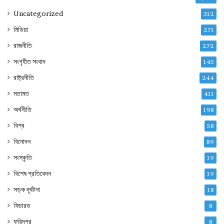
Uncategorized
312
মিডিয়া
271
রাজনীতি
272
সংগৃহীত সংবাদ
145
রাষ্ট্রনীতি
244
মতামত
411
অর্থনীতি
198
বিশ্ব
58
বিনোদন
89
সংস্কৃতি
19
বিশেষ প্রতিবেদন
19
সড়ক দূর্ঘটনা
18
ফিচারড
8
ফরিদপুর
8