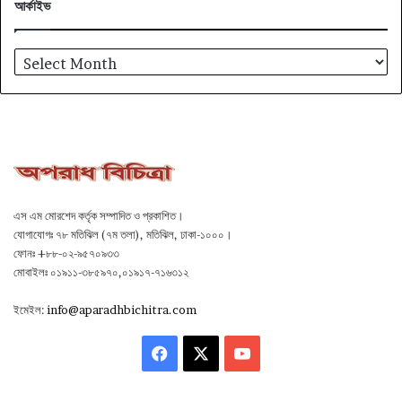
আর্কাইভ
আর্কাইভ
এস এম মোরশেদ কর্তৃক সম্পাদিত ও প্রকাশিত।
যোগাযোগঃ ৭৮ মতিঝিল (৭ম তলা), মতিঝিল, ঢাকা-১০০০।
ফোনঃ +৮৮-০২-৯৫৭০৯৩৩
মোবাইলঃ ০১৯১১-৩৮৫৯৭০,০১৯১৭-৭১৬৩১২
ইমেইল:
info@aparadhbichitra.com
Facebook
X
YouTube