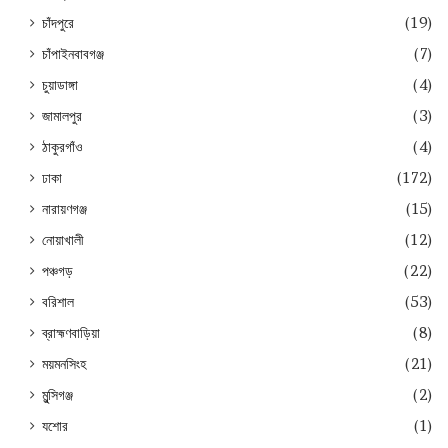
চাঁদপুরে
(19)
চাঁপাইনবাবগঞ্জ
(7)
চুয়াডাঙ্গা
(4)
জামালপুর
(3)
ঠাকুরগাঁও
(4)
ঢাকা
(172)
নারায়ণগঞ্জ
(15)
নোয়াখালী
(12)
পঞ্চগড়
(22)
বরিশাল
(53)
ব্রাহ্মণবাড়িয়া
(8)
ময়মনসিংহ
(21)
মুন্সিগঞ্জ
(2)
যশোর
(1)