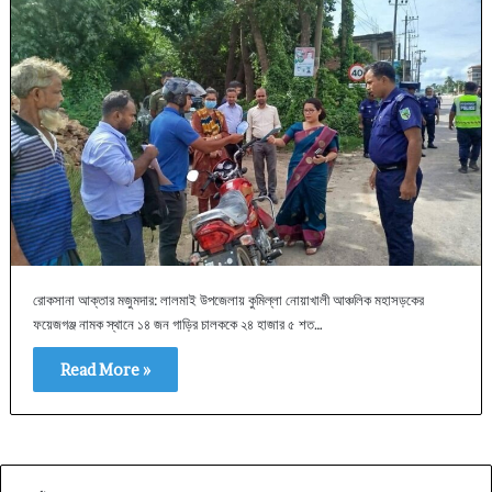
রোকসানা আক্তার মজুমদার: লালমাই উপজেলায় কুমিল্লা নোয়াখালী আঞ্চলিক মহাসড়কের
ফয়েজগঞ্জ নামক স্থানে ১৪ জন গাড়ির চালককে ২৪ হাজার ৫ শত…
Read More »