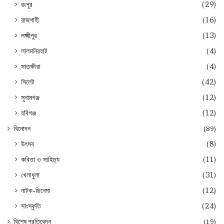
রংপুর
(29)
রাজশাহী
(16)
লক্ষ্মীপুর
(13)
লালমনিরহাট
(4)
সাতক্ষীরা
(4)
সিলেট
(42)
সুনামগঞ্জ
(12)
হবিগঞ্জ
(12)
বিনোদন
(89)
উৎসব
(8)
কবিতা ও সাহিত্য
(11)
খেলাধুলা
(31)
নাটক-ছিনেমা
(12)
সাংস্কৃতি
(24)
বিশেষ প্রতিবেদন
(19)