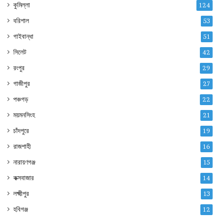
কুমিল্লা
124
বরিশাল
53
গাইবান্ধা
51
সিলেট
42
রংপুর
29
গাজীপুর
27
পঞ্চগড়
22
ময়মনসিংহ
21
চাঁদপুরে
19
রাজশাহী
16
নারায়ণগঞ্জ
15
কক্সবাজার
14
লক্ষ্মীপুর
13
হবিগঞ্জ
12