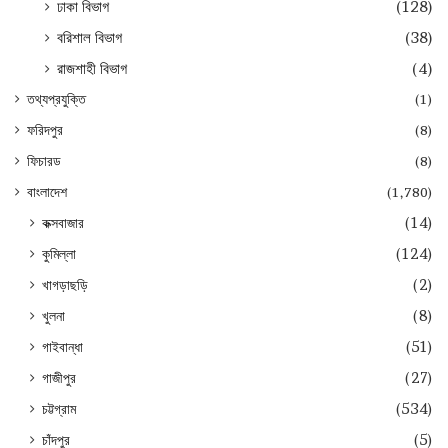
ঢাকা বিভাগ
(128)
বরিশাল বিভাগ
(38)
রাজশাহী বিভাগ
(4)
তথ্যপ্রযুক্তি
(1)
ফরিদপুর
(8)
ফিচারড
(8)
বাংলাদেশ
(1,780)
কক্সবাজার
(14)
কুমিল্লা
(124)
খাগড়াছড়ি
(2)
খুলনা
(8)
গাইবান্ধা
(51)
গাজীপুর
(27)
চট্টগ্রাম
(534)
চাঁদপুর
(5)