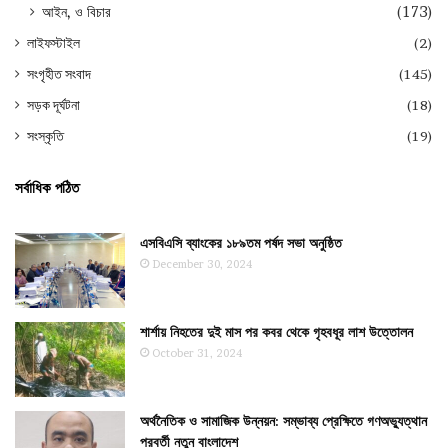
আইন, ও বিচার
(173)
লাইফস্টাইল
(2)
সংগৃহীত সংবাদ
(145)
সড়ক দূর্ঘটনা
(18)
সংস্কৃতি
(19)
সর্বাধিক পঠিত
এসবিএসি ব্যাংকের ১৮৯তম পর্ষদ সভা অনুষ্ঠিত
December 30, 2024
শার্শায় নিহতের দুই মাস পর কবর থেকে গৃহবধূর লাশ উত্তোলন
October 31, 2024
অর্থনৈতিক ও সামাজিক উন্নয়ন: সম্ভাব্য প্রেক্ষিতে গণঅভ্যুত্থান
পরবর্তী নতুন বাংলাদেশ