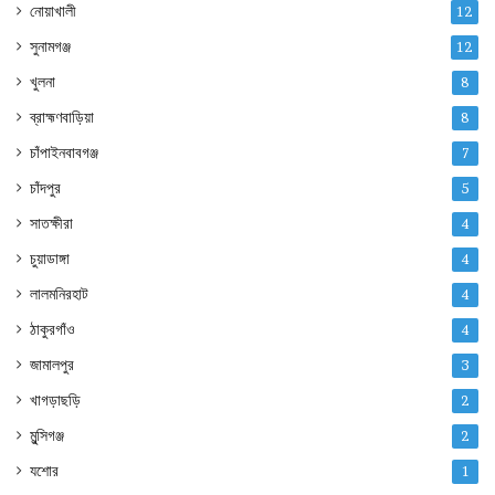
নোয়াখালী
12
সুনামগঞ্জ
12
খুলনা
8
ব্রাহ্মণবাড়িয়া
8
চাঁপাইনবাবগঞ্জ
7
চাঁদপুর
5
সাতক্ষীরা
4
চুয়াডাঙ্গা
4
লালমনিরহাট
4
ঠাকুরগাঁও
4
জামালপুর
3
খাগড়াছড়ি
2
মুন্সিগঞ্জ
2
যশোর
1