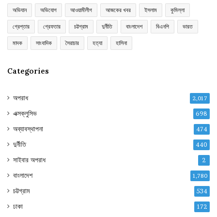
অভিযান
অভিযোগ
আওয়ামীলীগ
আজকের খবর
ইসলাম
কুমিল্লা
গ্রেপ্তার
গ্রেফতার
চট্টগ্রাম
দুর্নীতি
বাংলাদেশ
বিএনপি
ভারত
মাদক
সাংবাদিক
সৈরাচার
হত্যা
হাসিনা
Categories
অপরাধ
2,017
এক্সক্লুসিভ
698
অব্যাবস্থাপনা
474
দুর্নীতি
440
সাইবার অপরাধ
2
বাংলাদেশ
1,780
চট্টগ্রাম
534
ঢাকা
172