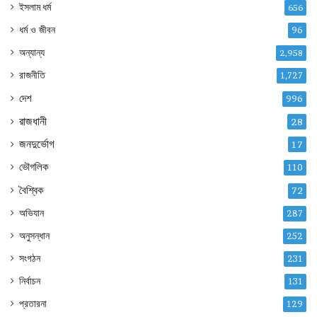
ইসলাম ধর্ম
656
ধর্ম ও জীবন
96
অন্যান্য
2,958
রাজনীতি
1,727
দেশ
996
রাজধানী
28
জনদুর্ভোগ
17
ভৌগলিক
110
বৈশ্বিক
72
অভিযান
287
অনুসন্ধান
252
সংগঠন
231
নির্বাচন
131
প্রতারনা
129