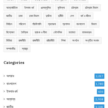
আন্তর্জাতিক
ইসলাম ধর্ম
এক্সক্লুসিভ
কুমিল্লা
চট্টগ্রাম
চট্টগ্রাম বিভাগ
জাতীয়
ঢাকা
ঢাকা বিভাগ
দুর্ঘটনা
দুর্নীতি
দেশ
ধর্ম ও জীবন
নির্বাচন
পরিবেশ
পাঁচমিশালি
প্রতারনা
প্রশাসন
বাংলাদেশ
বিভাগ
বিশ্লেষণ
বৈশ্বিক
ব্যাংক ও বীমা
ভৌগলিক
মতামত
মানববন্ধন
মিডিয়া
রাজনীতি
রাজনীতি
রাষ্ট্রনীতি
শিক্ষা
সংগঠন
সংগৃহীত সংবাদ
সম্পাদকীয়
স্বাস্থ্য
Categories
অপরাধ
2,017
বাংলাদেশ
1,780
ইসলাম ধর্ম
656
অন্যান্য
2,958
জাতীয়
2,201