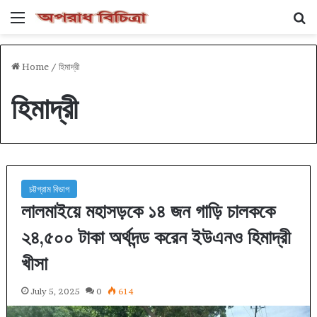
Menu
Se
Home
/
হিমাদ্রী
হিমাদ্রী
চট্টগ্রাম বিভাগ
লালমাইয়ে মহাসড়কে ১৪ জন গাড়ি চালককে
২৪,৫০০ টাকা অর্থদন্ড করেন ইউএনও হিমাদ্রী
খীসা
July 5, 2025
0
614