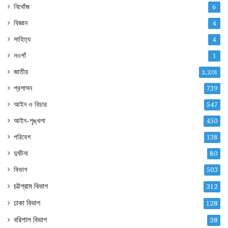
নিখোঁজ
6
বিজ্ঞান
4
সাহিত্য
4
নওগাঁ
1
জাতীয়
2,201
প্রশাসন
739
আইন ও বিচার
547
আইন-শৃঙ্খলা
450
পরিবেশ
138
দুর্ঘটনা
80
বিভাগ
503
চট্টগ্রাম বিভাগ
312
ঢাকা বিভাগ
128
বরিশাল বিভাগ
38