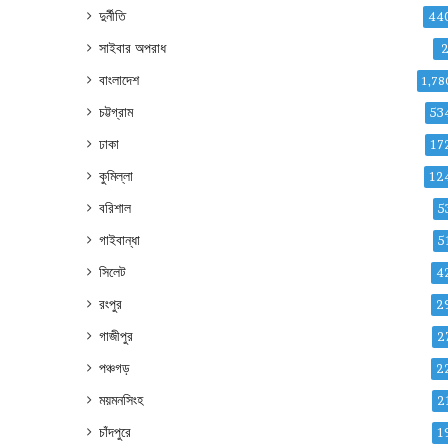
দুর্নীতি
44
সাইবার অপরাধ
বাংলাদেশ
1,78
চট্টগ্রাম
53
ঢাকা
17
কুমিল্লা
12
বরিশাল
5
গাইবান্ধা
5
সিলেট
4
রংপুর
2
গাজীপুর
2
পঞ্চগড়
2
ময়মনসিংহ
2
চাঁদপুরে
1