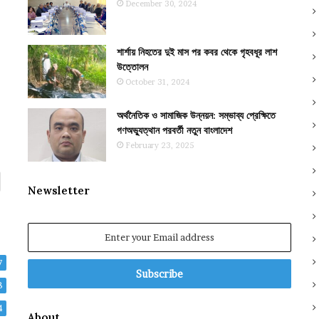
December 30, 2024
শার্শায় নিহতের দুই মাস পর কবর থেকে গৃহবধূর লাশ
উত্তোলন
October 31, 2024
অর্থনৈতিক ও সামাজিক উন্নয়ন: সম্ভাব্য প্রেক্ষিতে
গণঅভ্যুত্থান পরবর্তী নতুন বাংলাদেশ
February 23, 2025
Newsletter
Enter
your
Email
7
address
8
4
About