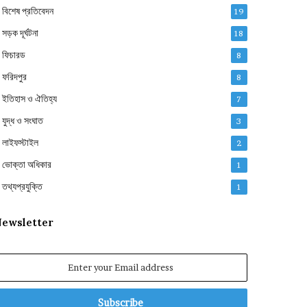
বিশেষ প্রতিবেদন
19
সড়ক দূর্ঘটনা
18
ফিচারড
8
ফরিদপুর
8
ইতিহাস ও ঐতিহ্য
7
যুদ্ধ ও সংঘাত
3
লাইফস্টাইল
2
ভোক্তা অধিকার
1
তথ্যপ্রযুক্তি
1
ewsletter
nter
our
mail
ddress