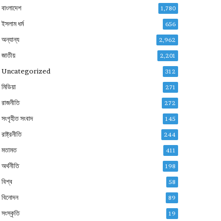
বাংলাদেশ
1,780
ইসলাম ধর্ম
656
অন্যান্য
2,962
জাতীয়
2,201
Uncategorized
312
মিডিয়া
271
রাজনীতি
272
সংগৃহীত সংবাদ
145
রাষ্ট্রনীতি
244
মতামত
411
অর্থনীতি
198
বিশ্ব
58
বিনোদন
89
সংস্কৃতি
19