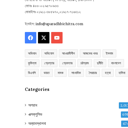
ফোনঃ +৮৮-০২-৯৫৭০৯৩৩
মোবাইলঃ ০১৯১১-৩৮৫৯৭০,০১৯১৭-৭১৬৩১২
ইমেইল:
info@aparadhbichitra.com
Facebook
X
YouTube
অভিযান
অভিযোগ
আওয়ামীলীগ
আজকের খবর
ইসলাম
কুমিল্লা
গ্রেপ্তার
গ্রেফতার
চট্টগ্রাম
দুর্নীতি
বাংলাদেশ
বিএনপি
ভারত
মাদক
সাংবাদিক
সৈরাচার
হত্যা
হাসিনা
Categories
অপরাধ
2,01
এক্সক্লুসিভ
69
অব্যাবস্থাপনা
47