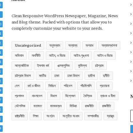
0
2
Clean Responsive WordPress Newspaper, Magazine, News
and Blog theme. Packed with options that allow you to
0
completely customize your website to your needs.
4
2
Uncategorized
অনুসন্ধান
অন্যান্য
অপরাধ
অব্যাবস্থাপনা
4
অভিযান
অর্থনীতি
আইন, ও বিচার
আইন-শৃঙ্খলা
আইন ও বিচার
3
আন্তর্জাতিক
ইসলাম ধর্ম
এক্সক্লুসিভ
কুমিল্লা
চট্টগ্রাম
1
চট্টগ্রাম বিভাগ
জাতীয়
ঢাকা
ঢাকা বিভাগ
দুর্ঘটনা
দুর্নীতি
2
দেশ
ধর্ম ও জীবন
নির্বাচন
পরিবেশ
পাঁচমিশালি
প্রতারনা
9
প্রশাসন
বাংলাদেশ
বিভাগ
বিশ্লেষণ
বৈশ্বিক
ব্যাংক ও বীমা
N
7
ভৌগলিক
মতামত
মানববন্ধন
মিডিয়া
রাজনীতি
রাজনীতি
2
E
রাষ্ট্রনীতি
শিক্ষা
সংগঠন
সংগৃহীত সংবাদ
সম্পাদকীয়
স্বাস্থ্য
y
1
E
9
a