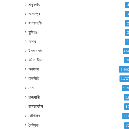
ঠাকুরগাঁও
জামালপুর
খাগড়াছড়ি
মুন্সিগঞ্জ
যশোর
ইসলাম ধর্ম
65
ধর্ম ও জীবন
9
অন্যান্য
2,96
রাজনীতি
1,72
দেশ
99
রাজধানী
2
জনদুর্ভোগ
1
ভৌগলিক
11
বৈশ্বিক
7