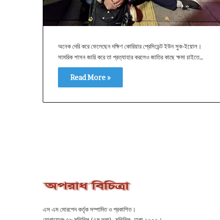
অনেক দেরি করে ফেলেছেন দক্ষিণ কোরিয়ার প্রেসিডেন্ট ইউন সুক-ইয়োল।
সামরিক শাসন জারি করে তা প্রত্যাহার করলেও জাতির কাছে ক্ষমা চাইতে…
Read More »
এস এম মোরশেদ কর্তৃক সম্পাদিত ও প্রকাশিত।
যোগাযোগঃ ৭৮ মতিঝিল (৭ম তলা), মতিঝিল, ঢাকা-১০০০।