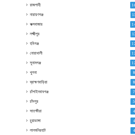
রাজশাহী
1
নারায়ণগঞ্জ
1
কক্সবাজার
1
লক্ষ্মীপুর
1
হবিগঞ্জ
1
নোয়াখালী
1
সুনামগঞ্জ
1
খুলনা
ব্রাহ্মণবাড়িয়া
চাঁপাইনবাবগঞ্জ
চাঁদপুর
সাতক্ষীরা
চুয়াডাঙ্গা
লালমনিরহাট