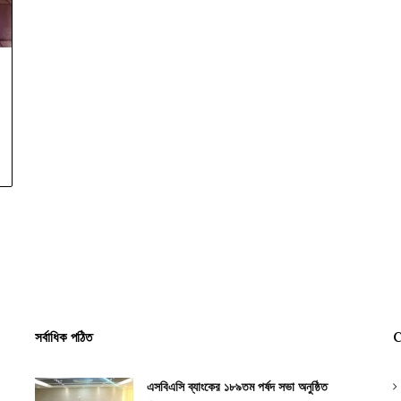
সর্বাধিক পঠিত
C
এসবিএসি ব্যাংকের ১৮৯তম পর্ষদ সভা অনুষ্ঠিত