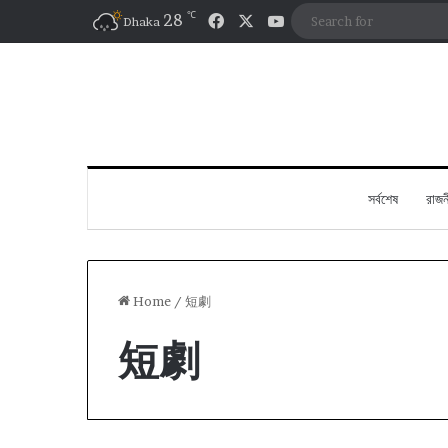
℃
Facebook
X
YouTube
28
Dhaka
সর্বশেষ
রাজন
Home
/
短劇
短劇